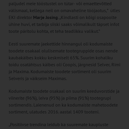
paljudel meie tööstustel on tütar- või emaettevõtted
välismaal, kellega neil on omavaheline tööjaotus,” ütles
EKI direktor
Marje Josing
. „Kindlasti on kõigi osapoolte
ühine huvi, et tarbija siiski saaks võimalikult täpset infot
toote päritolu kohta, et teha teadlikku valikut.”
Eesti suuremate jaekettide hinnangul oli kodumaiste
toodete osakaal olulisemate tootegruppide osas nende
kaubakäibes kokku keskmiselt 65%. Suurim kohaliku
toidu osatähtsus käibes oli Coopis, järgnesid Selver, Rimi
ja Maxima. Kodumaiste toodete sortiment oli suurim
Selveris ja väikseim Maximas.
Kodumaiste toodete osakaal on suurim keeduvorstide ja
viinerite (96%), leiva (95%) ja piima (91%) tootegrupi
sortimendis. Laienenud on ka kodumaiste mahetoodete
sortiment, ulatudes 2016. aastal 1409 tooteni.
„Positiivse trendina leidub ka suuremate kaupluste