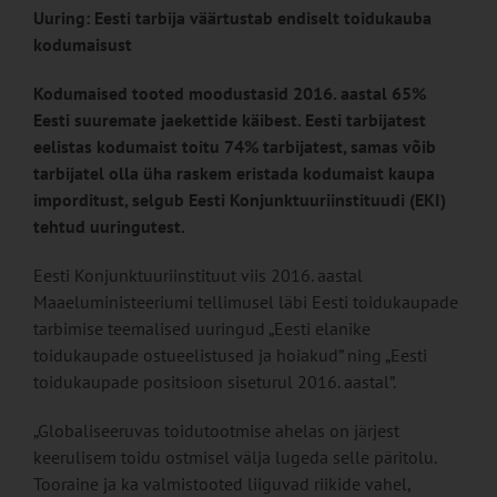
Uuring: Eesti tarbija väärtustab endiselt toidukauba
kodumaisust
Kodumaised tooted moodustasid 2016. aastal 65%
Eesti suuremate jaekettide käibest. Eesti tarbijatest
eelistas kodumaist toitu 74% tarbijatest, samas võib
tarbijatel olla üha raskem eristada kodumaist kaupa
imporditust, selgub Eesti Konjunktuuriinstituudi (EKI)
tehtud uuringutest.
Eesti Konjunktuuriinstituut viis 2016. aastal
Maaeluministeeriumi tellimusel läbi Eesti toidukaupade
tarbimise teemalised uuringud „Eesti elanike
toidukaupade ostueelistused ja hoiakud” ning „Eesti
toidukaupade positsioon siseturul 2016. aastal”.
„Globaliseeruvas toidutootmise ahelas on järjest
keerulisem toidu ostmisel välja lugeda selle päritolu.
Tooraine ja ka valmistooted liiguvad riikide vahel,