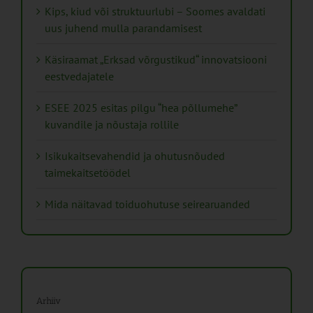
Kips, kiud või struktuurlubi – Soomes avaldati
uus juhend mulla parandamisest
Käsiraamat „Erksad võrgustikud“ innovatsiooni
eestvedajatele
ESEE 2025 esitas pilgu “hea põllumehe”
kuvandile ja nõustaja rollile
Isikukaitsevahendid ja ohutusnõuded
taimekaitsetöödel
Mida näitavad toiduohutuse seirearuanded
Arhiiv