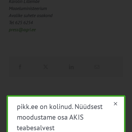
Karolin Lillemäe
Maaeluministeerium
Avalike suhete osakond
Tel 625 6254
press@agri.ee
pikk.ee on kolinud. Nüüdsest
PIKK.ee teekond ühtsesse
moodustame osa AKIS
teabesalve
Ammendatud turbaalad
1. august 2026
marjapõldudeks
teabesalvest
25. juuli 2026