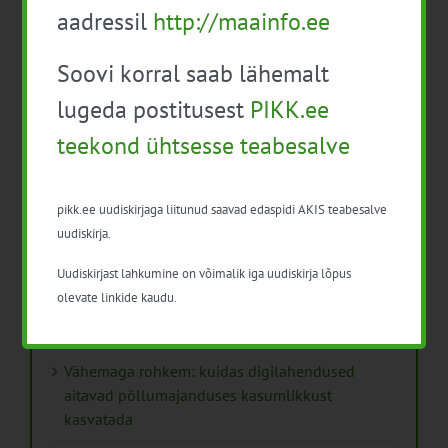
aadressil
http://maainfo.ee
Soovi korral saab lähemalt
lugeda postitusest
PIKK.ee
teekond ühtsesse teabesalve
Viimased uudised
PIKK.ee teekond ühtsesse teabesalve
pikk.ee uudiskirjaga liitunud saavad edaspidi AKIS teabesalve
uudiskirja.
Ammendatud turbaalad marjapõldudeks
Uudiskirjast lahkumine on võimalik iga uudiskirja lõpus
Virtuaaltara: unistusest praktilise tööriistani
olevate linkide kaudu.
Turuaiandus kui elustiil ja äri: Väike Mahetalu
Vähemaga rohkem: kuidas digilahendused
aitavad põllumajanduses kasumlikkust
kasvatada