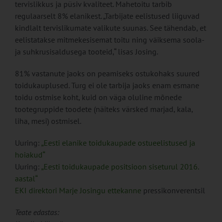
tervislikkus ja püsiv kvaliteet. Mahetoitu tarbib
regulaarselt 8% elanikest. „Tarbijate eelistused liiguvad
kindlalt tervislikumate valikute suunas. See tähendab, et
eelistatakse mitmekesisemat toitu ning väiksema soola-
ja suhkrusisaldusega tooteid,“ lisas Josing.
81% vastanute jaoks on peamiseks ostukohaks suured
toidukauplused. Turg ei ole tarbija jaoks enam esmane
toidu ostmise koht, kuid on väga oluline mõnede
tootegruppide toodete (näiteks värsked marjad, kala,
liha, mesi) ostmisel.
Uuring:
„Eesti elanike toidukaupade ostueelistused ja
hoiakud“
Uuring:
„Eesti toidukaupade positsioon siseturul 2016.
aastal“
EKI direktori Marje Josingu ettekanne
pressikonverentsil
Teate edastas: