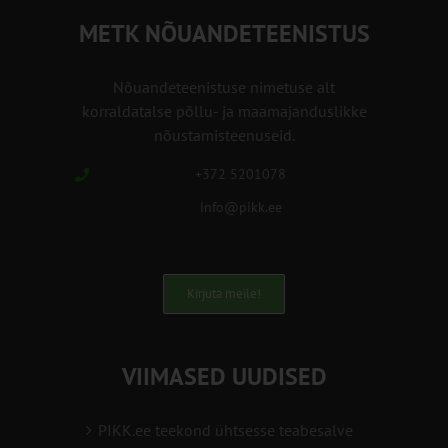
METK NÕUANDETEENISTUS
Nõuandeteenistuse nimetuse alt
korraldatalse põllu- ja maamajanduslikke
nõustamisteenuseid.
+372 5201078
info@pikk.ee
Kirjuta meile!
VIIMASED UUDISED
PIKK.ee teekond ühtsesse teabesalve