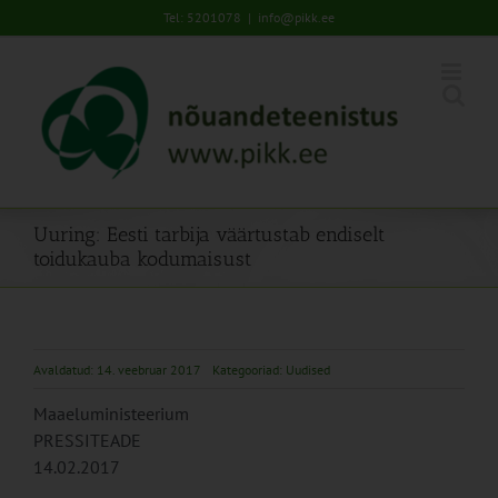
Skip
Tel: 5201078
|
info@pikk.ee
to
content
Uuring: Eesti tarbija väärtustab endiselt
toidukauba kodumaisust
Avaldatud: 14. veebruar 2017
Kategooriad:
Uudised
Maaeluministeerium
PRESSITEADE
14.02.2017