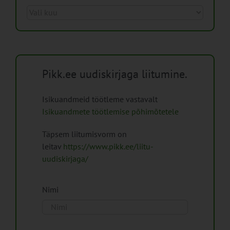
Arhiiv
Pikk.ee uudiskirjaga liitumine.
Isikuandmeid töötleme vastavalt
Isikuandmete töötlemise põhimõtetele
Täpsem liitumisvorm on
leitav
https://www.pikk.ee/liitu-
uudiskirjaga/
Nimi