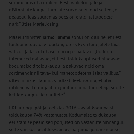
sortimendis üha rohkem Eesti väiketootjate ja
nišitootjate kaupa. Tarbijate surve on viinud selleni, et
peaaegu igas suuremas poes on eraldi talutoodete
nurk,“ ütles Marje Josing.
Maaeluminister
Tarmo Tamme
sõnul on oluline, et Eesti
toiduainetööstuse toodang oleks Eesti tarbijatele laias
valikus ja taskukohase hinnaga saadaval. „Uuringu
tulemused näitavad, et Eesti toidukauplused hindavad
kodumaiseid toidukaupu ja pakuvad neid oma
sortimendis nii tava- kui mahetoodetena laias valikus,“
ütles minister Tamm. „Kindlasti teeb rõõmu, et üha
rohkem väiketootjaid on jõudnud oma toodetega suurte
kettide kaupluste riiulitele.“
EKI uuringu põhjal eelistas 2016. aastal kodumaist
toidukaupa 74% vastanutest. Kodumaise toidukauba
eelistamise peamised põhjused on vastanute hinnangul
selle värskus, usaldusväärsus, harjumuspärane maitse,