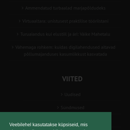
Ammendatud turbaalad marjapõldudeks
Virtuaaltara: unistusest praktilise tööriistani
Turuaiandus kui elustiil ja äri: Väike Mahetalu
Vähemaga rohkem: kuidas digilahendused aitavad
põllumajanduses kasumlikkust kasvatada
VIITED
Uudised
Sündmused
Konsulent, nõustaja
Veebilehel kasutatakse küpsiseid, mis