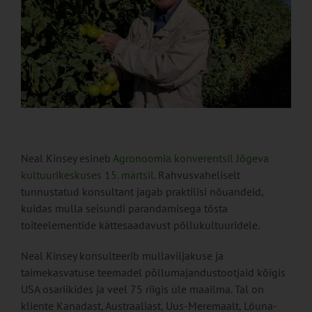
Neal Kinsey esineb
Agronoomia konverentsil Jõgeva
kultuurikeskuses 15. märtsil
. Rahvusvaheliselt
tunnustatud konsultant jagab praktilisi nõuandeid,
kuidas mulla seisundi parandamisega tõsta
toiteelementide kättesaadavust põllukultuuridele.
Neal Kinsey konsulteerib mullaviljakuse ja
taimekasvatuse teemadel põllumajandustootjaid kõigis
USA osariikides ja veel 75 riigis üle maailma. Tal on
kliente Kanadast, Austraaliast, Uus-Meremaalt, Lõuna-