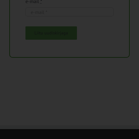
e-mail
*
Liitu uudiskirjaga