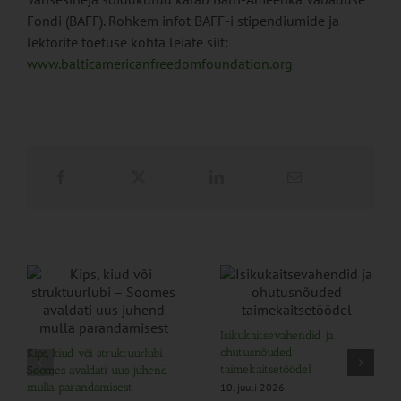
Fondi (BAFF). Rohkem infot BAFF-i stipendiumide ja
lektorite toetuse kohta leiate siit:
www.balticamericanfreedomfoundation.org
Isikukaitsevahendid ja
ohutusnõuded
Kips, kiud või struktuurlubi –
taimekaitsetöödel
Soomes avaldati uus juhend
10. juuli 2026
mulla parandamisest