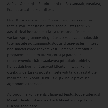
Aafrika Vabariigist, Suurbritanniast, Saksamaalt, Austriast,
Prantsusmaalt ja Mehhikost.
Neal Kinsey kasvas üles Missouri kaguosas oma isa
farmis. Põllumeeste nõustamisega alustas ta 1973.
aastal. Neal koostab mulla- ja taimeanalüüside abil
väetamisprogramme ning nõustab vastavalt analüüside
tulemustele põllumajandustootjaid tegevustes, millest
nad saavad kõige rohkem kasu. Tema välja töötatud
programm tõstab mulla viljakust ja parandab
toiteelementide kättesaadavust põllukultuuridele.
Konsultatsioonid hõlmavad kliente nii tava- kui ka
otsekülviga. Lisaks nõustamisele viib ta igal aastal üle
maailma läbi koolitusi mullaviljakuse ja praktilise
agronoomia teemadel.
Agronoomia konverentsil jagavad teadustööde tulemusi
Maaelu Teadmuskeskuse, Eesti Maaülikooli ja Tartu
Ülikooli teadlased.