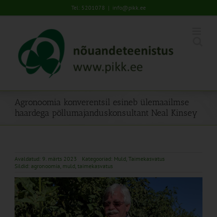
Skip
Tel: 5201078
|
info@pikk.ee
to
content
Agronoomia konverentsil esineb ülemaailmse
haardega põllumajanduskonsultant Neal Kinsey
Avaldatud: 9. märts 2023
Kategooriad:
Muld
,
Taimekasvatus
Sildid:
agronoomia
,
muld
,
taimekasvatus