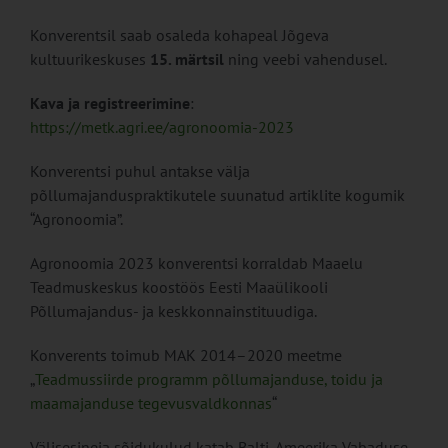
Konverentsil saab osaleda kohapeal Jõgeva
kultuurikeskuses
15. märtsil
ning veebi vahendusel.
Kava ja registreerimine
:
https://metk.agri.ee/agronoomia-2023
Konverentsi puhul antakse välja
põllumajanduspraktikutele suunatud artiklite kogumik
“Agronoomia”.
Agronoomia 2023 konverentsi korraldab Maaelu
Teadmuskeskus koostöös Eesti Maaülikooli
Põllumajandus- ja keskkonnainstituudiga.
Konverents toimub MAK 2014–2020 meetme
„
Teadmussiirde programm põllumajanduse, toidu ja
maamajanduse tegevusvaldkonnas
“
Välisesineja sõidukulud katab Balti-Ameerika Vabaduse