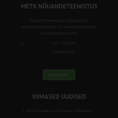
METK NÕUANDETEENISTUS
Nõuandeteenistuse nimetuse alt
korraldatalse põllu- ja maamajanduslikke
nõustamisteenuseid.
+372 5201078
info@pikk.ee
Kirjuta meile!
VIIMASED UUDISED
PIKK.ee teekond ühtsesse teabesalve