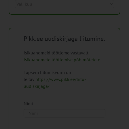
Arhiiv
Pikk.ee uudiskirjaga liitumine.
Isikuandmeid töötleme vastavalt
Isikuandmete töötlemise põhimõtetele
Täpsem liitumisvorm on
leitav
https://www.pikk.ee/liitu-
uudiskirjaga/
Nimi