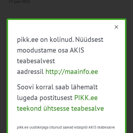
17. juuli 2026
pikk.ee on kolinud. Nüüdsest
Viimased uudised
moodustame osa AKIS
PIKK.ee teekond ühtsesse teabesalve
teabesalvest
Ammendatud turbaalad marjapõldudeks
aadressil
http://maainfo.ee
Virtuaaltara: unistusest praktilise tööriistani
Soovi korral saab lähemalt
Turuaiandus kui elustiil ja äri: Väike Mahetalu
lugeda postitusest
PIKK.ee
teekond ühtsesse teabesalve
Vähemaga rohkem: kuidas digilahendused
aitavad põllumajanduses kasumlikkust
kasvatada
pikk.ee uudiskirjaga liitunud saavad edaspidi AKIS teabesalve