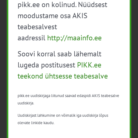
pikk.ee on kolinud. Nüüdsest
moodustame osa AKIS
teabesalvest
Taimevalgust puding ja juustuasendaja.
aadressil
http://maainfo.ee
Foto: Liina Ulm
Soovi korral saab lähemalt
Valgupulbrist liha meenutava toote saamiseks
kasutatakse
ekstrudeerimist
– protsessi, kus
lugeda postitusest
PIKK.ee
valgupulbrile lisatakse vesi ning saadud segu
teekond ühtsesse teabesalve
suunatakse läbi toruja süsteemi, kus segu mõjutavad
järgemööda erinevad temperatuurid, kõrge rõhk ning
hõõrdumine. Saaduseks võib olla nii kanafileed
pikk.ee uudiskirjaga liitunud saavad edaspidi AKIS teabesalve
meenutav riba kui veidi rohkem saepuru meenutav kuiv
uudiskirja.
pudi. Saadud tooteid saab kasutada erinevalt. Fileed
meenutavast ribast saabki valmistada lihatükke
Uudiskirjast lahkumine on võimalik iga uudiskirja lõpus
meenutavat lihaalternatiivi, kuivast segust saab
olevate linkide kaudu.
leotamise ja marineerimise järel valmistada
taimevalgust pihvi.