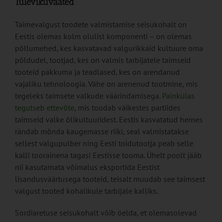
Tulevikuvaated
Taimevalgust toodete valmistamise seisukohalt on
Eestis olemas kolm olulist komponenti – on olemas
põllumehed, kes kasvatavad valgurikkaid kultuure oma
põldudel, tootjad, kes on valmis tarbijatele taimseid
tooteid pakkuma ja teadlased, kes on arendanud
vajaliku tehnoloogia. Vähe on arenenud tootmine, mis
tegeleks taimsete valkude väärindamisega.
Painkülas
tegutseb ettevõte
, mis toodab väikestes partiides
taimseid valke õlikultuuridest. Eestis kasvatatud hernes
rändab mõnda kaugemasse riiki, seal valmistatakse
sellest valgupulber ning Eesti toidutootja peab selle
kalli toorainena tagasi Eestisse tooma. Ühelt poolt jääb
nii kasutamata võimalus eksportida Eestist
lisandusväärtusega tooteid, teisalt muudab see taimsest
valgust tooted kohalikule tarbijale kalliks.
Sordiaretuse seisukohalt võib öelda, et olemasolevad