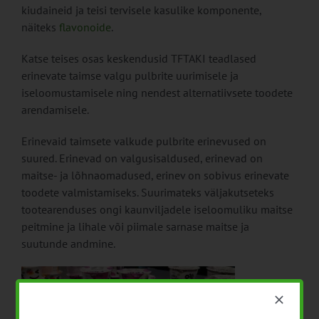
kiudaineid ja teisi tervisele kasulike komponente,
näiteks
flavonoide
.
Katse teises osas keskendusid TFTAKI teadlased
erinevate taimse valgu pulbrite uurimisele ja
iseloomustamisele ning nendest alternatiivsete toodete
arendamisele.
Erinevaid taimsete valkude pulbrite erinevused on
suured. Erinevad on valgusisaldused, erinevad on
maitse- ja lõhnaomadused, erinev on sobivus erinevate
toodete valmistamiseks. Suurimateks väljakutseteks
tootearenduses ongi kaunviljadele iseloomuliku maitse
peitmine ja lihale või piimale sarnase maitse ja
suutunde andmine.