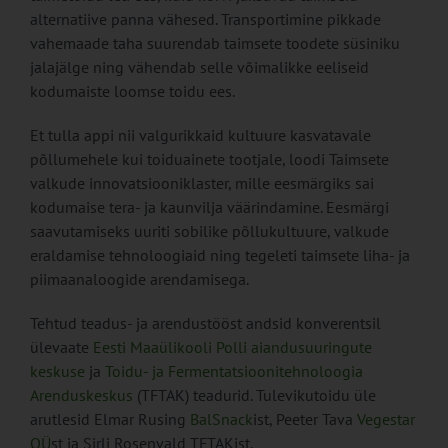
alternatiive panna vähesed. Transportimine pikkade
vahemaade taha suurendab taimsete toodete süsiniku
jalajälge ning vähendab selle võimalikke eeliseid
kodumaiste loomse toidu ees.
Et tulla appi nii valgurikkaid kultuure kasvatavale
põllumehele kui toiduainete tootjale, loodi Taimsete
valkude innovatsiooniklaster, mille eesmärgiks sai
kodumaise tera- ja kaunvilja väärindamine. Eesmärgi
saavutamiseks uuriti sobilike põllukultuure, valkude
eraldamise tehnoloogiaid ning tegeleti taimsete liha- ja
piimaanaloogide arendamisega.
Tehtud teadus- ja arendustööst andsid konverentsil
ülevaate
Eesti Maaülikooli Polli aiandusuuringute
keskuse
ja
Toidu- ja Fermentatsioonitehnoloogia
Arenduskeskus
(TFTAK) teadurid. Tulevikutoidu üle
arutlesid Elmar Rusing
BalSnack
ist, Peeter Tava
Vegestar
OÜ
st ja Sirli Rosenvald TFTAKist.