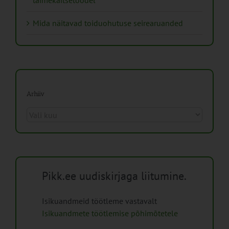
Mida näitavad toiduohutuse seirearuanded
Arhiiv
Arhiiv
Pikk.ee uudiskirjaga liitumine.
Isikuandmeid töötleme vastavalt
Isikuandmete töötlemise põhimõtetele