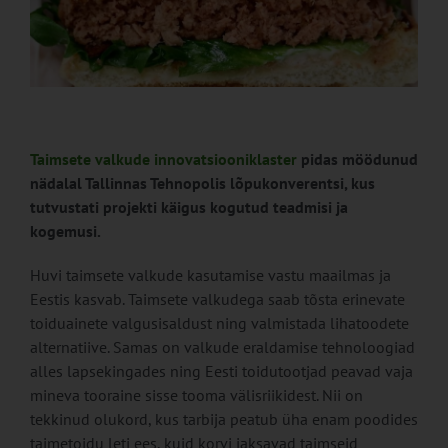
Taimsete valkude innovatsiooniklaster
pidas möödunud
nädalal Tallinnas Tehnopolis lõpukonverentsi, kus
tutvustati projekti käigus kogutud teadmisi ja
kogemusi.
Huvi taimsete valkude kasutamise vastu maailmas ja
Eestis kasvab. Taimsete valkudega saab tõsta erinevate
toiduainete valgusisaldust ning valmistada lihatoodete
alternatiive. Samas on valkude eraldamise tehnoloogiad
alles lapsekingades ning Eesti toidutootjad peavad vaja
mineva tooraine sisse tooma välisriikidest. Nii on
tekkinud olukord, kus tarbija peatub üha enam poodides
taimetoidu leti ees, kuid korvi jaksavad taimseid