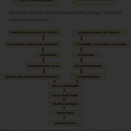
Taimsete valkude kuifraktsioneerimine. Allikas: “
Taimsete
valkude eraldamine
…”
Taimsete valkude märgekstraktsioon. Allikas: “
Taimsete valkude