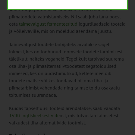
Taimevalgu pulbreid kasutatakse ka alternatiivsete
piimatoodete valmistamiseks. Nii saab juba täna poest
osta
taimevalgust fermenteeritud
jogurtilaadseid tooteid
ja võileivaviile, mis on mõeldud asendama juustu.
Taimevalgust toodete tarbijateks arvatakse sageli
inimesi, kes on loobunud loomsete toodete tarbimisest
täielikult, näiteks veganeid. Tegelikult tarbivad suurema
osa liha- ja piimaalternatiivtoodetest segatoidulised
inimesed, kes on uudishimulikud, kellele meeldib
toodete maitse või kes loodavad nii oma liha- ja
piimatarbimist vähendada ning taimse toidu osakaalu
toitumises suurendada.
Kuidas täpselt uusi tooteid arendatakse, saab vaadata
TVIKi ingliskeelsest vide
ost, mis tutvustab taimsetest
valkudest liha alternatiivide tootmist.