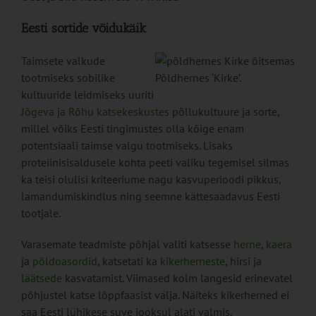
Eesti sortide võidukäik
Taimsete valkude
tootmiseks sobilike
Põldhernes ‘Kirke’.
kultuuride leidmiseks uuriti
Jõgeva ja Rõhu katsekeskustes
põllukultuure ja sorte,
millel võiks Eesti tingimustes olla kõige enam
potentsiaali taimse valgu tootmiseks. Lisaks
proteiinisisaldusele kohta peeti valiku tegemisel silmas
ka teisi olulisi kriteeriume nagu kasvuperioodi pikkus,
lamandumiskindlus ning seemne kättesaadavus Eesti
tootjale.
Varasemate teadmiste põhjal valiti katsesse
herne
,
kaera
ja
põldoasordid
, katsetati ka
kikerherneste
, hirsi ja
läätsede
kasvatamist. Viimased kolm langesid erinevatel
põhjustel katse lõppfaasist välja. Näiteks kikerherned ei
saa Eesti lühikese suve jooksul alati valmis.