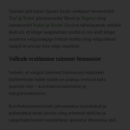
Sõelale jäid katse lõpuks Eestis aretatud hernesordid
‘Eso’ ja
‘Kirke’,
põldoasordid ‘Bioro’ ja
‘Jõgeva’
ning
kaerasordid
‘Kalle’
ja
‘Kusta’
. Oluline tähelepanek, millele
jõuti oli, et kõige saagikamad sordid ei ole alati kõige
suurema valgusaagiga hektari kohta ning valgurikkad
saagid ei pruugi olla väga saagikad.
Valkude eraldamine taimsest biomassist
Selleks, et valgud taimsest biomassist edasiseks
töötlemiseks kätte saada on praegu levinud kaks
peamist viisi – kuivfraktsioneerimine ja
märgekstraktsioon.
Kuivfraktsioneerimisel jahvatatakse kuivatatud ja
puhastatud terad jahuks ning erinevad tärklise ja
valgufraktsioonid eraldatakse spiraalse õhuvoolu abil.