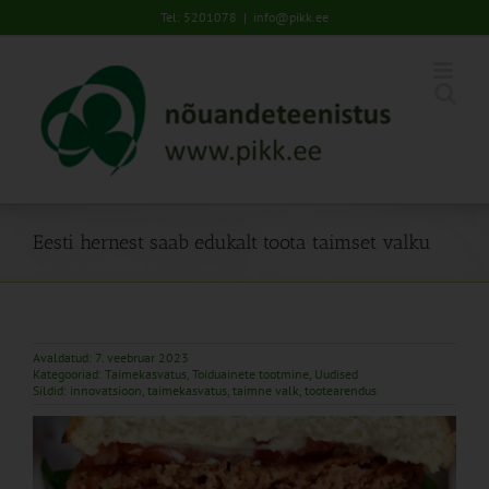
Skip
Tel: 5201078
|
info@pikk.ee
to
content
Eesti hernest saab edukalt toota taimset valku
Avaldatud: 7. veebruar 2023
Kategooriad:
Taimekasvatus
,
Toiduainete tootmine
,
Uudised
Sildid:
innovatsioon
,
taimekasvatus
,
taimne valk
,
tootearendus