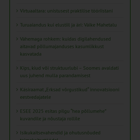
Virtuaaltara: unistusest praktilise tööriistani
Turuaiandus kui elustiil ja äri: Väike Mahetalu
Vähemaga rohkem: kuidas digilahendused
aitavad põllumajanduses kasumlikkust
kasvatada
Kips, kiud või struktuurlubi – Soomes avaldati
uus juhend mulla parandamisest
Käsiraamat „Erksad võrgustikud“ innovatsiooni
eestvedajatele
ESEE 2025 esitas pilgu “hea põllumehe”
kuvandile ja nõustaja rollile
Isikukaitsevahendid ja ohutusnõuded
taimekaitsetöödel