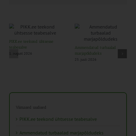
PIKK.ee teekond ühtsesse
teabesalve
Ammendatud turbaalad
1. august 2026
marjapõldudeks
25. juuli 2026
Viimased uudised
PIKK.ee teekond ühtsesse teabesalve
Ammendatud turbaalad marjapõldudeks