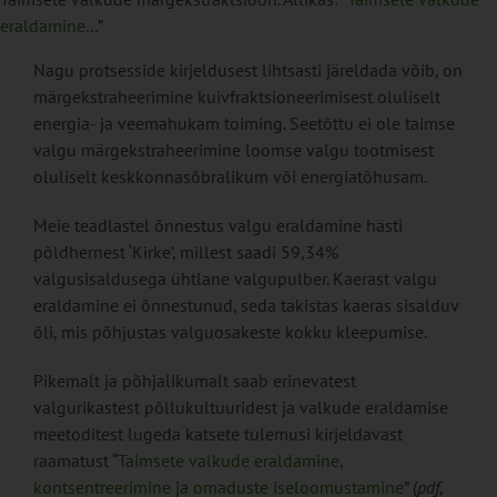
eraldamine
…”
Nagu protsesside kirjeldusest lihtsasti järeldada võib, on
märgekstraheerimine kuivfraktsioneerimisest oluliselt
energia- ja veemahukam toiming. Seetõttu ei ole taimse
valgu märgekstraheerimine loomse valgu tootmisest
oluliselt keskkonnasõbralikum või energiatõhusam.
Meie teadlastel õnnestus valgu eraldamine hästi
põldhernest ‘Kirke’, millest saadi 59,34%
valgusisaldusega ühtlane valgupulber. Kaerast valgu
eraldamine ei õnnestunud, seda takistas kaeras sisalduv
õli, mis põhjustas valguosakeste kokku kleepumise.
Pikemalt ja põhjalikumalt saab erinevatest
valgurikastest põllukultuuridest ja valkude eraldamise
meetoditest lugeda katsete tulemusi kirjeldavast
raamatust “
Taimsete valkude eraldamine,
kontsentreerimine ja omaduste iseloomustamine
” (
pdf
,