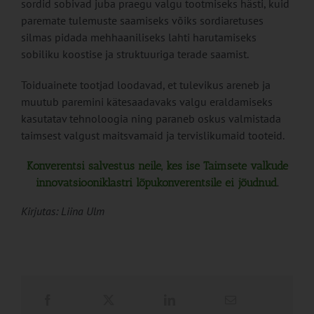
sordid sobivad juba praegu valgu tootmiseks hästi, kuid
paremate tulemuste saamiseks võiks sordiaretuses
silmas pidada mehhaaniliseks lahti harutamiseks
sobiliku koostise ja struktuuriga terade saamist.
Toiduainete tootjad loodavad, et tulevikus areneb ja
muutub paremini kätesaadavaks valgu eraldamiseks
kasutatav tehnoloogia ning paraneb oskus valmistada
taimsest valgust maitsvamaid ja tervislikumaid tooteid.
Konverentsi salvestus neile, kes ise Taimsete valkude
innovatsiooniklastri lõpukonverentsile ei jõudnud
.
Kirjutas: Liina Ulm