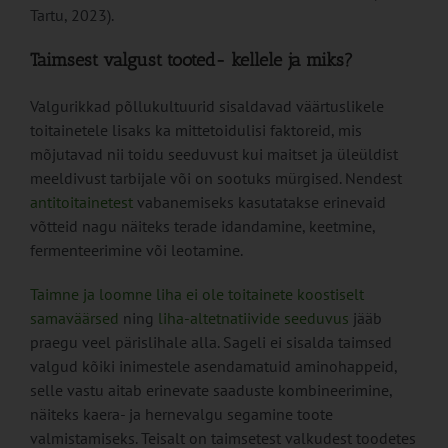
Tartu, 2023).
Taimsest valgust tooted- kellele ja miks?
Valgurikkad põllukultuurid sisaldavad väärtuslikele
toitainetele lisaks ka mittetoidulisi faktoreid, mis
mõjutavad nii toidu seeduvust kui maitset ja üleüldist
meeldivust tarbijale või on sootuks mürgised. Nendest
antitoitainetest
vabanemiseks kasutatakse erinevaid
võtteid nagu näiteks terade idandamine, keetmine,
fermenteerimine või leotamine.
Taimne ja loomne liha ei ole toitainete koostiselt
samaväärsed
ning
liha-altetnatiivide seeduvus
jääb
praegu veel pärislihale alla. Sageli ei sisalda taimsed
valgud kõiki inimestele asendamatuid aminohappeid,
selle vastu aitab erinevate saaduste kombineerimine,
näiteks kaera- ja hernevalgu segamine toote
valmistamiseks. Teisalt on taimsetest valkudest toodetes