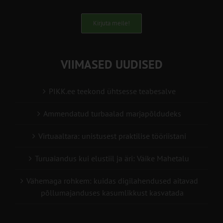
Kirjuta meile!
VIIMASED UUDISED
PIKK.ee teekond ühtsesse teabesalve
Ammendatud turbaalad marjapõldudeks
Virtuaaltara: unistusest praktilise tööriistani
Turuaiandus kui elustiil ja äri: Väike Mahetalu
Vähemaga rohkem: kuidas digilahendused aitavad
põllumajanduses kasumlikkust kasvatada