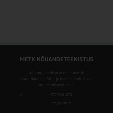
METK NÕUANDETEENISTUS
Nõuandeteenistuse nimetuse alt
korraldatalse põllu- ja maamajanduslikke
nõustamisteenuseid.
+372 5201078
info@pikk.ee