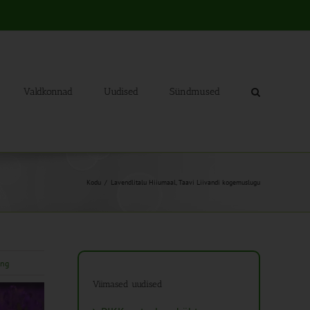
Valdkonnad
Uudised
Sündmused
Kodu
Lavendlitalu Hiiumaal, Taavi Liivandi kogemuslugu
ing
Viimased uudised