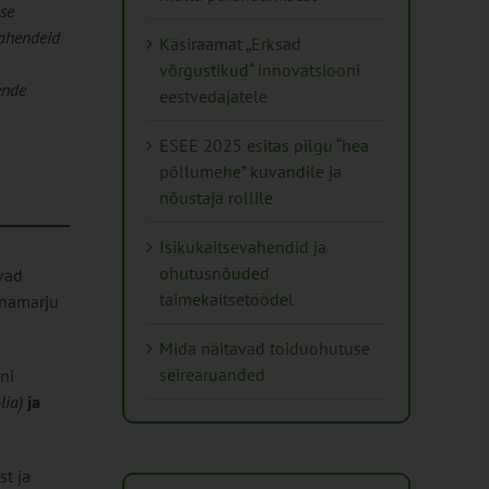
se
vahendeid
Käsiraamat „Erksad
võrgustikud“ innovatsiooni
ende
eestvedajatele
ESEE 2025 esitas pilgu “hea
põllumehe” kuvandile ja
nõustaja rollile
Isikukaitsevahendid ja
ohutusnõuded
vad
taimekaitsetöödel
inamarju
Mida näitavad toiduohutuse
seirearuanded
ni
lia)
ja
t ja