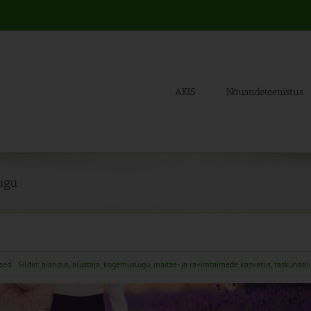
AKIS
Nõuandeteenistus
lugu
sed
Sildid:
aiandus
,
alustaja
,
kogemuslugu
,
maitse- ja ravimtaimede kasvatus
,
taskuhääl