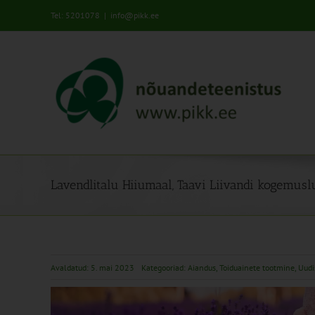
Skip
Tel: 5201078
|
info@pikk.ee
to
content
Lavendlitalu Hiiumaal, Taavi Liivandi kogemus
Avaldatud: 5. mai 2023
Kategooriad:
Aiandus
,
Toiduainete tootmine
,
Uudi