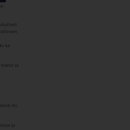
o:
oluliselt
ratiivsem
ks ka
traktor ja
erlik õli,
imise ja