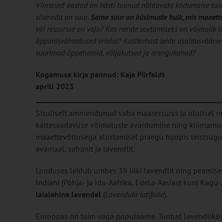
Viimased aastad on hästi toonud nähtavaks kodumaise toid
siseneda on suur.
Sama suur on küsimuste hulk, mis maaettev
või ressursse on vaja? Kas nende soetamiseks on võimalik t
õppimisvõimalused erialal? Kustkohast leida usaldusväärse
suurimad õppetunnid, väljakutsed ja arengukohad?
Kogemuse kirja pannud: Kaja Piirfeldt
aprill 2023
Sisuliselt ammendunud vaba maaressurss ja olulisel
kättesaadavuse võimaluste avardumine ning kliimamuut
maaettevõtlusega alustamisel praegu hoopis teistsugus
avamaal, safranit ja lavendlit.
Looduses leidub umbes 39 liiki lavendlit ning peamis
Indiani (Põhja- ja Ida-Aafrika, Edela-Aasiast kuni Kagu-
laialehine lavendel
(
Lavandula latifolia
).
Euroopas on taim väga populaarne. Tuntud lavendlikas