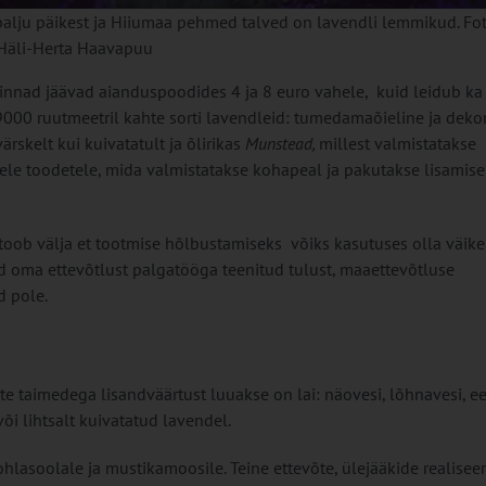
 palju päikest ja Hiiumaa pehmed talved on lavendli lemmikud. Fot
Häli-Herta Haavapuu
hinnad jäävad aianduspoodides 4 ja 8 euro vahele, kuid leidub ka 
9000 ruutmeetril kahte sorti lavendleid: tumedamaõieline ja deko
värskelt kui kuivatatult ja õlirikas
Munstead,
millest valmistatakse
atele toodetele, mida valmistatakse kohapeal ja pakutakse lisamise
toob välja et tootmise hõlbustamiseks võiks kasutuses olla väike 
d oma ettevõtlust palgatööga teenitud tulust, maaettevõtluse
d pole.
e taimedega lisandväärtust luuakse on lai: näovesi, lõhnavesi, eet
õi lihtsalt kuivatatud lavendel.
ohlasoolale ja mustikamoosile. Teine ettevõte, ülejääkide realiseer