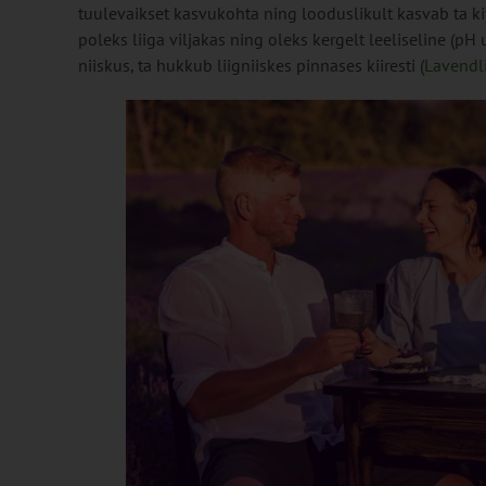
tuulevaikset kasvukohta ning looduslikult kasvab ta kivi
poleks liiga viljakas ning oleks kergelt leeliseline (pH
niiskus, ta hukkub liigniiskes pinnases kiiresti (
Lavendl