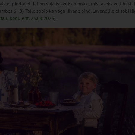
stel pindadel. Tal on vaja kasvuks pinnast, mis laseks vett hästi l
 umbes 6–8). Talle sobib ka väga liivane pind. Lavendlile ei sobi li
italu koduleht, 23.04.2023
).