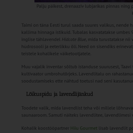
Palju päikest, drenaaziv lubjarikas pinnas ning
Taimi on täna Eesti turul saada suures valikus, nende 
kallima hinnaga istikuid. Tubalas kasvatatakse umbes 
inglise tählavendel
Hidcote Blue
, mida turustatakse nii 
hüdrosooli ja eeterlikku õli. Need on sisendiks erinev
teistele kohalikele väiketootjatele.
Muu vajalik inventar sõltub istanduse suurusest, Taavi 
kultivaator umbrohutõrjeks. Lavendlitalu on rahastanu
soodustamiseks ette nähtud toetusi nad seni kasutanu
Lõikuspidu ja lavendlijänkud
Toodete valik, mida lavendlist teha või millele lõhnavat
saunaaroom. Samuti näiteks lavendlitee, lavendlimesi v
Kohalik koostööpartner
Hiiu Gourmet
lisab lavendlit p