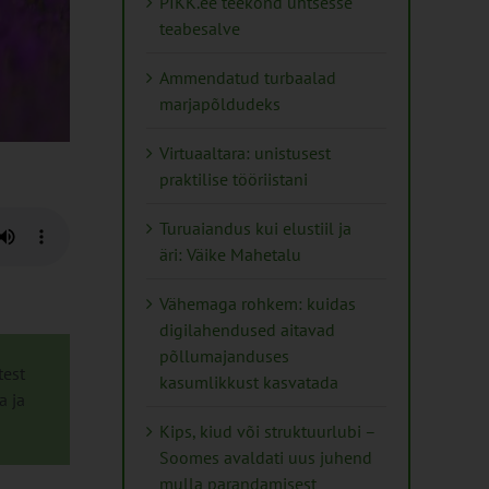
PIKK.ee teekond ühtsesse
teabesalve
Ammendatud turbaalad
marjapõldudeks
Virtuaaltara: unistusest
praktilise tööriistani
Turuaiandus kui elustiil ja
äri: Väike Mahetalu
Vähemaga rohkem: kuidas
digilahendused aitavad
põllumajanduses
test
kasumlikkust kasvatada
a ja
Kips, kiud või struktuurlubi –
Soomes avaldati uus juhend
mulla parandamisest