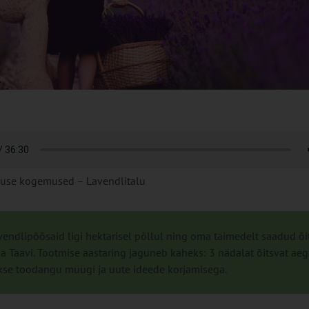
se kogemused – Lavendlitalu
endlipõõsaid ligi hektarisel põllul ning oma taimedelt saadud õi
a Taavi. Tootmise aastaring jaguneb kaheks: 3 nädalat õitsvat aeg
akse toodangu müügi ja uute ideede korjamisega.