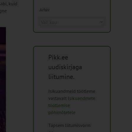
äbi, kuid
Arhiiv
igne
Arhiiv
Pikk.ee
uudiskirjaga
liitumine.
Isikuandmeid töötleme
vastavalt
Isikuandmete
töötlemise
põhimõtetele
Täpsem liitumisvorm