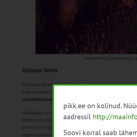
Lavenditalu pererahvas, 
Esimene Eestis
Esimene lavendlitalu Eestis, mis oli ühtlasi põllu raj
Seal kasvatavad lavendlipõõsaid ligi hektarisel põllu
lavendlitooteid
Birthe ja Taavi Liivandi.
pikk.ee on kolinud. Nü
Hiiumaale viis neid esialgu sugulaste külastamine, hi
aadressil
http://maainf
mitte ettevõtlust arendama hakata. Kui hakati mõtlema
pidamine
. Sellel hetkel aga pere alaliselt veel saare
Soovi korral saab lähem
tegevusalade konkurentsist esialgu välja.