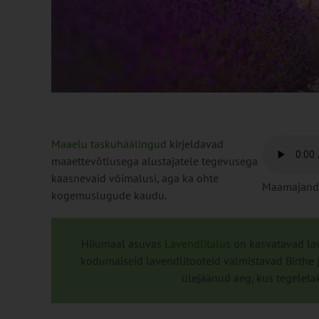
Maaelu taskuhäälingud
kirjeldavad
maaettevõtlusega alustajatele tegevusega
kaasnevaid võimalusi, aga ka ohte
Maamajandu
kogemuslugude kaudu.
Hiiumaal asuvas
Lavendlitalus
on kasvatavad lav
kodumaiseid lavendlitooteid valmistavad Birthe j
ülejäänud aeg, kus tegelet