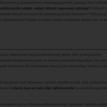
utootmise ja autonoomsete maamajapidamiste olulisuse. Huvi sektoris
õtlushuvilisi valdab: millest lähtuda tegevusala valimisel?
Milliseid 
aotleda toetust või kasutada soodustingimustel laenuraha? Millised on
t informatsiooni? Kuidas on teistel samas valdkonnas läinud: mis on n
 määral muutunud majanduskeskkond, samas info ja kogemuste
ustest tingitud erisused, on mõned paljudest teguritest, mis loo
eid võimalusi. Nii toodetakse täna Eestis muuhulgas arbuuse, vi
elt kasvavad nad Vahemere maades. Nende leviala võib ulatuda ku
Aasiani).
Eestis kasvab kaks liiki: tähklavendel
(
Lavandula angustifo
vatuspiirkond on Provence Prantsusmaal. Lavendel eelistab päikes