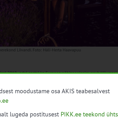
perekond Liivandi. Foto: Häli-Herta Haavapuu
amisel 2018- ndal aastal ka Euroopa põhjapoolseim, asub Hiiumaal 
l ning valmistavad oma taimedelt saadud õitest
kodumaiseid
üdsest moodustame osa AKIS teabesalvest
ljem juba perele soetatud talukoht. Eesmärk oli esialgu suvemaja 
o.ee
, mida maja ümbruse maaga teha saaks, käis valikust läbi
lammas
l ei elanud ja loomapidamise võimalus langes seega potentsiaalsete
alt lugeda postitusest
PIKK.ee teekond ühts