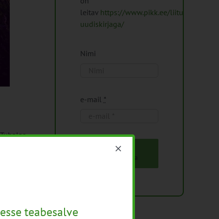
on
leitav
https://www.pikk.ee/liitu-
uudiskirjaga/
Nimi
e-mail
*
Tubalas.
Liitu
uudiskirjaga
omada,
te
esse teabesalve