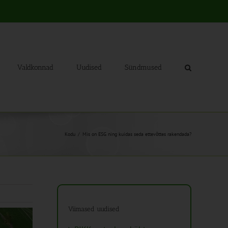
Valdkonnad
Uudised
Sündmused
Kodu
Mis on ESG ning kuidas seda ettevõttes rakendada?
Viimased uudised