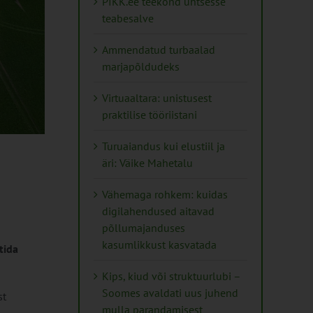
PIKK.ee teekond ühtsesse
teabesalve
Ammendatud turbaalad
marjapõldudeks
Virtuaaltara: unistusest
praktilise tööriistani
Turuaiandus kui elustiil ja
äri: Väike Mahetalu
Vähemaga rohkem: kuidas
digilahendused aitavad
põllumajanduses
kasumlikkust kasvatada
tida
Kips, kiud või struktuurlubi –
Soomes avaldati uus juhend
st
mulla parandamisest