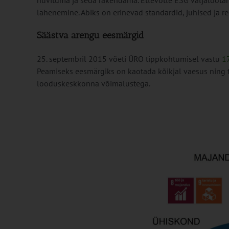
huvituma ja seda rakendama. Ettevõtte ESG väljatöötam
lähenemine. Abiks on erinevad standardid, juhised ja r
Säästva arengu eesmärgid
25. septembril 2015 võeti ÜRO tippkohtumisel vastu
1
Peamiseks eesmärgiks on kaotada kõikjal vaesus ning t
looduskeskkonna võimalustega.