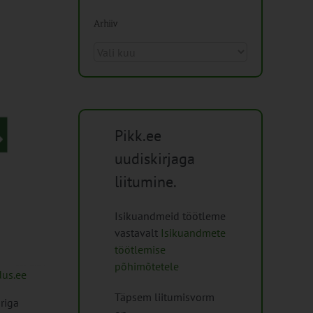
Arhiiv
Arhiiv
Pikk.ee
uudiskirjaga
liitumine.
Isikuandmeid töötleme
vastavalt
Isikuandmete
töötlemise
põhimõtetele
dus.ee
Täpsem liitumisvorm
riga