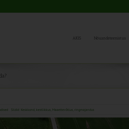
AKIS
Nõuandeteenistus
da?
dised
Sildid:
Keskkond
,
kestlikkus
,
Maaettevõtlus
,
ringmajandus