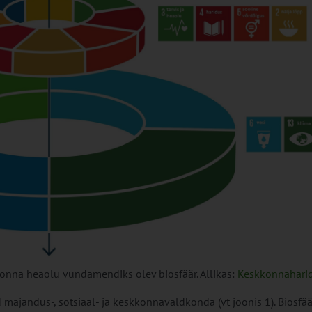
konna heaolu vundamendiks olev biosfäär. Allikas:
Keskkonnahari
jandus-, sotsiaal- ja keskkonnavaldkonda (vt joonis 1). Biosfää