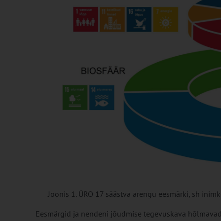
Joonis 1. ÜRO 17 säästva arengu eesmärki, sh inim
Eesmärgid ja nendeni jõudmise tegevuskava hõlmavad ma