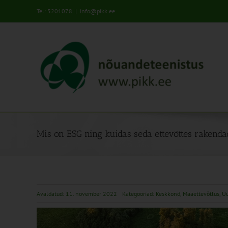
Skip
Tel: 5201078
|
info@pikk.ee
to
content
Mis on ESG ning kuidas seda ettevõttes rakenda
Avaldatud: 11. november 2022
Kategooriad:
Keskkond
,
Maaettevõtlus
,
Uu