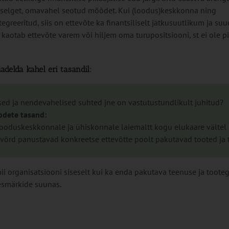
3 selget, omavahel seotud mõõdet. Kui (loodus)keskkonna ning
egreeritud, siis on ettevõte ka finantsiliselt jätkusuutlikum ja su
aotab ettevõte varem või hiljem oma turupositsiooni, st ei ole p
adelda kahel eri tasandil:
ed ja nendevahelised suhted jne on vastutustundlikult juhitud?
odete tasand:
looduskeskkonnale ja ühiskonnale laiemaltt kogu elukaare vältel 
uivõrd panustavad konkreetse ettevõtte poolt pakutavad tooted ja
ii organisatsiooni siseselt kui ka enda pakutava teenuse ja toote
eesmärkide suunas.