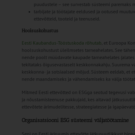
puudustele – see survestab süsteemi paremaks 
tarbijate ja töötajate eeldused ja ootused muutu
ettevõtteid, tooteid ja teenuseid.
Hoolsuskohustus
Eesti Kaubandus-Tööstuskoda rõhutab
, et Euroopa Ko
hoolsuskohustust üleilmsetes tarneahelates. See tähen
nende poolt müüdavate kaupade tarneahelates (alates to
tekitataks õigusevastaselt keskkonnakahju. Suurema va
keskkonna- ja sotsiaalsed mõjud. Süsteem eeldab, et e
nende maandamiseks ja vähendamiseks ka välja töötat
Mitmed Eesti ettevõtted on ESGga seotud tegevusi vaba
ja nõustamisteenuse pakkujaid, kes aitavad jätkusuutl
ettevõtete ärimudelitesse, strateegiatesse ja igapäevat
Organisatsiooni ESG süsteemi väljatöötamine
Seni on Eesti äriruumis ettevõtte jätkusuutlikkust hinn