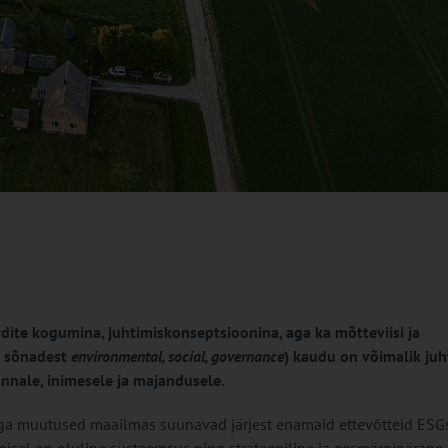
dite kogumina, juhtimiskonseptsioonina, aga ka mõtteviisi ja
d sõnadest
environmental, social, governance
) kaudu on võimalik juh
onnale, inimesele ja majandusele.
uga muutused maailmas suunavad järjest enamaid ettevõtteid ESG