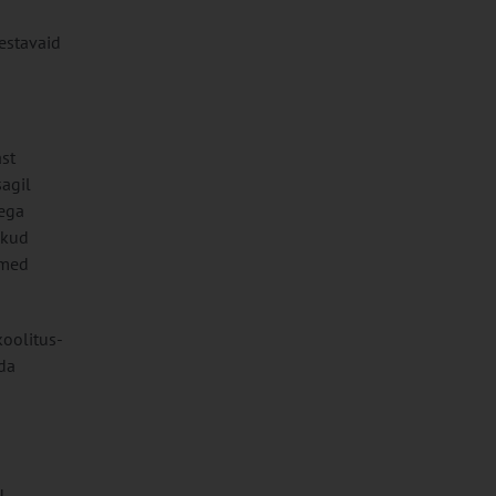
estavaid
st
sagil
 ega
ikud
tmed
koolitus-
da
u