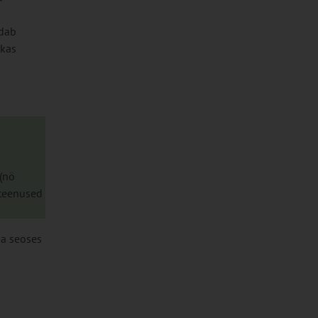
udab
ikas
(nö
 teenused
ga seoses