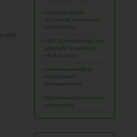
Käsiraamat „Erksad
võrgustikud“ innovatsiooni
eestvedajatele
ni 2030.
ESEE 2025 esitas pilgu “hea
põllumehe” kuvandile ja
nõustaja rollile
Isikukaitsevahendid ja
ohutusnõuded
taimekaitsetöödel
Mida näitavad toiduohutuse
seirearuanded