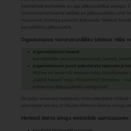
eesmärkide kontekstis on aga jätkusuutlikul arengul 
ühiskonna/sotsiaalne mõõde on jätkusuutlikul viisil int
muutunud oludega paremini kohaneda. Vastasel korral k
perspektiivis jätkusuutlik.
Organisatsiooni vastutustundlikku juhtimist võiks va
organisatsiooni tasand:
kas ettevõtte üksused/osakonnad, ruumid, inimes
organisatsiooni poolt pakutavate teenuste ja to
Milline on toote või teenuse mõju ümbritsevale 
„hällist hauani“ mõju hindamine)? Teisisõnu – k
inimkonna jätkusuutlikku arengusse?
On palju erinevaid meetmeid, mida ettevõtted võiksid n
rakendada selleks, et liikuda kiiremini kestva arengu 
Meetmed kestva arengu eesmärkide saavutamiseks:
kasutada taastuvaid ressursse,