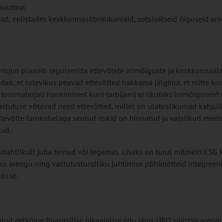
muutma;
vad, eelistades keskkonnasõbralikumaid, sotsiaalseid õiguseid arv
misjon plaanib reguleerida ettevõtete inimõiguste ja keskkonnaala
dab, et tulevikus peavad ettevõtted hakkama jälgima, et mitte ku
ormaterjali hankimisest kuni tarbijani) ei rikutaks inimõiguseid
stutuse võtavad need ettevõtted, millel on ulatuslikumad kahjul
ttevõtte tarneahelaga seotud riskid on hinnatud ja vajalikud mee
ud.
tahtlikult juba teinud või tegemas. Lisaks on turul mitmeid ESG 
iku arengu ning vastutustundliku juhtimise põhimõtteid integreeri
öösse.
atud eelkõige finantsilise pikaajalise edu järgi. ÜRO säästva areng