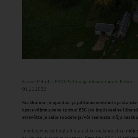
Karme Petrutis,
MVO Põllumajandusuuringute Keskus
01.11.2022
Keskkonna-, majandus- ja juhtimismeetmete ja standar
kasvuvõimalusena tuntud ESG (so ingliskeelne lühen
ettevõtte ja selle toodete ja/või teenuste mõju keskk
Inimtegevusest tingitud ulatusliku majandusliku mõj