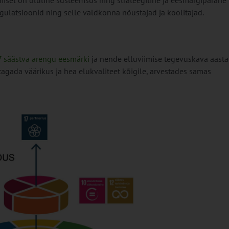
isel on oluline süsteemsus ning strateegiline ja eesmärgipärane
egulatsioonid ning selle valdkonna nõustajad ja koolitajad.
7 säästva arengu eesmärki
ja nende elluviimise tegevuskava aasta
agada väärikus ja hea elukvaliteet kõigile, arvestades samas