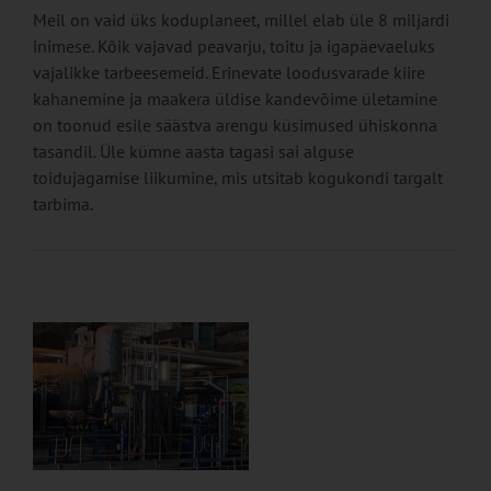
Meil on vaid üks koduplaneet, millel elab üle 8 miljardi
inimese. Kõik vajavad peavarju, toitu ja igapäevaeluks
vajalikke tarbeesemeid. Erinevate loodusvarade kiire
kahanemine ja maakera üldise kandevõime ületamine
on toonud esile säästva arengu küsimused ühiskonna
tasandil. Üle kümne aasta tagasi sai alguse
toidujagamise liikumine, mis utsitab kogukondi targalt
tarbima.
ke