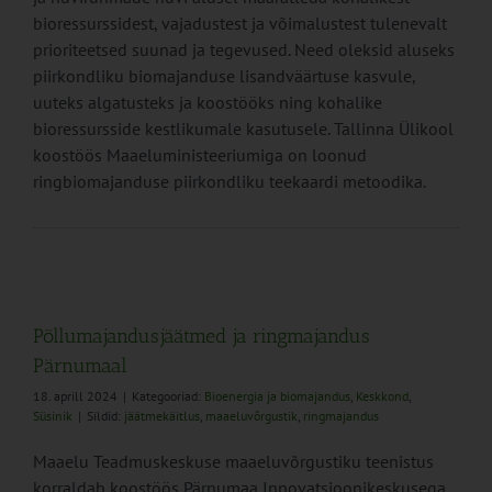
bioressurssidest, vajadustest ja võimalustest tulenevalt
prioriteetsed suunad ja tegevused. Need oleksid aluseks
piirkondliku biomajanduse lisandväärtuse kasvule,
uuteks algatusteks ja koostööks ning kohalike
bioressursside kestlikumale kasutusele. Tallinna Ülikool
koostöös Maaeluministeeriumiga on loonud
ringbiomajanduse piirkondliku teekaardi metoodika.
Põllumajandusjäätmed ja ringmajandus
Pärnumaal
18. aprill 2024
|
Kategooriad:
Bioenergia ja biomajandus
,
Keskkond
,
Süsinik
|
Sildid:
jäätmekäitlus
,
maaeluvõrgustik
,
ringmajandus
Maaelu Teadmuskeskuse maaeluvõrgustiku teenistus
korraldab koostöös Pärnumaa Innovatsioonikeskusega