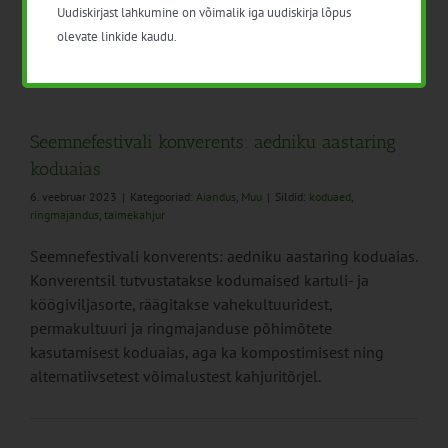
Teadmuskeskuse [...]
Uudiskirjast lahkumine on võimalik iga uudiskirja lõpus
olevate linkide kaudu.
Seemnefestivali konverents: aedniku aastaring
koduaias
6. veebruar 2023
|
Kategooriad:
Aiandus
,
Muu
|
Sildid:
koduaed
,
ringmajandus
,
taimekahjur
Seemnefestivali konverents: aedniku aastaring koduaias.
Konverentsil tutvustatakse kodumaised kartuli- ja
köögiviljasorte, räägitakse vahekultuuridest,
permakultuuri ja ringmajanduse põhimõtete
kasutamisest koduaias, aga ka kompostimisest ning
alternatiivsetest võimalustest kahjuritõrjel.