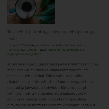
da
us
Tass kohvi, palun! Aga mida sa kohvipaksuga
teed?
1. august 2024
|
Kategooriad:
Aiandus
,
Keskkond
,
Maaettevõtlus
,
Taimekasvatus
,
Uudised
|
Sildid:
Keskkond
,
keskkonnasõbralik
,
ringmajandus
,
toidujäätmed
Kohvi on üks populaarsemaid jooke maailmas ning on
maailmas kaubeldava kaubana naftatoodete järel
tähtsuselt teisel kohal. Kohvi valmistamiseks
ekstraheeritakse klassikaliselt kuuma veega eelnevalt
röstitud ja jahvatatud kohviube. Kohvi kui joogi
valmistamisel tekib paratamatult jääkprodukt –
kohvipaks. Seoses vastu võetud ringmajanduse
direktiiviga on mõttekas vaadata kohvipaksu aga kui