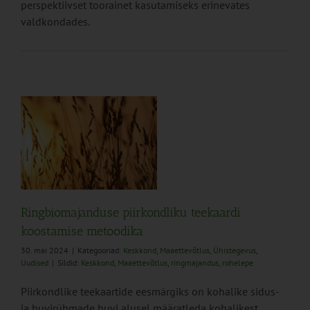
perspektiivset toorainet kasutamiseks erinevates
valdkondades.
Ringbiomajanduse piirkondliku teekaardi
koostamise metoodika
30. mai 2024
|
Kategooriad:
Keskkond
,
Maaettevõtlus
,
Ühistegevus
,
Uudised
|
Sildid:
Keskkond
,
Maaettevõtlus
,
ringmajandus
,
rohelepe
Piirkondlike teekaartide eesmärgiks on kohalike sidus-
ja huvirühmade huvi alusel määratleda kohalikest