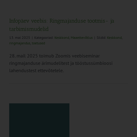
Infopäev veebis: Ringmajanduse tootmis- ja
tarbimismudelid
13. mai 2025
|
Kategooriad:
Keskkond
,
Maaettevõtlus
|
Sildid:
Keskkond
,
ringmajandus
,
toetused
28. mail 2025 toimub Zoomis veebiseminar
ringmajanduse ärimudelitest ja tööstussümbioosi
lahendustest ettevõtetele.
ja