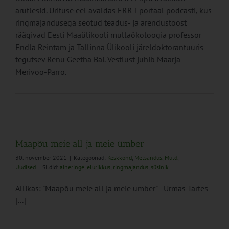
arutlesid. Ürituse eel avaldas ERR-i portaal podcasti, kus
ringmajandusega seotud teadus- ja arendustööst
räägivad Eesti Maaülikooli mullaökoloogia professor
Endla Reintam ja Tallinna Ülikooli järeldoktorantuuris
tegutsev Renu Geetha Bai. Vestlust juhib Maarja
Merivoo-Parro.
Maapõu meie all ja meie ümber
30. november 2021
|
Kategooriad:
Keskkond
,
Metsandus
,
Muld
,
Uudised
|
Sildid:
aineringe
,
elurikkus
,
ringmajandus
,
süsinik
Allikas: "Maapõu meie all ja meie ümber" - Urmas Tartes
[...]