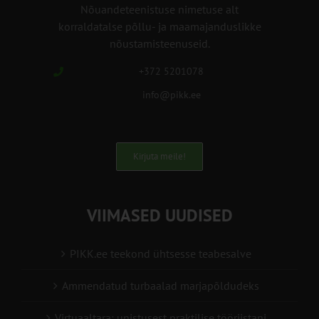
Nõuandeteenistuse nimetuse alt
korraldatalse põllu- ja maamajanduslikke
nõustamisteenuseid.
+372 5201078
info@pikk.ee
Kirjuta meile!
VIIMASED UUDISED
PIKK.ee teekond ühtsesse teabesalve
Ammendatud turbaalad marjapõldudeks
Virtuaaltara: unistusest praktilise tööriistani