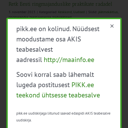
Retk Eesti ringmajanduslike praktikate radadel
3. november 2023
|
Kategooriad:
Keskkond
,
Uudised
|
Sildid:
jäätmekäitlus
,
ringmajandus
,
taastuvenergia
,
toidujäätmed
pikk.ee on kolinud. Nüüdsest
Tutvu inspireerivate ringmajanduslike praktikatega
Eestis. Septembri lõpus toimus õppereis Iru soojuse ja
moodustame osa AKIS
elektri koostoomisjaama, Pääsküla Jäätmejaama, Tallina
teabesalvest
Jäätmete Taaskasutuskeskusesse ja Kopli
Parandustöökotta.
aadressil
http://maainfo.ee
Soovi korral saab lähemalt
lugeda postitusest
PIKK.ee
teekond ühtsesse teabesalve
Hübriidseminar “Jätkusuutlikud kogukonnad”
30. märts 2023
|
Kategooriad:
Bioenergia ja biomajandus
,
Keskkond
,
Maaettevõtlus
|
Sildid:
ringbiomajandus
,
ringmajandus
pikk.ee uudiskirjaga liitunud saavad edaspidi AKIS teabesalve
uudiskirja.
13. aprillil 2023.a kl 10.00 – 16.00 korraldab Maaelu