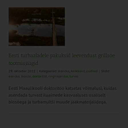
id
d
Eesti turbaaladele pakuksid leevendust grillsöe
tootmisjäägid
29. oktoober 2022
|
Kategooriad:
Aiandus
,
Keskkond
,
Uudised
|
Sildid:
aiandus
,
biosüsi
,
doktoritöö
,
ringmajandus
,
turvas
Eesti Maaülikooli doktoritöö katsetas võimalusi, kuidas
asendada turvast iluaimede kasvualuses osaliselt
biosöega ja turbamultši muude jääkmaterjalidega.