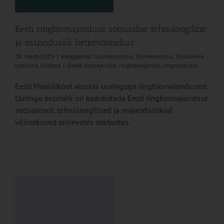
e
Eesti ringbiomajanduse sotsiaalne, tehnoloogiline
ja majanduslik hetkevõimekus
28. märts 2025
|
Kategooriad:
Loomakasvatus
,
Taimekasvatus
,
Toiduainete
tootmine
,
Uudised
|
Sildid:
biomajandus
,
ringbiomajandus
,
ringmajandus
Eesti Maaülikool alustas uuringuga ringbiomajandusest.
Uuringu eesmärk on kaardistada Eesti ringbiomajanduse
sotsiaalsed, tehnoloogilised ja majanduslikud
võimekused erinevates sektorites.