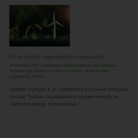
se
e
Kutse nutika ringmajanduse seminarile!
24. oktoober 2022
|
Kategooriad:
Aiandus
,
Keskkond
,
Loomakasvatus
,
Taimekasvatus
,
Toiduainete tootmine
,
Uudised
|
Sildid:
EIP-AGRI
,
ringmajandus
,
seminar
Ootame osalejaid 6. ja 7. detsembril toimuvale Portugalis
seminar "Nutikas ringamajandus kõrgete energia- ja
väetisehindadega toimetulekuks".