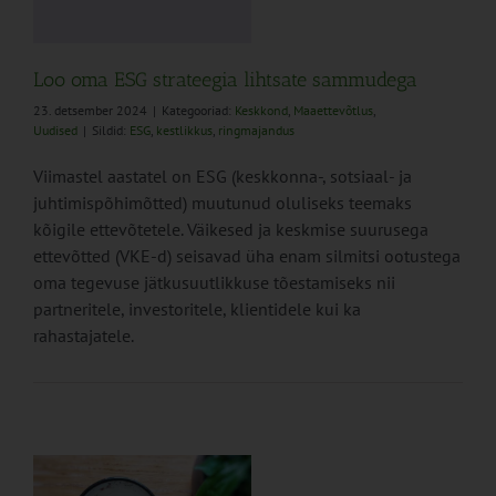
Loo oma ESG strateegia lihtsate sammudega
23. detsember 2024
|
Kategooriad:
Keskkond
,
Maaettevõtlus
,
Uudised
|
Sildid:
ESG
,
kestlikkus
,
ringmajandus
Viimastel aastatel on ESG (keskkonna-​, sotsiaal-​ ja
juhtimispõhimõtted) muutunud oluliseks teemaks
kõigile ettevõtetele. Väikesed ja keskmise suurusega
ettevõtted (VKE-d) seisavad üha enam silmitsi ootustega
oma tegevuse jätkusuutlikkuse tõestamiseks nii
partneritele, investoritele, klientidele kui ka
rahastajatele.