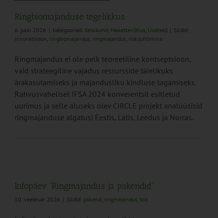
Ringbiomajanduse tegelikkus
6. juuli 2026
|
Kategooriad:
Keskkond
,
Maaettevõtlus
,
Uudised
|
Sildid:
innovatsioon
,
ringbiomajandus
,
ringmajandus
,
riskijuhtimine
Ringmajandus ei ole pelk teoreetiline kontseptsioon,
vaid strateegiline vajadus ressursside täielikuks
ärakasutamiseks ja majandusliku kindluse tagamiseks.
Rahvusvahelisel IFSA 2024 konverentsil esitletud
uurimus ja selle aluseks olev CIRCLE projekt analüüsisid
ringmajanduse algatusi Eestis, Lätis, Leedus ja Norras.
Infopäev “Ringmajandus ja pakendid”
10. veebruar 2026
|
Sildid:
pakend
,
ringmajandus
,
toit