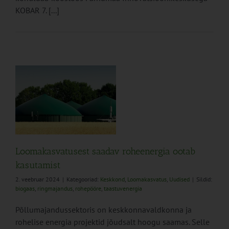
KOBAR 7. [...]
v
Loomakasvatusest saadav roheenergia ootab
kasutamist
2. veebruar 2024
|
Kategooriad:
Keskkond
,
Loomakasvatus
,
Uudised
|
Sildid:
biogaas
,
ringmajandus
,
rohepööre
,
taastuvenergia
Põllumajandussektoris on keskkonnavaldkonna ja
rohelise energia projektid jõudsalt hoogu saamas. Selle