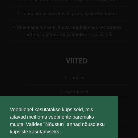
Turuaiandus kui elustiil ja äri: Väike Mahetalu
Vähemaga rohkem: kuidas digilahendused aitavad
põllumajanduses kasumlikkust kasvatada
VIITED
Uudised
Sündmused
Konsulent, nõustaja
Veebilehel kasutatakse küpsiseid, mis
aitavad meil oma veebilehte paremaks
Teabesalv
muuta. Valides "Nõustun" annad nõusoleku
küpsiste kasutamiseks.
Liitu uudiskirjaga