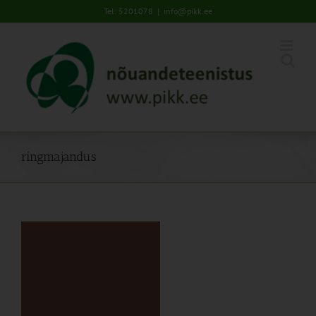
Skip
Tel: 5201078
|
info@pikk.ee
to
content
ringmajandus