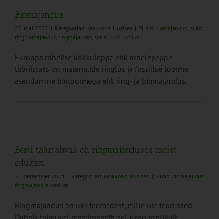
Biomajandus
20. mai 2022
|
Kategooriad:
Keskkond
,
Uudised
|
Sildid:
biomajandus
,
muld
,
ringbiomajandus
,
ringmajandus
,
süsinikupõllundus
Euroopa rohelise kokkuleppe ehk rohelepeppe
tööriistaks on materjalide ringlus ja fossiilse toorme
asendamine biotoormega ehk ring- ja biomajandus.
Eesti talurahvas oli ringmajanduses meist
edukam
21. detsember 2021
|
Kategooriad:
Keskkond
,
Uudised
|
Sildid:
biomajandus
,
ringmajandus
,
vetikas
Ringmajandus on üks teemadest, mille üle teadlased
Dubais toimuval maailmanäitusel Expo avalikult