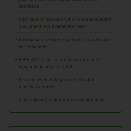
kasvatada
Kips, kiud või struktuurlubi – Soomes avaldati
uus juhend mulla parandamisest
Käsiraamat „Erksad võrgustikud“ innovatsiooni
eestvedajatele
ESEE 2025 esitas pilgu “hea põllumehe”
kuvandile ja nõustaja rollile
Isikukaitsevahendid ja ohutusnõuded
taimekaitsetöödel
Mida näitavad toiduohutuse seirearuanded