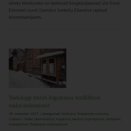
üheks tõestuseks on kerkivad biogaasijaamad üle-Eesti.
Eelmisel suvel lisandus loetellu Ebaverre rajatud
biometaanijaam.
Toidukapp tõstab kogukonna teadlikkust
toiduraiskamisest
30. november 2023
|
Kategooriad:
Keskkond
,
Toiduainete tootmine
,
Uudised
|
Sildid:
jäätmekäitlus
,
kogukond
,
pakend
,
ringmajandus
,
rohepööre
,
toidujäätmed
,
Toiduteave
,
toidutootmine