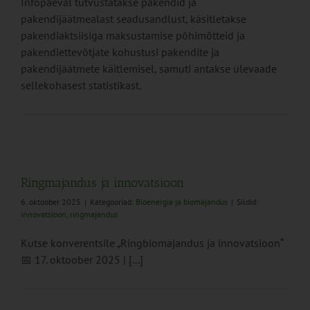
Infopäeval tutvustatakse pakendid ja
pakendijäätmealast seadusandlust, käsitletakse
pakendiaktsiisiga maksustamise põhimõtteid ja
pakendiettevõtjate kohustusi pakendite ja
pakendijäätmete käitlemisel, samuti antakse ülevaade
sellekohasest statistikast.
Ringmajandus ja innovatsioon
6. oktoober 2025
|
Kategooriad:
Bioenergia ja biomajandus
|
Sildid:
innovatsioon
,
ringmajandus
Kutse konverentsile „Ringbiomajandus ja innovatsioon“
📅 17. oktoober 2025 | [...]