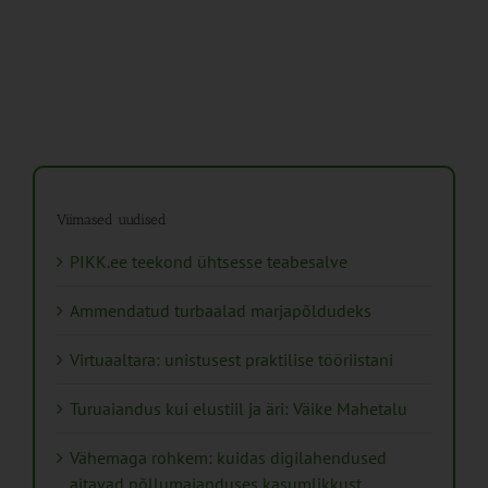
Viimased uudised
PIKK.ee teekond ühtsesse teabesalve
Ammendatud turbaalad marjapõldudeks
Virtuaaltara: unistusest praktilise tööriistani
Turuaiandus kui elustiil ja äri: Väike Mahetalu
Vähemaga rohkem: kuidas digilahendused
aitavad põllumajanduses kasumlikkust