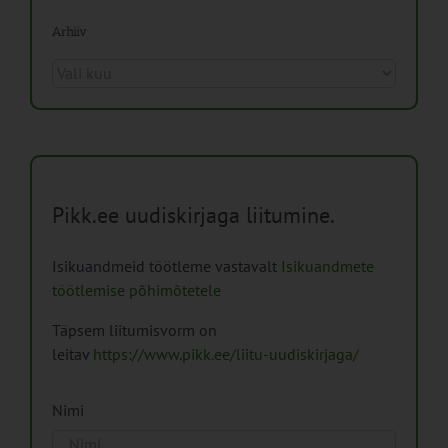
Arhiiv
Arhiiv
Pikk.ee uudiskirjaga liitumine.
Isikuandmeid töötleme vastavalt
Isikuandmete
töötlemise põhimõtetele
Täpsem liitumisvorm on
leitav
https://www.pikk.ee/liitu-uudiskirjaga/
Nimi