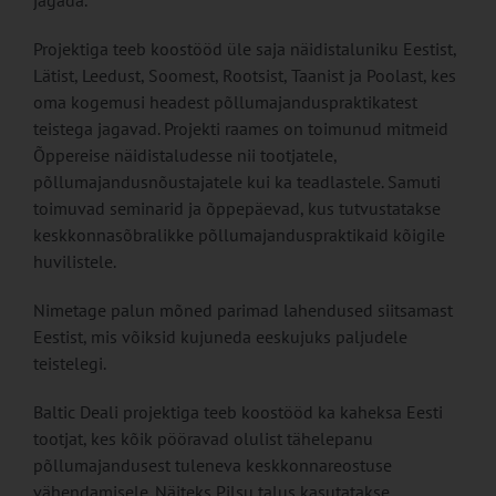
jagada.
Projektiga teeb koostööd üle saja näidistaluniku Eestist,
Lätist, Leedust, Soomest, Root­sist, Taanist ja Poolast, kes
oma kogemusi headest põllumajanduspraktikatest
teistega jaga­vad. Projekti raames on toimu­nud mitmeid
Õppereise näidistaludesse nii tootjatele,
põllumajandusnõustajatele kui ka teadlastele. Samuti
toimuvad seminarid ja õppepäevad, kus tutvustatakse
keskkonnasõb­ralikke põllumajanduspraktikaid kõigile
huvilistele.
Nimetage palun mõned parimad la­hendused siitsamast
Eestist, mis võiksid kujuneda eeskujuks paljudele
teistelegi.
Baltic Deali projektiga teeb koostööd ka kaheksa Eesti
tootjat, kes kõik pööravad olu­list tähelepanu
põllumajandu­sest tuleneva keskkonnareostu­se
vähendamisele. Näiteks Pilsu talus kasutatakse