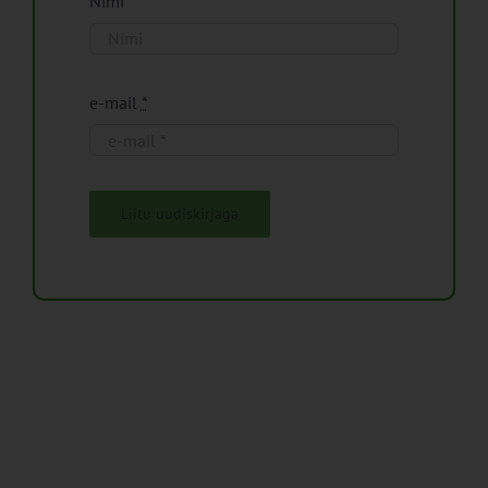
Nimi
e-mail
*
Liitu uudiskirjaga