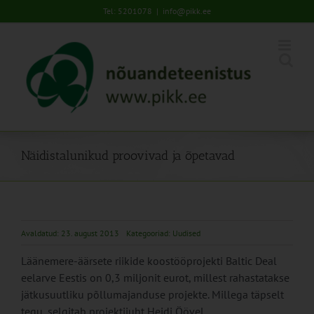
Skip
Tel: 5201078
|
info@pikk.ee
to
content
Näidistalunikud proovivad ja õpetavad
Avaldatud: 23. august 2013
Kategooriad:
Uudised
Läänemere-äärsete riikide koostööprojekti Baltic Deal
eelarve Eestis on 0,3 miljonit eurot, millest rahastatakse
jätkusuutliku põllumajanduse projekte. Millega täpselt
tegu, selgitab projektijuht Heidi Öövel.