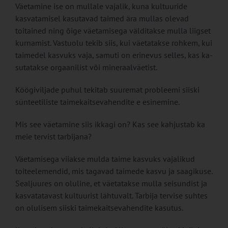
Väetamine ise on mullale vaja­lik, kuna kultuuride
kasvatami­sel kasutavad taimed ära mul­las olevad
toitained ning õige väetamisega välditakse mulla liigset
kurnamist. Vastuolu te­kib siis, kui väetatakse rohkem, kui
taimedel kasvuks vaja, sa­muti on erinevus selles, kas ka­
sutatakse orgaanilist või mine­raalväetist.
Köögiviljade puhul tekitab suuremat probleemi siiski
sün­teetiliste taimekaitsevahendite e esinemine.
Mis see väetamine siis ikkagi on? Kas see kahjustab ka
meie tervist tarbijana?
Väetamisega viiakse mulda tai­me kasvuks vajalikud
toiteelemendid, mis tagavad taimede kasvu ja saagikuse.
Sealjuures on oluline, et väetatakse mulla seisundist ja
kasvatatavast kul­tuurist lähtuvalt. Tarbija tervise suhtes
on olulisem siiski taimekaitsevahendite kasutus.