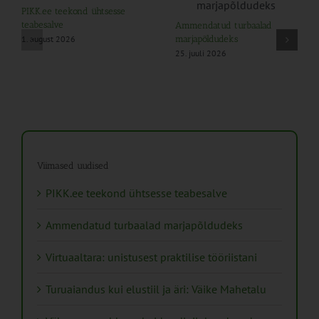
PIKK.ee teekond ühtsesse
teabesalve
Ammendatud turbaalad
1. august 2026
marjapõldudeks
25. juuli 2026
Viimased uudised
PIKK.ee teekond ühtsesse teabesalve
Ammendatud turbaalad marjapõldudeks
Virtuaaltara: unistusest praktilise tööriistani
Turuaiandus kui elustiil ja äri: Väike Mahetalu