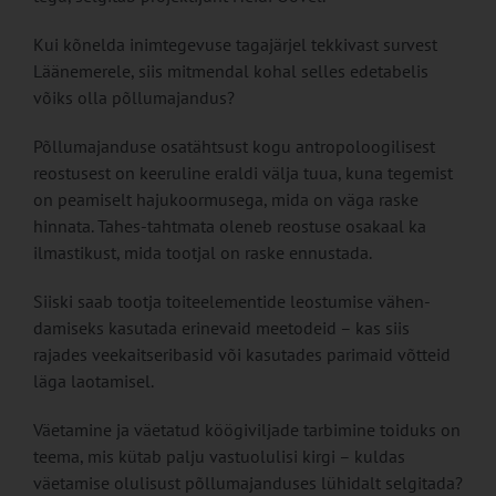
Kui kõnelda inimtegevuse tagajär­jel tekkivast survest
Läänemere­le, siis mitmendal kohal selles ede­tabelis
võiks olla põllumajandus?
Põllumajanduse osatähtsust kogu antropoloogilisest
reos­tusest on keeruline eraldi väl­ja tuua, kuna tegemist
on pea­miselt hajukoormusega, mida on väga raske
hinnata. Tahes-tahtmata oleneb reostuse osa­kaal ka
ilmastikust, mida toot­jal on raske ennustada.
Siiski saab tootja toiteelementide leostumise vähen­
damiseks kasutada erinevaid meetodeid – kas siis
rajades veekaitseribasid või kasuta­des parimaid võtteid
läga lao­tamisel.
Väetamine ja väetatud köögivilja­de tarbimine toiduks on
teema, mis kütab palju vastuolulisi kirgi – kul­das
väetamise olulisust põlluma­janduses lühidalt selgitada?