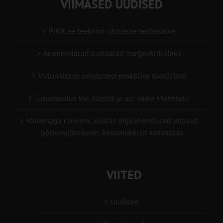
VIIMASED UUDISED
PIKK.ee teekond ühtsesse teabesalve
Ammendatud turbaalad marjapõldudeks
Virtuaaltara: unistusest praktilise tööriistani
Turuaiandus kui elustiil ja äri: Väike Mahetalu
Vähemaga rohkem: kuidas digilahendused aitavad
põllumajanduses kasumlikkust kasvatada
VIITED
Uudised