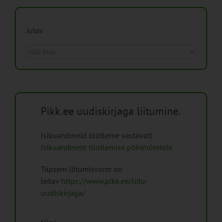
Arhiiv
Arhiiv
Pikk.ee uudiskirjaga liitumine.
Isikuandmeid töötleme vastavalt
Isikuandmete töötlemise põhimõtetele
Täpsem liitumisvorm on
leitav
https://www.pikk.ee/liitu-
uudiskirjaga/