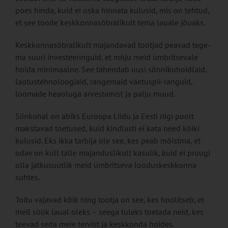
poes hinda, kuid ei oska hinnata kulusid, mis on tehtud,
et see toode kesk­konnasõbralikult tema lauale jõuaks.
Keskkonnasõbralikult ma­jandavad tootjad peavad tege­
ma suuri investeeringuid, et mõju meid ümbritsevale
hoida minimaalne. See tähendab uusi sõnnikuhoidlaid,
laotustehnoloogiaid, rangemaid väetuspii-ranguid,
loomade heaoluga arvestamist ja palju muud.
Siinkohal on abiks Euroopa Liidu ja Eesti riigi poolt
maks­tavad toetused, kuid kindlasti ei kata need kõiki
kulusid. Eks ikka tarbija ole see, kes peab mõistma, et
odav on küll tal­le majanduslikult kasulik, kuid ei pruugi
olla jätkusuutlik meid ümbritseva looduskeskkonna
suhtes.
Toitu vajavad kõik ning tootja on see, kes hoolitseb, et
meil söök laual oleks – seega tuleks toetada neid, kes
teevad seda meie tervist ja keskkon­da hoides.