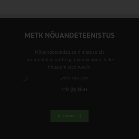
METK NÕUANDETEENISTUS
Nõuandeteenistuse nimetuse alt
korraldatalse põllu- ja maamajanduslikke
nõustamisteenuseid.
+372 5201078
info@pikk.ee
Kirjuta meile!