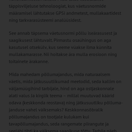
täppisviljeluse tehnoloogiat, kus väetusnormide
määramisel lähtutak­se GPSi andmetest, mullakaartidest
ning tarkvarasüsteemi analüüsidest.
See annab täpsema väetusnormi põllu iseärasusest ja
saagikusest lähtuvalt. Pirmastu osaühingus on aga
kasutu­sel otsekülv, kus seeme vüakse ilma künnita
mullakamarasse. Nii hoitakse ära mulla erosioon ning
toitainete ärakanne.
Mida mahedam põllumajandus, mi­da naturaalsem
väetis, mida jät­kusuutlikumad meetodid, seda kallim on
väljamüügihind tarbijale, hind on aga ostjaskonnale
alati va­lus Ja kirglik teema – millal muutuvad käärid
odava (keskkonda reostava) ning jätkusuutliku põlluma­
janduse vahel väiksemaks? Keskkonnasõbralik
põllumajan­dus on tootjale kulukam kui
tavapõllumajandus, seda range­mate piirangute ja
seeläbi tihti ka väiksema saagikuse tõttu. Tarbija näeb