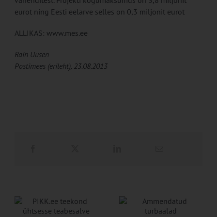
vahenditest. Projekti kogumaksumus on 3,8 mil­jonit
eurot ning Eesti eelarve selles on 0,3 miljonit eu­rot
ALLIKAS: www.mes.ee
Rain Uusen
Postimees (erileht), 23.08.2013