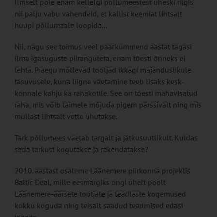
Ilmselt pole enam kellelgi põllu­meestest üheski riigis
nii palju va­bu vahendeid, et kallist keemiat lihtsalt
huupi põllumaale loopida…
Nii, nagu see toimus veel раагkümmend aastat tagasi
ilma igasuguste piiranguteta, enam tõesti õnneks ei
tehta. Praegu mõtlevad tootjad ikkagi majan­duslikule
tasuvusele, kuna liig­ne väetamine teeb lisaks kesk­
konnale kahju ka rahakotile. See on tõesti mahavisatud
ra­ha, mis võib taimele mõjuda pi­gem pärssivalt ning mis
mullast lihtsalt vette uhutakse.
Tark põllumees väetab targalt ja jätkusuutlikult. Kuldas
seda tarkust kogutakse ja rakendatakse?
2010. aastast osaleme Lääne­mere piirkonna projektis
Bal­tic Deal, mille eesmärgiks ongi ühelt poolt
Läänemere-äärsete tootjate ja teadlaste kogemu­sed
kokku koguda ning teisalt saadud teadmised edasi