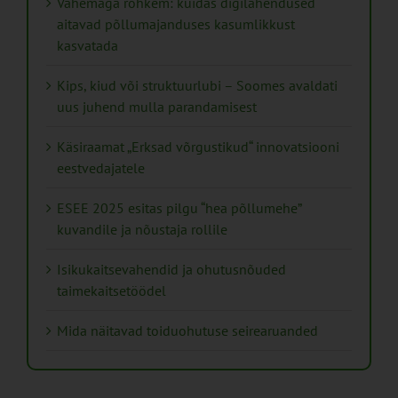
Vähemaga rohkem: kuidas digilahendused
aitavad põllumajanduses kasumlikkust
kasvatada
Kips, kiud või struktuurlubi – Soomes avaldati
uus juhend mulla parandamisest
Käsiraamat „Erksad võrgustikud“ innovatsiooni
eestvedajatele
ESEE 2025 esitas pilgu “hea põllumehe”
kuvandile ja nõustaja rollile
Isikukaitsevahendid ja ohutusnõuded
taimekaitsetöödel
Mida näitavad toiduohutuse seirearuanded