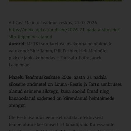
Allikas: Maaelu Teadmuskeskus, 21.05.2026.
https://metk.agri.ee/uudised/2026-21-nadala-siloseire-
silo-tegemine-alanud
Autorid:
METKi sordiaretuse osakonna heintaimede
valdkond: Sirje Tamm, Priit Pechter, Heli Meripõld
pikk.ee jaoks kohendas H.Tamsalu. Foto: Janek
Laanemäe
Maaelu Teadmuskeskuse 2026. aasta 21. nädala
siloseire andmetel on Lõuna-Eestis ja Tartu ümbruses
alanud esimene silotegu, kuna soojad ilmad ning
kauaoodatud sademed on kiirendanud heintaimede
arengut.
Üle Eesti lisandus eelmisel nädalal efektiivseid
temperatuure keskmiselt 53 kraadi, vaid Kuressaarde