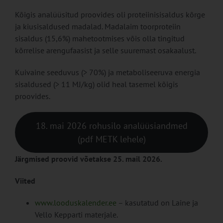
Kõigis analüüsitud proovides oli proteiinisisaldus kõrge
ja kiusisaldused madalad. Madalaim toorproteiin
sisaldus (15,6%) mahetootmises võis olla tingitud
kõrrelise arengufaasist ja selle suuremast osakaalust.
Kuivaine seeduvus (> 70%) ja metaboliseeruva energia
sisaldused (> 11 MJ/kg) olid heal tasemel kõigis
proovides.
18. mai 2026 rohusilo analüüsiandmed
(pdf METK lehele)
Järgmised proovid võetakse 25. mail 2026.
Viited
www.looduskalender.ee
– kasutatud on Laine ja
Vello Kepparti materjale.