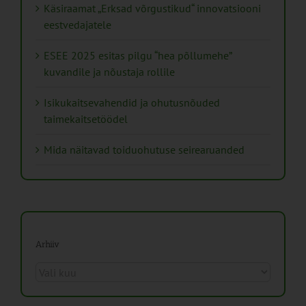
Käsiraamat „Erksad võrgustikud“ innovatsiooni
eestvedajatele
ESEE 2025 esitas pilgu “hea põllumehe”
kuvandile ja nõustaja rollile
Isikukaitsevahendid ja ohutusnõuded
taimekaitsetöödel
Mida näitavad toiduohutuse seirearuanded
Arhiiv
Arhiiv