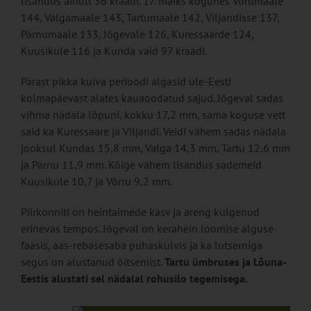
lisandus ainult 36 kraadi. 17. maiks kogunes Võrumaale
144, Valgamaale 143, Tartumaale 142, Viljandisse 137,
Pärnumaale 133, Jõgevale 126, Kuressaarde 124,
Kuusikule 116 ja Kunda vaid 97 kraadi.
Pärast pikka kuiva perioodi algasid üle-Eesti
kolmapäevast alates kauaoodatud sajud. Jõgeval sadas
vihma nädala lõpuni, kokku 17,2 mm, sama koguse vett
said ka Kuressaare ja Viljandi. Veidi vähem sadas nädala
jooksul Kundas 15,8 mm, Valga 14,3 mm, Tartu 12,6 mm
ja Pärnu 11,9 mm. Kõige vähem lisandus sademeid
Kuusikule 10,7 ja Võrru 9,2 mm.
Piirkonniti on heintaimede kasv ja areng kulgenud
erinevas tempos. Jõgeval on kerahein loomise alguse
faasis, aas-rebasesaba puhaskülvis ja ka lutserniga
segus on alustanud õitsemist.
Tartu ümbruses ja Lõuna-
Eestis alustati sel nädalal rohusilo tegemisega.