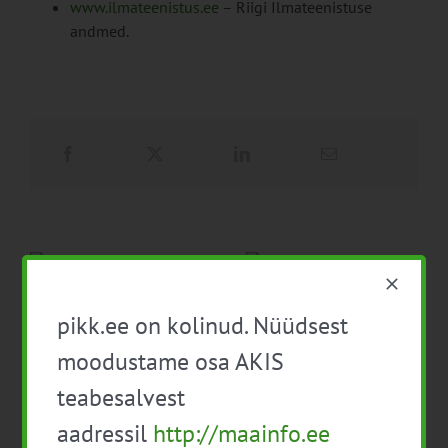
www.ilmateenistus.ee
– Riigi Ilmateenistuse
andmed.
PIKK.ee teekond ühtsesse
pikk.ee on kolinud. Nüüdsest
teabesalve
Ammendatud turbaalad
1. august 2026
marjapõldudeks
moodustame osa AKIS
25. juuli 2026
teabesalvest
aadressil
http://maainfo.ee