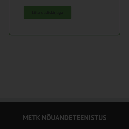
Liitu uudiskirjaga
METK NÕUANDETEENISTUS