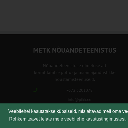
00:00
METK NÕUANDETEENISTUS
Nõuandeteenistuse nimetuse alt
korraldatalse põllu- ja maamajanduslikke
nõustamisteenuseid.
+372 5201078
info@pikk.ee
Veebilehel kasutatakse küpsiseid, mis aitavad meil oma v
Rohkem teavet leiate meie veebilehe kasutustingimustest.
Kirjuta meile!