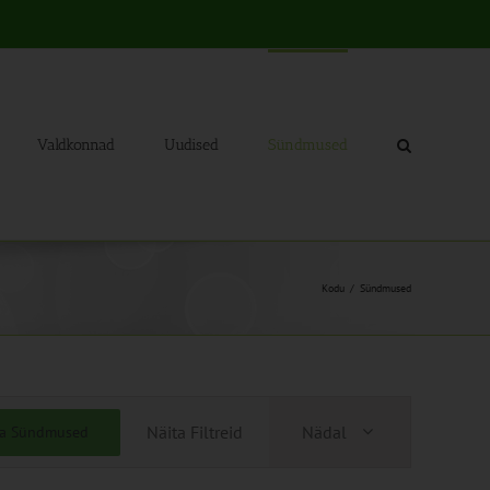
Valdkonnad
Uudised
Sündmused
Kodu
Sündmused
Sündmus
Näita Filtreid
Nädal
ia Sündmused
Views
Navigation