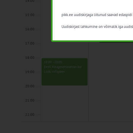
põllumajandusloom
14:00
tõstmine
aretus
pikk.ee uudiskirjaga liitunud saavad edaspidi
15:00
Uudiskirjast lahkumine on võimalik iga uudisk
16:00
17:00
18:00
18:00
-
20:00
Eesti Kaugmetsaomanike
Liidu infopäev
19:00
20:00
21:00
22:00
23:00