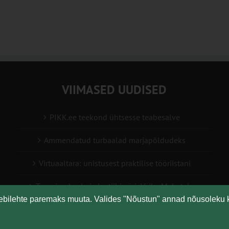
VIIMASED UUDISED
PIKK.ee teekond ühtsesse teabesalve
Ammendatud turbaalad marjapõldudeks
Virtuaaltara: unistusest praktilise tööriistani
Turuaiandus kui elustiil ja äri: Väike Mahetalu
eebilehte paremaks muuta. Valides "Nõustun" annad nõusoleku 
Vähemaga rohkem: kuidas digilahendused aitavad
põllumajanduses kasumlikkust kasvatada