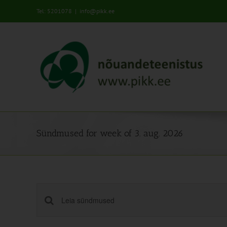
Skip
Tel: 5201078
|
info@pikk.ee
to
content
00:00
Sündmused for week of 3. aug. 2026
01:00
02:00
03:00
Sündmused
Enter
04:00
Keyword.
Search