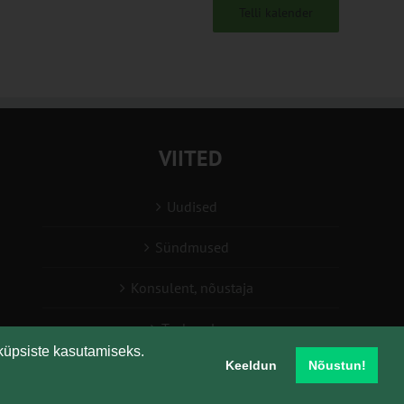
Telli kalender
VIITED
Uudised
Sündmused
Konsulent, nõustaja
Teabesalv
küpsiste kasutamiseks.
Keeldun
Nõustun!
Liitu uudiskirjaga