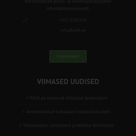
korraldatalse põllu- ja maamajanduslikke
nõustamisteenuseid.
+372 5201078
info@pikk.ee
Kirjuta meile!
VIIMASED UUDISED
PIKK.ee teekond ühtsesse teabesalve
Ammendatud turbaalad marjapõldudeks
Virtuaaltara: unistusest praktilise tööriistani