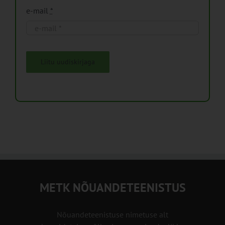
e-mail
*
Liitu uudiskirjaga
METK NÕUANDETEENISTUS
Nõuandeteenistuse nimetuse alt