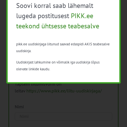
Soovi korral saab lähemalt
Arhiiv
lugeda postitusest
PIKK.ee
teekond ühtsesse teabesalve
pikk.ee uudiskirjaga liitunud saavad edaspidi AKIS teabesalve
Pikk.ee uudiskirjaga liitumine.
uudiskirja.
Uudiskirjast lahkumine on võimalik iga uudiskirja lõpus
Isikuandmeid töötleme vastavalt
Isikuandmete
olevate linkide kaudu.
töötlemise põhimõtetele
Täpsem liitumisvorm on
leitav
https://www.pikk.ee/liitu-uudiskirjaga/
Nimi