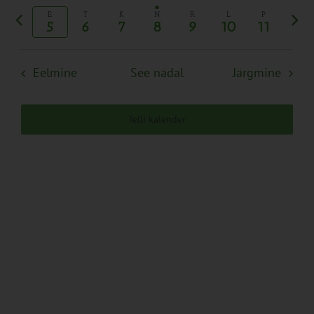
kuupäev.
Eelmine
Järg
Views
E
T
K
N
R
L
P
5
6
7
8
9
10
11
nädal
näda
Navigation
Eelmine
See nädal
Järgmine
Telli kalender