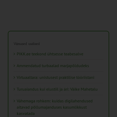
Viimased uudised
PIKK.ee teekond ühtsesse teabesalve
Ammendatud turbaalad marjapõldudeks
Virtuaaltara: unistusest praktilise tööriistani
Turuaiandus kui elustiil ja äri: Väike Mahetalu
Vähemaga rohkem: kuidas digilahendused
aitavad põllumajanduses kasumlikkust
kasvatada