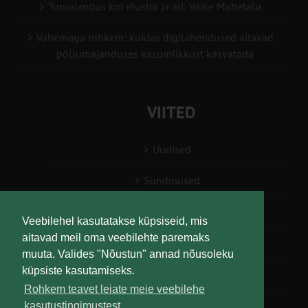
Turuaiandus kui elustiil ja äri: Väike Mahetalu
Vähemaga rohkem: kuidas digilahendused aitavad
põllumajanduses kasumlikkust kasvatada
VIITED
Uudised
Sündmused
Konsulent, nõustaja
Veebilehel kasutatakse küpsiseid, mis
aitavad meil oma veebilehte paremaks
Teabesalv
muuta. Valides "Nõustun" annad nõusoleku
küpsiste kasutamiseks.
Liitu uudiskirjaga
Rohkem teavet leiate meie veebilehe
kasutustingimustest.