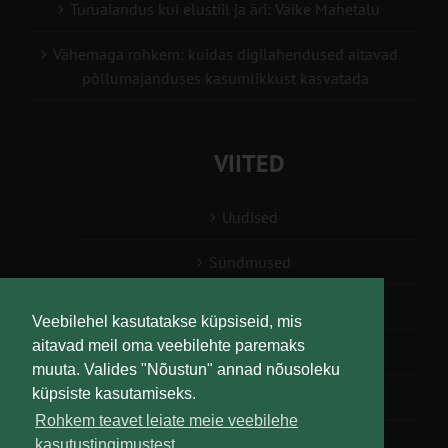
Turuaiandus kui elustiil ja äri: Väike Mahetalu
Vähemaga rohkem: kuidas digilahendused aitavad
põllumajanduses kasumlikkust kasvatada
VIITED
Uudised
Sündmused
Konsulent, nõustaja
Veebilehel kasutatakse küpsiseid, mis
aitavad meil oma veebilehte paremaks
Teabesalv
muuta. Valides "Nõustun" annad nõusoleku
küpsiste kasutamiseks.
Liitu uudiskirjaga
Rohkem teavet leiate meie veebilehe
kasutustingimustest.