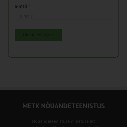
e-mail
*
Liitu uudiskirjaga
METK NÕUANDETEENISTUS
Nõuandeteenistuse nimetuse alt