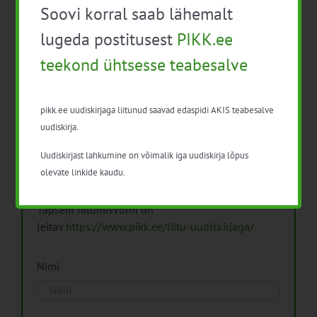
Soovi korral saab lähemalt
Arhiiv
lugeda postitusest
PIKK.ee
teekond ühtsesse teabesalve
pikk.ee uudiskirjaga liitunud saavad edaspidi AKIS teabesalve
Pikk.ee uudiskirjaga liitumine.
uudiskirja.
Uudiskirjast lahkumine on võimalik iga uudiskirja lõpus
Isikuandmeid töötleme vastavalt
Isikuandmete
olevate linkide kaudu.
töötlemise põhimõtetele
Täpsem liitumisvorm on
leitav
https://www.pikk.ee/liitu-uudiskirjaga/
Nimi