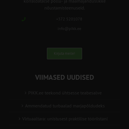
korraldatalse põllu- ja maamajanduslikke
nõustamisteenuseid.
+372 5201078
info@pikk.ee
Kirjuta meile!
VIIMASED UUDISED
PIKK.ee teekond ühtsesse teabesalve
Ammendatud turbaalad marjapõldudeks
Virtuaaltara: unistusest praktilise tööriistani