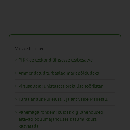
Viimased uudised
PIKK.ee teekond ühtsesse teabesalve
Ammendatud turbaalad marjapõldudeks
Virtuaaltara: unistusest praktilise tööriistani
Turuaiandus kui elustiil ja äri: Väike Mahetalu
Vähemaga rohkem: kuidas digilahendused
aitavad põllumajanduses kasumlikkust
kasvatada