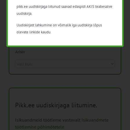
pikk.ee uudiskirjaga liitunud saavad edaspidi AKIS teabesalve
Mida näitavad toiduohutuse seirearuanded
uudiskirja.
Uudiskirjast lahkumine on võimalik iga uudiskirja lõpus
olevate linkide kaudu.
Arhiiv
Arhiiv
Pikk.ee uudiskirjaga liitumine.
Isikuandmeid töötleme vastavalt
Isikuandmete
töötlemise põhimõtetele