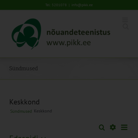
Skip
Tel: 5201078
|
info@pikk.ee
to
content
Sündmused
Keskkond
Keskkond
Sündmused
Sünd
Otsi
Sündmused
Lühiva
Views
Näita