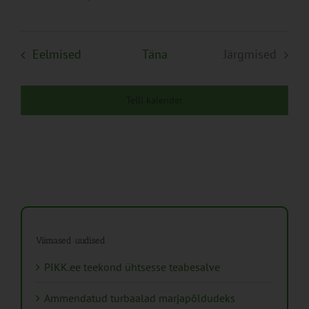
Sündmused
Eelmised
Täna
Järgmised
Sündmuse
Telli kalender
Viimased uudised
PIKK.ee teekond ühtsesse teabesalve
Ammendatud turbaalad marjapõldudeks