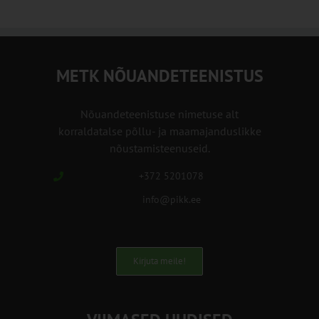
METK NÕUANDETEENISTUS
Nõuandeteenistuse nimetuse alt
korraldatalse põllu- ja maamajanduslikke
nõustamisteenuseid.
+372 5201078
info@pikk.ee
Kirjuta meile!