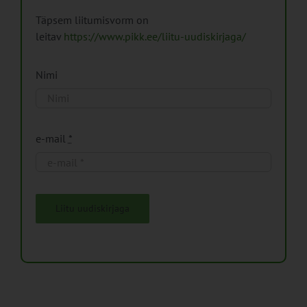
Täpsem liitumisvorm on
leitav
https://www.pikk.ee/liitu-uudiskirjaga/
Nimi
e-mail
*
Liitu uudiskirjaga