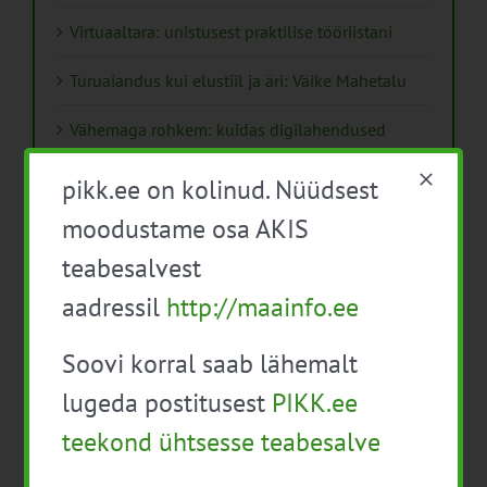
Virtuaaltara: unistusest praktilise tööriistani
Turuaiandus kui elustiil ja äri: Väike Mahetalu
Vähemaga rohkem: kuidas digilahendused
aitavad põllumajanduses kasumlikkust
kasvatada
pikk.ee on kolinud. Nüüdsest
moodustame osa AKIS
Kips, kiud või struktuurlubi – Soomes avaldati
uus juhend mulla parandamisest
teabesalvest
aadressil
http://maainfo.ee
Käsiraamat „Erksad võrgustikud“ innovatsiooni
eestvedajatele
Soovi korral saab lähemalt
ESEE 2025 esitas pilgu “hea põllumehe”
lugeda postitusest
PIKK.ee
kuvandile ja nõustaja rollile
teekond ühtsesse teabesalve
Isikukaitsevahendid ja ohutusnõuded
taimekaitsetöödel