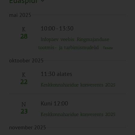
Edaspidi
Search
Naviga
Filtreid
Vali
and
mai 2025
kuupäev.
Views
Navigation
10:00
-
13:30
K
28
Infopäev veebis: Ringmajanduse
tootmis- ja tarbimismudelid
Tasuta
oktoober 2025
11:30 alates
K
22
Keskkonnaharidue konverents 2025
Kuni 12:00
N
23
Keskkonnaharidue konverents 2025
november 2025