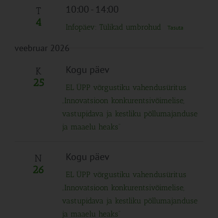
10:00
-
14:00
T
4
Infopäev: Tülikad umbrohud
Tasuta
veebruar 2026
Kogu päev
K
25
EL ÜPP võrgustiku vahendusüritus
„Innovatsioon konkurentsivõimelise,
vastupidava ja kestliku põllumajanduse
ja maaelu heaks”
Kogu päev
N
26
EL ÜPP võrgustiku vahendusüritus
„Innovatsioon konkurentsivõimelise,
vastupidava ja kestliku põllumajanduse
ja maaelu heaks”