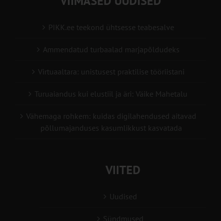
VIIMASED UUDISED
PIKK.ee teekond ühtsesse teabesalve
Ammendatud turbaalad marjapõldudeks
Virtuaaltara: unistusest praktilise tööriistani
Turuaiandus kui elustiil ja äri: Väike Mahetalu
Vähemaga rohkem: kuidas digilahendused aitavad
põllumajanduses kasumlikkust kasvatada
VIITED
Uudised
Sündmused