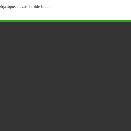
irja lõpus olevate linkide kaudu.