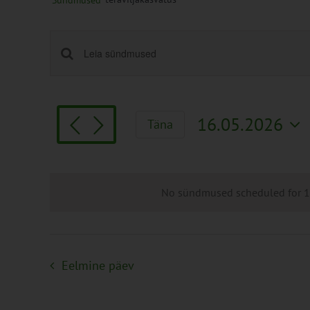
Sündmused
Sündmused
Enter
Keyword.
Search
Search
and
for
Views
16.05.2026
Täna
Sündmused
Navigation
Vali
by
kuupäev.
Keyword.
No sündmused scheduled for 16
Eelmine päev