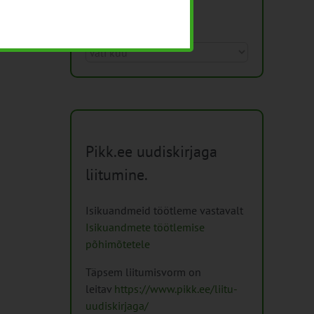
Arhiiv
Arhiiv
Pikk.ee uudiskirjaga
liitumine.
Isikuandmeid töötleme vastavalt
Isikuandmete töötlemise
põhimõtetele
Täpsem liitumisvorm on
leitav
https://www.pikk.ee/liitu-
uudiskirjaga/