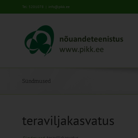
Skip
Tel: 5201078
|
info@pikk.ee
to
content
Sündmused
teraviljakasvatus
teraviljakasvatus