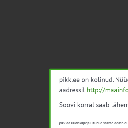
pikk.ee on kolinud. Nü
aadressil
http://maainf
Soovi korral saab lähem
pikk.ee uudiskirjaga liitunud saavad edaspidi