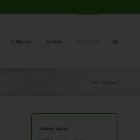
Valdkonnad
Uudised
Sündmused
Kodu
Sündmused
Viimased uudised