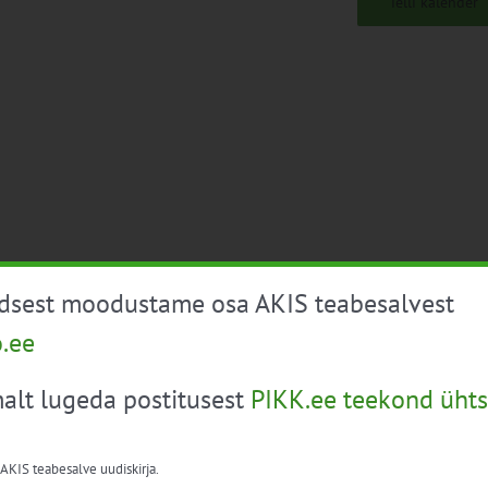
Telli kalender
üdsest moodustame osa AKIS teabesalvest
o.ee
alt lugeda postitusest
PIKK.ee teekond ühts
 AKIS teabesalve uudiskirja.