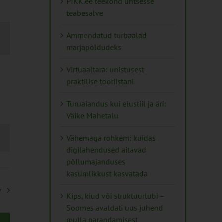
PIKK.ee teekond ühtsesse
teabesalve
mus
Ammendatud turbaalad
s
marjapõldudeks
ation
Virtuaaltara: unistusest
praktilise tööriistani
Turuaiandus kui elustiil ja äri:
Väike Mahetalu
Vähemaga rohkem: kuidas
digilahendused aitavad
põllumajanduses
kasumlikkust kasvatada
v
Kips, kiud või struktuurlubi –
Soomes avaldati uus juhend
mulla parandamisest