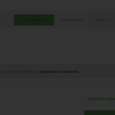
Sünd
Näita Filtreid
Päev
Leia Sündmused
View
Navig
. mai 2026. Vaata üle
järgmised sündmused
.
Järgmine päe