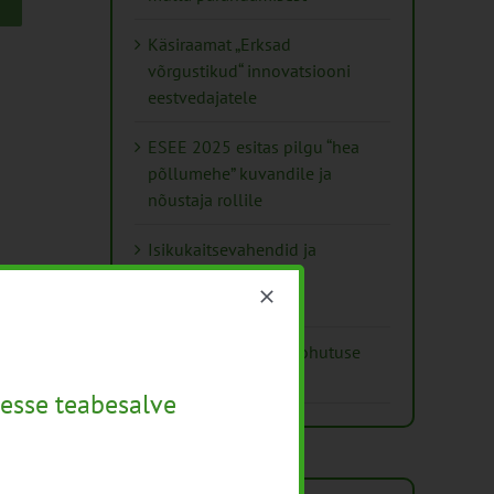
Käsiraamat „Erksad
võrgustikud“ innovatsiooni
eestvedajatele
ESEE 2025 esitas pilgu “hea
põllumehe” kuvandile ja
nõustaja rollile
Isikukaitsevahendid ja
ohutusnõuded
taimekaitsetöödel
Mida näitavad toiduohutuse
seirearuanded
esse teabesalve