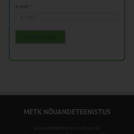
e-mail
*
Liitu uudiskirjaga
METK NÕUANDETEENISTUS
Nõuandeteenistuse nimetuse alt