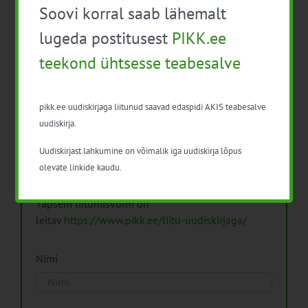
Soovi korral saab lähemalt
Arhiiv
lugeda postitusest
PIKK.ee
teekond ühtsesse teabesalve
pikk.ee uudiskirjaga liitunud saavad edaspidi AKIS teabesalve
Pikk.ee uudiskirjaga liitumine.
uudiskirja.
Uudiskirjast lahkumine on võimalik iga uudiskirja lõpus
Isikuandmeid töötleme vastavalt
Isikuandmete
olevate linkide kaudu.
töötlemise põhimõtetele
Täpsem liitumisvorm on
leitav
https://www.pikk.ee/liitu-uudiskirjaga/
Nimi