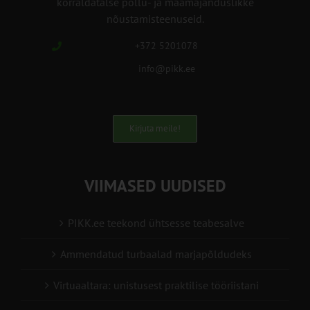
korraldatalse põllu- ja maamajanduslikke
nõustamisteenuseid.
+372 5201078
info@pikk.ee
Kirjuta meile!
VIIMASED UUDISED
PIKK.ee teekond ühtsesse teabesalve
Ammendatud turbaalad marjapõldudeks
Virtuaaltara: unistusest praktilise tööriistani