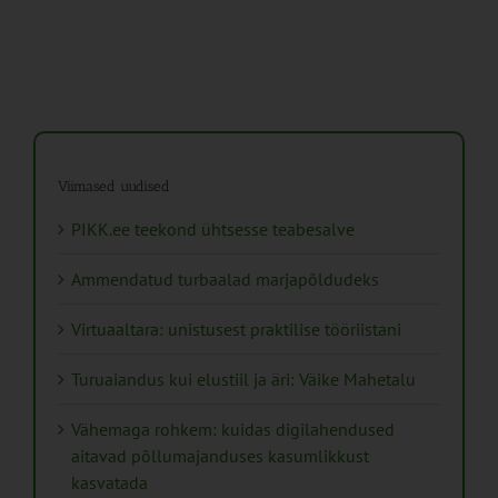
Viimased uudised
PIKK.ee teekond ühtsesse teabesalve
Ammendatud turbaalad marjapõldudeks
Virtuaaltara: unistusest praktilise tööriistani
Turuaiandus kui elustiil ja äri: Väike Mahetalu
Vähemaga rohkem: kuidas digilahendused
aitavad põllumajanduses kasumlikkust
kasvatada