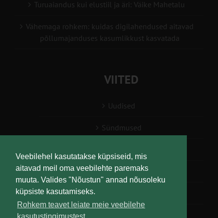
Turuaiandus kui elustiil ja äri: Väike Mahetalu
Vähemaga rohkem: kuidas digilahendused aitavad
põllumajanduses kasumlikkust kasvatada
VIITED
Uudised
Sündmused
Konsulent, nõustaja
Veebilehel kasutatakse küpsiseid, mis
aitavad meil oma veebilehte paremaks
Teabesalv
muuta. Valides "Nõustun" annad nõusoleku
küpsiste kasutamiseks.
Liitu uudiskirjaga
Rohkem teavet leiate meie veebilehe
kasutustingimustest.