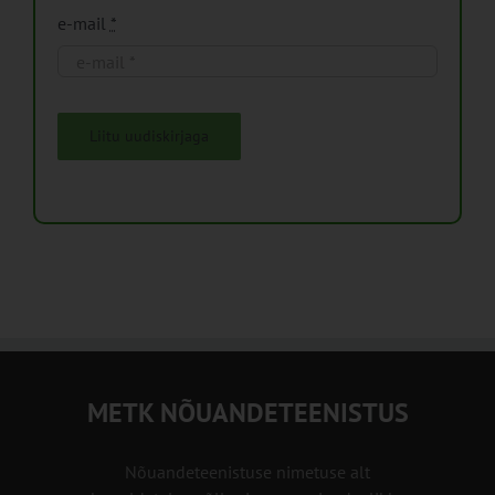
e-mail
*
Liitu uudiskirjaga
METK NÕUANDETEENISTUS
Nõuandeteenistuse nimetuse alt