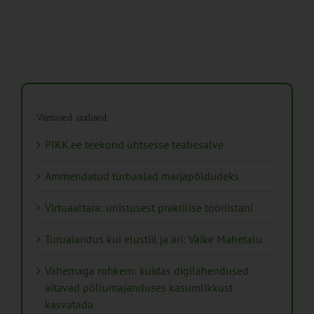
Viimased uudised
PIKK.ee teekond ühtsesse teabesalve
Ammendatud turbaalad marjapõldudeks
Virtuaaltara: unistusest praktilise tööriistani
Turuaiandus kui elustiil ja äri: Väike Mahetalu
Vähemaga rohkem: kuidas digilahendused
aitavad põllumajanduses kasumlikkust
kasvatada