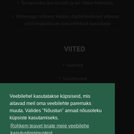
Turuaiandus kui elustiil ja äri: Väike Mahetalu
Vähemaga rohkem: kuidas digilahendused aitavad
põllumajanduses kasumlikkust kasvatada
VIITED
Uudised
Sündmused
Konsulent, nõustaja
Veebilehel kasutatakse küpsiseid, mis
aitavad meil oma veebilehte paremaks
Teabesalv
muuta. Valides "Nõustun" annad nõusoleku
küpsiste kasutamiseks.
Liitu uudiskirjaga
Rohkem teavet leiate meie veebilehe
kasutustingimustest.