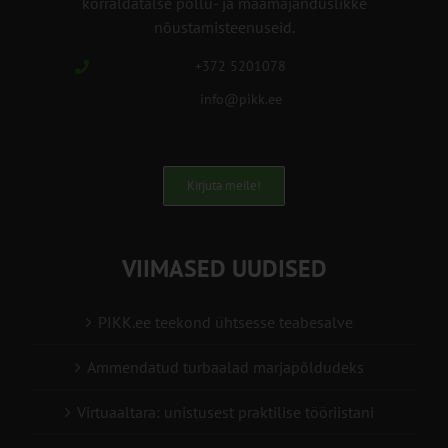
korraldatalse põllu- ja maamajanduslikke
nõustamisteenuseid.
+372 5201078
info@pikk.ee
Kirjuta meile!
VIIMASED UUDISED
PIKK.ee teekond ühtsesse teabesalve
Ammendatud turbaalad marjapõldudeks
Virtuaaltara: unistusest praktilise tööriistani