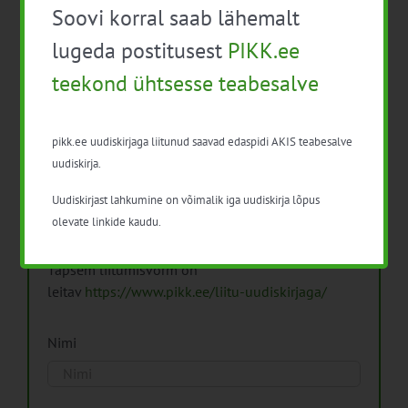
Soovi korral saab lähemalt
Arhiiv
lugeda postitusest
PIKK.ee
teekond ühtsesse teabesalve
pikk.ee uudiskirjaga liitunud saavad edaspidi AKIS teabesalve
Pikk.ee uudiskirjaga liitumine.
uudiskirja.
Uudiskirjast lahkumine on võimalik iga uudiskirja lõpus
Isikuandmeid töötleme vastavalt
Isikuandmete
olevate linkide kaudu.
töötlemise põhimõtetele
Täpsem liitumisvorm on
leitav
https://www.pikk.ee/liitu-uudiskirjaga/
Nimi