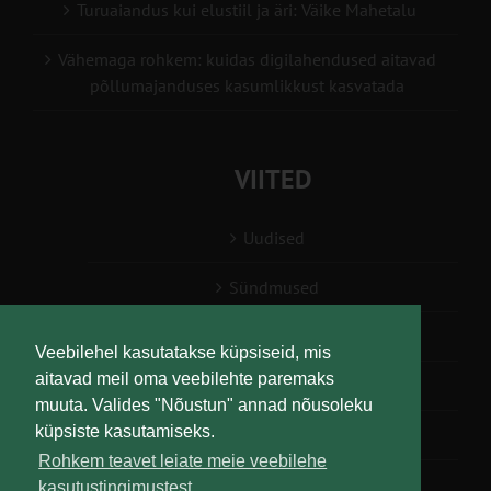
Turuaiandus kui elustiil ja äri: Väike Mahetalu
Vähemaga rohkem: kuidas digilahendused aitavad
põllumajanduses kasumlikkust kasvatada
VIITED
Uudised
Sündmused
Konsulent, nõustaja
Veebilehel kasutatakse küpsiseid, mis
aitavad meil oma veebilehte paremaks
Teabesalv
muuta. Valides "Nõustun" annad nõusoleku
küpsiste kasutamiseks.
Liitu uudiskirjaga
Rohkem teavet leiate meie veebilehe
kasutustingimustest.