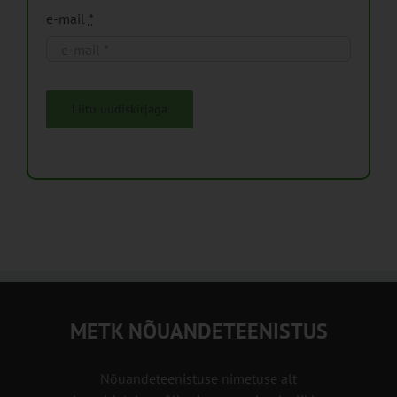
e-mail
*
Liitu uudiskirjaga
METK NÕUANDETEENISTUS
Nõuandeteenistuse nimetuse alt