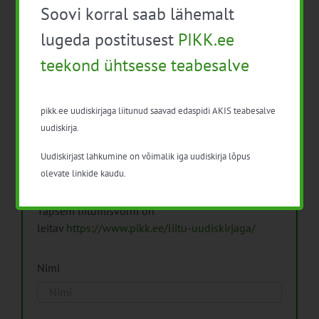
Soovi korral saab lähemalt
Arhiiv
lugeda postitusest
PIKK.ee
teekond ühtsesse teabesalve
pikk.ee uudiskirjaga liitunud saavad edaspidi AKIS teabesalve
Pikk.ee uudiskirjaga liitumine.
uudiskirja.
Uudiskirjast lahkumine on võimalik iga uudiskirja lõpus
Isikuandmeid töötleme vastavalt
Isikuandmete
olevate linkide kaudu.
töötlemise põhimõtetele
Täpsem liitumisvorm on
leitav
https://www.pikk.ee/liitu-uudiskirjaga/
Nimi