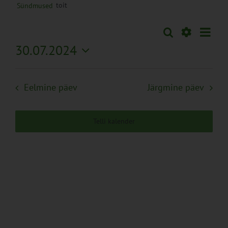
toit
Sündmused
Sünd
Otsi
Sündmused
Päev
Views
Näita
30.07.2024
Search
Naviga
Filtreid
Vali
and
kuupäev.
Views
Eelmine päev
Järgmine päev
Navigation
Telli kalender