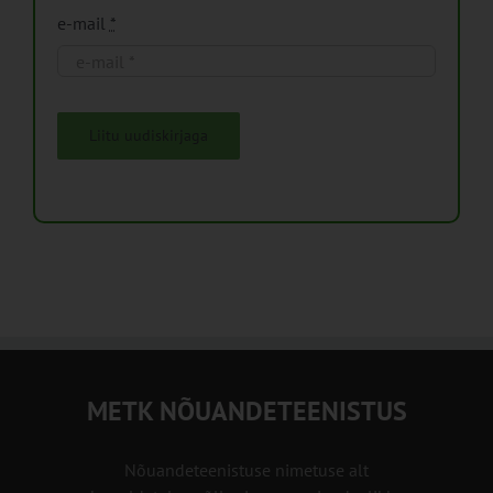
e-mail
*
Liitu uudiskirjaga
METK NÕUANDETEENISTUS
Nõuandeteenistuse nimetuse alt