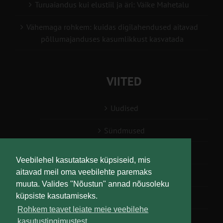
Turuaiandus kui elustiil ja äri: Väike Mahetalu
Vähemaga rohkem: kuidas digilahendused aitavad
põllumajanduses kasumlikkust kasvatada
VIITED
Uudised
Sündmused
Konsulent, nõustaja
Veebilehel kasutatakse küpsiseid, mis
aitavad meil oma veebilehte paremaks
Teabesalv
muuta. Valides "Nõustun" annad nõusoleku
küpsiste kasutamiseks.
Liitu uudiskirjaga
Rohkem teavet leiate meie veebilehe
kasutustingimustest.