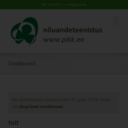
Skip
Tel: 5201078
|
info@pikk.ee
to
content
Sündmused
No sündmused scheduled for 30. juuli 2024. Vaata
üle
järgmised sündmused
.
toit