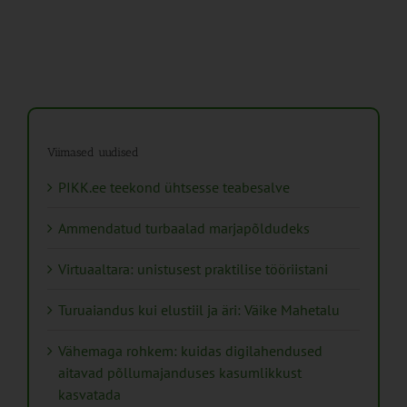
Viimased uudised
PIKK.ee teekond ühtsesse teabesalve
Ammendatud turbaalad marjapõldudeks
Virtuaaltara: unistusest praktilise tööriistani
Turuaiandus kui elustiil ja äri: Väike Mahetalu
Vähemaga rohkem: kuidas digilahendused
aitavad põllumajanduses kasumlikkust
kasvatada