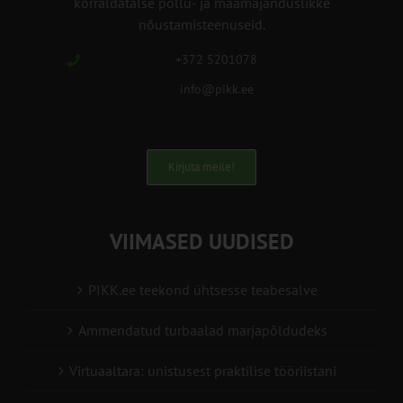
korraldatalse põllu- ja maamajanduslikke
nõustamisteenuseid.
+372 5201078
info@pikk.ee
Kirjuta meile!
VIIMASED UUDISED
PIKK.ee teekond ühtsesse teabesalve
Ammendatud turbaalad marjapõldudeks
Virtuaaltara: unistusest praktilise tööriistani