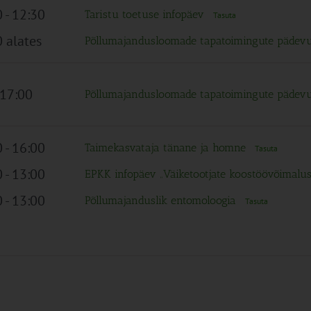
0
-
12:30
Taristu toetuse infopäev
Tasuta
 alates
Põllumajandusloomade tapatoimingute pädev
 17:00
Põllumajandusloomade tapatoimingute pädev
0
-
16:00
Taimekasvataja tänane ja homne
Tasuta
0
-
13:00
EPKK infopäev „Väiketootjate koostöövõimalu
0
-
13:00
Põllumajanduslik entomoloogia
Tasuta