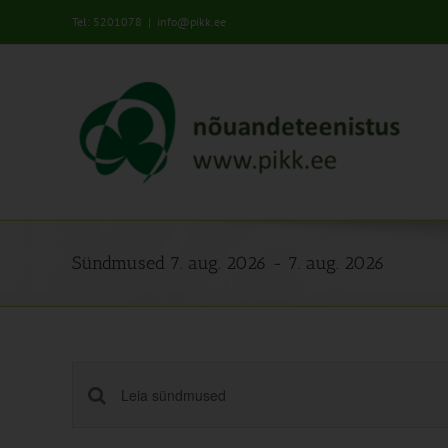
Skip
Tel: 5201078
|
info@pikk.ee
to
content
Sündmused 7. aug. 2026 - 7. aug. 2026
Sündmused
Enter
Keyword.
Search