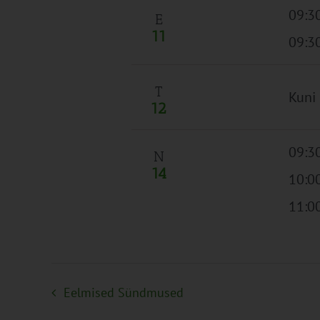
09:3
E
11
09:30
T
Kuni
12
09:3
N
14
10:0
11:0
Eelmised
Sündmused