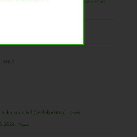
vad faktorid ning ohu minimeerimise võimalused
”
34EUR
u valmistamisel (veebikoolitus)
Tasuta
IA 2024
Tasuta