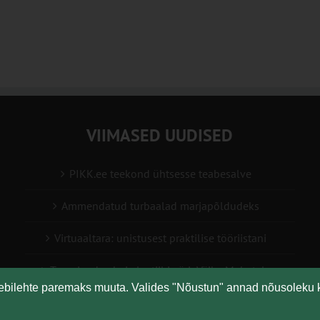
VIIMASED UUDISED
PIKK.ee teekond ühtsesse teabesalve
Ammendatud turbaalad marjapõldudeks
Virtuaaltara: unistusest praktilise tööriistani
Turuaiandus kui elustiil ja äri: Väike Mahetalu
eebilehte paremaks muuta. Valides "Nõustun" annad nõusoleku 
Vähemaga rohkem: kuidas digilahendused aitavad
põllumajanduses kasumlikkust kasvatada