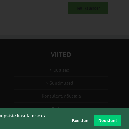
Telli kalender
VIITED
Uudised
Sündmused
Konsulent, nõustaja
Teabesalv
küpsiste kasutamiseks.
Keeldun
Nõustun!
Liitu uudiskirjaga