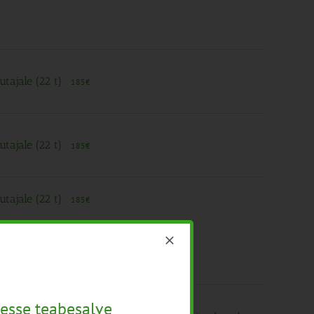
utajale (22 t)
185€
utajale (22 t)
185€
utajale (22 t)
185€
ksti paigutuse hea tava”
Tasuta
esse teabesalve