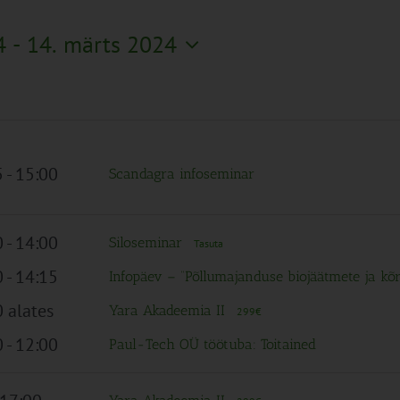
4
 - 
14. märts 2024
5
-
15:00
Scandagra infoseminar
0
-
14:00
Siloseminar
Tasuta
0
-
14:15
Infopäev – “Põllumajanduse biojäätmete ja kõ
 alates
Yara Akadeemia II
299€
0
-
12:00
Paul-Tech OÜ töötuba: Toitained