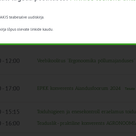
0
-
15:15
Toidupatogeenide ülekandeteed, kasvu mõjuta
(veebikoolitus)
Tasuta
 AKIS teabesalve uudiskirja.
irja lõpus olevate linkide kaudu.
 päev
Seemnefestival 2024
0
-
12:00
Veebikoolitus “Ergonoomika põllumajanduses
0
-
17:00
EPKK konverents Aiandusfoorum 2024
Tasuta
0
-
15:15
Toiduhügieen ja enesekontroll eraelamus toid
0
-
16:00
Teaduslik-praktiline konverents AGRONOOM