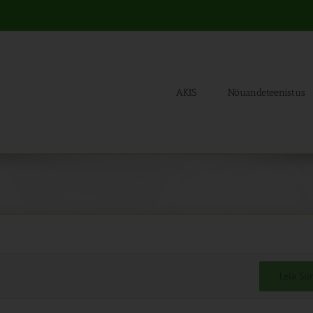
AKIS
Nõuandeteenistus
Leia S