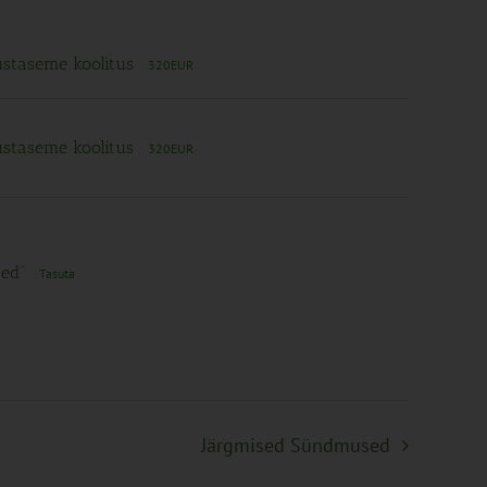
ustaseme koolitus
320EUR
ustaseme koolitus
320EUR
sed“
Tasuta
Järgmised
Sündmused