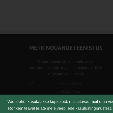
METK NÕUANDETEENISTUS
Nõuandeteenistuse nimetuse alt
korraldatalse põllu- ja maamajanduslikke
nõustamisteenuseid.
+372 5201078
info@pikk.ee
Veebilehel kasutatakse küpsiseid, mis aitavad meil oma v
Rohkem teavet leiate meie veebilehe kasutustingimustest.