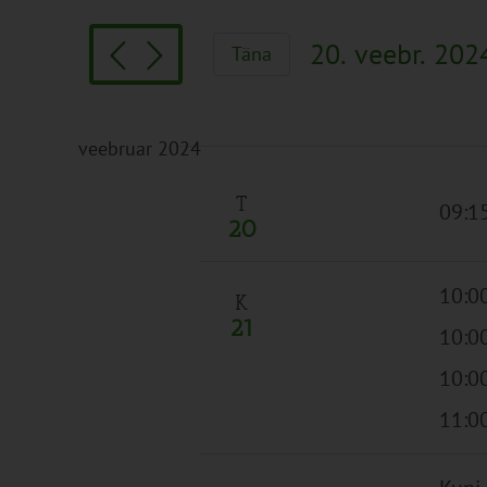
Search
and
for
Views
20. veebr. 202
Täna
Sündmused
Navigation
Vali
by
kuupäev.
Keyword.
veebruar 2024
T
09:1
20
10:0
K
21
10:0
10:00
11:0