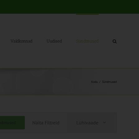
Valdkonnad
Uudised
Sündmused
Kodu
Sündmused
Sündmus
Näita Filtreid
Lühivaade
ündmused
Views
Navigation