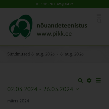
Skip
Tel: 5201078
|
info@pikk.ee
to
content
Sündmused 8. aug. 2026 - 8. aug. 2026
Sünd
Otsi
Sündmused
Lühiva
Views
Näita
02.03.2024
 - 
26.03.2024
Search
Naviga
Filtreid
Vali
and
märts 2024
kuupäev.
Views