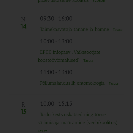
pädevustaseme koolitus
320EUR
09:30
-
16:00
N
14
Taimekasvataja tänane ja homne
Tasuta
10:00
-
13:00
EPKK infopäev „Väiketootjate
koostöövõimalused“
Tasuta
11:00
-
13:00
Põllumajanduslik entomoloogia
Tasuta
10:00
-
15:15
R
15
Toidu kestvuskatsed ning tõese
säilimisaja määramine (veebikoolitus)
Tasuta