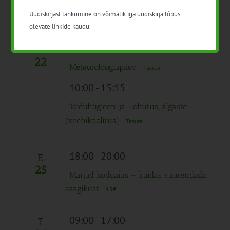
Keskkond kahvlis
Uudiskirjast lahkumine on võimalik iga uudiskirja lõpus
Tasuta
olevate linkide kaudu.
10:00
-
14:30
R
22
Meteoroloogiapäev
Tasuta
10:00
-
15:15
Toiduhügieen ja -ohutus, algaste
(veebikoolitus)
Tasuta
18:00
-
20:00
E
25
Marjad koduaias – kuidas suurendada
saagikust
15€
09:00
-
17:00
T