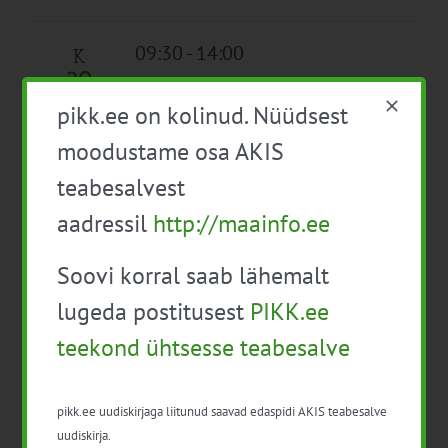
09:30
-
14:00
K
20
Kalandusest ja põllumajandusest pärit
pikk.ee on kolinud. Nüüdsest
biojäätmete väärindamine
Tasuta
moodustame osa AKIS
09:30
-
15:45
N
teabesalvest
21
“Kommunikatsioon kui juhtimisvahend”
aadressil
http://maainfo.ee
täiendkoolitus
Tasuta
Soovi korral saab lähemalt
10:00
-
13:00
lugeda postitusest
PIKK.ee
EPKK infopäev “Seemneseminar”
Tasuta
teekond ühtsesse teabesalve
10:00
-
16:30
Konverents Terve loom 2024
Tasuta
pikk.ee uudiskirjaga liitunud saavad edaspidi AKIS teabesalve
16:00
-
19:00
uudiskirja.