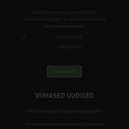
Nõuandeteenistuse nimetuse alt
korraldatalse põllu- ja maamajanduslikke
nõustamisteenuseid.
+372 5201078
info@pikk.ee
Kirjuta meile!
VIIMASED UUDISED
PIKK.ee teekond ühtsesse teabesalve
Ammendatud turbaalad marjapõldudeks