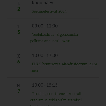
Navigation
Kogu päev
L
2
Seemnefestival 2024
09:00
-
12:00
T
5
Veebikoolitus “Ergonoomika
põllumajanduses”
34EUR
10:00
-
17:00
K
6
EPKK konverents Aiandusfoorum 2024
Tasuta
10:00
-
15:15
N
7
Toiduhügieen ja enesekontroll
eraelamus toidu valmistamisel