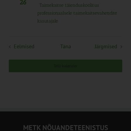
26
Taimekaitse täienduskoolitus
professionaalsele taimekaitsevahendite
kasutajale
Sündmused
Sünd
Eelmised
Täna
Järgmised
Telli kalender
METK NÕUANDETEENISTUS