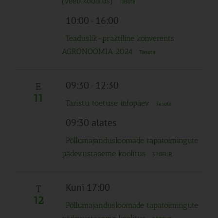
(veebikoolitus)
Tasuta
10:00
-
16:00
Teaduslik-praktiline konverents
AGRONOOMIA 2024
Tasuta
09:30
-
12:30
E
11
Taristu toetuse infopäev
Tasuta
09:30 alates
Põllumajandusloomade tapatoimingute
pädevustaseme koolitus
320EUR
Kuni 17:00
T
12
Põllumajandusloomade tapatoimingute