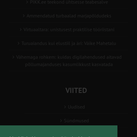
PIKK.ee teekond ühtsesse teabesalve
Ammendatud turbaalad marjapõldudeks
Virtuaaltara: unistusest praktilise tööriistani
Turuaiandus kui elustiil ja äri: Väike Mahetalu
Vähemaga rohkem: kuidas digilahendused aitavad
põllumajanduses kasumlikkust kasvatada
VIITED
Uudised
Sündmused
Konsulent, nõustaja