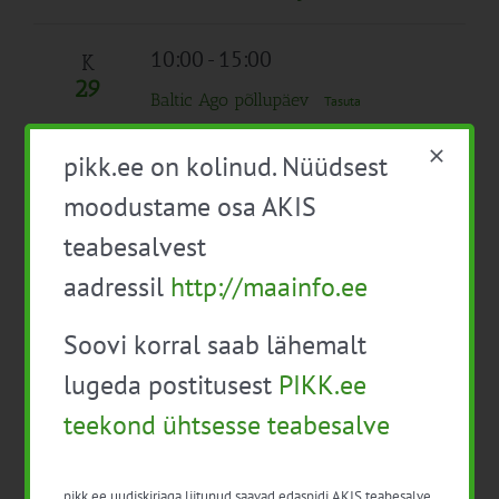
10:00
-
15:00
K
29
Baltic Ago põllupäev
Tasuta
10:00
-
15:00
pikk.ee on kolinud. Nüüdsest
Mahepõllumajanduse algõpe
Tasuta
moodustame osa AKIS
teabesalvest
09:00
-
18:00
N
aadressil
http://maainfo.ee
30
Nõustamismetoodika M01 (kolmas
päev)
Tasuta
Soovi korral saab lähemalt
10:00
-
15:00
lugeda postitusest
PIKK.ee
teekond ühtsesse teabesalve
Infopäev “Sertifitseeritud seemne
kvaliteedi tagamine: rohumaad”
pikk.ee uudiskirjaga liitunud saavad edaspidi AKIS teabesalve