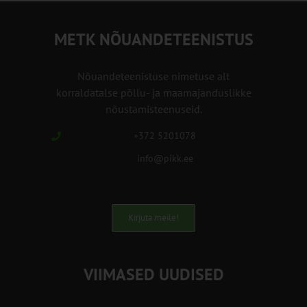
METK NÕUANDETEENISTUS
Nõuandeteenistuse nimetuse alt
korraldatalse põllu- ja maamajanduslikke
nõustamisteenuseid.
+372 5201078
info@pikk.ee
Kirjuta meile!
VIIMASED UUDISED