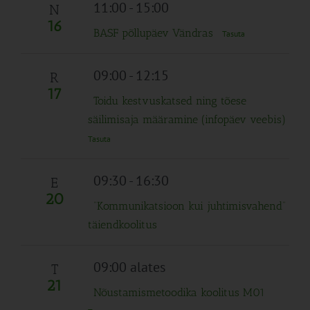
Navigation
11:00
-
15:00
N
16
BASF põllupäev Vändras
Tasuta
09:00
-
12:15
R
17
Toidu kestvuskatsed ning tõese
säilimisaja määramine (infopäev veebis)
Tasuta
09:30
-
16:30
E
20
“Kommunikatsioon kui juhtimisvahend”
täiendkoolitus
09:00 alates
T
21
Nõustamismetoodika koolitus M01