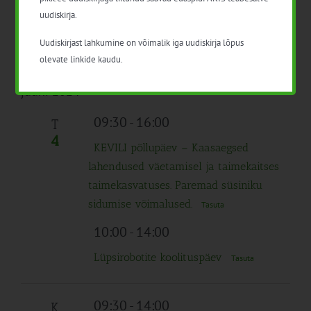
uudiskirja.
11:00
-
15:00
R
31
Uudiskirjast lahkumine on võimalik iga uudiskirja lõpus
Põllu- ja maamajandusliku teabe- ning
olevate linkide kaudu.
innovatsioonisüsteemi arutelu
Tasuta
juuni 2024
09:30
-
16:00
T
4
KEVILI põllupäev – Kaasaegsed
lahendused väetamisel ja taimekaitses
taimekasvatuses. Paremad süsiniku
sidumise võimalused.
Tasuta
10:00
-
14:00
Lüpsirobotite koolituspäev
Tasuta
09:30
-
14:00
K