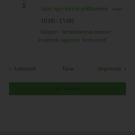
5
Linas Agro kutsub põldkatselete
Tasuta
10:00
-
15:00
Infopäev “Sertifitseeritud seemne
kvaliteedi tagamine: heintaimed”
Sündmused
Sünd
Eelmised
Täna
Järgmised
Telli kalender