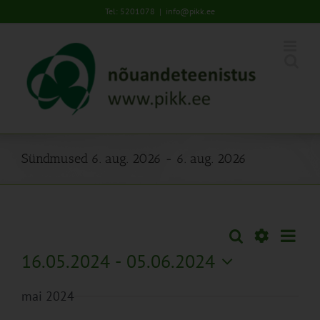
Skip
Tel: 5201078
|
info@pikk.ee
to
content
Sündmused 6. aug. 2026 - 6. aug. 2026
Sünd
Otsi
Sündmused
Lühiva
Views
Näita
16.05.2024
 - 
05.06.2024
Search
Naviga
Filtreid
Vali
and
mai 2024
kuupäev.
Views