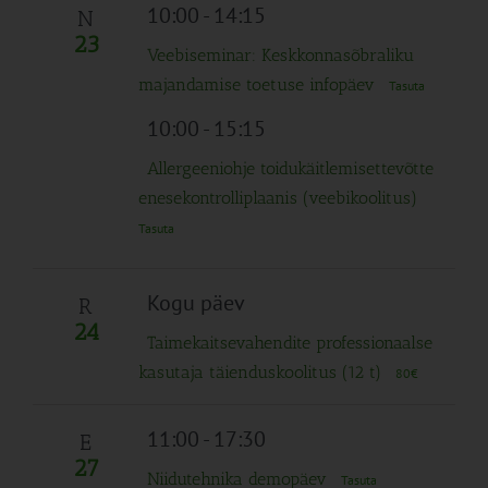
10:00
-
14:15
N
23
Veebiseminar: Keskkonnasõbraliku
majandamise toetuse infopäev
Tasuta
10:00
-
15:15
Allergeeniohje toidukäitlemisettevõtte
enesekontrolliplaanis (veebikoolitus)
Tasuta
Kogu päev
R
24
Taimekaitsevahendite professionaalse
kasutaja täienduskoolitus (12 t)
80€
11:00
-
17:30
E
27
Niidutehnika demopäev
Tasuta