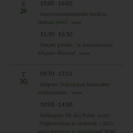
Navigation
10:00
-
16:00
E
29
Innovatsioonimeetodite koolitus
(kolmas päev)
Tasuta
11:30
-
16:30
Tootjate pindala- ja loomatoetuste
infopäev Hiiumaal
Tasuta
09:30
-
13:15
T
30
Infopäev “Suitsutatud lihatoodete
valmistamine”
Tasuta
10:00
-
14:00
Esitluspäev FIE Airi Külvet juures
“Tingimuslikkus ja ökokavad – 2023.
aasta kogemus ja muudatused 2024.