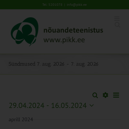
Skip
Tel: 5201078
|
info@pikk.ee
to
content
Sündmused 7. aug. 2026 - 7. aug. 2026
Sünd
Otsi
Sündmused
Lühiva
Views
Näita
29.04.2024
 - 
16.05.2024
Search
Naviga
Filtreid
Vali
and
aprill 2024
kuupäev.
Views