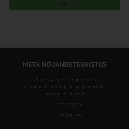
Telli kalender
METK NÕUANDETEENISTUS
Nõuandeteenistuse nimetuse alt
korraldatalse põllu- ja maamajanduslikke
nõustamisteenuseid.
+372 5201078
info@pikk.ee