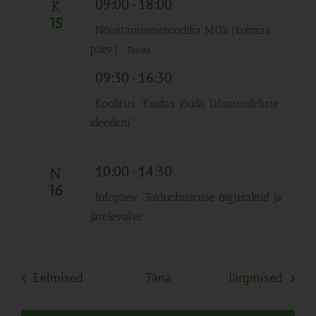
09:00
-
18:00
K
15
Nõustamismetoodika M02 (kolmas
päev)
Tasuta
09:30
-
16:30
Koolitus “Kuidas jõuda läbimurdeliste
ideedeni”
10:00
-
14:30
N
16
Infopäev “Toiduohustuse õigusaktid ja
järelevalve”
Sündmused
Sünd
Eelmised
Täna
Järgmised