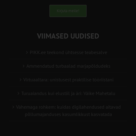
Kirjuta meile!
VIIMASED UUDISED
PIKK.ee teekond ühtsesse teabesalve
Ammendatud turbaalad marjapõldudeks
Virtuaaltara: unistusest praktilise tööriistani
Turuaiandus kui elustiil ja äri: Väike Mahetalu
Vähemaga rohkem: kuidas digilahendused aitavad
põllumajanduses kasumlikkust kasvatada