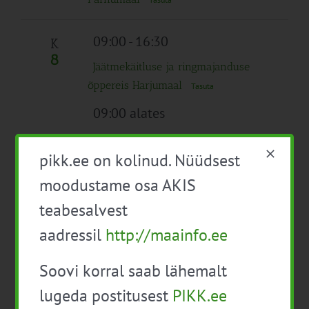
09:00
-
16:30
K
8
Jäätmekäitluse ja ringmajanduse
õppereis Harjumaal
Tasuta
09:00 alates
Nõustamismetoodika koolitus M02
pikk.ee on kolinud. Nüüdsest
Tasuta
moodustame osa AKIS
11:00
-
16:00
teabesalvest
Konverents “Teadusinnovatsioon – see
on meeskonnamäng eri tasanditel”
aadressil
http://maainfo.ee
Tasuta
Soovi korral saab lähemalt
lugeda postitusest
PIKK.ee
Kuni 18:00
N