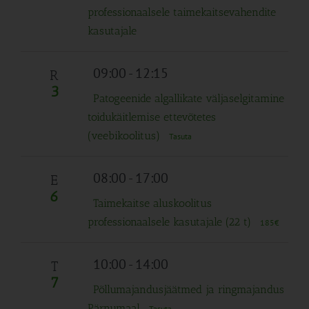
professionaalsele taimekaitsevahendite
kasutajale
09:00
-
12:15
R
3
Patogeenide algallikate välja­selgitamine
toidukäitlemise ettevõtetes
(veebikoolitus)
Tasuta
08:00
-
17:00
E
6
Taimekaitse aluskoolitus
professionaalsele kasutajale (22 t)
185€
10:00
-
14:00
T
7
Põllumajandusjäätmed ja ringmajandus
Pärnumaal
Tasuta