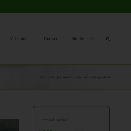
Valdkonnad
Uudised
Sündmused
Kodu
Trendid ja konkurentsivõime Eesti põllumajanduses
Viimased uudised