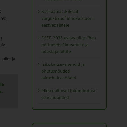
Käsiraamat „Erksad
5
võrgustikud“ innovatsiooni
60%,
eestvedajatele
ESEE 2025 esitas pilgu “hea
ga
põllumehe” kuvandile ja
uid
nõustaja rollile
 piim ja
Isikukaitsevahendid ja
ohutusnõuded
taimekaitsetöödel
ir,
Mida näitavad toiduohutuse
s.
seirearuanded