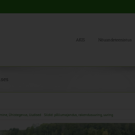
AKIS
Nõuandeteenistus
uses
tmine
,
Ühistegevus
,
Uudised
Sildid:
põllumajandus
,
rakendusuuring
,
uuring