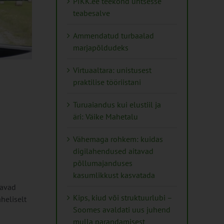
PIKK.ee teekond ühtsesse
teabesalve
Ammendatud turbaalad
marjapõldudeks
Virtuaaltara: unistusest
praktilise tööriistani
Turuaiandus kui elustiil ja
äri: Väike Mahetalu
Vähemaga rohkem: kuidas
digilahendused aitavad
põllumajanduses
kasumlikkust kasvatada
tavad
Kips, kiud või struktuurlubi –
heliselt
Soomes avaldati uus juhend
mulla parandamisest