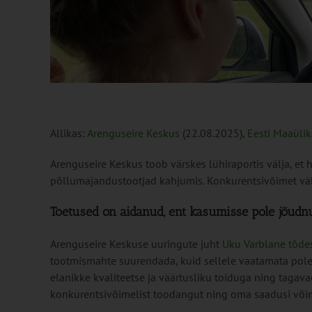
Allikas:
Arenguseire Keskus
(22.08.2025),
Eesti Maaüli
Arenguseire Keskus toob värskes lühiraportis välja, et 
põllumajandustootjad kahjumis. Konkurentsivõimet vä
Toetused on aidanud, ent kasumisse pole jõudn
Arenguseire Keskuse uuringute juht
Uku Varblane tõde
tootmismahte suurendada, kuid sellele vaatamata pole
elanikke kvaliteetse ja väärtusliku toiduga ning tagav
konkurentsivõimelist toodangut ning oma saadusi võima