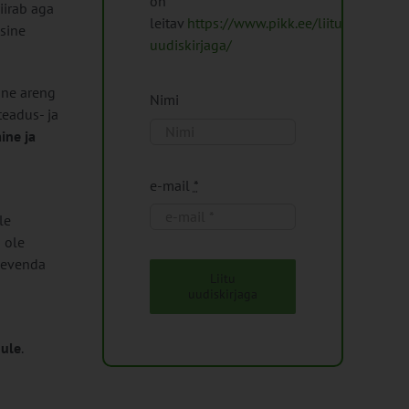
on
iirab aga
leitav
https://www.pikk.ee/liitu-
sine
uudiskirjaga/
ine areng
Nimi
teadus- ja
ine ja
e-mail
*
le
 ole
leevenda
Liitu
d
uudiskirjaga
gule
.