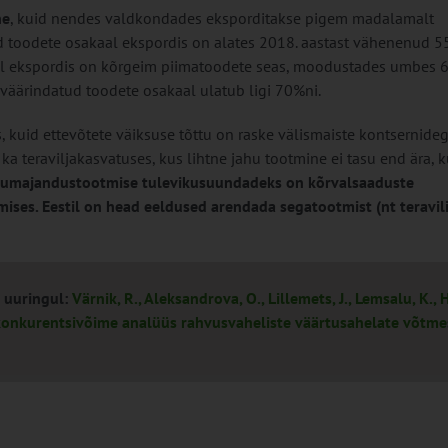
ne
, kuid nendes valdkondades eksporditakse pigem madalamalt
d toodete osakaal ekspordis on alates 2018. aastast vähenenud 5
aal ekspordis on kõrgeim piimatoodete seas, moodustades umbes 
 väärindatud toodete osakaal ulatub ligi 70%ni.
 kuid ettevõtete väiksuse tõttu on raske välismaiste kontsernide
 teraviljakasvatuses, kus lihtne jahu tootmine ei tasu end ära, k
lumajandustootmise tulevikusuundadeks on kõrvalsaaduste
ses. Eestil on head eeldused arendada segatootmist (nt teravili,
d uuringul:
Värnik, R., Aleksandrova, O., Lillemets, J., Lemsalu, K., Hi
ri konkurentsivõime analüüs rahvusvaheliste väärtusahelate võtme