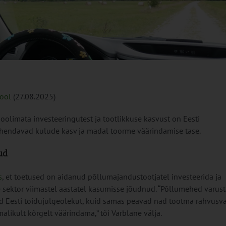
kool
(27.08.2025)
hoolimata investeeringutest ja tootlikkuse kasvust on Eesti
hendavad kulude kasv ja madal toorme väärindamise tase.
ud
s
, et toetused on aidanud põllumajandustootjatel investeerida ja
 sektor viimastel aastatel kasumisse jõudnud. “Põllumehed varus
ad Eesti toidujulgeolekut, kuid samas peavad nad tootma rahvusva
likult kõrgelt väärindama,” tõi Varblane välja.