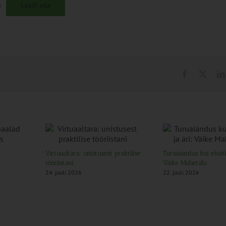
Laadi alla
4
Virtuaaltara: unistusest praktilise
Turuaiandus kui elustii
tööriistani
Väike Mahetalu
24. juuli 2026
22. juuli 2026