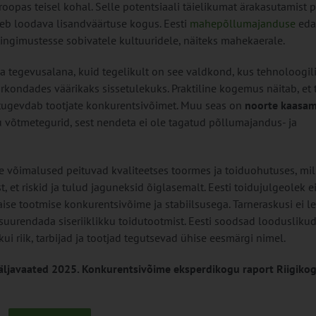
oopas teisel kohal. Selle potentsiaali täielikumat ärakasutamist p
b loodava lisandväärtuse kogus. Eesti
mahepõllumajanduse
eda
tingimustesse sobivatele kultuuridele, näiteks mahekaerale.
tegevusalana, kuid tegelikult on see valdkond, kus tehnoloogil
kondades väärikaks sissetulekuks. Praktiline kogemus näitab, et 
tugevdab tootjate konkurentsivõimet. Muu seas on
noorte kaasam
 võtmetegurid, sest nendeta ei ole tagatud põllumajandus- ja
 võimalused peituvad kvaliteetses toormes ja toiduohutuses, mil
et riskid ja tulud jaguneksid õiglasemalt. Eesti toidujulgeolek ei
ise tootmise konkurentsivõime ja stabiilsusega. Tarneraskusi ei 
 suurendada siseriiklikku toidutootmist. Eesti soodsad loodusliku
ui riik, tarbijad ja tootjad tegutsevad ühise eesmärgi nimel.
väljavaated 2025. Konkurentsivõime eksperdikogu raport Riigiko