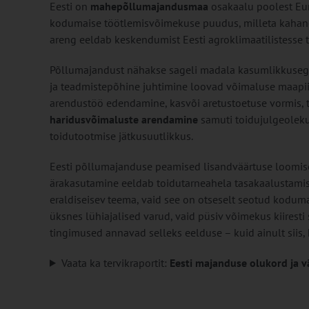
Eesti on
mahepõllumajandusmaa
osakaalu poolest Eur
kodumaise töötlemisvõimekuse puudus, milleta kahane
areng eeldab keskendumist Eesti agroklimaatilistesse 
Põllumajandust nähakse sageli madala kasumlikkusega 
ja teadmistepõhine juhtimine loovad võimaluse maapiir
arendustöö edendamine, kasvõi aretustoetuse vormis, 
haridusvõimaluste arendamine
samuti toidujulgeoleku
toidutootmise jätkusuutlikkus.
Eesti põllumajanduse peamised lisandväärtuse loomise
ärakasutamine eeldab toidutarneahela tasakaalustamist, 
eraldiseisev teema, vaid see on otseselt seotud koduma
üksnes lühiajalised varud, vaid püsiv võimekus kiiresti
tingimused annavad selleks eelduse – kuid ainult siis, k
Vaata ka tervikraportit:
Eesti majanduse olukord ja 