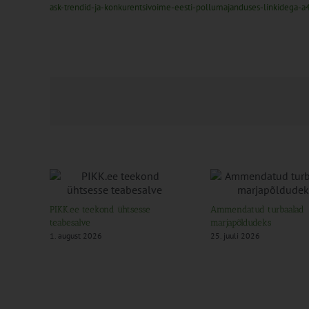
ask-trendid-ja-konkurentsivoime-eesti-pollumajanduses-linkidega-a
PIKK.ee teekond ühtsesse
Ammendatud turbaalad
teabesalve
marjapõldudeks
1. august 2026
25. juuli 2026