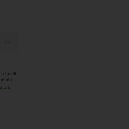
l ja äri:
PIKK.ee teekond ühtsesse
Ammendatud turb
teabesalve
marjapõldudeks
1. august 2026
25. juuli 2026