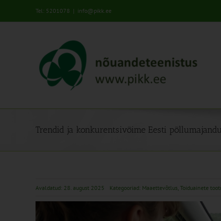
Skip
Tel: 5201078
|
info@pikk.ee
to
content
Trendid ja konkurentsivõime Eesti põllumajand
Avaldatud: 28. august 2025
Kategooriad:
Maaettevõtlus
,
Toiduainete too