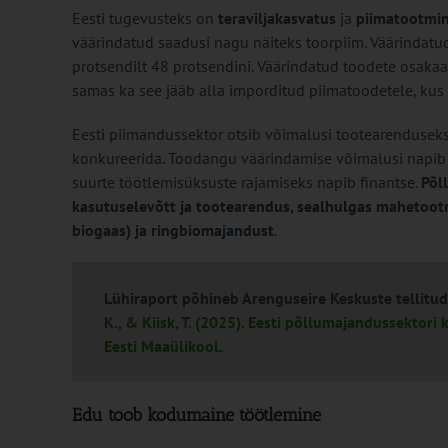
Eesti tugevusteks on
teraviljakasvatus
ja
piimatootmi
väärindatud saadusi nagu näiteks toorpiim. Väärindatu
protsendilt 48 protsendini. Väärindatud toodete osak
samas ka see jääb alla imporditud piimatoodetele, kus
Eesti piimandussektor otsib võimalusi tootearenduseks,
konkureerida. Toodangu väärindamise võimalusi napib ka
suurte töötlemisüksuste rajamiseks napib finantse.
Põl
kasutuselevõtt ja tootearendus, sealhulgas mahetootmi
biogaas) ja ringbiomajandust
.
Lühiraport põhineb Arenguseire Keskuste tellitu
K., & Kiisk, T. (2025). Eesti põllumajandussekto
Eesti Maaülikool
.
Edu toob kodumaine töötlemine