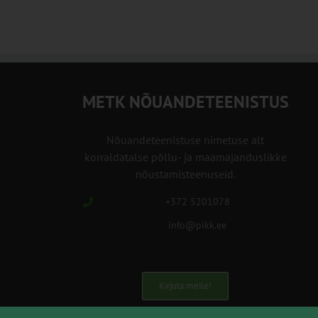
METK NÕUANDETEENISTUS
Nõuandeteenistuse nimetuse alt
korraldatalse põllu- ja maamajanduslikke
nõustamisteenuseid.
+372 5201078
info@pikk.ee
Kirjuta meile!