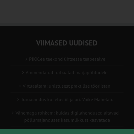
VIIMASED UUDISED
PIKK.ee teekond ühtsesse teabesalve
Ammendatud turbaalad marjapõldudeks
Virtuaaltara: unistusest praktilise tööriistani
Turuaiandus kui elustiil ja äri: Väike Mahetalu
Vähemaga rohkem: kuidas digilahendused aitavad
põllumajanduses kasumlikkust kasvatada