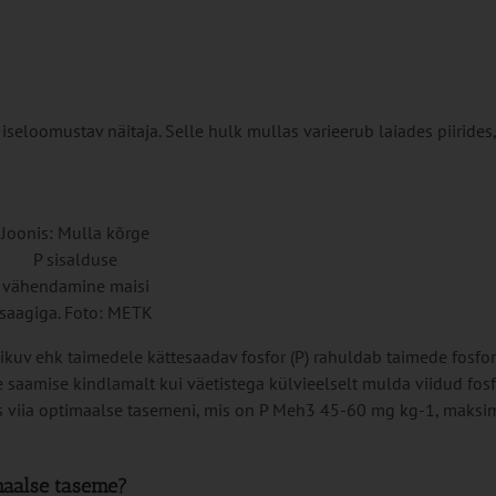
 iseloomustav näitaja. Selle hulk mullas varieerub laiades piirides
Joonis: Mulla kõrge
P sisalduse
vähendamine maisi
saagiga. Foto: METK
ikuv ehk taimedele kättesaadav fosfor (P) rahuldab taimede fosfor
e saamise kindlamalt kui väetistega külvieelselt mulda viidud fosf
dus viia optimaalse tasemeni, mis on P Meh3 45-60 mg kg-1, maksi
imaalse taseme?