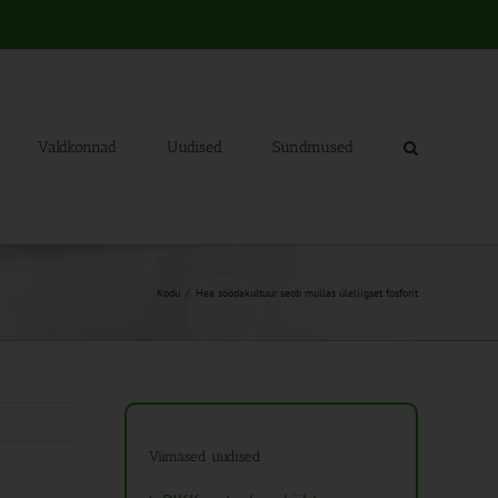
Valdkonnad
Uudised
Sündmused
Kodu
Hea söödakultuur seob mullas üleliigset fosforit
Viimased uudised