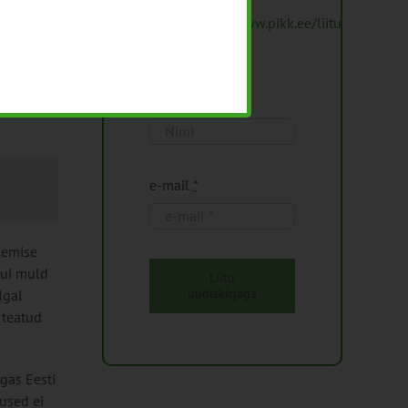
on
leitav
https://www.pikk.ee/liitu-
uudiskirjaga/
Nimi
tootmise
e-mail
*
nemise
kui muld
Liitu
uudiskirjaga
Igal
 teatud
gas Eesti
used ei