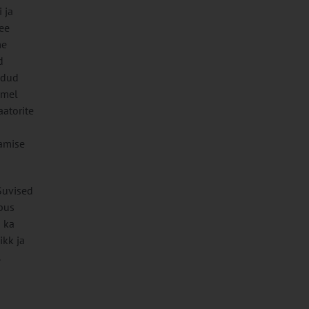
 ja
ee
me
d
idud
emel
aatorite
kamise
 Suvised
õpus
 ka
ikk ja