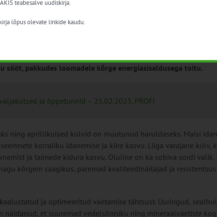
tunnid
 AKIS teabesalve uudiskirja.
irja lõpus olevate linkide kaudu.
renenud, muutudes oluliseks osaks põllumajandusest, eriti piima
tu sööt, pakkudes loomadele kõrge energiasisaldusega toitu.
, väljakutsed ja õppetunnid – 25.02.2025. PROFI
ks ning aprillikuised külvid on muutunud haruldaseks. Maisi ida
emnete korraliku idanemise ja kiire kasvu. Liiga varajane külv, 
knemist ja taimede kidura kasvu. Oluline on ka sobiva sordi valik. 
, nagu kõrgem saagikus, paremad kvaliteedinäitajad ja resistentsus
kaalustatud ja optimeeritud väetamise tähtsust. Uuringud, sealhul
 on näidanud, et suuremad vedelsõnniku ning mineraalväetiste kog