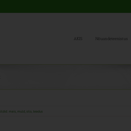
AKIS
Nõuandeteenistus
t
Sildid:
mais
,
muld
,
silo
,
teadus