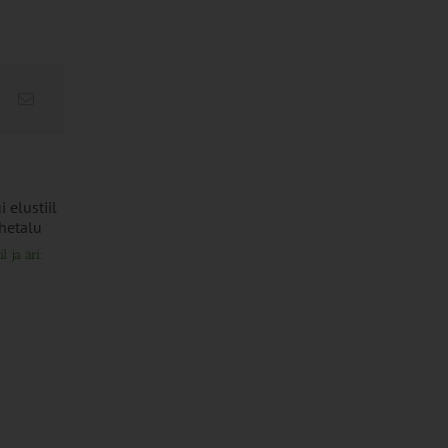
l ja äri:
PIKK.ee teekond ühtsesse
Ammendatud turb
teabesalve
marjapõldudeks
1. august 2026
25. juuli 2026