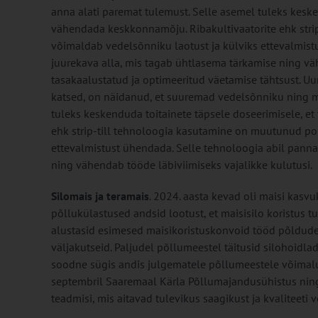
anna alati paremat tulemust. Selle asemel tuleks kesken
vähendada keskkonnamõju. Ribakultivaatorite ehk stri
võimaldab vedelsõnniku laotust ja külviks ettevalmist
juurekava alla, mis tagab ühtlasema tärkamise ning vä
tasakaalustatud ja optimeeritud väetamise tähtsust. Uu
katsed, on näidanud, et suuremad vedelsõnniku ning mi
tuleks keskenduda toitainete täpsele doseerimisele, et
ehk strip-till tehnoloogia kasutamine on muutunud po
ettevalmistust ühendada. Selle tehnoloogia abil panna
ning vähendab tööde läbiviimiseks vajalikke kulutusi.
Silomais ja teramais
. 2024. aasta kevad oli maisi kasvu
põllukülastused andsid lootust, et maisisilo koristus t
alustasid esimesed maisikoristuskonvoid tööd põldudel
väljakutseid. Paljudel põllumeestel täitusid silohoidlad 
soodne sügis andis julgematele põllumeestele võimalus
septembril Saaremaal Kärla Põllu­majandusühistus ning
teadmisi, mis aitavad tulevikus saagikust ja kvaliteeti 