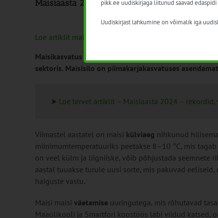
Maisiaasta 2024 – rekordid väljakutsed ja õppe
pikk.ee uudiskirjaga liitunud saavad edaspidi
Uudiskirjast lahkumine on võimalik iga uudisk
Loe artiklit maisisilo kohta PROFi ajakirjast
Maisikasvatus on Eestis viimastel aastatel jõudsalt a
sektoris. Maisisilo on piimakarjakasvatuses asendama
➤
Loe tervet artiklit – Maisiaasta 2024 – rekordid
Viimastel aastatel on maisi
külviaeg
nihkunud hilisema
miinimumtemperatuuriks peetakse 8–10 °C, mis tagab se
on veel külm ja liigniiske, võib põhjustada seemnete ri
aastal tuuakse turule uusi sorte, mis pakuvad eeliseid
haiguste vastu.
Maisi maisi
väetamise
uuringutega, mis rõhutavad tasa
Maaülikooli ja Smartfori koostöös läbi viidud katsed,