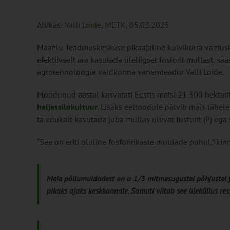
Allikas:
Valli Loide, METK
, 05.03.2025
Maaelu Teadmuskeskuse pikaajaline külvikorra väetusk
efektiivselt ära kasutada üleliigset fosforit mullast, 
agrotehnoloogia valdkonna vanemteadur Valli Loide.
Möödunud aastal kasvatati Eestis maisi 21 300 hektaril
haljassilokultuur
. Lisaks eeltoodule pälvib mais tähe
ta edukalt kasutada juba mullas olevat fosforit (P) ega v
“See on eriti oluline fosforirikaste muldade puhul,” kinn
Meie põllumuldadest on u 1/3 mitmesugustel põhjustel f
pikaks ajaks keskkonnale. Samuti viitab see üleküllus re