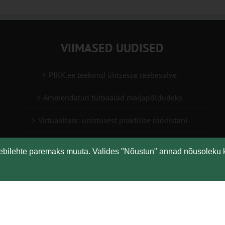
VIIMASED UUDISED
PIKK.ee teekond ühtsesse teabesalve
Ammendatud turbaalad marjapõldudeks
Virtuaaltara: unistusest praktilise tööriistani
Turuaiandus kui elustiil ja äri: Väike Mahetalu
eebilehte paremaks muuta. Valides "Nõustun" annad nõusoleku 
Vähemaga rohkem: kuidas digilahendused aitavad
põllumajanduses kasumlikkust kasvatada
Copyright
Maaelu Teadmuskeskus | All Rights Reserved