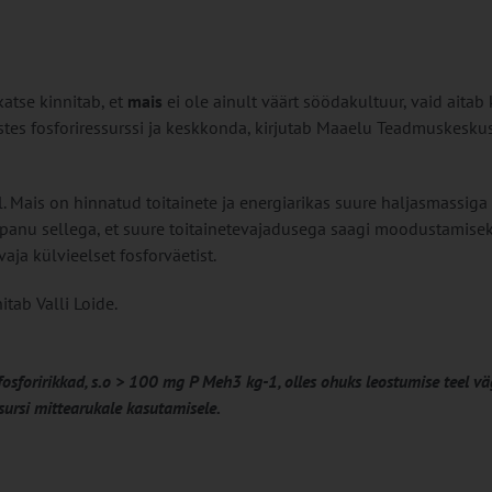
atse kinnitab, et
mais
ei ole ainult väärt söödakultuur, vaid aitab 
säästes fosforiressurssi ja keskkonda, kirjutab Maaelu Teadmuskesku
. Mais on hinnatud toitainete ja energiarikas suure haljasmassiga
lepanu sellega, et suure toitainetevajadusega saagi moodustamis
aja külvieelset fosforväetist.
itab Valli Loide.
osforirikkad, s.o > 100 mg P Meh3 kg-1, olles ohuks leostumise teel v
ssursi mittearukale kasutamisele.