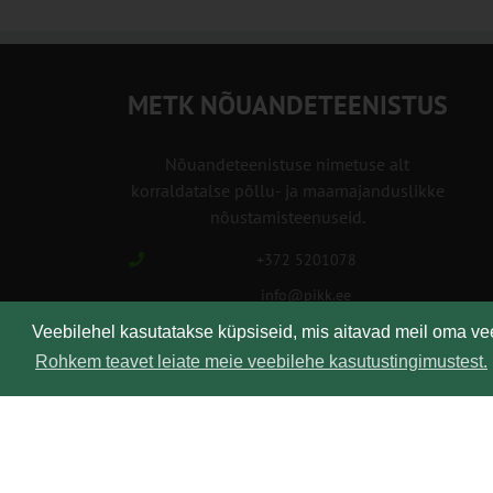
METK NÕUANDETEENISTUS
Nõuandeteenistuse nimetuse alt
korraldatalse põllu- ja maamajanduslikke
nõustamisteenuseid.
+372 5201078
info@pikk.ee
Veebilehel kasutatakse küpsiseid, mis aitavad meil oma v
Rohkem teavet leiate meie veebilehe kasutustingimustest.
Kirjuta meile!