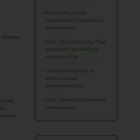
Käsiraamat „Erksad
võrgustikud“ innovatsiooni
eestvedajatele
, sõltudes
ESEE 2025 esitas pilgu “hea
põllumehe” kuvandile ja
nõustaja rollile
Isikukaitsevahendid ja
ohutusnõuded
taimekaitsetöödel
Mida näitavad toiduohutuse
itarvet
seirearuanded
or.
maalselt