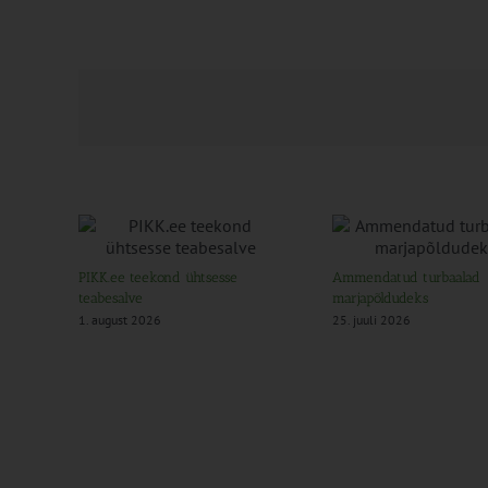
PIKK.ee teekond ühtsesse
Ammendatud turbaalad
teabesalve
marjapõldudeks
1. august 2026
25. juuli 2026