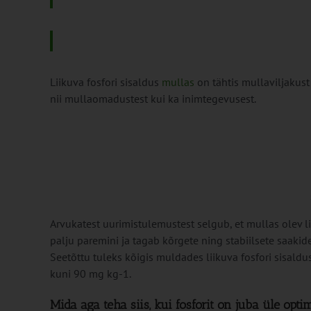
Liikuva fosfori sisaldus
mullas
on tähtis mullaviljakust
nii mullaomadustest kui ka inimtegevusest.
Arvukatest uurimistulemustest selgub, et mullas olev li
palju paremini ja tagab kõrgete ning stabiilsete saakid
Seetõttu tuleks kõigis muldades liikuva fosfori sisal
kuni 90 mg kg-1.
Mida aga teha siis, kui fosforit on juba üle opt