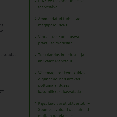
PIKK.ee teekond ühtsesse
teabesalve
Ammendatud turbaalad
ka
marjapõldudeks
se
Virtuaaltara: unistusest
praktilise tööriistani
eks suudab
Turuaiandus kui elustiil ja
äri: Väike Mahetalu
Vähemaga rohkem: kuidas
digilahendused aitavad
põllumajanduses
äga
kasumlikkust kasvatada
Kips, kiud või struktuurlubi –
Soomes avaldati uus juhend
mulla parandamisest