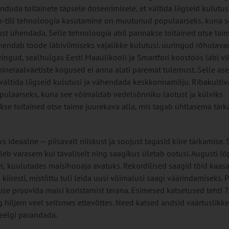
duda toitainete täpsele doseerimisele, et vältida liigseid kulutusi
p-till tehnoloogia kasutamine on muutunud populaarseks, kuna s
ust ühendada. Selle tehnoloogia abil pannakse toitained otse tai
hendab tööde läbiviimiseks vajalikke kulutusi. uuringud rõhutava
ringud, sealhulgas Eesti Maaülikooli ja Smartfori koostöös läbi vi
neraalväetiste kogused ei anna alati paremat tulemust. Selle as
 vältida liigseid kulutusi ja vähendada keskkonnamõju. Ribakultiv
pulaarseks, kuna see võimaldab vedelsõnniku laotust ja külviks
kse toitained otse taime juurekava alla, mis tagab ühtlasema tär
ks ideaalne — piisavalt niiskust ja soojust tagasid kiire tärkamise.
uleb varasem kui tavaliselt ning saagikus ületab ootusi. Augusti l
, kuulutades maisihooaja avatuks. Rekordilised saagid tõid kaasa
kiiresti, mistõttu tuli leida uusi võimalusi saagi väärindamiseks. P
e proovida maisi koristamist terana. Esimesed katsetused tehti 7.
 hiljem veel seitsmes ettevõttes. Need katsed andsid väärtuslikke
veelgi parandada.