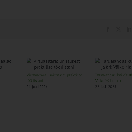
Virtuaaltara: unistusest praktilise
Turuaiandus kui elustii
tööriistani
Väike Mahetalu
24. juuli 2026
22. juuli 2026