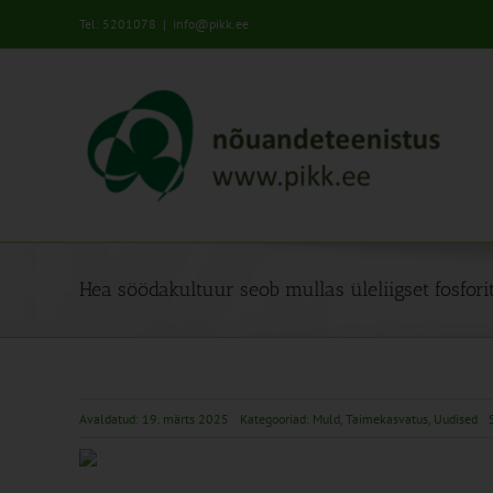
Skip
Tel: 5201078
|
info@pikk.ee
to
content
Hea söödakultuur seob mullas üleliigset fosfori
Avaldatud: 19. märts 2025
Kategooriad:
Muld
,
Taimekasvatus
,
Uudised