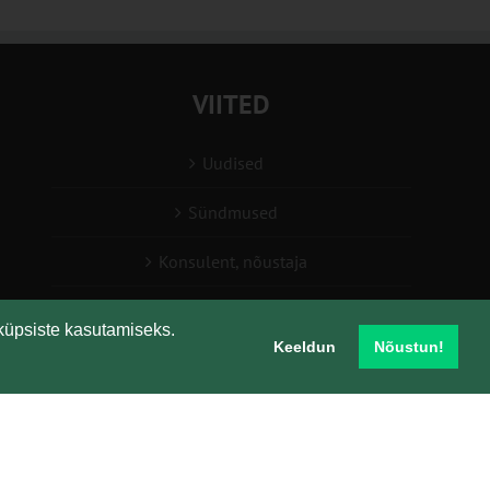
VIITED
Uudised
Sündmused
Konsulent, nõustaja
Teabesalv
küpsiste kasutamiseks.
Keeldun
Nõustun!
Liitu uudiskirjaga