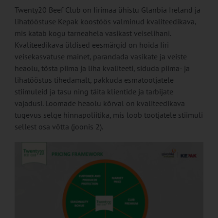
Twenty20 Beef Club on Iirimaa ühistu Glanbia Ireland ja
lihatööstuse Kepak koostöös valminud kvaliteedikava,
mis katab kogu tarneahela vasikast veiselihani.
Kvaliteedikava üldised eesmärgid on hoida Iiri
veisekasvatuse mainet, parandada vasikate ja veiste
heaolu, tõsta piima ja liha kvaliteeti, siduda piima- ja
lihatööstus tihedamalt, pakkuda esmatootjatele
stiimuleid ja tasu ning täita klientide ja tarbijate
vajadusi. Loomade heaolu kõrval on kvaliteedikava
tugevus selge hinnapoliitika, mis loob tootjatele stiimuli
sellest osa võtta (joonis 2).