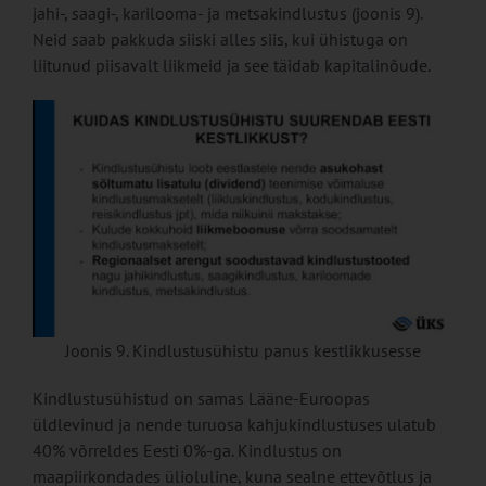
jahi-, saagi-, karilooma- ja metsakindlustus (joonis 9).
Neid saab pakkuda siiski alles siis, kui ühistuga on
liitunud piisavalt liikmeid ja see täidab kapitalinõude.
Joonis 9. Kindlustusühistu panus kestlikkusesse
Kindlustusühistud on samas Lääne-Euroopas
üldlevinud ja nende turuosa kahjukindlustuses ulatub
40% võrreldes Eesti 0%-ga. Kindlustus on
maapiirkondades ülioluline, kuna sealne ettevõtlus ja