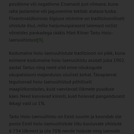
positiivne või negatiivne. Enamasti just viimane, kuna
raha jaotamine või jagunemine tekitab alatasa tuska.
Finantsvaldkonnas õigluse otsimine on traditsiooniliselt
ühistute õlul, mille harjumuspärasest laiemast rollist
võrreldes pankadega rääkis Märt Riiner Tartu Hoiu-
laenuühistust
[9]
.
Kodumaine hoiu-laenuühistute traditsioon on pikk, kuna
esimene kodumaine hoiu-laenuühistu asutati juba 1902.
aastal Tartus ning need olid enne nõukogude
okupatsiooni majanduses olulisel kohal. Tänapäeval
tegutsevad hoiu-laenuühistud põhiliselt
maapiirkondades, kuid vaevlevad liikmete puuduse
käes. Need kasvavad kiiresti, kuid hoiavad pangandusest
ikkagi vaid
ca
1%.
Tartu Hoiu-laenuühistu on Eesti suurim ja koondab üle
poole Eesti hoiu-laenuühistute liitu kuuluvate ühistute
6 734 liikmest ja üle 70% nende hoiuste ning laenude