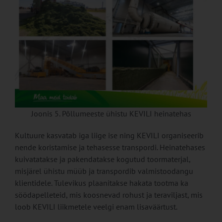
Joonis 5. Põllumeeste ühistu KEVILI heinatehas
Kultuure kasvatab iga liige ise ning KEVILI organiseerib
nende koristamise ja tehasesse transpordi. Heinatehases
kuivatatakse ja pakendatakse kogutud toormaterjal,
misjärel ühistu müüb ja transpordib valmistoodangu
klientidele. Tulevikus plaanitakse hakata tootma ka
söödapelleteid, mis koosnevad rohust ja teraviljast, mis
loob KEVILI liikmetele veelgi enam lisaväärtust.