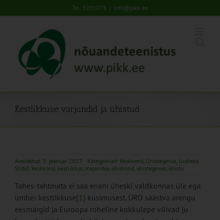
Skip
Tel: 5201078
|
info@pikk.ee
to
content
Kestlikkuse varjundid ja ühistud
Avaldatud: 5. jaanuar 2022
Kategooriad:
Keskkond
,
Ühistegevus
,
Uudised
Sildid:
Keskkond
,
kestlikkus
,
majandus
,
ühiskond
,
ühistegevus
,
ühistu
Tahes-tahtmata ei saa enam üheski valdkonnas üle ega
ümber kestlikkuse
[1]
küsimusest. ÜRO säästva arengu
eesmärgid ja Euroopa roheline kokkulepe võivad ju