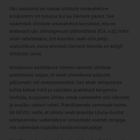
Üks valukohti on samas ühistute omavaheline
konkurents nii turuosa kui ka liikmete pärast. See
raskendab ühistute omavahelist koostööd, mis on
teatavasti üks ühistegevuse põhimõtteid (ICA, n.d.). Infot
siiski vahetatakse, ent koostöö saab olla palju
ulatuslikum, kuna eesmärk liikmeid teenida on kõigil
ühistutel sama.
Keskkonna kestlikkuse võtmes seisneb ühistute
potentsiaal seigas, et need ühendavad paljusid
põllumehi või metsaomanikke. See aitab rohepöörde
kohta käivat infot ja vajalikke praktikaid kergemini
levitada, kusjuures ühistu võtab vahemehe rolli liikmete
ja avaliku sektori vahel. Praktilisemate sammude kohta
tõi KEVILI näite, et ühistu veab teravilja Lõuna-Eestist
põhjaranniku sadamatesse veoautode asemel rongiga,
mis vähendab logistika keskkonnajalajälge.