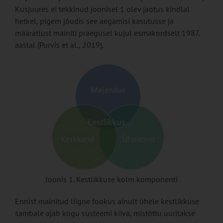
Kusjuures ei tekkinud joonisel 1 olev jaotus kindlal
hetkel, pigem jõudis see aegamisi kasutusse ja
määratlust mainiti praegusel kujul esmakordselt 1987.
aastal (Purvis et al., 2019).
Joonis 1. Kestlikkuse kolm komponenti
Ennist mainitud liigne fookus ainult ühele kestlikkuse
sambale ajab kogu süsteemi kiiva, mistõttu uuritakse