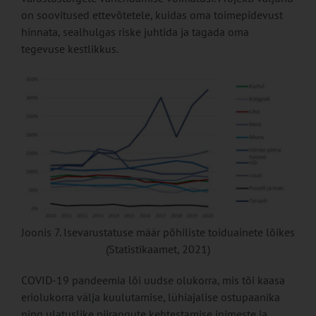
on soovitused ettevõtetele, kuidas oma toimepidevust
hinnata, sealhulgas riske juhtida ja tagada oma
tegevuse kestlikkus.
Joonis 7. Isevarustatuse määr põhiliste toiduainete lõikes
(Statistikaamet, 2021)
COVID-19 pandeemia lõi uudse olukorra, mis tõi kaasa
eriolukorra välja kuulutamise, lühiajalise ostupaanika
ning ulatuslike piirangute kehtestamise inimeste ja