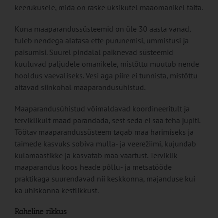
keerukusele, mida on raske üksikutel maaomanikel täita.
Kuna maaparandussüsteemid on üle 30 aasta vanad,
tuleb nendega alatasa ette purunemisi, ummistusi ja
paisumisi. Suurel pindalal paiknevad süsteemid
kuuluvad paljudele omanikele, mistõttu muutub nende
hooldus vaevaliseks. Vesi aga piire ei tunnista, mistõttu
aitavad siinkohal maaparandusühistud.
Maaparandusühistud võimaldavad koordineeritult ja
terviklikult maad parandada, sest seda ei saa teha jupiti.
Töötav maaparandussüsteem tagab maa harimiseks ja
taimede kasvuks sobiva mulla- ja veerežiimi, kujundab
külamaastikke ja kasvatab maa väärtust. Terviklik
maaparandus koos heade põllu- ja metsatööde
praktikaga suurendavad nii keskkonna, majanduse kui
ka ühiskonna kestlikkust.
Roheline rikkus