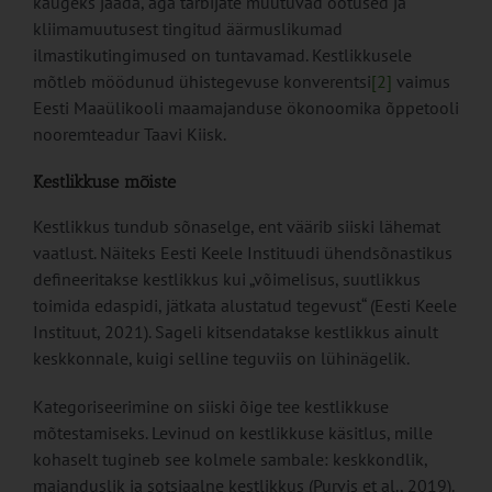
kaugeks jääda, aga tarbijate muutuvad ootused ja
kliimamuutusest tingitud äärmuslikumad
ilmastikutingimused on tuntavamad. Kestlikkusele
mõtleb möödunud ühistegevuse konverentsi
[2]
vaimus
Eesti Maaülikooli maamajanduse ökonoomika õppetooli
nooremteadur Taavi Kiisk.
Kestlikkuse mõiste
Kestlikkus tundub sõnaselge, ent väärib siiski lähemat
vaatlust. Näiteks Eesti Keele Instituudi ühendsõnastikus
defineeritakse kestlikkus kui „võimelisus, suutlikkus
toimida edaspidi, jätkata alustatud tegevust“ (Eesti Keele
Instituut, 2021). Sageli kitsendatakse kestlikkus ainult
keskkonnale, kuigi selline teguviis on lühinägelik.
Kategoriseerimine on siiski õige tee kestlikkuse
mõtestamiseks. Levinud on kestlikkuse käsitlus, mille
kohaselt tugineb see kolmele sambale: keskkondlik,
majanduslik ja sotsiaalne kestlikkus (Purvis et al., 2019).