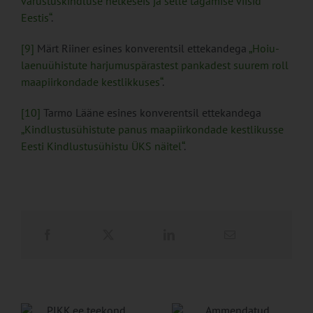
varustuskindluse hetkeseis ja selle tagamise viisid
Eestis“
.
[9]
Märt Riiner esines konverentsil ettekandega
„Hoiu-
laenuühistute harjumuspärastest pankadest suurem roll
maapiirkondade kestlikkuses“
.
[10]
Tarmo Lääne esines konverentsil ettekandega
„Kindlustusühistute panus maapiirkondade kestlikusse
Eesti Kindlustusühistu ÜKS näitel“
.