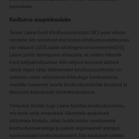
panustada.
Kindlustus maapiirkondades
Tarmo Lääne Eesti Kindlustusühistust ÜKS pole võõras
nendele, kes tunnevad end kodus kindlustusvaldkonnas
või väisasid 2020. aasta ühistegevuse konverentsi
[10]
.
Lääne juhtis tähelepanu tõsiasjale, et umbes viiendik
Eesti kahjukindlustuse 400 miljoni eurosest käibest
läheb riigist välja. Väiksematel kindlustusseltsidel on
seevastu raske välismaiste hiidudega konkureerida,
mistõttu suureneb suurte kindlustusseltside turujõud ja
teenused koonduvad tõmbekeskustesse.
Siinkohal tõotab tuge Lääne tüüritav kindlustusühistu,
mis toob selle omanikele-liikmetele asukohast
sõltumata lisatulu, aitab hoida kokku soodsamate
kindlustusmaksetega ja pakub regionaalset arengut
soodustavaid kindlustustooteid. Siia kuuluvad näiteks