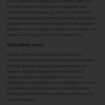
siinses kirjutises ühistegevuse konverentsi näite varal
kõiki kolme sammast. Ei keskkond, majandus ega
ühiskond ole eraldiseisev, iga nimetatus kestlikkuse
sammas puudutab teisi. Seetõttu kujuneski 2021. aasta
ühistegevuse konverentsi teemade valik nõnda laiaks –
kestlikkus ei ole bürokraatlik loosung, see toob kasu nii
keskkonnale, majandusele kui ka keskkonnale.
Kvaliteedikava eelised
Kestlike põhimõtete rakendamine nõuab palju
selgitustööd, olgu neid toetavad argumendid kuitahes
tugevad. Väärtuse annab pooltargumentidele vaid
veenvus, mistõttu peavad need olema selged ja
arusaadavad. Hea näide selle kohta on mulluse
ühistegevuse konverentsi esimene ettekanne, kus rääkis
Iiri piimaühistu Glanbia Ireland esindaja Ross Brady
ühistu kogemustest liha kvaliteedikava koostamise ja
rakendamisega
[3]
.