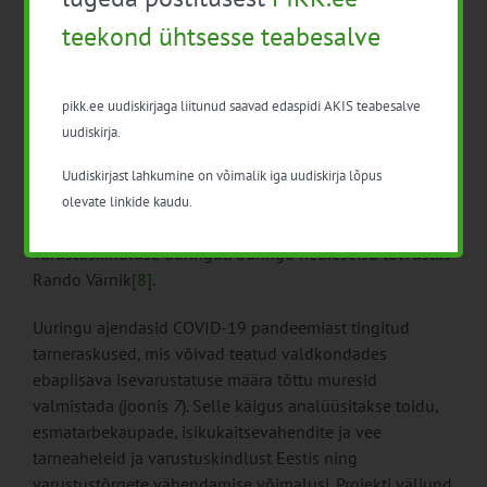
kuna need on Euroopas ja maailmas üpris haruldased,
teekond ühtsesse teabesalve
mistõttu on Eesti võrdlemisi unikaalses olukorras.
Toidu varustuskindlus
pikk.ee uudiskirjaga liitunud saavad edaspidi AKIS teabesalve
Varustuskindlus on olude sunnil üks viimase paari aasta
uudiskirja.
võtmesõnu, mistõttu pööratakse varem suhteliselt
väheuuritud valdkonnale väärilist tähelepanu. Sellele
Uudiskirjast lahkumine on võimalik iga uudiskirja lõpus
aitab kaasa ka Eesti Maaülikool, mis viib läbi toidu,
olevate linkide kaudu.
esmatarbekaupade, isikukaitsevahendite ja vee
varustuskindluse uuringut. Uuringu hetkeseisu tutvustas
Rando Värnik
[8]
.
Uuringu ajendasid COVID-19 pandeemiast tingitud
tarneraskused, mis võivad teatud valdkondades
ebapiisava isevarustatuse määra tõttu muresid
valmistada (joonis
7
). Selle käigus analüüsitakse toidu,
esmatarbekaupade, isikukaitsevahendite ja vee
tarneaheleid ja varustuskindlust Eestis ning
varustustõrgete vähendamise võimalusi. Projekti väljund