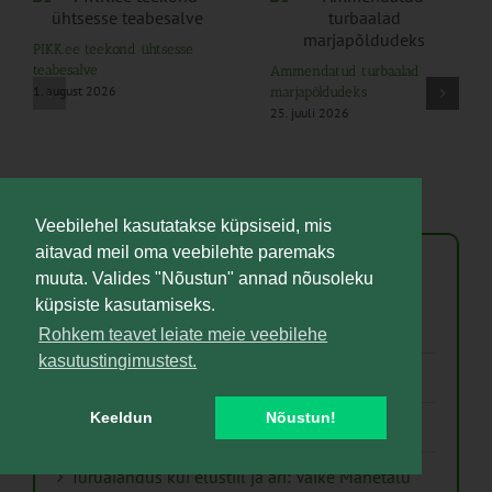
PIKK.ee teekond ühtsesse
teabesalve
Ammendatud turbaalad
1. august 2026
marjapõldudeks
25. juuli 2026
Veebilehel kasutatakse küpsiseid, mis
aitavad meil oma veebilehte paremaks
muuta. Valides "Nõustun" annad nõusoleku
Viimased uudised
küpsiste kasutamiseks.
PIKK.ee teekond ühtsesse teabesalve
Rohkem teavet leiate meie veebilehe
kasutustingimustest.
Ammendatud turbaalad marjapõldudeks
Keeldun
Nõustun!
Virtuaaltara: unistusest praktilise tööriistani
Turuaiandus kui elustiil ja äri: Väike Mahetalu