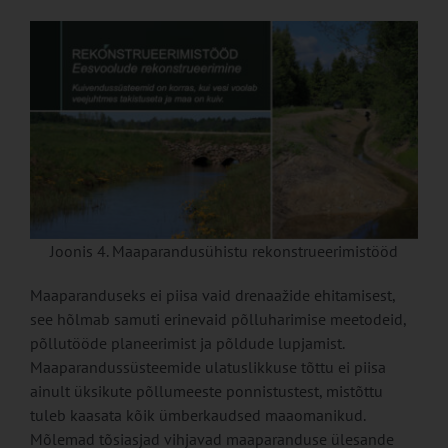
Joonis 4. Maaparandusühistu rekonstrueerimistööd
Maaparanduseks ei piisa vaid drenaažide ehitamisest,
see hõlmab samuti erinevaid põlluharimise meetodeid,
põllutööde planeerimist ja põldude lupjamist.
Maaparandussüsteemide ulatuslikkuse tõttu ei piisa
ainult üksikute põllumeeste ponnistustest, mistõttu
tuleb kaasata kõik ümberkaudsed maaomanikud.
Mõlemad tõsiasjad vihjavad maaparanduse ülesande