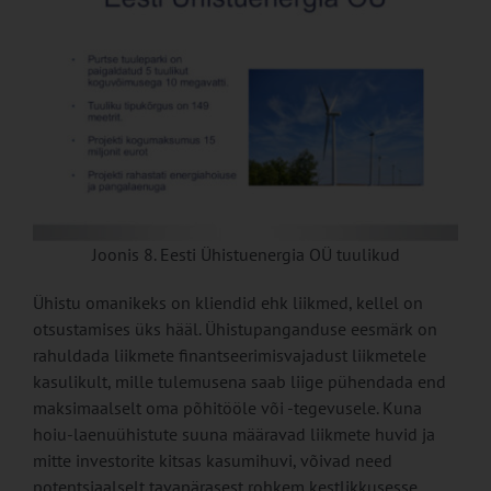
Joonis 8. Eesti Ühistuenergia OÜ tuulikud
Ühistu omanikeks on kliendid ehk liikmed, kellel on
otsustamises üks hääl. Ühistupanganduse eesmärk on
rahuldada liikmete finantseerimisvajadust liikmetele
kasulikult, mille tulemusena saab liige pühendada end
maksimaalselt oma põhitööle või -tegevusele. Kuna
hoiu-laenuühistute suuna määravad liikmete huvid ja
mitte investorite kitsas kasumihuvi, võivad need
potentsiaalselt tavapärasest rohkem kestlikkusesse