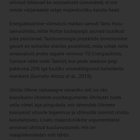
ühistud täidavad ka sotsiaalseid ülesandeid, ei ole
nende väljavaated selge majandusliku kasuta head.
Energiatootmise võimalusi märkas samuti Tartu Hoiu-
laenuühistu, mille Purtse tuulepargis asuvad tuulikud
juba pöörlevad. Taastuvenergia projektide õnnestumise
garant on kohalike elanike poolehoid, mida üritab neile
omaosalust andes tagada verinoor TÜ Energiaühistu.
Sarnase näite leiab Taanist, kus peab seaduse järgi
pakkuma 20% iga tuuliku omandiõigusest kohalikele
elanikele (Gorroño-Albizu et al., 2019).
Ühistu liikme samaaegne omaniku roll on üks
klassikalisi ühistute pooltargumente. Ühistutel tuleb
selle nimel aga pingutada, mis tähendab liikmete
kaasamist otsuste tegemisse ja stiimulite loomist ühistu
kasutamiseks. Lisaks majanduslikele argumentidele
annavad ühistud kuuluvustunde, mis on
maapiirkondades eriti tähtis.