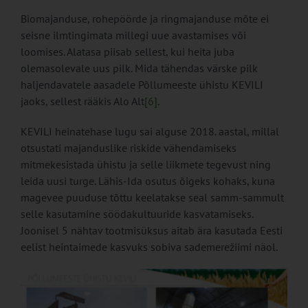
Biomajanduse, rohepöörde ja ringmajanduse mõte ei
seisne ilmtingimata millegi uue avastamises või
loomises. Alatasa piisab sellest, kui heita juba
olemasolevale uus pilk. Mida tähendas värske pilk
haljendavatele aasadele Põllumeeste ühistu KEVILI
jaoks, sellest rääkis Alo Alt
[6]
.
KEVILI heinatehase lugu sai alguse 2018. aastal, millal
otsustati majanduslike riskide vähendamiseks
mitmekesistada ühistu ja selle liikmete tegevust ning
leida uusi turge. Lähis-Ida osutus õigeks kohaks, kuna
magevee puuduse tõttu keelatakse seal samm-sammult
selle kasutamine söödakultuuride kasvatamiseks.
Joonisel 5 nähtav tootmisüksus aitab ära kasutada Eesti
eelist heintaimede kasvuks sobiva sademerežiimi näol.