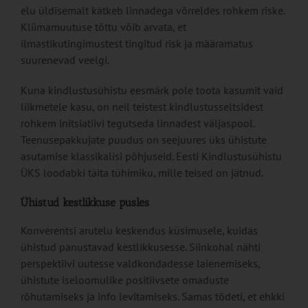
elu üldisemalt kätkeb linnadega võrreldes rohkem riske.
Kliimamuutuse tõttu võib arvata, et
ilmastikutingimustest tingitud risk ja määramatus
suurenevad veelgi.
Kuna kindlustusühistu eesmärk pole toota kasumit vaid
liikmetele kasu, on neil teistest kindlustusseltsidest
rohkem initsiatiivi tegutseda linnadest väljaspool.
Teenusepakkujate puudus on seejuures üks ühistute
asutamise klassikalisi põhjuseid. Eesti Kindlustusühistu
ÜKS loodabki täita tühimiku, mille teised on jätnud.
Ühistud kestlikkuse pusles
Konverentsi arutelu keskendus küsimusele, kuidas
ühistud panustavad kestlikkusesse. Siinkohal nähti
perspektiivi uutesse valdkondadesse laienemiseks,
ühistute iseloomulike positiivsete omaduste
rõhutamiseks ja info levitamiseks. Samas tõdeti, et ehkki