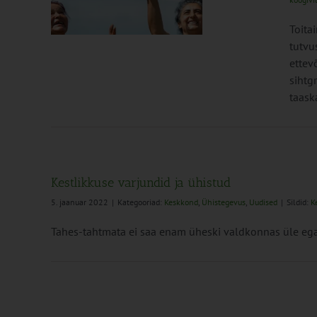
Uudised
Toita
tutvu
ettev
sihtg
taask
Kestlikkuse varjundid ja ühistud
5. jaanuar 2022
|
Kategooriad:
Keskkond
,
Ühistegevus
,
Uudised
|
Sildid:
K
Tahes-tahtmata ei saa enam üheski valdkonnas üle ega 