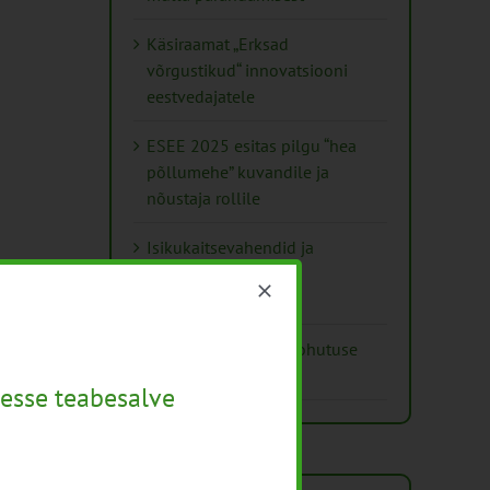
Käsiraamat „Erksad
võrgustikud“ innovatsiooni
eestvedajatele
ESEE 2025 esitas pilgu “hea
põllumehe” kuvandile ja
nõustaja rollile
Isikukaitsevahendid ja
ohutusnõuded
taimekaitsetöödel
Mida näitavad toiduohutuse
seirearuanded
esse teabesalve