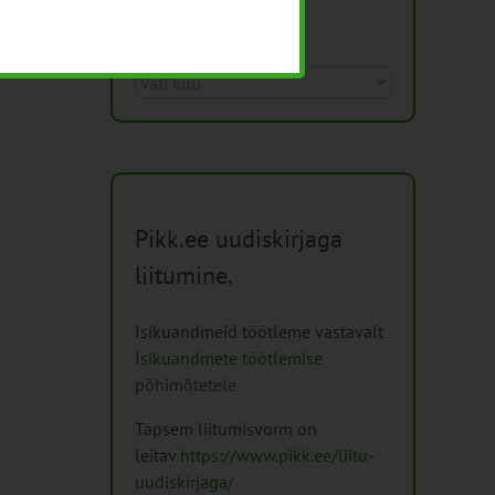
Arhiiv
Arhiiv
Pikk.ee uudiskirjaga
liitumine.
Isikuandmeid töötleme vastavalt
Isikuandmete töötlemise
põhimõtetele
Täpsem liitumisvorm on
leitav
https://www.pikk.ee/liitu-
uudiskirjaga/