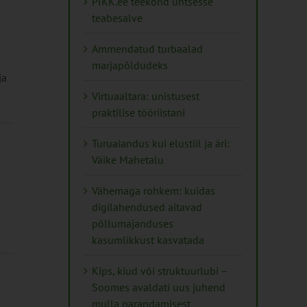
PIKK.ee teekond ühtsesse
teabesalve
Ammendatud turbaalad
marjapõldudeks
ja
Virtuaaltara: unistusest
praktilise tööriistani
Turuaiandus kui elustiil ja äri:
Väike Mahetalu
Vähemaga rohkem: kuidas
digilahendused aitavad
põllumajanduses
kasumlikkust kasvatada
Kips, kiud või struktuurlubi –
Soomes avaldati uus juhend
mulla parandamisest