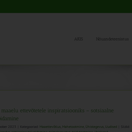
AKIS
Nõuandeteenistus
 maaelu ettevõtetele inspiratsiooniks – sotsiaalne
pidamine
oober 2023
|
Kategooriad:
Maaettevõtlus
,
Mahetootmine
,
Ühistegevus
,
Uudised
|
Sildid:
ljandus
,
sotsiaalne talupidamine
,
taimekasvatus
,
toidutootmine
,
ühiskond