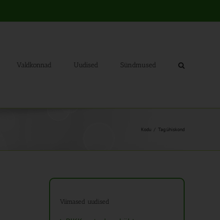
Valdkonnad
Uudised
Sündmused
Kodu
Tag:
ühiskond
Viimased uudised