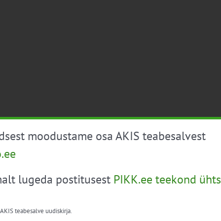
üdsest moodustame osa AKIS teabesalvest
o.ee
alt lugeda postitusest
PIKK.ee teekond ühts
 AKIS teabesalve uudiskirja.