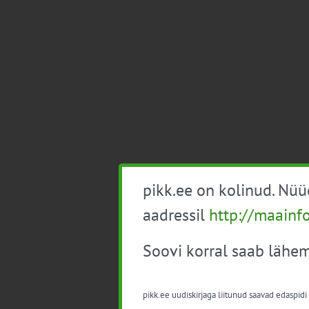
pikk.ee on kolinud. Nü
aadressil
http://maainf
Soovi korral saab lähem
pikk.ee uudiskirjaga liitunud saavad edaspidi