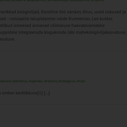
inerikkad köögiviljad, füüsiline töö värskes õhus, uued oskused ja
sed –sotsiaalse talupidamise näide Rumeenias. Loe kuidas
õtlikud inimesed annavad võimaluse haavatavamatele
ruppidele integreeruda kogukonda läbi maheköögiviljakasvatuse 
asutuse.
eskkond
,
kestlikkus
,
majandus
,
ühiskond
,
ühistegevus
,
ühistu
ümber kestlikkuse[1] [...]