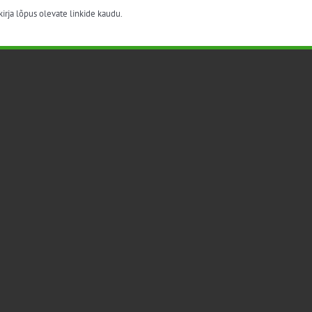
irja lõpus olevate linkide kaudu.