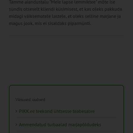
Tamme aiandustalu "Meie lapse lemmiktee" mõte ise
sündis otseselt kliendi küsimisest, et kas oleks pakkuda
midagi väiksematele lastele, et oleks selline marjane ja
magus jook, mis ei sisaldaks piparmünti.
Viimased uudised
PIKK.ee teekond ühtsesse teabesalve
Ammendatud turbaalad marjapõldudeks