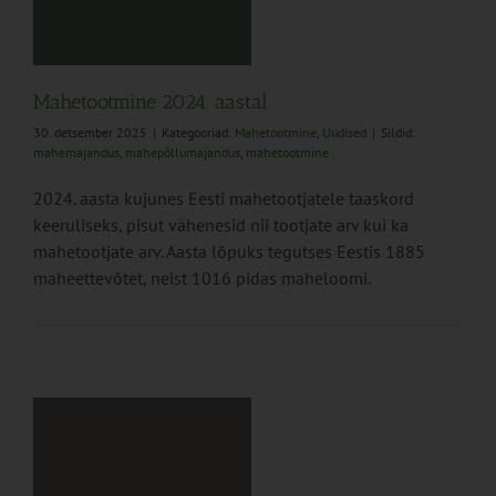
al
Mahetootmine 2024. aastal
30. detsember 2025
|
Kategooriad:
Mahetootmine
,
Uudised
|
Sildid:
mahemajandus
,
mahepõllumajandus
,
mahetootmine
2024. aasta kujunes Eesti mahetootjatele taaskord
keeruliseks, pisut vähenesid nii tootjate arv kui ka
mahetootjate arv. Aasta lõpuks tegutses Eestis 1885
maheettevõtet, neist 1016 pidas maheloomi.