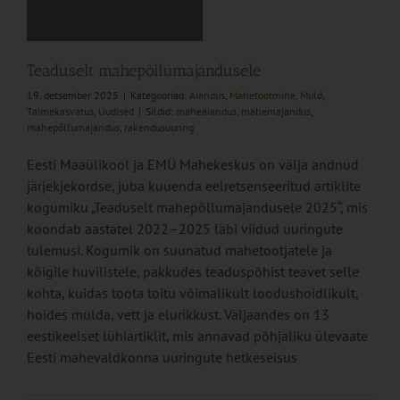
d
Teaduselt mahepõllumajandusele
19. detsember 2025
|
Kategooriad:
Aiandus
,
Mahetootmine
,
Muld
,
Taimekasvatus
,
Uudised
|
Sildid:
maheaiandus
,
mahemajandus
,
mahepõllumajandus
,
rakendusuuring
Eesti Maaülikool ja EMÜ Mahekeskus on välja andnud
järjekjekordse, juba kuuenda eelretsenseeritud artiklite
kogumiku „Teaduselt mahepõllumajandusele 2025“, mis
koondab aastatel 2022–2025 läbi viidud uuringute
tulemusi. Kogumik on suunatud mahetootjatele ja
kõigile huvilistele, pakkudes teaduspõhist teavet selle
kohta, kuidas toota toitu võimalikult loodushoidlikult,
hoides mulda, vett ja elurikkust. Väljaandes on 13
eestikeelset lühiartiklit, mis annavad põhjaliku ülevaate
Eesti mahevaldkonna uuringute hetkeseisus