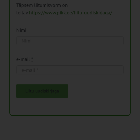
Täpsem liitumisvorm on
leitav
https://www.pikk.ee/liitu-uudiskirjaga/
Nimi
e-mail
*
Liitu uudiskirjaga