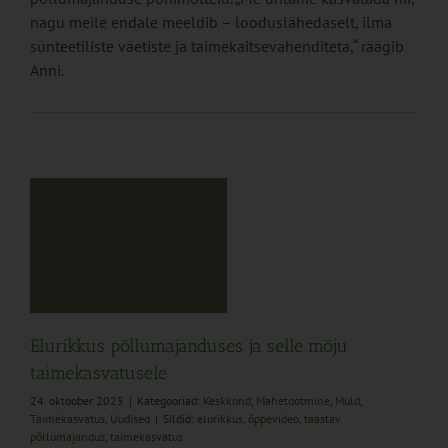
nagu meile endale meeldib – looduslähedaselt, ilma
sünteetiliste väetiste ja taimekaitsevahenditeta,“ räägib
Anni.
s
ed
Elurikkus põllumajanduses ja selle mõju
taimekasvatusele
24. oktoober 2025
|
Kategooriad:
Keskkond
,
Mahetootmine
,
Muld
,
Taimekasvatus
,
Uudised
|
Sildid:
elurikkus
,
õppevideo
,
taastav
põllumajandus
,
taimekasvatus