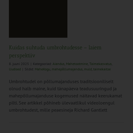
Kuidas suhtuda umbrohtudesse – laiem
perspektiiv
8. juuni 2025
|
Kategooriad:
Aiandus
,
Mahetootmine
,
Taimekasvatus
,
Uudised
|
Sildid:
MaheKogu
,
mahepõllumajandus
,
muld
,
taimekaitse
Umbrohtudel on põllumajanduses traditsiooniliselt
olnud halb maine, kuid tänapäeva teadusuuringud ja
mahepõllumajanduse kogemused näitavad keerukamat
pilti. See artikkel põhineb ülevaatlikul videoloengul
umbrohtudest, mille peaesineja Richard Gantlett