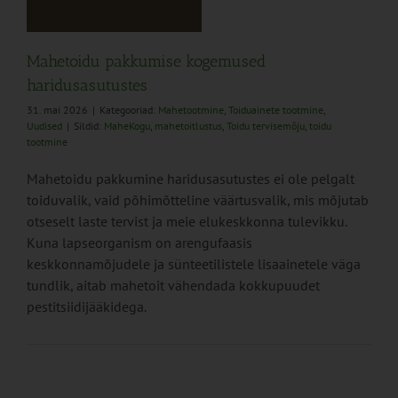
Mahetoidu pakkumise kogemused
haridusasutustes
31. mai 2026
|
Kategooriad:
Mahetootmine
,
Toiduainete tootmine
,
Uudised
|
Sildid:
MaheKogu
,
mahetoitlustus
,
Toidu tervisemõju
,
toidu
tootmine
Mahetoidu pakkumine haridusasutustes ei ole pelgalt
toiduvalik, vaid põhimõtteline väärtusvalik, mis mõjutab
otseselt laste tervist ja meie elukeskkonna tulevikku.
Kuna lapseorganism on arengufaasis
keskkonnamõjudele ja sünteetilistele lisaainetele väga
tundlik, aitab mahetoit vähendada kokkupuudet
pestitsiidijääkidega.