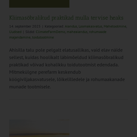
Kliimasõbralikud praktikad mulla tervise heaks
14. september 2025
|
Kategooriad:
Aiandus
,
Loomakasvatus
,
Mahetootmine
,
Uudised
|
Sildid:
ClimateFarmDemo
,
maheaiandus
,
rohumaade
majandamine
,
toidutootmine
Ahisilla talu pole pelgalt elatusallikas, vaid elav näide
sellest, kuidas hoolikalt läbimõeldud kliimasõbralikud
praktikad võivad kohalikku toidutootmist edendada.
Mitmekülgne perefarm keskendub
köögiviljakasvatusele, lõikelilledele ja rohumaakanade
munade tootmisele.