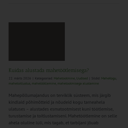
Kuidas alustada mahetöötlemisega?
22. märts 2026
|
Kategooriad:
Mahetootmine
,
Uudised
|
Sildid:
MaheKogu
,
mahetoitlustus
,
mahetöötlemine
,
mahetootmisega alustamine
Mahepõllumajandus on terviklik süsteem, mis järgib
kindlaid põhimõtteid ja nõudeid kogu tarneahela
ulatuses – alustades esmatootmisest kuni töötlemise,
turustamise ja toitlustamiseni. Mahetöötlemine on selle
ahela oluline lüli, mis tagab, et tarbijani jõuab