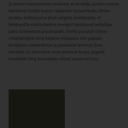
ja teised väärtusahela osalised, et arutada, kuidas muuta
lambavill Eestis kulust reaalseks tuluallikaks. Ühise
arutelu tulemusena jõuti selgele järeldusele, et
lambavilla väärindamise arengut takistavad eelkõige
kaks süsteemset puudujääki: Eestis puudub ühtne
villastandard ning keskne villajaam, mis pakuks
tootjatele sorteerimise ja pesemise teenust. Ilma
nendeta on keeruline luua toimivat turgu, tagada
kvaliteeti ning kasvatada villast saadavat tulu.
u