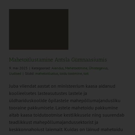
a
Mahetoitlustamine Antsla Gümnaasiumis
9. mai 2025
|
Kategooriad:
Aiandus
,
Mahetootmine
,
Ühistegevus
,
Uudised
|
Sildid:
mahetoitlustus
,
toidu tootmine
,
toit
Juba viiendat aastat on ministeerium kaasa aidanud
koolieelsetes lasteasutustes lastele ja
üldhariduskoolide õpilastele mahepõllumajandusliku
tooraine pakkumisele. Lastele mahetoidu pakkumine
aitab kaasa toidutootmise kestlikkusele ning suurendab
teadlikkust mahepõllumajandussektorist ja
keskkonnahoiust laiemalt. Kuidas on läinud mahetoidu