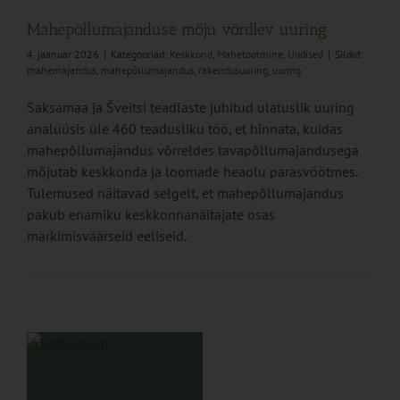
Mahepõllumajanduse mõju võrdlev uuring
4. jaanuar 2026
|
Kategooriad:
Keskkond
,
Mahetootmine
,
Uudised
|
Sildid:
mahemajandus
,
mahepõllumajandus
,
rakendusuuring
,
uuring
Saksamaa ja Šveitsi teadlaste juhitud ulatuslik uuring
analüüsis üle 460 teadusliku töö, et hinnata, kuidas
mahepõllumajandus võrreldes tavapõllumajandusega
mõjutab keskkonda ja loomade heaolu parasvöötmes.
Tulemused näitavad selgelt, et mahepõllumajandus
pakub enamiku keskkonnanäitajate osas
märkimisväärseid eeliseid.