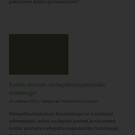
pakkumine Antsla gümnaasiumis?
Kuidas alustada mahepõllumajandusliku
tootmisega?
20. veebruar 2025
|
Kategooriad:
Mahetootmine
,
Uudised
Mahepõllumajanduse Koostöökogu on koostanud
infomaterjali, milles on täpsed juhised ja nõuanded,
kuidas alustada mahepõllumajandusliku tootmisega.