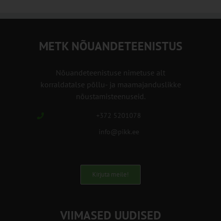
METK NÕUANDETEENISTUS
Nõuandeteenistuse nimetuse alt
korraldatalse põllu- ja maamajanduslikke
nõustamisteenuseid.
+372 5201078
info@pikk.ee
Kirjuta meile!
VIIMASED UUDISED