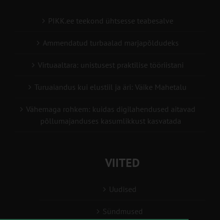
PIKK.ee teekond ühtsesse teabesalve
Ammendatud turbaalad marjapõldudeks
Virtuaaltara: unistusest praktilise tööriistani
Turuaiandus kui elustiil ja äri: Väike Mahetalu
Vähemaga rohkem: kuidas digilahendused aitavad
põllumajanduses kasumlikkust kasvatada
VIITED
Uudised
Sündmused