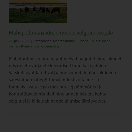
Mahepõllumajanduse nõuete selgitus tootjale
27. juuli 2025
|
Kategooriad:
Mahetootmine
,
Uudised
|
Sildid:
mahe
,
mahepõllumajandus
,
õppematerjal
Mahetootmise nõuded põhinevad paljudel õigusaktidel,
mis on ettevõtjatele keerulised lugeda ja jälgida.
Värskelt avaldatud väljaanne koondab õigusaktidega
sätestatud mahepõllumajandusliku taime- ja
loomakasvatuse (sh mesinduse) põhimõtted ja
kontrollitavad nõuded ning annab nõuete kohta
selgitusi ja kirjeldab nende täitmise järelevalvet.