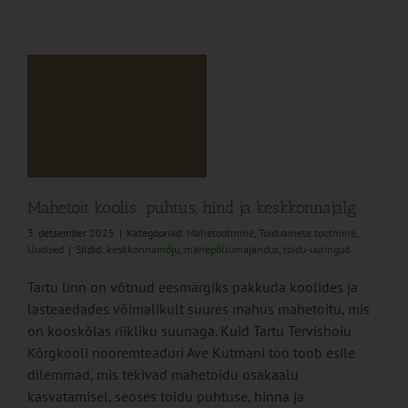
Mahetoit koolis: puhtus, hind ja keskkonnajälg
3. detsember 2025
|
Kategooriad:
Mahetootmine
,
Toiduainete tootmine
,
Uudised
|
Sildid:
keskkonnamõju
,
mahepõllumajandus
,
toidu-uuringud
Tartu linn on võtnud eesmärgiks pakkuda koolides ja
lasteaedades võimalikult suures mahus mahetoitu, mis
on kooskõlas riikliku suunaga. Kuid Tartu Tervishoiu
Kõrgkooli nooremteaduri Ave Kutmani töö toob esile
dilemmad, mis tekivad mahetoidu osakaalu
kasvatamisel, seoses toidu puhtuse, hinna ja