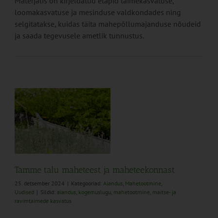
Materjalis on kirjeldatud etapid taimekasvatuse,
loomakasvatuse ja mesinduse valdkondades ning
selgitatakse, kuidas täita mahepõllumajanduse nõudeid
ja saada tegevusele ametlik tunnustus.
a
Tamme talu maheteest ja maheteekonnast
25. detsember 2024
|
Kategooriad:
Aiandus
,
Mahetootmine
,
Uudised
|
Sildid:
aiandus
,
kogemuslugu
,
mahetootmine
,
maitse- ja
ravimtaimede kasvatus