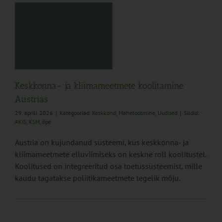
Keskkonna- ja kliimameetmete koolitamine
Austrias
29. aprill 2026
|
Kategooriad:
Keskkond
,
Mahetootmine
,
Uudised
|
Sildid:
AKIS
,
KSM
,
õpe
Austria on kujundanud süsteemi, kus keskkonna- ja
kliimameetmete elluviimiseks on keskne roll koolitustel.
Koolitused on integreeritud osa toetussüsteemist, mille
kaudu tagatakse poliitikameetmete tegelik mõju.