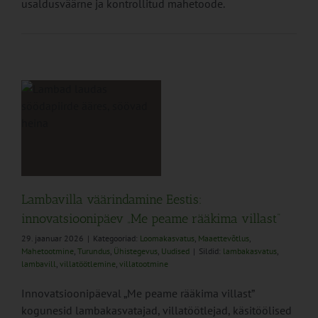
usaldusväärne ja kontrollitud mahetoode.
e
v
t“
us
Lambavilla väärindamine Eestis:
innovatsioonipäev „Me peame rääkima villast“
29. jaanuar 2026
|
Kategooriad:
Loomakasvatus
,
Maaettevõtlus
,
Mahetootmine
,
Turundus
,
Ühistegevus
,
Uudised
|
Sildid:
lambakasvatus
,
lambavill
,
villatöötlemine
,
villatootmine
Innovatsioonipäeval „Me peame rääkima villast”
kogunesid lambakasvatajad, villatöötlejad, käsitöölised