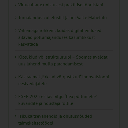
Virtuaaltara: unistusest praktilise tööriistani
Turuaiandus kui elustiil ja äri: Väike Mahetalu
Vähemaga rohkem: kuidas digilahendused
aitavad põllumajanduses kasumlikkust
kasvatada
Kips, kiud või struktuurlubi – Soomes avaldati
uus juhend mulla parandamisest
Käsiraamat „Erksad võrgustikud“ innovatsiooni
eestvedajatele
ESEE 2025 esitas pilgu “hea põllumehe”
kuvandile ja nõustaja rollile
Isikukaitsevahendid ja ohutusnõuded
taimekaitsetöödel