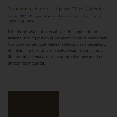
Turuaiandus kui elustiil ja äri: Väike Mahetalu
22. juuli 2026
|
Kategooriad:
Aiandus
,
Mahetootmine
,
Uudised
|
Sildid:
kogemuslugu
,
video
Paljud unistavad elust maal, kus töö ja pereelu on
tasakaalus ning toit on puhas ja maitserikas. Läänemaal
Oonga külas tegutsev Väike Mahetalu on näide sellest,
et unistus on teostatav ka Eestis, kasutades maailmas
üha populaarsemaks muutuvat turuaianduse (market
gardening) meetodit.