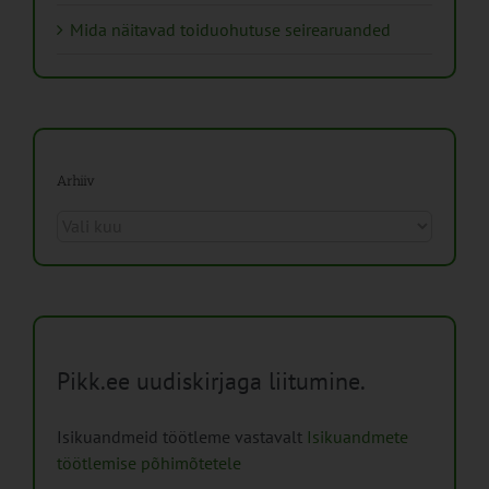
Mida näitavad toiduohutuse seirearuanded
Arhiiv
Arhiiv
Pikk.ee uudiskirjaga liitumine.
Isikuandmeid töötleme vastavalt
Isikuandmete
töötlemise põhimõtetele