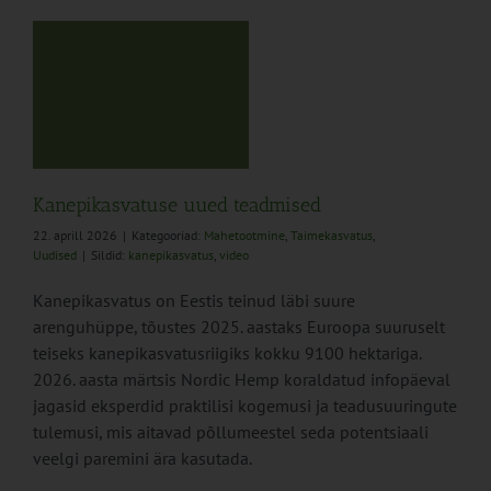
us
Kanepikasvatuse uued teadmised
22. aprill 2026
|
Kategooriad:
Mahetootmine
,
Taimekasvatus
,
Uudised
|
Sildid:
kanepikasvatus
,
video
Kanepikasvatus on Eestis teinud läbi suure
arenguhüppe, tõustes 2025. aastaks Euroopa suuruselt
teiseks kanepikasvatusriigiks kokku 9100 hektariga.
2026. aasta märtsis Nordic Hemp koraldatud infopäeval
jagasid eksperdid praktilisi kogemusi ja teadusuuringute
tulemusi, mis aitavad põllumeestel seda potentsiaali
veelgi paremini ära kasutada.