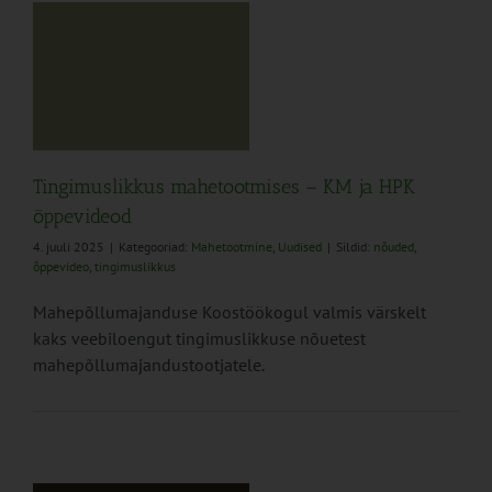
Tingimuslikkus mahetootmises – KM ja HPK
õppevideod
4. juuli 2025
|
Kategooriad:
Mahetootmine
,
Uudised
|
Sildid:
nõuded
,
õppevideo
,
tingimuslikkus
Mahepõllumajanduse Koostöökogul valmis värskelt
kaks veebiloengut tingimuslikkuse nõuetest
mahepõllumajandustootjatele.