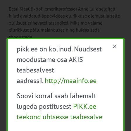
Eesti Maaülikooli emeriitprofessor Anne Luik selgitab
hijuti avaldatud õppevideos elurikkuse olemust ja selle
olulisust erinevatel tasanditel. Miks me vajame
elurikkust põllumajanduses ning kuidas seda
soodustada.
pikk.ee on kolinud. Nüüdsest
moodustame osa AKIS
teabesalvest
aadressil
http://maainfo.ee
e
Soovi korral saab lähemalt
us
lugeda postitusest
PIKK.ee
teekond ühtsesse teabesalve
Loodushoidlik taimekaitse – kuidas soodustada
kasureid