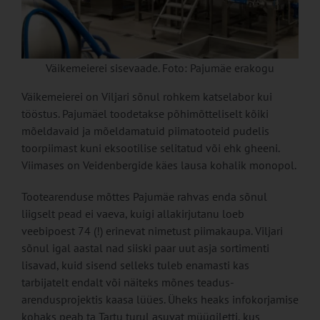
Väikemeierei sisevaade. Foto: Pajumäe erakogu
Väikemeierei on Viljari sõnul rohkem katselabor kui
tööstus. Pajumäel toodetakse põhimõtteliselt kõiki
mõeldavaid ja mõeldamatuid piimatooteid pudelis
toorpiimast kuni eksootilise selitatud või ehk gheeni.
Viimases on Veidenbergide käes lausa kohalik monopol.
Tootearenduse mõttes Pajumäe rahvas enda sõnul
liigselt pead ei vaeva, kuigi allakirjutanu loeb
veebipoest 74 (!) erinevat nimetust piimakaupa. Viljari
sõnul igal aastal nad siiski paar uut asja sortimenti
lisavad, kuid sisend selleks tuleb enamasti kas
tarbijatelt endalt või näiteks mõnes teadus-
arendusprojektis kaasa lüües. Üheks heaks infokorjamise
kohaks peab ta Tartu turul asuvat müügiletti, kus