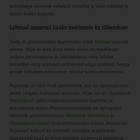
tarbijatega võimalik vahetult suhelda ja häid mõtteid ja
soove kokku koguda.
Lehmad annavad lisaks toorianele ka tähenduse
Seda, et piimatoodete tegemiseks omal
lehmad
peavad
olema, Viljar ei arva. Kuid tema sõnul on teadlikule
ostjale personaalsus ja läbinähtavus ning lühike
tarneahel ning arusaam protsessist väga olulised. Seega
annab isikustatud tooraine olulise konkurentsieelise.
Pajumäel on tööl hulk spetsialiste, kes on õppinud oma
ameti selgeks kohapeal töötades. Viljar ise on lõpetanud
Maaülikooli
põllumajandussaaduste tootmise ja
turustamise eriala. Piimatehnoloogiale on õpingutes
võimalik spetsialiseeruda
Olustvere Teenindus-ja
Maamajanduskooli
toidutehnoloogia erialal, koolist on
Pajumäel käinud ka mitmeid asjalikke praktikante.
Igapäevast tuge ja teiste tootjate kogemust jagatakse