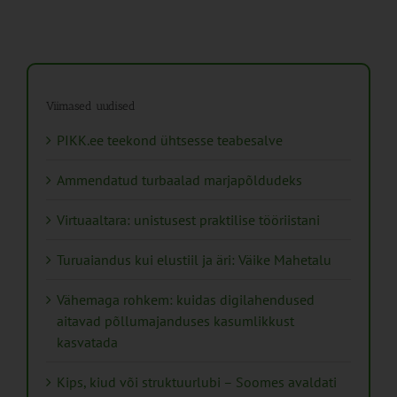
Viimased uudised
PIKK.ee teekond ühtsesse teabesalve
Ammendatud turbaalad marjapõldudeks
Virtuaaltara: unistusest praktilise tööriistani
Turuaiandus kui elustiil ja äri: Väike Mahetalu
Vähemaga rohkem: kuidas digilahendused
aitavad põllumajanduses kasumlikkust
kasvatada
Kips, kiud või struktuurlubi – Soomes avaldati