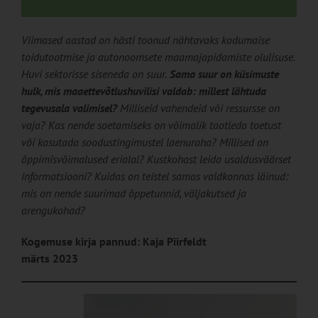
Viimased aastad on hästi toonud nähtavaks kodumaise
toidutootmise ja autonoomsete maamajapidamiste olulisuse.
Huvi sektorisse siseneda on suur.
Sama suur on küsimuste
hulk, mis maaettevõtlushuvilisi valdab: millest lähtuda
tegevusala valimisel?
Milliseid vahendeid või ressursse on
vaja? Kas nende soetamiseks on võimalik taotleda toetust
või kasutada soodustingimustel laenuraha? Millised on
õppimisvõimalused erialal? Kustkohast leida usaldusväärset
informatsiooni? Kuidas on teistel samas valdkonnas läinud:
mis on nende suurimad õppetunnid, väljakutsed ja
arengukohad?
Kogemuse kirja pannud: Kaja Piirfeldt
märts 2023