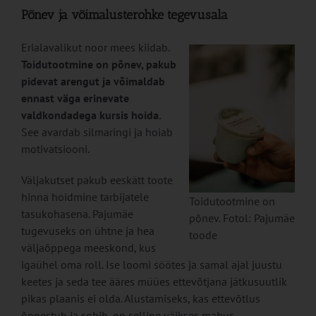
Põnev ja võimalusterohke tegevusala
Erialavalikut noor mees kiidab.
Toidutootmine on põnev, pakub
pidevat arengut ja võimaldab
ennast väga erinevate
valdkondadega kursis hoida.
See avardab silmaringi ja hoiab
motivatsiooni.
Väljakutset pakub eeskätt toote
hinna hoidmine tarbijatele
Toidutootmine on
tasukohasena. Pajumäe
põnev. Fotol: Pajumäe
tugevuseks on ühtne ja hea
toode
väljaõppega meeskond, kus
igaühel oma roll. Ise loomi söötes ja samal ajal juustu
keetes ja seda tee ääres müües ettevõtjana jätkusuutlik
pikas plaanis ei olda. Alustamiseks, kas ettevõtlus
õnnestub ja sobib, on selline väikses mahus