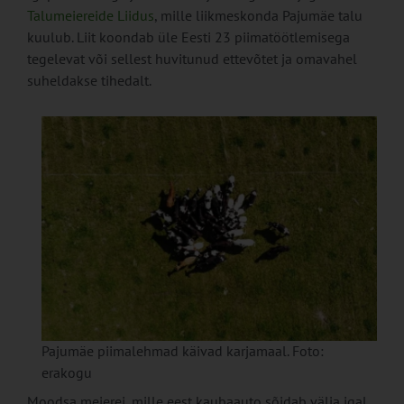
Talumeiereide Liidus
, mille liikmeskonda Pajumäe talu
kuulub. Liit koondab üle Eesti 23 piimatöötlemisega
tegelevat või sellest huvitunud ettevõtet ja omavahel
suheldakse tihedalt.
Pajumäe piimalehmad käivad karjamaal. Foto:
erakogu
Moodsa meierei, mille eest kaubaauto sõidab välja igal