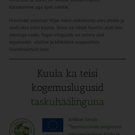
katsetamine aga igati sobilik.
Huvilistel soovitab Viljar mõni väiketootja üles otsida ja
sealt otse infot küsida. Tema ise võtab huvilisi alati hea
meelega vastu. Tugev võrgustik on sellele alal
tegutsedes oluline ja kõikidele osapooltele
lisandväärtust loov.
Kuula ka teisi
kogemuslugusid
taskuhäälinguna
Artikkel ilmub
“
Teadmussiirde programm
põllumajanduse, toidu ja