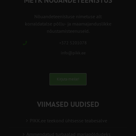
METK NÕUANDETEENISTUS
Nõuandeteenistuse nimetuse alt
korraldatalse põllu- ja maamajanduslikke
nõustamisteenuseid.
+372 5201078
info@pikk.ee
Kirjuta meile!
VIIMASED UUDISED
PIKK.ee teekond ühtsesse teabesalve
Ammendatud turbaalad marjapõldudeks