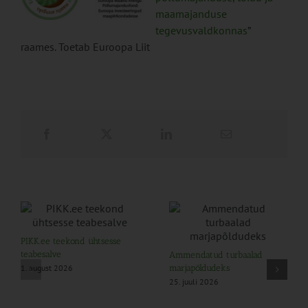
maamajanduse
tegevusvaldkonnas
”
raames. Toetab Euroopa Liit
PIKK.ee teekond ühtsesse
teabesalve
Ammendatud turbaalad
1. august 2026
marjapõldudeks
25. juuli 2026