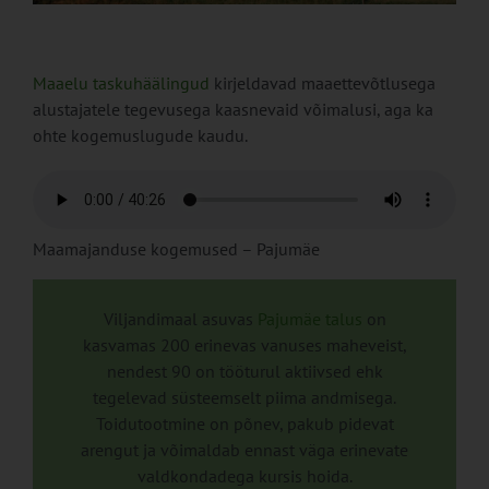
Maaelu taskuhäälingud
kirjeldavad maaettevõtlusega
alustajatele tegevusega kaasnevaid võimalusi, aga ka
ohte kogemuslugude kaudu.
Maamajanduse kogemused – Pajumäe
Viljandimaal asuvas
Pajumäe talus
on
kasvamas 200 erinevas vanuses maheveist,
nendest 90 on tööturul aktiivsed ehk
tegelevad süsteemselt piima andmisega.
Toidutootmine on põnev, pakub pidevat
arengut ja võimaldab ennast väga erinevate
valdkondadega kursis hoida.