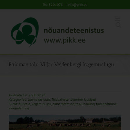
Skip
Tel: 5201078
|
info@pikk.ee
to
content
Pajumäe talu Viljar Veidenbergi kogemuslugu
Avaldatud: 6. aprill 2023
Kategooriad:
Loomakasvatus
,
Toiduainete tootmine
,
Uudised
Sildid:
alustaja
,
kogemuslugu
,
piimatootmine
,
taskuhääling
,
toidutootmine
,
väärindamine