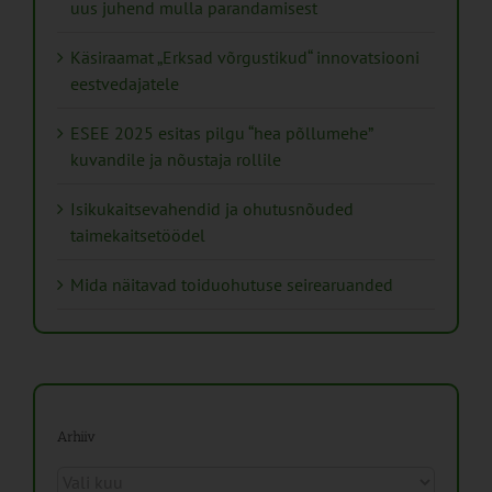
uus juhend mulla parandamisest
Käsiraamat „Erksad võrgustikud“ innovatsiooni
eestvedajatele
ESEE 2025 esitas pilgu “hea põllumehe”
kuvandile ja nõustaja rollile
Isikukaitsevahendid ja ohutusnõuded
taimekaitsetöödel
Mida näitavad toiduohutuse seirearuanded
Arhiiv
Arhiiv