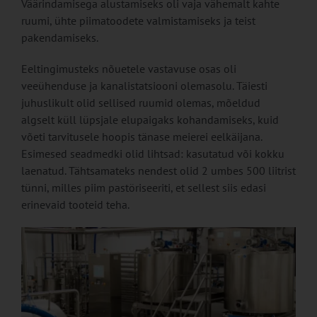
Väärindamisega alustamiseks oli vaja vähemalt kahte
ruumi, ühte piimatoodete valmistamiseks ja teist
pakendamiseks.
Eeltingimusteks nõuetele vastavuse osas oli
veeühenduse ja kanalistatsiooni olemasolu. Täiesti
juhuslikult olid sellised ruumid olemas, mõeldud
algselt küll lüpsjale elupaigaks kohandamiseks, kuid
võeti tarvitusele hoopis tänase meierei eelkäijana.
Esimesed seadmedki olid lihtsad: kasutatud või kokku
laenatud. Tähtsamateks nendest olid 2 umbes 500 liitrist
tünni, milles piim pastöriseeriti, et sellest siis edasi
erinevaid tooteid teha.