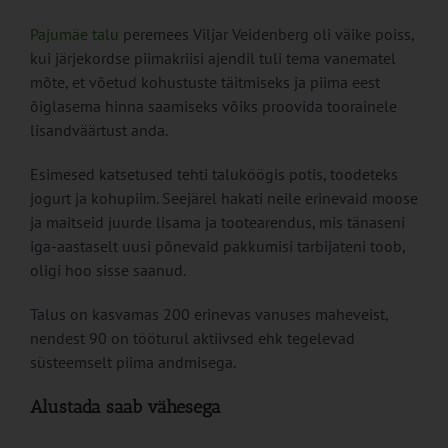
Pajumäe talu
peremees Viljar Veidenberg oli väike poiss,
kui järjekordse piimakriisi ajendil tuli tema vanematel
mõte, et võetud kohustuste täitmiseks ja piima eest
õiglasema hinna saamiseks võiks proovida toorainele
lisandväärtust anda.
Esimesed katsetused tehti taluköögis potis, toodeteks
jogurt ja kohupiim. Seejärel hakati neile erinevaid moose
ja maitseid juurde lisama ja tootearendus, mis tänaseni
iga-aastaselt uusi põnevaid pakkumisi tarbijateni toob,
oligi hoo sisse saanud.
Talus on kasvamas 200 erinevas vanuses maheveist,
nendest 90 on tööturul aktiivsed ehk tegelevad
süsteemselt piima andmisega.
Alustada saab vähesega