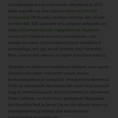
Lüpsilehmade arv on siiski kiirelt vähenenud ja 2022
aasta alguseks on alles jäänud
vähem kui 84 000
piimaandjat
. Võrdluseks: esimese vabariigi ajal oli see
number 480 300. Loomade arvu languse põhjuseks on
lisaks
põllumajanduslike majapidamiste struktuuri
muutustele
kindlasti ka kriisid piimanduses. Läbi
aastate on madal piima kokkuostuhind vaheldunud
ülimadalaga, mis igal aastal tootjate ringi vähendab.
Päris uued tulijad sektoris on pigem haruldane nähtus.
Tänaseks on tootmine koondunud valdavas osas suurte
piimafarmide kätte: mahuefekt annab olulise
konkurentsieelise ja soodustab investeerimisvõimekust.
Siiski on väiksemaid ettevõtteid, kes visalt turul püsivad
ning ka tootmisüksuseid rekonstrueerivad ja laiendavad.
Üheks selliseks on
Palmi farm
i pererahvas Pärnumaal,
kus Karoliina Post ja Janno Liiv on üle võtnud Janno isa
loomapidamise ja lehmad äsja kaasaegsesse
lüpsirobotiga lauta kolinud.