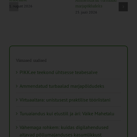
Ammendatud turbaalad
1. august 2026
marjapõldudeks
25. juuli 2026
Viimased uudised
PIKK.ee teekond ühtsesse teabesalve
Ammendatud turbaalad marjapõldudeks
Virtuaaltara: unistusest praktilise tööriistani
Turuaiandus kui elustiil ja äri: Väike Mahetalu
Vähemaga rohkem: kuidas digilahendused
aitavad põllumajanduses kasumlikkust