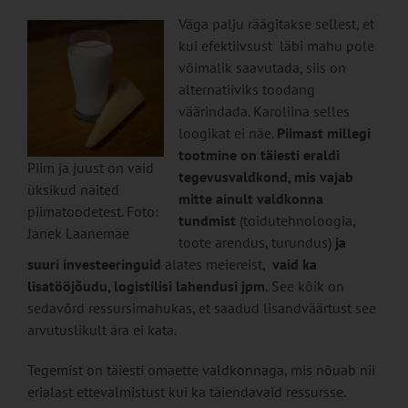
Väga palju räägitakse sellest, et
kui efektiivsust läbi mahu pole
võimalik saavutada, siis on
alternatiiviks toodang
väärindada. Karoliina selles
loogikat ei näe.
Piimast millegi
tootmine on täiesti eraldi
Piim ja juust on vaid
tegevusvaldkond, mis vajab
üksikud näited
mitte ainult valdkonna
piimatoodetest. Foto:
tundmist
(toidutehnoloogia,
Janek Laanemäe
toote arendus, turundus)
ja
suuri investeeringuid
alates meiereist,
vaid ka
lisatööjõudu, logistilisi lahendusi jpm.
See kõik on
sedavõrd ressursimahukas, et saadud lisandväärtust see
arvutuslikult ära ei kata.
Tegemist on täiesti omaette valdkonnaga, mis nõuab nii
erialast ettevalmistust kui ka täiendavaid ressursse.