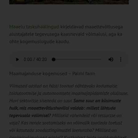
Maaelu taskuhäälingud
kirjeldavad maaettevõtlusega
alustajatele tegevusega kaasnevaid võimalusi, aga ka
ohte kogemuslugude kaudu.
Maamajanduse kogemused – Palmi farm
Viimased aastad on hästi toonud nähtavaks kodumaise
toidutootmise ja autonoomsete maamajapidamiste olulisuse.
Huvi sektorisse siseneda on suur.
Sama suur on küsimuste
hulk, mis maaettevõtlushuvilisi valdab: millest lähtuda
tegevusala valimisel?
Milliseid vahendeid või ressursse on
vaja? Kas nende soetamiseks on võimalik taotleda toetust
või kasutada soodustingimustel laenuraha? Millised on
õppimisvõimalused erialal? Kustkohast leida usaldusväärset