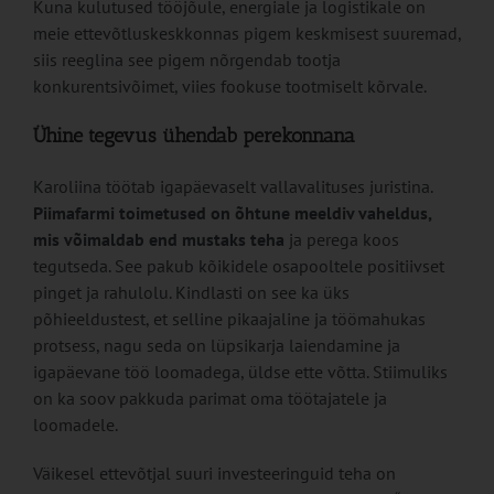
Kuna kulutused tööjõule, energiale ja logistikale on
meie ettevõtluskeskkonnas pigem keskmisest suuremad,
siis reeglina see pigem nõrgendab tootja
konkurentsivõimet, viies fookuse tootmiselt kõrvale.
Ühine tegevus ühendab perekonnana
Karoliina töötab igapäevaselt vallavalituses juristina.
Piimafarmi toimetused on õhtune meeldiv vaheldus,
mis võimaldab end mustaks teha
ja perega koos
tegutseda. See pakub kõikidele osapooltele positiivset
pinget ja rahulolu. Kindlasti on see ka üks
põhieeldustest, et selline pikaajaline ja töömahukas
protsess, nagu seda on lüpsikarja laiendamine ja
igapäevane töö loomadega, üldse ette võtta. Stiimuliks
on ka soov pakkuda parimat oma töötajatele ja
loomadele.
Väikesel ettevõtjal suuri investeeringuid teha on