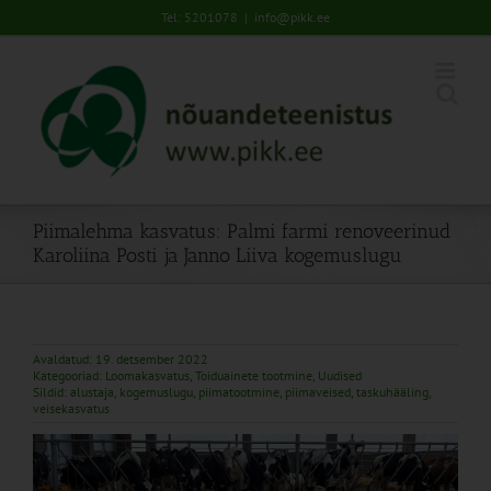
Skip
Tel: 5201078
|
info@pikk.ee
to
content
Piimalehma kasvatus: Palmi farmi renoveerinud
Karoliina Posti ja Janno Liiva kogemuslugu
Avaldatud: 19. detsember 2022
Kategooriad:
Loomakasvatus
,
Toiduainete tootmine
,
Uudised
Sildid:
alustaja
,
kogemuslugu
,
piimatootmine
,
piimaveised
,
taskuhääling
,
veisekasvatus