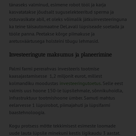
tänaseks valminud, esimene robot tööl ja karja
kasvatatakse jõudsalt suguselekteeritud sperma ja
ostuvasikate abil, et oleks võimalik jätkuinvesteeringuna
ka teine täisautomaatne DeLavali lüpsiseade soetada ja
tööle panna. Peetakse kõrge piimakuse ja
aretusväärtusega holsteini tõugu lehmasid.
Investeeringute maksumus ja planeerimine
Palmi farmi pererahvas investeeris tootmise
kaasajastamisesse 1,2 miljonit eurot, millest
kolmandiku moodustas
investeeringutoetus.
Selle eest
valmis uus hoone 150-le lüpsilehmale, sõnnikuhoidla,
infrastruktuur tootmishoone ümber. Samuti mahtus
eelarvesse 1 lüpsirobot, piimajahuti ja lüpsifarmi
baastehnoloogia.
Kogu protsess mõtte tekkimisest esimeste loomade
uude lauta lüpsile minekuni kestis ligikaudu 3 aastat.