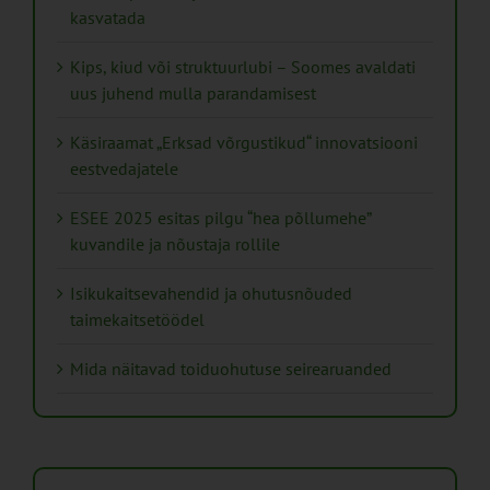
kasvatada
Kips, kiud või struktuurlubi – Soomes avaldati
uus juhend mulla parandamisest
Käsiraamat „Erksad võrgustikud“ innovatsiooni
eestvedajatele
ESEE 2025 esitas pilgu “hea põllumehe”
kuvandile ja nõustaja rollile
Isikukaitsevahendid ja ohutusnõuded
taimekaitsetöödel
Mida näitavad toiduohutuse seirearuanded