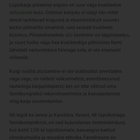
Lüpsikarja pidamise eripära on suur väga kvaliteetse
rohusööda
kulu. Ostmise kahjuks ei räägi siin mitte
ainult tarbitavad kogused ja ebamõistlikult suureks
kerkiv piimaliitri omahind, vaid eeskätt kvaliteeti
küsimus. Piimalehmadele
silo
tootmine on täppisteadus,
ja suurt hulka väga hea kvaliteediga põhisööta farmi
lähedalt vastuvõetava hinnaga osta, ei ole enamasti
võimalik.
Kuigi nullist alustamine ei ole ülaltoodut arvestades
väga sage, on näiteid väiksematest, amortiseerunud
lautadega karjapidajatest, kes on ette võtnud oma
farmikompleksi rekonstrueerimise ja kaasajastamise
ning karja suurendamise.
Nii tegid ka Janno ja Karoliina. Vanast, 48 lüpsikohaga
farmikompleksist, on nad kujundamas tootmiskeskust,
kus kohti 150-le lüpsiloomale, kaasaegne kaetud
sõnnikuhoidla ja moodne tehnika. Farmihoone on