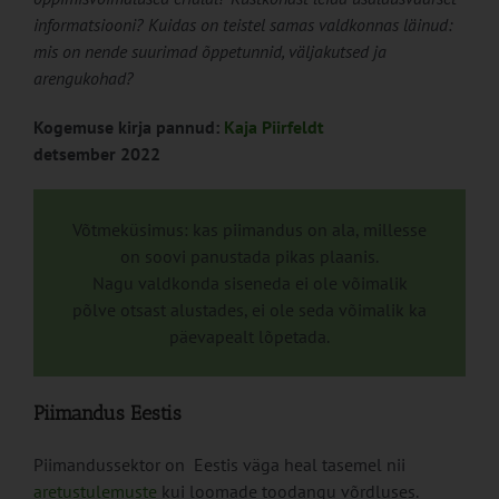
informatsiooni? Kuidas on teistel samas valdkonnas läinud:
mis on nende suurimad õppetunnid, väljakutsed ja
arengukohad?
Kogemuse kirja pannud:
Kaja Piirfeldt
detsember 2022
Võtmeküsimus: kas piimandus on ala, millesse
on soovi panustada pikas plaanis.
Nagu valdkonda siseneda ei ole võimalik
põlve otsast alustades, ei ole seda võimalik ka
päevapealt lõpetada.
Piimandus Eestis
Piimandussektor on Eestis väga heal tasemel nii
aretustulemuste
kui loomade toodangu võrdluses.