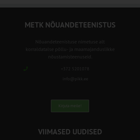
METK NÕUANDETEENISTUS
Nõuandeteenistuse nimetuse alt
korraldatalse põllu- ja maamajanduslikke
nõustamisteenuseid.
+372 5201078
info@pikk.ee
Kirjuta meile!
VIIMASED UUDISED