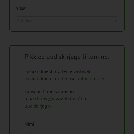
Arhiiv
Arhiiv
Pikk.ee uudiskirjaga liitumine.
Isikuandmeid töötleme vastavalt
Isikuandmete töötlemise põhimõtetele
Täpsem liitumisvorm on
leitav
https://www.pikk.ee/liitu-
uudiskirjaga/
Nimi