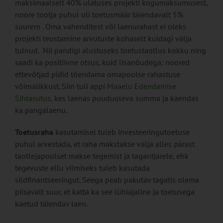
maksimaalselt 40% ulatuses projekti kogumaksumusest,
noore tootja puhul oli toetusmäär täiendavalt 5%
suurem . Oma vahenditest või laenurahast ei oleks
projekti teostamine arvutuste kohaselt kuidagi välja
tulnud. Nii pandigi alustuseks toetustaotlus kokku ning
saadi ka positiivne otsus, kuid lisanõudega: noored
ettevõtjad pidid tõendama omapoolse rahastuse
võimalikkust. Siin tuli appi
Maaelu Edendamise
Sihtasutus
, kes laenas puuduoleva summa ja käendas
ka pangalaenu.
Toetusraha
kasutamisel tuleb investeeringutoetuse
puhul arvestada, et raha makstakse välja alles pärast
taotlejapoolset makse tegemist ja tagantjärele, ehk
tegevuste ellu viimiseks tuleb kasutada
sildfinantseeringut. Seega peab pakutav tagatis olema
piisavalt suur, et katta ka see lühiajaline ja toetusega
kaetud täiendav laen.