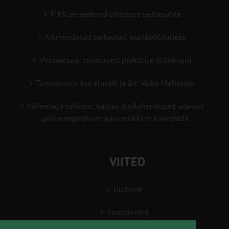
PIKK.ee teekond ühtsesse teabesalve
Ammendatud turbaalad marjapõldudeks
Virtuaaltara: unistusest praktilise tööriistani
Turuaiandus kui elustiil ja äri: Väike Mahetalu
Vähemaga rohkem: kuidas digilahendused aitavad
põllumajanduses kasumlikkust kasvatada
VIITED
Uudised
Sündmused