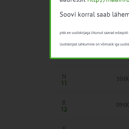
09:0
Soovi korral saab lähem
10:0
pikk.ee uudiskirjaga liitunud saavad edaspidi
Kuni
K
Uudiskirjast lahkumine on võimalik iga uudisk
10
14:0
N
10:0
11
R
09:0
12
E