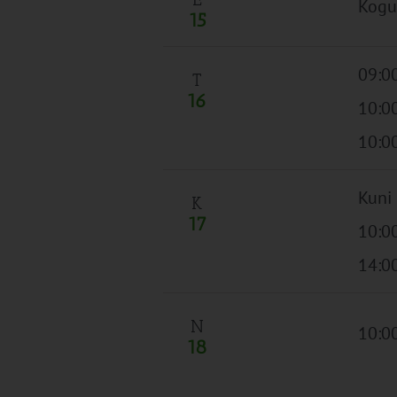
Kogu
15
09:00
T
16
10:0
10:0
Kuni
K
17
10:0
14:0
N
10:0
18