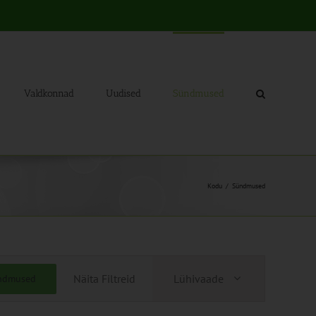
Valdkonnad
Uudised
Sündmused
Kodu
Sündmused
Sündmus
Näita Filtreid
Lühivaade
ündmused
Views
Navigation