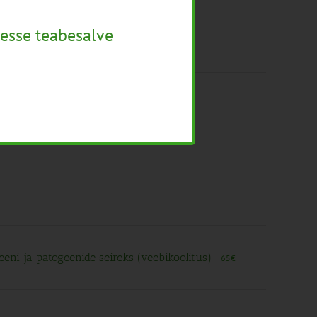
esse teabesalve
utajale (22 t)
185€
arandamaks piimafarmi tootlikust ja
eni ja patogeenide seireks (veebikoolitus)
65€