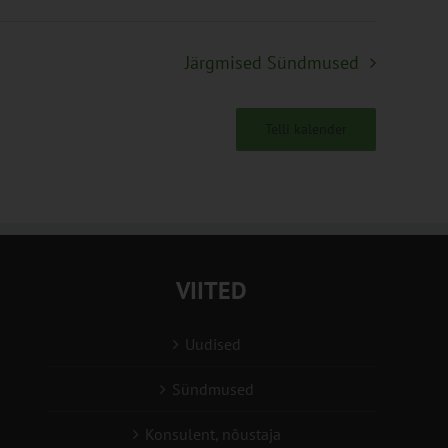
Järgmised
Sündmused
Telli kalender
VIITED
Uudised
Sündmused
Konsulent, nõustaja