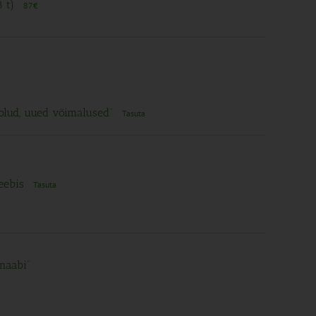
8 t)
87€
 olud, uued võimalused“
Tasuta
veebis
Tasuta
maabi”