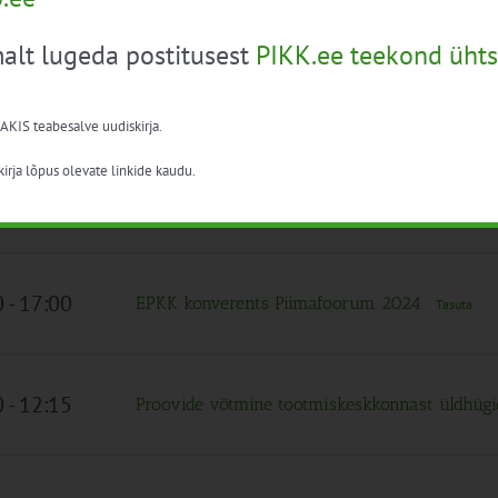
0
-
17:00
Taimekaitse koolitus turustajatele
alt lugeda postitusest
PIKK.ee teekond ühts
0
-
14:00
Pindala ja loomatoetused 2024
 AKIS teabesalve uudiskirja.
 17:00
Taimekaitse aluskoolitus professionaalsele kas
irja lõpus olevate linkide kaudu.
0
-
16:30
EPKK infopäev “Tehnoloogilised rakendused p
vähendamaks kadusid”
Tasuta
0
-
17:00
EPKK konverents Piimafoorum 2024
Tasuta
0
-
12:15
Proovide võtmine tootmiskeskkonnast üldhügie