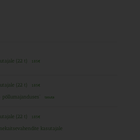
utajale (22 t)
185€
utajale (22 t)
185€
 – põllumajanduses”
tasuta
utajale (22 t)
185€
imekaitsevahendite kasutajale