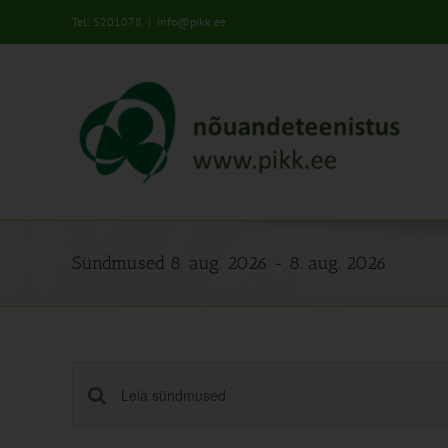
Skip
Tel: 5201078
|
info@pikk.ee
to
content
Sündmused 8. aug. 2026 - 8. aug. 2026
Sündmused
Enter
Keyword.
Search