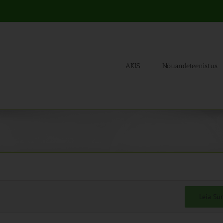
AKIS
Nõuandeteenistus
Leia S