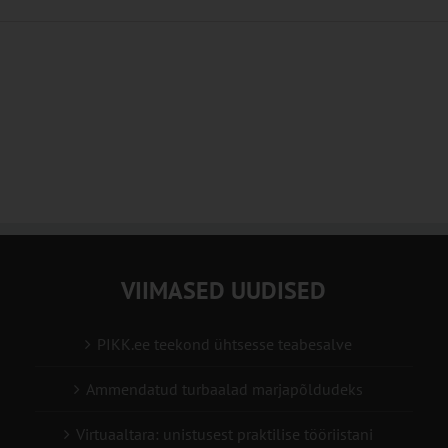
VIIMASED UUDISED
PIKK.ee teekond ühtsesse teabesalve
Ammendatud turbaalad marjapõldudeks
Virtuaaltara: unistusest praktilise tööriistani