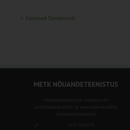
Eelmised
Sündmused
METK NÕUANDETEENISTUS
Nõuandeteenistuse nimetuse alt
korraldatalse põllu- ja maamajanduslikke
nõustamisteenuseid.
+372 5201078