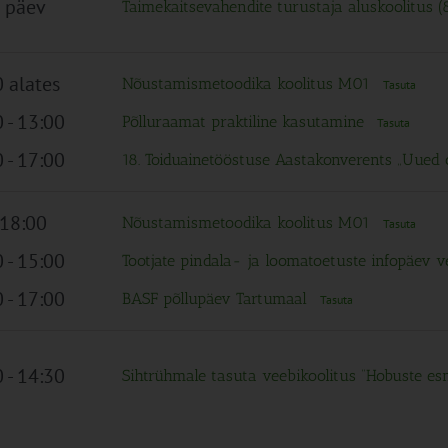
 päev
Taimekaitsevahendite turustaja aluskoolitus (
 alates
Nõustamismetoodika koolitus M01
Tasuta
0
-
13:00
Põlluraamat praktiline kasutamine
Tasuta
0
-
17:00
18. Toiduainetööstuse Aastakonverents „Uued
 18:00
Nõustamismetoodika koolitus M01
Tasuta
0
-
15:00
Tootjate pindala- ja loomatoetuste infopäev 
0
-
17:00
BASF põllupäev Tartumaal
Tasuta
0
-
14:30
Sihtrühmale tasuta veebikoolitus “Hobuste es