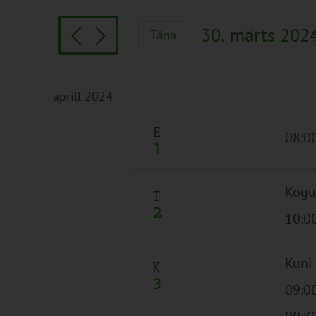
Search
and
for
Views
30. märts 202
Täna
Sündmused
Navigation
Vali
by
kuupäev.
Keyword.
aprill 2024
E
08:00
1
Kogu
T
2
10:0
Kuni
K
3
09:00