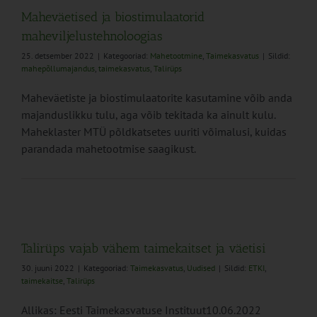
Maheväetised ja biostimulaatorid
maheviljelustehnoloogias
25. detsember 2022
|
Kategooriad:
Mahetootmine
,
Taimekasvatus
|
Sildid:
mahepõllumajandus
,
taimekasvatus
,
Talirüps
Maheväetiste ja biostimulaatorite kasutamine võib anda
majanduslikku tulu, aga võib tekitada ka ainult kulu.
Maheklaster MTÜ põldkatsetes uuriti võimalusi, kuidas
parandada mahetootmise saagikust.
Talirüps vajab vähem taimekaitset ja väetisi
30. juuni 2022
|
Kategooriad:
Taimekasvatus
,
Uudised
|
Sildid:
ETKI
,
taimekaitse
,
Talirüps
Allikas: Eesti Taimekasvatuse Instituut10.06.2022