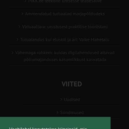
PIKK.ee teekond ühtsesse teabesalve
Ammendatud turbaalad marjapõldudeks
Virtuaaltara: unistusest praktilise tööriistani
Turuaiandus kui elustiil ja äri: Väike Mahetalu
Vähemaga rohkem: kuidas digilahendused aitavad
põllumajanduses kasumlikkust kasvatada
VIITED
Uudised
Sündmused
Konsulent, nõustaja