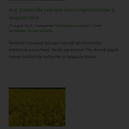
Aeg planeerida talirapsi kasvureguleerimine ja
haiguste tõrje
27. august 2023
|
Kategooriad:
Taimekasvatus
,
Uudised
|
Sildid:
taimekaitse
,
Talirüps
,
taliviljad
Varakult külvatud taliraps kasvab talvitumiseks
sobivasse kasvufaasi. Kevili agronoom Tiiu Annuk jagab
teavet ristõieliste kahjurite ja haiguste kohta.
s
us