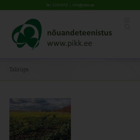
Skip
Tel: 5201078
|
info@pikk.ee
to
content
Talirüps