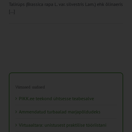
Talirüps (Brassica rapa L. var. silvestris Lam.) ehk õlinaeris
[...]
Viimased uudised
PIKK.ee teekond ühtsesse teabesalve
Ammendatud turbaalad marjapõldudeks
Virtuaaltara: unistusest praktilise tööriistani