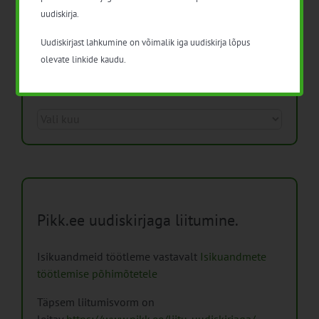
uudiskirja.
Uudiskirjast lahkumine on võimalik iga uudiskirja lõpus
olevate linkide kaudu.
Arhiiv
Arhiiv
Pikk.ee uudiskirjaga liitumine.
Isikuandmeid töötleme vastavalt
Isikuandmete
töötlemise põhimõtetele
Täpsem liitumisvorm on
leitav
https://www.pikk.ee/liitu-uudiskirjaga/