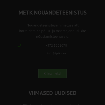
METK NÕUANDETEENISTUS
Nõuandeteenistuse nimetuse alt
korraldatalse põllu- ja maamajanduslikke
nõustamisteenuseid.
+372 5201078
info@pikk.ee
Kirjuta meile!
VIIMASED UUDISED