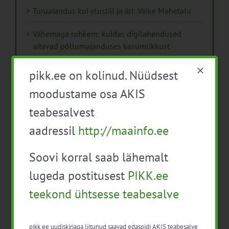
Turuaiandus kui elustiil ja äri: Väike Mahetalu
Vähemaga rohkem: kuidas digilahendused
aitavad põllumajanduses kasumlikkust
kasvatada
pikk.ee on kolinud. Nüüdsest
Kips, kiud või struktuurlubi – Soomes avaldati
moodustame osa AKIS
uus juhend mulla parandamisest
teabesalvest
Käsiraamat „Erksad võrgustikud“ innovatsiooni
aadressil
http://maainfo.ee
eestvedajatele
ESEE 2025 esitas pilgu “hea põllumehe”
Soovi korral saab lähemalt
kuvandile ja nõustaja rollile
lugeda postitusest
PIKK.ee
Isikukaitsevahendid ja ohutusnõuded
teekond ühtsesse teabesalve
taimekaitsetöödel
Mida näitavad toiduohutuse seirearuanded
pikk.ee uudiskirjaga liitunud saavad edaspidi AKIS teabesalve