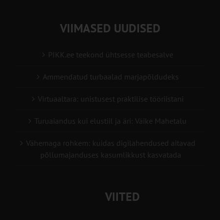
VIIMASED UUDISED
PIKK.ee teekond ühtsesse teabesalve
Ammendatud turbaalad marjapõldudeks
Virtuaaltara: unistusest praktilise tööriistani
Turuaiandus kui elustiil ja äri: Väike Mahetalu
Vähemaga rohkem: kuidas digilahendused aitavad
põllumajanduses kasumlikkust kasvatada
VIITED