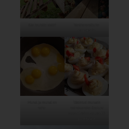
Kas munale saab?
Varahommikune
munakorje.
Munal ja munal on
Täidetud munade
vahe.
valmistamise õpetust
vaata Ahisilla taluaia FB
postitusest