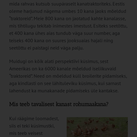
mida rahvas kutsub suupäraselt kanatraktoriteks. Eestis
oleme harjunud nägema umbes 10 kana jaoks mõeldud
“traktoreid”. Meie 800 kana on jaotatud kahte kanalasse,
mis tihtilugu tekitab inimestes imestust. Esiteks seetõttu,
et 400 kana ühes aias tundub väga suur number, aga
teiseks 400 kana on suures jooksuaias hajali ning
seetõttu ei paistagi neid väga palju.
Muidugi on kõik alati perspektiivi küsimus, sest
Ameerikas on ka 6000 kanale mõeldud iseliikuvaid
“traktoreid”. Need on mõeldud küll broilerite pidamiseks,
aga kindlasti on see lähituleviku küsimus, kui sarnast
lahendust ka munakanade pidamiseks üle kantakse.
Mis teeb tavalisest kanast rohumaakana?
Kui räägime loomadest,
siis ei teki küsimustki,
mis teeb veisest