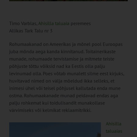
Timo Varblas,
Ahisilla taluaia
peremees
Allikas Tark Talu nr 3
Rohumaakanad on Ameerikas ja mõnel pool Euroopas
juba mõnda aega kanda kinnitanud. Toitainerikaste
munade, rohumaade tervistamise ja mitmete teiste
põhjuste tõttu võiksid nad ka Eestis olla palju
levinumad olla. Poes võtab munalett silme eest kirjuks,
huvitavad nimed on välja mõeldud ikka selleks, et
inimesi ühel või teisel põhjusel kallutada enda mune
ostma. Rohumaakanade munad peidavad endas aga
palju rohkemat kui toidulisandit munakollase
värvimiseks või kelmikat reklaamitrikki.
Ahisilla
taluaias