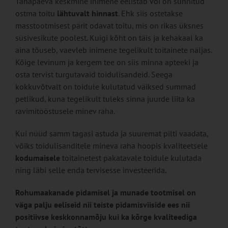
Tänapäeva keskmine inimene eelistab või on sunnitud
ostma toitu
lähtuvalt hinnast
. Ehk siis ostetakse
masstootmisest pärit odavat toitu, mis on rikas üksnes
süsivesikute poolest. Kuigi kõht on täis ja kehakaal ka
aina tõuseb, vaevleb inimene tegelikult toitainete näljas.
Kõige levinum ja kergem tee on siis minna apteeki ja
osta tervist turgutavaid toidulisandeid. Seega
kokkuvõtvalt on toidule kulutatud väiksed summad
petlikud, kuna tegelikult tuleks sinna juurde liita ka
ravimitööstusele minev raha.
Kui nüüd samm tagasi astuda ja suuremat pilti vaadata,
võiks toidulisanditele mineva raha hoopis kvaliteetsele
kodumaisele
toitainetest pakatavale toidule kulutada
ning läbi selle enda tervisesse investeerida.
Rohumaakanade pidamisel ja munade tootmisel on
väga palju eeliseid nii teiste pidamisviiside ees nii
positiivse keskkonnamõju kui ka kõrge kvaliteediga