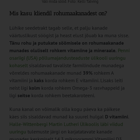
Vali mida sööd. Foto: Kelli Talving
Mis kasu kliendil rohumaakanadest on?
Lühike seedetrakt tagab selle, et palju kanade
väärtuslikust söögist ja heast elust jõuab ka muna sisse.
Tänu rohu ja putukate söömisele on rohumaakanade
munades oluliselt rohkem vitamiine ja mineraale.
Penni
osariigi (USA) põllumajandusteaduste ülikooli uuringu
kohaselt
sisaldavad tavaliste farmilindude munadega
võrreldes rohumaakanade munad
39%
rohkem A
vitamiini ja
kaks
korda rohkem E vitamiini. Lisaks leiti
neist ligi
kolm
korda rohkem Omega-3 rasvhappeid ja
ligi
seitse
korda rohkem beetakaroteeni.
Kuna kanal on võimalik olla kogu päeva ka päikese
käes siis sisaldavad munad ka suurel hulgal
D vitamiini
.
Halle-Wittenbergi Martin Lutheri Ülikoolis läbi viidud
uuringu
tulemuste järgi on karjatatavate kanade
munades keskmiselt 14.3 mikrogrammi Vitamiiini D3