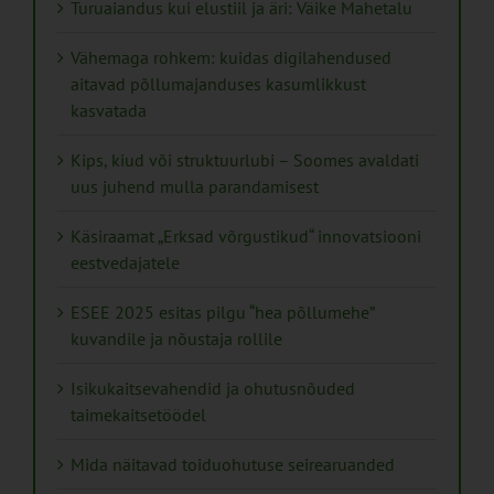
Turuaiandus kui elustiil ja äri: Väike Mahetalu
Vähemaga rohkem: kuidas digilahendused
aitavad põllumajanduses kasumlikkust
kasvatada
Kips, kiud või struktuurlubi – Soomes avaldati
uus juhend mulla parandamisest
Käsiraamat „Erksad võrgustikud“ innovatsiooni
eestvedajatele
ESEE 2025 esitas pilgu “hea põllumehe”
kuvandile ja nõustaja rollile
Isikukaitsevahendid ja ohutusnõuded
taimekaitsetöödel
Mida näitavad toiduohutuse seirearuanded