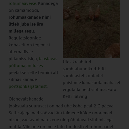
rohumaaveise
. Kanadega
on samamoodi,
rohumaakanade nimi
ütleb juba ise ära
millega tegu
.
Regulatsioonide
kohaselt on tegemist
alternatiivse
pidamisviisiga,
taastavas
Üles kraabitud
põllumajanduses
samblahunnikud. Eriti
peetakse selle termini all
samblastel kohtadel
silmas kanade
puistame kanasööta maha, et
portsjonkarjatamist
.
ergutada neid siblima. Foto:
Kelli Talving
Olenevalt kanade
jooksuala suurusest on nad ühe koha peal 2-3 päeva.
Selle ajaga nad söövad ära taimede kõige nooremad
otsad, väetavad natukene ning õhutavad siblimisega
mulda. Viimane on meie talu looduslikel rohumaadel