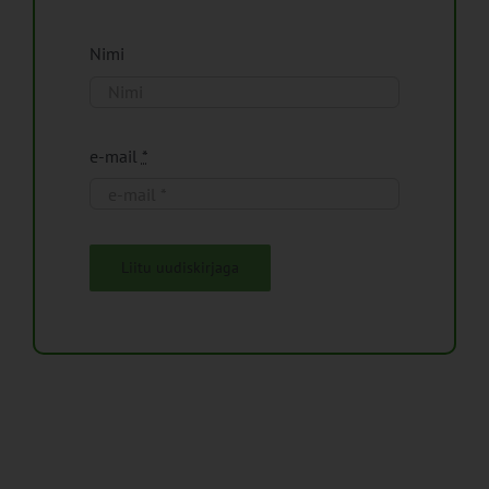
Nimi
e-mail
*
Liitu uudiskirjaga