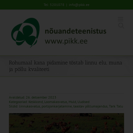
Skip
Tel: 5201078
|
info@pikk.ee
to
content
Rohumaal kana pidamine tõstab linnu elu, muna
ja põllu kvaliteeti
Avaldatud: 26. detsember 2023
Kategooriad:
Keskkond
,
Loomakasvatus
,
Muld
,
Uudised
Sildid:
linnukasvatus
,
portsjonkarjatamine
,
taastav põllumajandus
,
Tark Talu