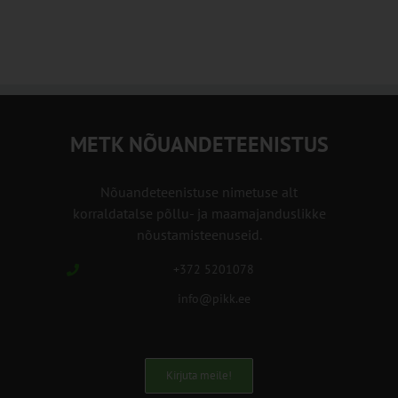
METK NÕUANDETEENISTUS
Nõuandeteenistuse nimetuse alt
korraldatalse põllu- ja maamajanduslikke
nõustamisteenuseid.
+372 5201078
info@pikk.ee
Kirjuta meile!