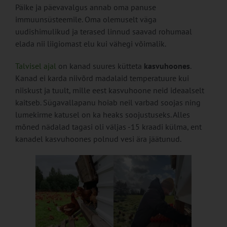
Päike ja päevavalgus annab oma panuse
immuunsüsteemile. Oma olemuselt väga
uudishimulikud ja terased linnud saavad rohumaal
elada nii liigiomast elu kui vähegi võimalik.
Talvisel ajal
on kanad suures kütteta
kasvuhoones
.
Kanad ei karda niivõrd madalaid temperatuure kui
niiskust ja tuult, mille eest kasvuhoone neid ideaalselt
kaitseb. Sügavallapanu hoiab neil varbad soojas ning
lumekirme katusel on ka heaks soojustuseks. Alles
mõned nädalad tagasi oli väljas -15 kraadi külma, ent
kanadel kasvuhoones polnud vesi ära jäätunud.