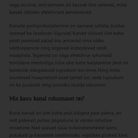
väga oluline, sest taimede all kasvab tihe sammal, mida
kanad siblides efektiivselt eemaldavad.
Kanade portsjonkarjatamine on sarnane sellele, kuidas
loomad ka looduses liiguvad. Kanad söövad ühe koha
pealt paremad palad ära, annavad oma väike
väetisepanuse ning segavad-kobestavad veidi
maapinda. Tegemist on väga efektiivse rohumaid
tervistava meetodiga. Juba ühe-kahe karjatamise järel on
taimestik märgatavalt lopsakam kui enne. Ning mida
suuremad maapealsed osad taimel on, seda lopsakam
on ka juurestik ning süsiniku mulda sidumine.
Mis kasu kanal rohumaast on?
Kuna kanad on ühe koha peal kõigest paar päeva, on
neil pidevalt puhas jalgealune ja värske roheline
ninaesine. Nad saavad süüa toitaineterohkeid taimi,
putukaid ja kanadele seedimiseks vajalikke pisikesi kive.