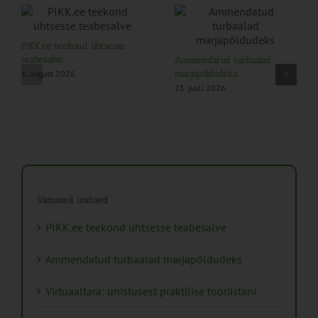
PIKK.ee teekond ühtsesse
teabesalve
Ammendatud turbaalad
1. august 2026
marjapõldudeks
25. juuli 2026
Viimased uudised
PIKK.ee teekond ühtsesse teabesalve
Ammendatud turbaalad marjapõldudeks
Virtuaaltara: unistusest praktilise tööriistani