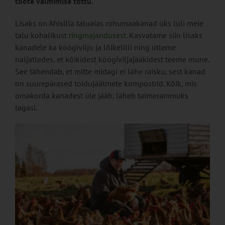
toote valmimise tõttu.
Lisaks on Ahisilla taluaias rohumaakanad üks lüli meie
talu kohalikust
ringmajandusest
. Kasvatame siin lisaks
kanadele ka köögivilju ja lõikelilli ning ütleme
naljatledes, et kõikidest köögiviljajääkidest teeme mune.
See tähendab, et mitte midagi ei lähe raisku, sest kanad
on suurepärased toidujäätmete kompostrid. Kõik, mis
omakorda kanadest üle jääb, läheb taimerammuks
tagasi.