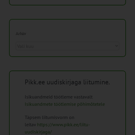
Arhiiv
Arhiiv
Pikk.ee uudiskirjaga liitumine.
Isikuandmeid töötleme vastavalt
Isikuandmete töötlemise põhimõtetele
Täpsem liitumisvorm on
leitav
https://www.pikk.ee/liitu-
uudiskirjaga/