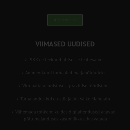
Kirjuta meile!
VIIMASED UUDISED
PIKK.ee teekond ühtsesse teabesalve
Ammendatud turbaalad marjapõldudeks
Virtuaaltara: unistusest praktilise tööriistani
Turuaiandus kui elustiil ja äri: Väike Mahetalu
Vähemaga rohkem: kuidas digilahendused aitavad
põllumajanduses kasumlikkust kasvatada