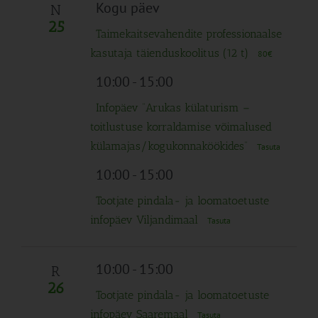
Navigation
Kogu päev
N
25
Taimekaitsevahendite professionaalse
kasutaja täienduskoolitus (12 t)
80€
10:00
-
15:00
Infopäev “Arukas külaturism –
toitlustuse korraldamise võimalused
külamajas/kogukonnaköökides”
Tasuta
10:00
-
15:00
Tootjate pindala- ja loomatoetuste
infopäev Viljandimaal
Tasuta
10:00
-
15:00
R
26
Tootjate pindala- ja loomatoetuste
infopäev Saaremaal
Tasuta