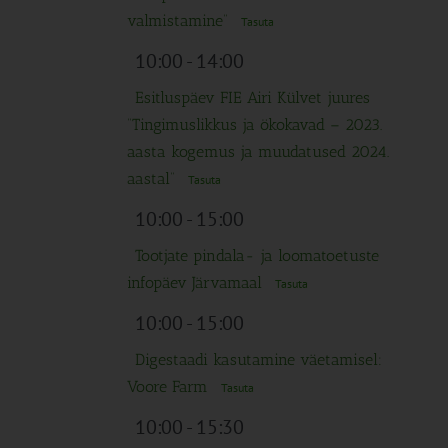
valmistamine”
Tasuta
10:00
-
14:00
Esitluspäev FIE Airi Külvet juures
“Tingimuslikkus ja ökokavad – 2023.
aasta kogemus ja muudatused 2024.
aastal”
Tasuta
10:00
-
15:00
Tootjate pindala- ja loomatoetuste
infopäev Järvamaal
Tasuta
10:00
-
15:00
Digestaadi kasutamine väetamisel:
Voore Farm
Tasuta
10:00
-
15:30