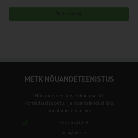
Telli kalender
METK NÕUANDETEENISTUS
Nõuandeteenistuse nimetuse alt
korraldatalse põllu- ja maamajanduslikke
nõustamisteenuseid.
+372 5201078
info@pikk.ee