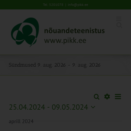
Skip
Tel: 5201078
|
info@pikk.ee
to
content
Sündmused 9. aug. 2026 - 9. aug. 2026
Sünd
Otsi
Sündmused
Lühiva
Views
Näita
25.04.2024
 - 
09.05.2024
Search
Naviga
Filtreid
Vali
and
aprill 2024
kuupäev.
Views