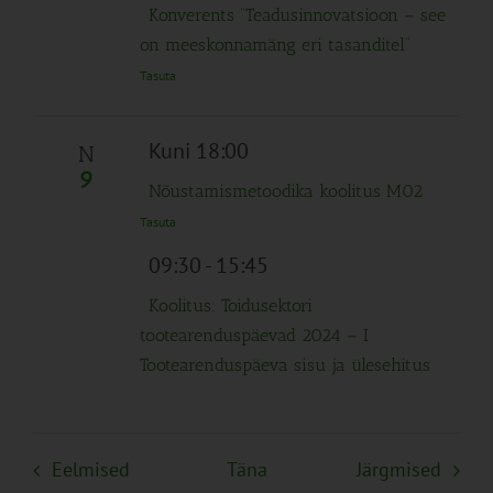
Konverents “Teadusinnovatsioon – see
on meeskonnamäng eri tasanditel”
Tasuta
Kuni 18:00
N
9
Nõustamismetoodika koolitus M02
Tasuta
09:30
-
15:45
Koolitus: Toidusektori
tootearenduspäevad 2024 – I
Tootearenduspäeva sisu ja ülesehitus
Sündmused
Sünd
Eelmised
Täna
Järgmised