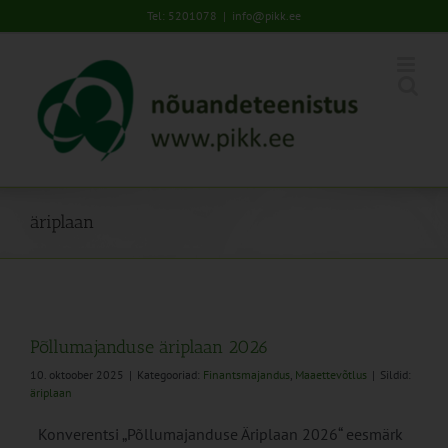
Skip
Tel: 5201078
|
info@pikk.ee
to
content
äriplaan
Põllumajanduse äriplaan 2026
10. oktoober 2025
|
Kategooriad:
Finantsmajandus
,
Maaettevõtlus
|
Sildid:
äriplaan
Konverentsi „Põllumajanduse Äriplaan 2026“ eesmärk