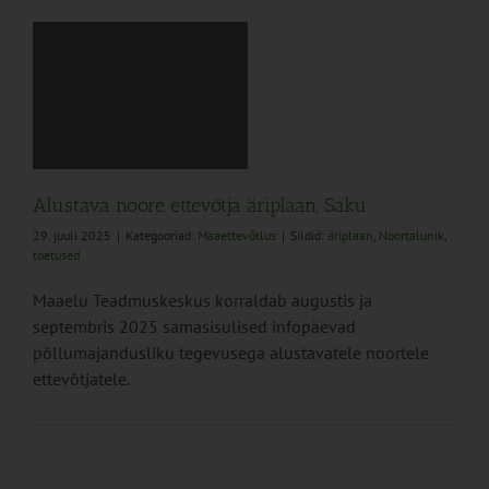
a
Alustava noore ettevõtja äriplaan, Saku
29. juuli 2025
|
Kategooriad:
Maaettevõtlus
|
Sildid:
äriplaan
,
Noortalunik
,
toetused
Maaelu Teadmuskeskus korraldab augustis ja
septembris 2025 samasisulised infopäevad
põllumajandusliku tegevusega alustavatele noortele
ettevõtjatele.