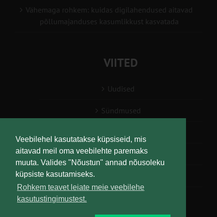
Vähemaga rohkem: kuidas digilahendused aitavad
põllumajanduses kasumlikkust kasvatada
VIITED
Uudised
Sündmused
Konsulent, nõustaja
Veebilehel kasutatakse küpsiseid, mis
aitavad meil oma veebilehte paremaks
Teabesalv
muuta. Valides "Nõustun" annad nõusoleku
küpsiste kasutamiseks.
Liitu uudiskirjaga
Rohkem teavet leiate meie veebilehe
kasutustingimustest.