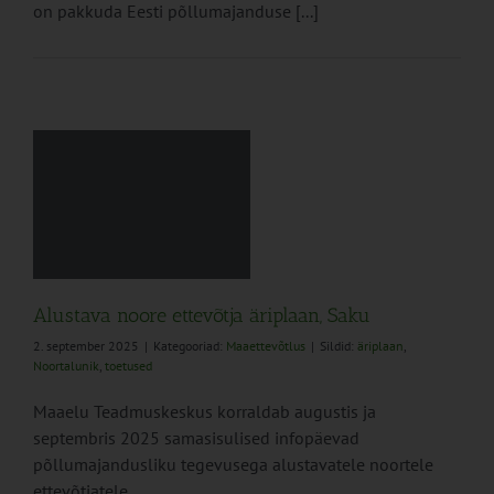
on pakkuda Eesti põllumajanduse [...]
a
Alustava noore ettevõtja äriplaan, Saku
2. september 2025
|
Kategooriad:
Maaettevõtlus
|
Sildid:
äriplaan
,
Noortalunik
,
toetused
Maaelu Teadmuskeskus korraldab augustis ja
septembris 2025 samasisulised infopäevad
põllumajandusliku tegevusega alustavatele noortele
ettevõtjatele.