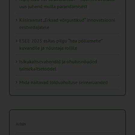
uus juhend mulla parandamisest
Käsiraamat „Erksad võrgustikud“ innovatsiooni
eestvedajatele
ESEE 2025 esitas pilgu “hea põllumehe”
kuvandile ja nõustaja rollile
Isikukaitsevahendid ja ohutusnõuded
taimekaitsetöödel
Mida näitavad toiduohutuse seirearuanded
Arhiiv