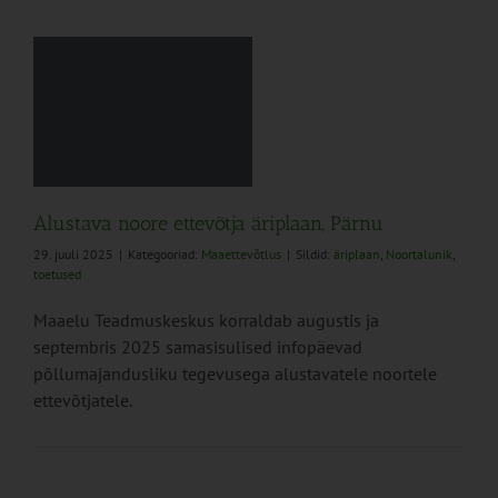
a
Alustava noore ettevõtja äriplaan, Pärnu
29. juuli 2025
|
Kategooriad:
Maaettevõtlus
|
Sildid:
äriplaan
,
Noortalunik
,
toetused
Maaelu Teadmuskeskus korraldab augustis ja
septembris 2025 samasisulised infopäevad
põllumajandusliku tegevusega alustavatele noortele
ettevõtjatele.