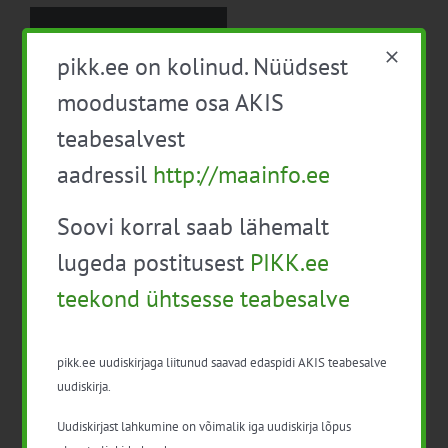
pikk.ee on kolinud. Nüüdsest
a
moodustame osa AKIS
teabesalvest
aadressil
http://maainfo.ee
Alustava noore ettevõtja äriplaan, Jõgeva
27. juuli 2025
|
Kategooriad:
Maaettevõtlus
|
Sildid:
äriplaan
,
Noortalunik
,
Soovi korral saab lähemalt
toetused
lugeda postitusest
PIKK.ee
Maaelu Teadmuskeskus korraldab augustis ja
septembris 2025 samasisulised infopäevad
teekond ühtsesse teabesalve
põllumajandusliku tegevusega alustavatele noortele
ettevõtjatele.
pikk.ee uudiskirjaga liitunud saavad edaspidi AKIS teabesalve
uudiskirja.
Uudiskirjast lahkumine on võimalik iga uudiskirja lõpus