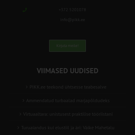
+372 5201078
info@pikk.ee
Kirjuta meile!
VIIMASED UUDISED
PIKK.ee teekond ühtsesse teabesalve
Ammendatud turbaalad marjapõldudeks
Virtuaaltara: unistusest praktilise tööriistani
Turuaiandus kui elustiil ja äri: Väike Mahetalu