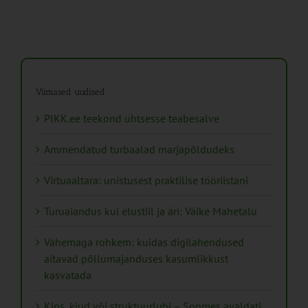
Viimased uudised
PIKK.ee teekond ühtsesse teabesalve
Ammendatud turbaalad marjapõldudeks
Virtuaaltara: unistusest praktilise tööriistani
Turuaiandus kui elustiil ja äri: Väike Mahetalu
Vähemaga rohkem: kuidas digilahendused
aitavad põllumajanduses kasumlikkust
kasvatada
Kips, kiud või struktuurlubi – Soomes avaldati