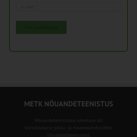
Liitu uudiskirjaga
METK NÕUANDETEENISTUS
Nõuandeteenistuse nimetuse alt
korraldatalse põllu- ja maamajanduslikke
nõustamisteenuseid.