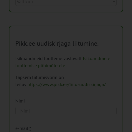
Arhiiv
Pikk.ee uudiskirjaga liitumine.
Isikuandmeid töötleme vastavalt
Isikuandmete
töötlemise põhimõtetele
Täpsem liitumisvorm on
leitav
https://www.pikk.ee/liitu-uudiskirjaga/
Nimi
e-mail
*