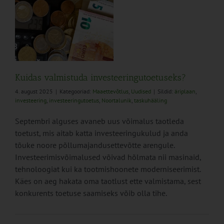
?
Kuidas valmistuda investeeringutoetuseks?
4. august 2025
|
Kategooriad:
Maaettevõtlus
,
Uudised
|
Sildid:
äriplaan
,
investeering
,
investeeringutoetus
,
Noortalunik
,
taskuhääling
Septembri alguses avaneb uus võimalus taotleda
toetust, mis aitab katta investeeringukulud ja anda
tõuke noore põllumajandusettevõtte arengule.
Investeerimisvõimalused võivad hõlmata nii masinaid,
tehnoloogiat kui ka tootmishoonete moderniseerimist.
Käes on aeg hakata oma taotlust ette valmistama, sest
konkurents toetuse saamiseks võib olla tihe.