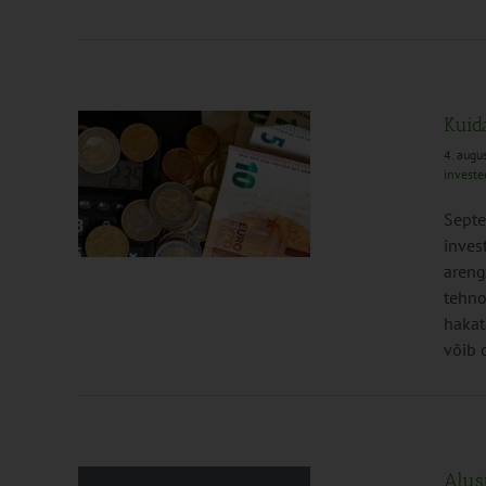
Kuid
4. augu
investe
useks?
Septe
inves
areng
tehno
hakat
võib o
Alus