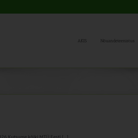
AKIS
Nõuandeteenistus
26 Kutsume kõiki MTÜ Eesti [...]