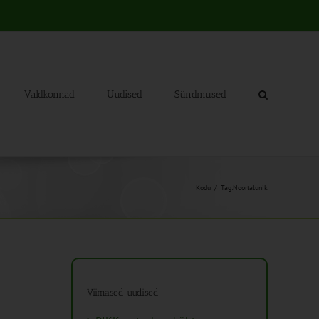
Valdkonnad
Uudised
Sündmused
Kodu
Tag:
Noortalunik
Viimased uudised