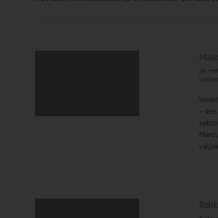
Maae
26. vee
Uudise
tootmine
Veebr
– kes
sekto
Marcu
välja
Rohk