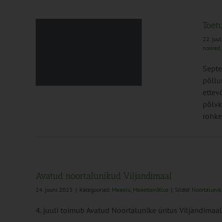
Toet
22. juu
noored
sega
Septe
d
põllu
ettev
põlvk
rohke
Avatud noortalunikud Viljandimaal
24. juuni 2025
|
Kategooriad:
Maaelu
,
Maaettevõtlus
|
Sildid:
Noortalunik
4. juuli toimub Avatud Noortalunike üritus Viljandimaal