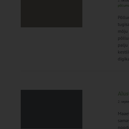
2. okto
põllum
roll
Põllu
tugis
mõju 
põllu
palju
kestl
digik
Alus
2. sep
Maael
 Saku
samas
noort