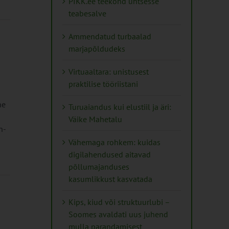
PIKK.ee teekond ühtsesse
teabesalve
Ammendatud turbaalad
marjapõldudeks
Virtuaaltara: unistusest
praktilise tööriistani
ne
Turuaiandus kui elustiil ja äri:
Väike Mahetalu
n-
Vähemaga rohkem: kuidas
digilahendused aitavad
põllumajanduses
kasumlikkust kasvatada
Kips, kiud või struktuurlubi –
Soomes avaldati uus juhend
mulla parandamisest