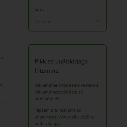
Arhiiv
Arhiiv
ta
Pikk.ee uudiskirjaga
liitumine.
s
Isikuandmeid töötleme vastavalt
Isikuandmete töötlemise
põhimõtetele
Täpsem liitumisvorm on
leitav
https://www.pikk.ee/liitu-
uudiskirjaga/