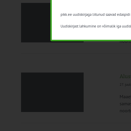
Alus
pikk.ee uudiskirjaga liitunud saavad edaspidi
29. juu
Uudiskirjast lahkumine on võimalik iga uudisk
Maael
 Saku
samas
noort
Alust
27. juu
Maael
õgeva
samas
noort