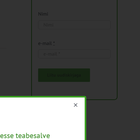
Nimi
e-mail
*
Liitu uudiskirjaga
esse teabesalve