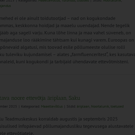
ober 2025
|
Kategooriad:
Maaettevõtlus
,
Turundus
,
Uudised
|
Sildid:
Noortalunik
,
ajandus
mehed ei ole ainult toidutootjad – nad on kogukondade
ammas, keskkonna hoidjad ja maaelu uuendajad. Nende tegelik
jääb aga sageli varju. Kuna lõhe linna ja maa vahel süveneb, on
majanduse loo rääkimine tähtsam kui kunagi varem. Euroopas on
 põnevaid algatusi, mis toovad esile põllumeeste olulise rolli
iku tuleviku kujundamisel – alates „farmfluenceritest“, kes kasutav
analeid, kuni kogukondi ja tarbijaid ühendavate ettevõtmisteni.
tava noore ettevõtja äriplaan, Saku
tember 2025
|
Kategooriad:
Maaettevõtlus
|
Sildid:
äriplaan
,
Noortalunik
,
toetused
u Teadmuskeskus korraldab augustis ja septembris 2025
isulised infopäevad põllumajandusliku tegevusega alustavatele
ele ettevõtjatele.