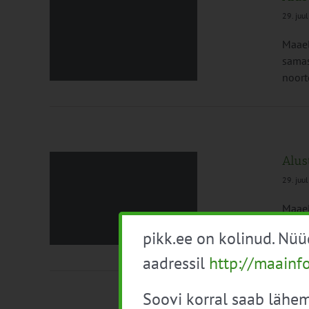
29. juu
Maael
 Saku
samas
noort
Alus
29. juu
Maael
Pärnu
samas
pikk.ee on kolinud. Nü
noort
aadressil
http://maainf
Soovi korral saab lähem