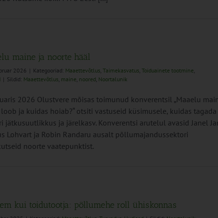
lu maine ja noorte hääl
bruar 2026
|
Kategooriad:
Maaettevõtlus
,
Taimekasvatus
,
Toiduainete tootmine
,
d
|
Sildid:
Maaettevõtlus
,
maine
,
noored
,
Noortalunik
uaris 2026 Olustvere mõisas toimunud konverentsil „Maaelu mai
 loob ja kuidas hoiab?“ otsiti vastuseid küsimusele, kuidas tagada
ri jätkusuutlikkus ja järelkasv. Konverentsi arutelul avasid Janel Ja
s Lohvart ja Robin Randaru ausalt põllumajandussektori
kutseid noorte vaatepunktist.
em kui toidutootja: põllumehe roll ühiskonnas