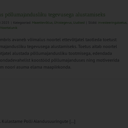
us põllumajandusliku tegevusega alustamiseks
li 2025
|
Kategooriad:
Maaettevõtlus
,
Ühistegevus
,
Uudised
|
Sildid:
investeeringutoetus
,
,
Noortalunik
mbris avaneb võimalus noortel ettevõtjatel taotleda toetust
majandusliku tegevusega alustamiseks. Toetus aitab noortel
õtjatel alustada põllumajandusliku tootmisega, edendada
ondadevahelist koostööd põllumajanduses ning motiveerida
m noori asuma elama maapiirkonda.
. Külastame Polli Aiandusuuringute [...]