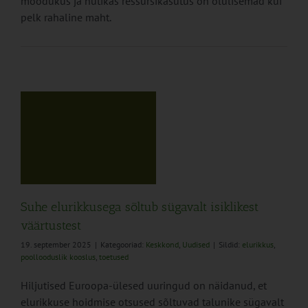
mõõdukus ja nutikas ressursikasutus on olulisemad kui
pelk rahaline maht.
b
Suhe elurikkusega sõltub sügavalt isiklikest
väärtustest
19. september 2025
|
Kategooriad:
Keskkond
,
Uudised
|
Sildid:
elurikkus
,
poollooduslik kooslus
,
toetused
Hiljutised Euroopa-ülesed uuringud on näidanud, et
elurikkuse hoidmise otsused sõltuvad talunike sügavalt