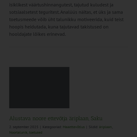
isiklikest väärtushinnangutest, tajutud kuludest ja
sotsiaalsetest teguritest. Analüüs näitas, et üks ja sama
toetusmeede võib üht talunikku motiveerida, kuid teist
hoopis heidutada, kuna tajutavad takistused on
hooldajate lõikes erinevad.
a
Alustava noore ettevõtja äriplaan, Saku
2. september 2025
|
Kategooriad:
Maaettevõtlus
|
Sildid:
äriplaan
,
Noortalunik
,
toetused