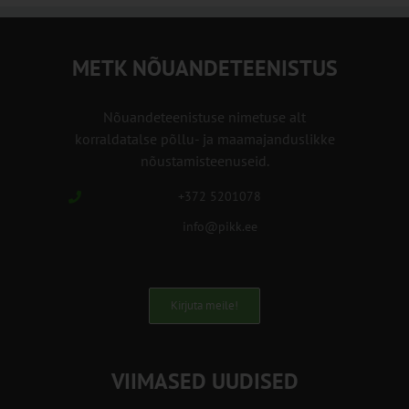
METK NÕUANDETEENISTUS
Nõuandeteenistuse nimetuse alt
korraldatalse põllu- ja maamajanduslikke
nõustamisteenuseid.
+372 5201078
info@pikk.ee
Kirjuta meile!
VIIMASED UUDISED