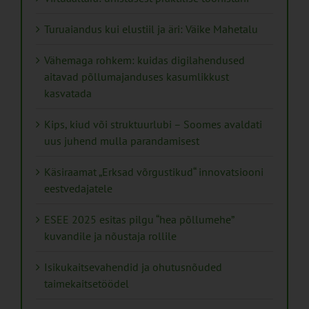
Turuaiandus kui elustiil ja äri: Väike Mahetalu
Vähemaga rohkem: kuidas digilahendused
aitavad põllumajanduses kasumlikkust
kasvatada
Kips, kiud või struktuurlubi – Soomes avaldati
uus juhend mulla parandamisest
Käsiraamat „Erksad võrgustikud“ innovatsiooni
eestvedajatele
ESEE 2025 esitas pilgu “hea põllumehe”
kuvandile ja nõustaja rollile
Isikukaitsevahendid ja ohutusnõuded
taimekaitsetöödel