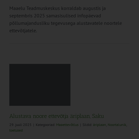
Maaelu Teadmuskeskus korraldab augustis ja
septembris 2025 samasisulised infopäevad
põllumajandusliku tegevusega alustavatele noortele
ettevõtjatele.
a
Alustava noore ettevõtja äriplaan, Saku
29. juuli 2025
|
Kategooriad:
Maaettevõtlus
|
Sildid:
äriplaan
,
Noortalunik
,
toetused