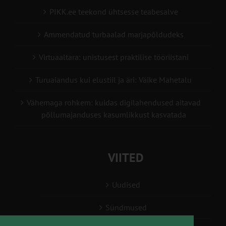
PIKK.ee teekond ühtsesse teabesalve
Ammendatud turbaalad marjapõldudeks
Virtuaaltara: unistusest praktilise tööriistani
Turuaiandus kui elustiil ja äri: Väike Mahetalu
Vähemaga rohkem: kuidas digilahendused aitavad
põllumajanduses kasumlikkust kasvatada
VIITED
Uudised
Sündmused