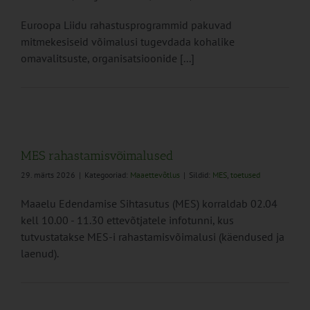
Euroopa Liidu rahastusprogrammid pakuvad
mitmekesiseid võimalusi tugevdada kohalike
omavalitsuste, organisatsioonide [...]
MES rahastamisvõimalused
29. märts 2026
|
Kategooriad:
Maaettevõtlus
|
Sildid:
MES
,
toetused
Maaelu Edendamise Sihtasutus (MES) korraldab 02.04
kell 10.00 - 11.30 ettevõtjatele infotunni, kus
tutvustatakse MES-i rahastamisvõimalusi (käendused ja
laenud).