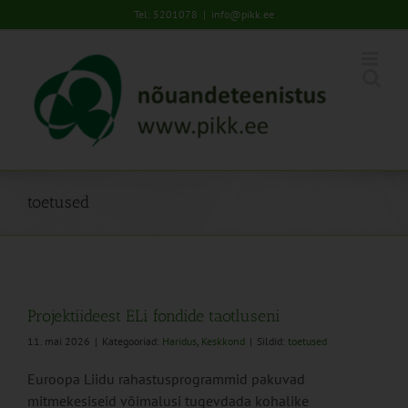
Skip
Tel: 5201078
|
info@pikk.ee
to
content
toetused
Projektiideest ELi fondide taotluseni
11. mai 2026
|
Kategooriad:
Haridus
,
Keskkond
|
Sildid:
toetused
Euroopa Liidu rahastusprogrammid pakuvad
mitmekesiseid võimalusi tugevdada kohalike