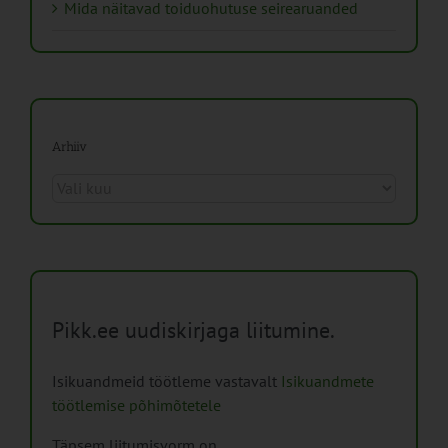
Mida näitavad toiduohutuse seirearuanded
Arhiiv
Arhiiv
Pikk.ee uudiskirjaga liitumine.
Isikuandmeid töötleme vastavalt
Isikuandmete
töötlemise põhimõtetele
Täpsem liitumisvorm on