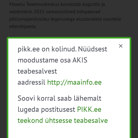
Maaelu Teadmuskeskus korraldab augustis ja
septembris 2025 samasisulised infopäevad
põllumajandusliku tegevusega alustavatele noortele
ettevõtjatele.
pikk.ee on kolinud. Nüüdsest
moodustame osa AKIS
teabesalvest
aadressil
http://maainfo.ee
a
Soovi korral saab lähemalt
lugeda postitusest
PIKK.ee
Alustava noore ettevõtja äriplaan, Pärnu
teekond ühtsesse teabesalve
29. juuli 2025
|
Kategooriad:
Maaettevõtlus
|
Sildid:
äriplaan
,
Noortalunik
,
toetused