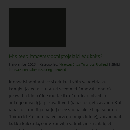
Mis teeb innovatsiooniprojektid edukaks?
9. november 2025
|
Kategooriad:
Maaettevõtlus
,
Turundus
,
Uudised
|
Sildid:
innovatsioon
,
rakendusuuring
,
toetused
Innovatsiooniprotsessi edukust võib vaadelda kui
köögiviljaaeda: istutatud seemned (innovatsioonid)
peavad leidma õige mullastiku (turuteadmised ja
ärikogemused) ja piisavalt vett (rahastus), et kasvada. Kui
rahastust on liiga palju ja see suunatakse liiga suurtele
"taimedele" (suurema eelarvega projektidele), võivad nad
kokku kukkuda, enne kui vilja valmib, mis näitab, et