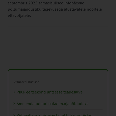
septembris 2025 samasisulised infopäevad
põllumajandusliku tegevusega alustavatele noortele
ettevõtjatele.
Viimased uudised
PIKK.ee teekond ühtsesse teabesalve
Ammendatud turbaalad marjapõldudeks
Virtuaaltara: unistusest praktilise tööriistani