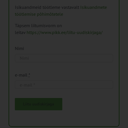
Isikuandmeid töötleme vastavalt
Isikuandmete
töötlemise põhimõtetele
Täpsem liitumisvorm on
leitav
https://www.pikk.ee/liitu-uudiskirjaga/
Nimi
e-mail
*
Liitu uudiskirjaga