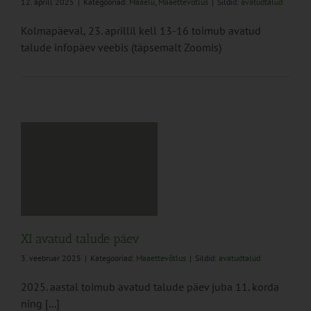
12. aprill 2025
|
Kategooriad:
Maaelu
,
Maaettevõtlus
|
Sildid:
avatudtalud
Kolmapäeval, 23. aprillil kell 13-16 toimub avatud
talude infopäev veebis (täpsemalt Zoomis)
XI avatud talude päev
3. veebruar 2025
|
Kategooriad:
Maaettevõtlus
|
Sildid:
avatudtalud
2025. aastal toimub avatud talude päev juba 11. korda
ning [...]