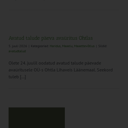
Avatud talude päeva avaüritus Ohtlas
5. juuli 2026
|
Kategooriad:
Haridus
,
Maaelu
,
Maaettevõtlus
|
Sildid:
avatudtalud
Olete 24. juulil oodatud avatud talude päevade
avaüritusele OÜ-s Ohtla Lihaveis Läänemaal. Seekord
tuleb [...]