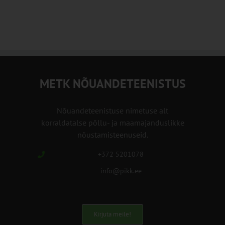
METK NÕUANDETEENISTUS
Nõuandeteenistuse nimetuse alt
korraldatalse põllu- ja maamajanduslikke
nõustamisteenuseid.
+372 5201078
info@pikk.ee
Kirjuta meile!