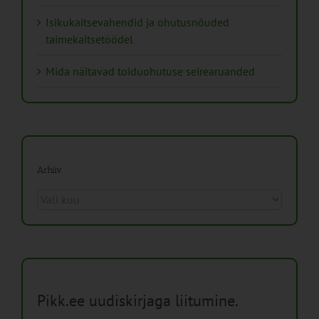
Isikukaitsevahendid ja ohutusnõuded
taimekaitsetöödel
Mida näitavad toiduohutuse seirearuanded
Arhiiv
Arhiiv
Pikk.ee uudiskirjaga liitumine.