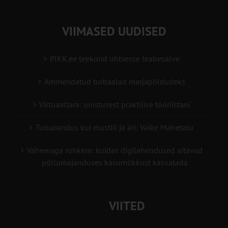
VIIMASED UUDISED
PIKK.ee teekond ühtsesse teabesalve
Ammendatud turbaalad marjapõldudeks
Virtuaaltara: unistusest praktilise tööriistani
Turuaiandus kui elustiil ja äri: Väike Mahetalu
Vähemaga rohkem: kuidas digilahendused aitavad
põllumajanduses kasumlikkust kasvatada
VIITED