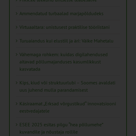
Ammendatud turbaalad marjapõldudeks
Virtuaaltara: unistusest praktilise tööriistani
Turuaiandus kui elustiil ja äri: Väike Mahetalu
Vähemaga rohkem: kuidas digilahendused
aitavad põllumajanduses kasumlikkust
kasvatada
Kips, kiud või struktuurlubi – Soomes avaldati
uus juhend mulla parandamisest
Käsiraamat „Erksad võrgustikud“ innovatsiooni
eestvedajatele
ESEE 2025 esitas pilgu “hea põllumehe”
kuvandile ja nõustaja rollile