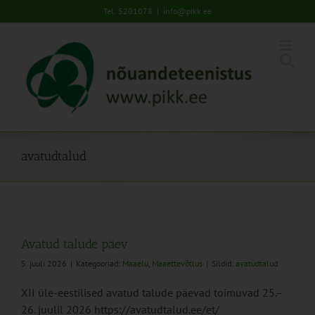
Skip
Tel: 5201078
|
info@pikk.ee
to
content
avatudtalud
Avatud talude päev
5. juuli 2026
|
Kategooriad:
Maaelu
,
Maaettevõtlus
|
Sildid:
avatudtalud
XII üle-eestilised avatud talude päevad toimuvad 25.–
26. juulil 2026 https://avatudtalud.ee/et/