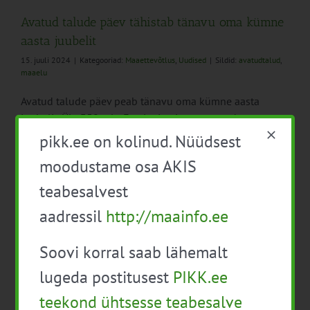
Avatud talude päev tähistab tänavu oma kümne
aasta juubelit
15. juuli 2024
|
Kategooriad:
Maaettevõtlus
,
Uudised
|
Sildid:
avatudtalud
,
maaelu
Avatud talude päev peab tänavu oma kümne aasta
juubelit. Üle 350 talu Eesti eri paigus ootavad
külastajaid 20.-21.juulil.
pikk.ee on kolinud. Nüüdsest
moodustame osa AKIS
teabesalvest
aadressil
http://maainfo.ee
Soovi korral saab lähemalt
4
lugeda postitusest
PIKK.ee
teekond ühtsesse teabesalve