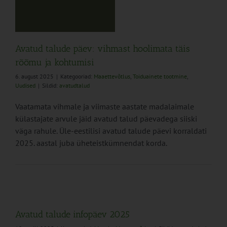
Avatud talude päev: vihmast hoolimata täis
rõõmu ja kohtumisi
6. august 2025
|
Kategooriad:
Maaettevõtlus
,
Toiduainete tootmine
,
Uudised
|
Sildid:
avatudtalud
Vaatamata vihmale ja viimaste aastate madalaimale
külastajate arvule jäid avatud talud päevadega siiski
väga rahule. Üle-eestilisi avatud talude päevi korraldati
2025. aastal juba üheteistkümnendat korda.
Avatud talude infopäev 2025