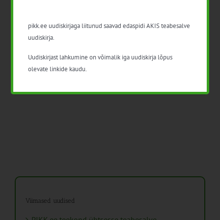
Avatud talude päev 2024
30. detsember 2023
|
Kategooriad:
Aiandus
,
Loomakasvatus
,
Maaettevõtlus
,
pikk.ee uudiskirjaga liitunud saavad edaspidi AKIS teabesalve
Mahemajandus
,
Mesindus
,
Taimekasvatus
,
Toiduainete tootmine
|
Sildid:
uudiskirja.
avatudtalud
Uudiskirjast lahkumine on võimalik iga uudiskirja lõpus
Kümnes üle-eestiline Avatud talude päev toimub 20.-21.
olevate linkide kaudu.
juuli 2024 Vaata [...]
Viimased uudised
PIKK.ee teekond ühtsesse teabesalve