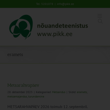
Skip
Tel: 5201078
|
info@pikk.ee
to
content
eramets
Metsarahvapäev
28. detsember 2025
|
Kategooriad:
Metsandus
|
Sildid:
eramets
,
metsamajandus
,
turundamine
METSARAHVAPÄEV 2026 toimub 12. septembril.