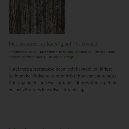
el
ed
Metsataimed mulda sügisel või kevadel
4. september 2023
|
Kategooriad:
Keskkond
,
Metsandus
,
Uudised
|
Sildid:
eramets
,
metsamajandus
,
Põllumehe Teataja
Kuigi metsa istutatakse peamiselt kevadel, on järjest
levinum ka sügisene, septembris tehtav metsauuendus.
Küll aga peab sügisese istutamise juures silmas pidama
erisusi võrreldes kevadise istutamisega.