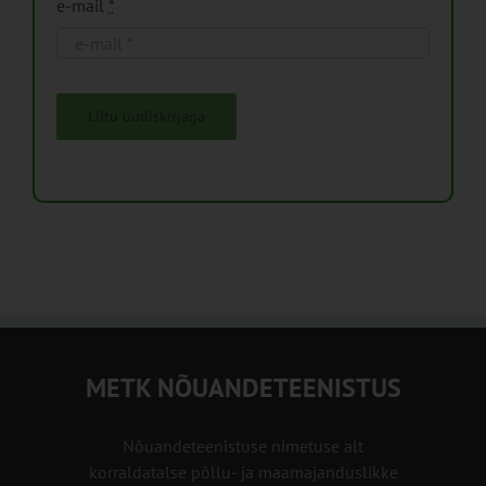
e-mail
*
Liitu uudiskirjaga
METK NÕUANDETEENISTUS
Nõuandeteenistuse nimetuse alt
korraldatalse põllu- ja maamajanduslikke