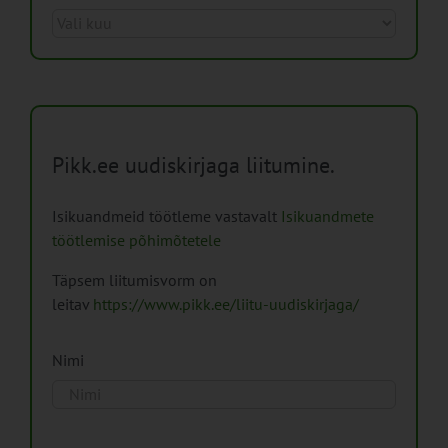
Arhiiv
Pikk.ee uudiskirjaga liitumine.
Isikuandmeid töötleme vastavalt
Isikuandmete
töötlemise põhimõtetele
Täpsem liitumisvorm on
leitav
https://www.pikk.ee/liitu-uudiskirjaga/
Nimi