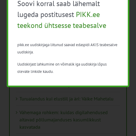
Soovi korral saab lähemalt
lugeda postitusest
PIKK.ee
teekond ühtsesse teabesalve
pikk.ee uudiskirjaga liitunud saavad edaspidi AKIS teabesalve
Viimased uudised
uudiskirja.
PIKK.ee teekond ühtsesse teabesalve
Uudiskirjast lahkumine on võimalik iga uudiskirja lõpus
Ammendatud turbaalad marjapõldudeks
olevate linkide kaudu.
Virtuaaltara: unistusest praktilise tööriistani
Turuaiandus kui elustiil ja äri: Väike Mahetalu
Vähemaga rohkem: kuidas digilahendused
aitavad põllumajanduses kasumlikkust
kasvatada