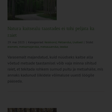
es
ed
Natura kaitsealu taastades ei tohi peljata ka
raiet
29. mai 2025
|
Kategooriad:
Keskkond
,
Metsandus
,
Uudised
|
Sildid:
eramets
,
metsamajandus
,
metsauuendus
,
teadus
Varasemalt majandatud, kuid nüüdseks kaitse alla
võetud metsade taastamisel võib vaja minna sihitud
raiet, et tekitada rohkem surnud puitu ja metsahäile, mis
annaks kadunud liikidele võimaluse uuesti löögile
pääseda.