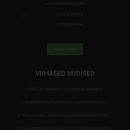
nõustamisteenuseid.
+372 5201078
info@pikk.ee
Kirjuta meile!
VIIMASED UUDISED
PIKK.ee teekond ühtsesse teabesalve
Ammendatud turbaalad marjapõldudeks
Virtuaaltara: unistusest praktilise tööriistani
Turuaiandus kui elustiil ja äri: Väike Mahetalu