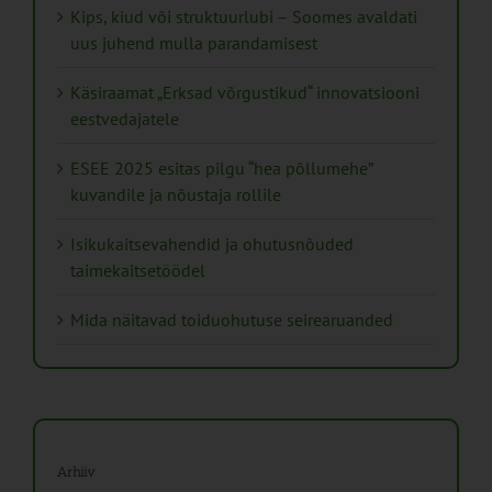
Kips, kiud või struktuurlubi – Soomes avaldati
uus juhend mulla parandamisest
Käsiraamat „Erksad võrgustikud“ innovatsiooni
eestvedajatele
ESEE 2025 esitas pilgu “hea põllumehe”
kuvandile ja nõustaja rollile
Isikukaitsevahendid ja ohutusnõuded
taimekaitsetöödel
Mida näitavad toiduohutuse seirearuanded
Arhiiv