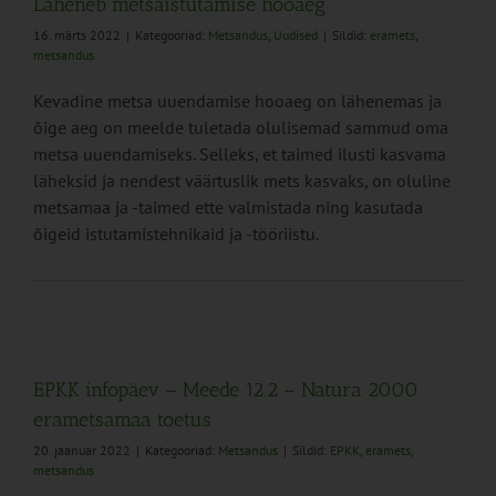
Läheneb metsaistutamise hooaeg
16. märts 2022
|
Kategooriad:
Metsandus
,
Uudised
|
Sildid:
eramets
,
metsandus
Kevadine metsa uuendamise hooaeg on lähenemas ja
õige aeg on meelde tuletada olulisemad sammud oma
metsa uuendamiseks. Selleks, et taimed ilusti kasvama
läheksid ja nendest väärtuslik mets kasvaks, on oluline
metsamaa ja -taimed ette valmistada ning kasutada
õigeid istutamistehnikaid ja -tööriistu.
EPKK infopäev – Meede 12.2 – Natura 2000
erametsamaa toetus
20. jaanuar 2022
|
Kategooriad:
Metsandus
|
Sildid:
EPKK
,
eramets
,
metsandus