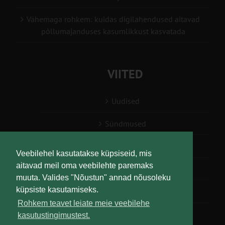
Vähemaga rohkem: kuidas digilahendused aitavad
põllumajanduses kasumlikkust kasvatada
VIITED
Uudised
Sündmused
Konsulent, nõustaja
Veebilehel kasutatakse küpsiseid, mis
aitavad meil oma veebilehte paremaks
Teabesalv
muuta. Valides "Nõustun" annad nõusoleku
küpsiste kasutamiseks.
Liitu uudiskirjaga
Rohkem teavet leiate meie veebilehe
kasutustingimustest.