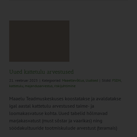
ed
Uued kattetulu arvestused
21. veebruar 2025
|
Kategooriad:
Maaettevõtlus
,
Uudised
|
Sildid:
FSDN
,
kattetulu
,
majandusarvestus
,
riskijuhtimine
Maaelu Teadmuskeskuses koostatakse ja avaldatakse
igal aastal kattetulu arvestused taime- ja
loomakasvatuse kohta. Uued tabelid hõlmavad
marjakasvatust (must sõstar ja vaarikas) ning
söödakultuuride tootmiskulude arvestust (teramais)