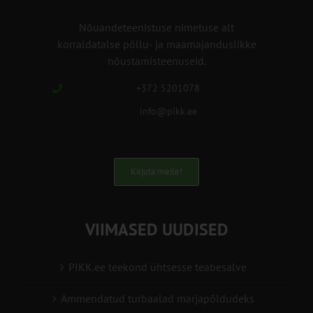
Nõuandeteenistuse nimetuse alt
korraldatalse põllu- ja maamajanduslikke
nõustamisteenuseid.
+372 5201078
info@pikk.ee
Kirjuta meile!
VIIMASED UUDISED
PIKK.ee teekond ühtsesse teabesalve
Ammendatud turbaalad marjapõldudeks