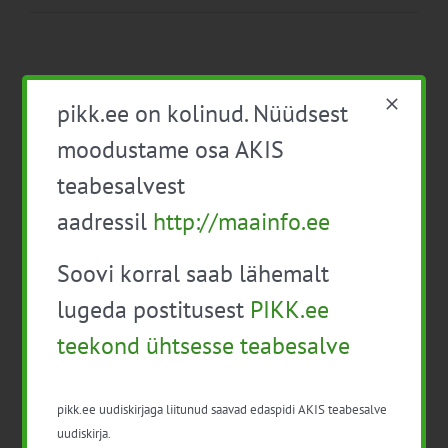
pikk.ee on kolinud. Nüüdsest
moodustame osa AKIS
teabesalvest
aadressil
http://maainfo.ee
Viimased uudised
PIKK.ee teekond ühtsesse teabesalve
Soovi korral saab lähemalt
lugeda postitusest
PIKK.ee
Ammendatud turbaalad marjapõldudeks
teekond ühtsesse teabesalve
Virtuaaltara: unistusest praktilise tööriistani
Turuaiandus kui elustiil ja äri: Väike Mahetalu
pikk.ee uudiskirjaga liitunud saavad edaspidi AKIS teabesalve
uudiskirja.
Vähemaga rohkem: kuidas digilahendused