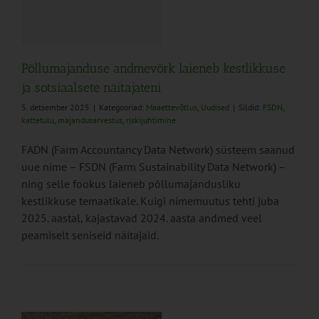
Põllumajanduse andmevõrk laieneb kestlikkuse
ja sotsiaalsete näitajateni
5. detsember 2025
|
Kategooriad:
Maaettevõtlus
,
Uudised
|
Sildid:
FSDN
,
kattetulu
,
majandusarvestus
,
riskijuhtimine
FADN (Farm Accountancy Data Network) süsteem saanud
uue nime – FSDN (Farm Sustainability Data Network) –
ning selle fookus laieneb põllumajandusliku
kestlikkuse temaatikale. Kuigi nimemuutus tehti juba
2025. aastal, kajastavad 2024. aasta andmed veel
peamiselt seniseid näitajaid.