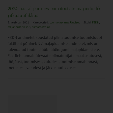
2024. aastal paranes piimatootjate majanduslik
jätkusuutlikkus
5. veebruar 2026
|
Kategooriad:
Loomakasvatus
,
Uudised
|
Sildid:
FSDN
,
majandusarvestus
,
piimatootmine
FSDN andmetel koostatud piimatootmise tootmistüübi
faktileht põhineb 97 majapidamise andmetel, mis on
laiendatud tootmistüübi üldkogumi majapidamistele.
Faktileht annab ülevaate piimatootjate maakasutusest,
tööjõust, tootmisest, kuludest, tootmise omahinnast,
toetustest, varadest ja jätkusuutlikkusest.
rk