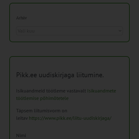
Arhiiv
Arhiiv
Pikk.ee uudiskirjaga liitumine.
Isikuandmeid töötleme vastavalt
Isikuandmete
töötlemise põhimõtetele
Täpsem liitumisvorm on
leitav
https://www.pikk.ee/liitu-uudiskirjaga/
Nimi