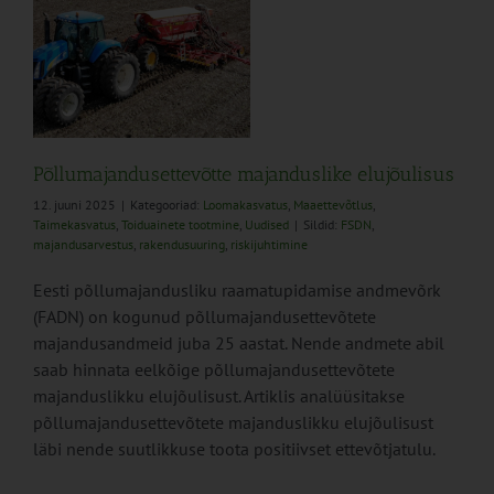
us
e
Põllumajandusettevõtte majanduslike elujõulisus
12. juuni 2025
|
Kategooriad:
Loomakasvatus
,
Maaettevõtlus
,
Taimekasvatus
,
Toiduainete tootmine
,
Uudised
|
Sildid:
FSDN
,
majandusarvestus
,
rakendusuuring
,
riskijuhtimine
Eesti põllumajandusliku raamatupidamise andmevõrk
(FADN) on kogunud põllumajandusettevõtete
majandusandmeid juba 25 aastat. Nende andmete abil
saab hinnata eelkõige põllumajandusettevõtete
majanduslikku elujõulisust. Artiklis analüüsitakse
põllumajandusettevõtete majanduslikku elujõulisust
läbi nende suutlikkuse toota positiivset ettevõtjatulu.