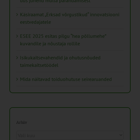
uus juhend mulla parandamisest
Käsiraamat „Erksad võrgustikud“ innovatsiooni
eestvedajatele
ESEE 2025 esitas pilgu “hea põllumehe”
kuvandile ja nõustaja rollile
Isikukaitsevahendid ja ohutusnõuded
taimekaitsetöödel
Mida näitavad toiduohutuse seirearuanded
Arhiiv
Arhiiv