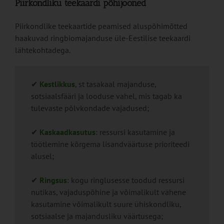
Piirkondliku teekaardi põhijooned
Piirkondlike teekaartide peamised aluspõhimõtted
haakuvad ringbiomajanduse üle-Eestilise teekaardi
lähtekohtadega.
✔
Kestlikkus
, st tasakaal majanduse,
sotsiaalsfääri ja looduse vahel, mis tagab ka
tulevaste põlvkondade vajadused;
✔
Kaskaadkasutus
: ressursi kasutamine ja
töötlemine kõrgema lisandväärtuse prioriteedi
alusel;
✔
Ringsus
: kogu ringlusesse toodud ressursi
nutikas, vajaduspõhine ja võimalikult vähene
kasutamine võimalikult suure ühiskondliku,
sotsiaalse ja majandusliku väärtusega;