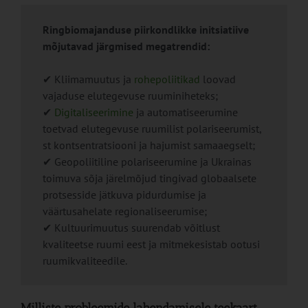
Ringbiomajanduse piirkondlikke initsiatiive
mõjutavad järgmised megatrendid:
✔ Kliimamuutus ja
rohepoliitikad
loovad
vajaduse elutegevuse ruuminiheteks;
✔
Digitaliseerimine
ja automatiseerumine
toetvad elutegevuse ruumilist polariseerumist,
st kontsentratsiooni ja hajumist samaaegselt;
✔ Geopoliitiline polariseerumine ja Ukrainas
toimuva sõja järelmõjud tingivad globaalsete
protsesside jätkuva pidurdumise ja
väärtusahelate regionaliseerumise;
✔ Kultuurimuutus suurendab võitlust
kvaliteetse ruumi eest ja mitmekesistab ootusi
ruumikvaliteedile.