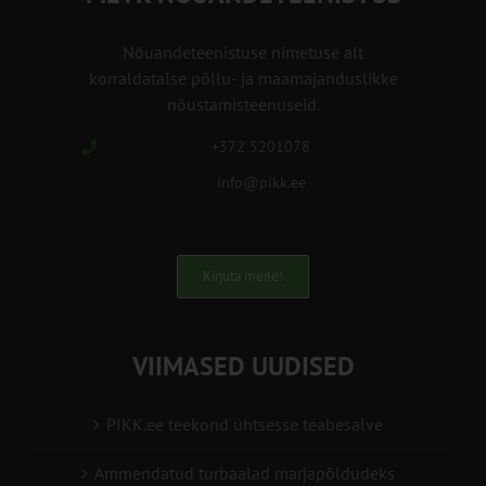
Nõuandeteenistuse nimetuse alt
korraldatalse põllu- ja maamajanduslikke
nõustamisteenuseid.
+372 5201078
info@pikk.ee
Kirjuta meile!
VIIMASED UUDISED
PIKK.ee teekond ühtsesse teabesalve
Ammendatud turbaalad marjapõldudeks