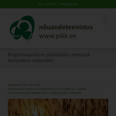
Skip
Tel: 5201078
|
info@pikk.ee
to
content
Ringbiomajanduse piirkondliku teekaardi
koostamise metoodika
Avaldatud: 30. mai 2024
Kategooriad:
Keskkond
,
Maaettevõtlus
,
Ühistegevus
,
Uudised
Sildid:
Keskkond
,
Maaettevõtlus
,
ringmajandus
,
rohelepe