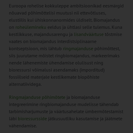
Euroopa rohelise kokkuleppe ambitsioonikad eesmärgid
nõuavad põhimõttelisi muutusi nii ettevõtluses,
elustiilis kui ühiskonnanormides üldiselt. Biomajandus
on
roheülemineku
eeldus ja ühtlasi selle tulemus. Kuna
kestlikkuse, majandusarengu ja
lisandväärtuse
tõstmise
vaates on biomajandus interdistsiplinaarne
kontseptsioon, mis lähtub
ringmajanduse
põhimõttest,
siis juurutame mõistet ringbiomajandus, markeerimaks
nende lähenemiste ühendamise olulisust ning
bioressursi võimalusi asendamaks (imporditud)
fossiilseid materjale kestlikemate biopõhiste
alternatiividega.
Ringmajanduse põhimõtete
ja biomajanduse
integreerimine ringbiomajanduse mudelisse tähendab
tarbimisharjumuste ja väärtusahelate ümbermõtestamist
läbi
bioressursside
jätkusuutliku kasutamise ja jäätmete
vähendamise.