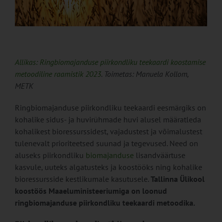
Allikas: Ringbiomajanduse piirkondliku teekaardi koostamise
metoodiline raamistik 2023
. Toimetas: Manuela Kollom,
METK
Ringbiomajanduse piirkondliku teekaardi eesmärgiks on
kohalike sidus- ja huvirühmade huvi alusel määratleda
kohalikest bioressurssidest, vajadustest ja võimalustest
tulenevalt prioriteetsed suunad ja tegevused. Need on
aluseks piirkondliku
biomajanduse
lisandväärtuse
kasvule, uuteks algatusteks ja koostööks ning kohalike
bioressursside kestlikumale kasutusele.
Tallinna Ülikool
koostöös Maaeluministeeriumiga on loonud
ringbiomajanduse piirkondliku teekaardi metoodika.