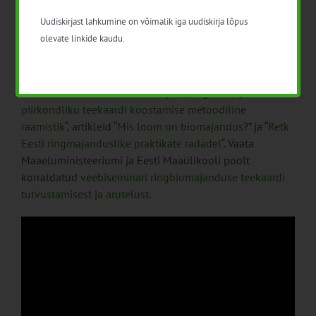
toetama avainfo, mis võimaldaks ettevõtjatel ja
Uudiskirjast lahkumine on võimalik iga uudiskirja lõpus
erinevatel osapooltel saada ülevaate tekkivatest
olevate linkide kaudu.
biojäätmetest ning olemasolevatest ja võimalikest
väärtusahelatest.
Loe lähemalt koostatud materjali
„Ringbiomajanduse
piirkondliku teekaardi koostamise metoodiline
raamistik“
, artikleid “
Mis loom on biomajandus
?” ja “
Retk
Eesti ringmajanduslike praktikate radadel
“. Vaata
Maaeluministeeriumi ja Eesti Maaülikooli poolt
korraldatud
veebiseminari ringbiomajanduse teekaardi
tutvustamisest ja arutelust
.