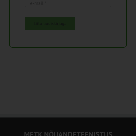
Liitu uudiskirjaga
METK NÕUANDETEENISTUS