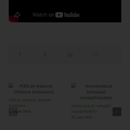
PIKK.ee teekond ühtsesse
teabesalve
Ammendatud turbaalad
1. august 2026
marjapõldudeks
25. juuli 2026