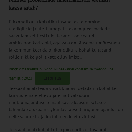
Milliste probleemide lahendamisele teekaart
kaasa aitab?
Piirkondliku ja kohaliku tasandi esiletoomine
üleriigiliste ja üle-Euroopaliste arengueesmärkide
saavutamisel. Eesti riigi tasandil on seatud
ambitsioonikad sihid, aga vaja on täpsemalt mõtestada
ja kommunikeerida piirkondliku ja kohaliku tasandi
rollid riiklike poliitikate elluviimisel.
Ringbiomajanduse piirkondliku teekaardi koostamise metoodiline
Laadi alla
raamistik 2023
Teekaart aitab leida viisid, kuidas toetada nii kohalike
kui suuremate ettevõtjate motivatsiooni
ringbiomajanduse temaatikasse kaasumisel. See
tähendab arusaamist, kuidas täpselt ringbiomajandus on
neile väärtuslik ja toetab nende ettevõtlust.
Teekaart aitab kohalikul ja piirkondlikul tasandil