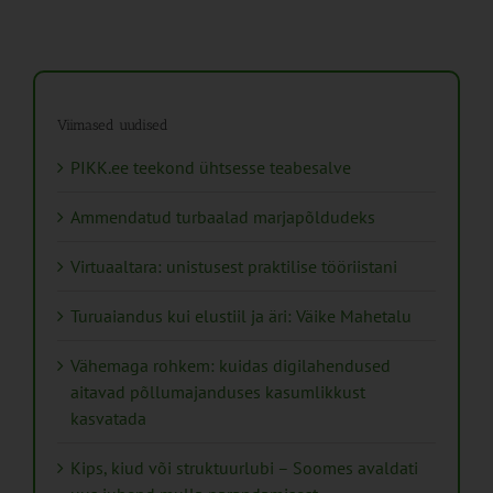
Viimased uudised
PIKK.ee teekond ühtsesse teabesalve
Ammendatud turbaalad marjapõldudeks
Virtuaaltara: unistusest praktilise tööriistani
Turuaiandus kui elustiil ja äri: Väike Mahetalu
Vähemaga rohkem: kuidas digilahendused
aitavad põllumajanduses kasumlikkust
kasvatada
Kips, kiud või struktuurlubi – Soomes avaldati