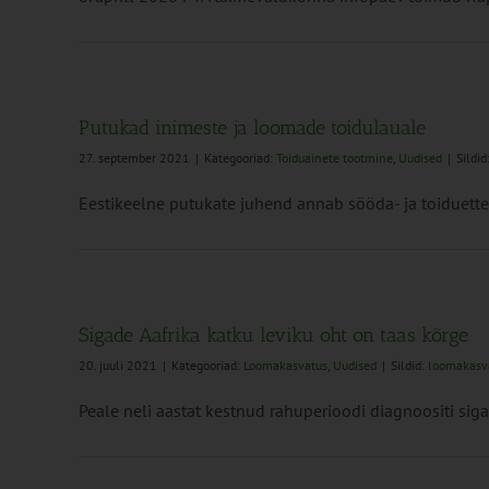
Putukad inimeste ja loomade toidulauale
27. september 2021
|
Kategooriad:
Toiduainete tootmine
,
Uudised
|
Sildid
Eestikeelne putukate juhend annab sööda- ja toiduettevõ
Sigade Aafrika katku leviku oht on taas kõrge
20. juuli 2021
|
Kategooriad:
Loomakasvatus
,
Uudised
|
Sildid:
loomakasv
Peale neli aastat kestnud rahuperioodi diagnoositi sigade