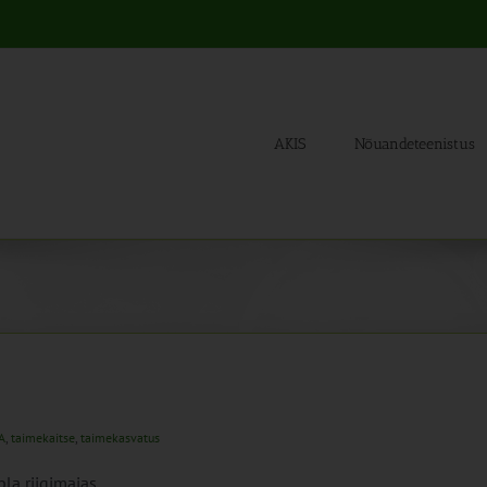
AKIS
Nõuandeteenistus
A
,
taimekaitse
,
taimekasvatus
la riigimajas