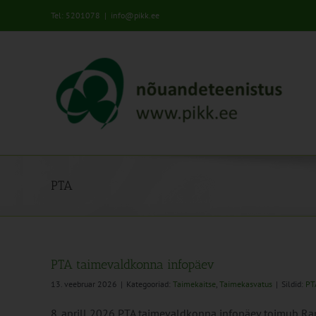
Skip
Tel: 5201078
|
info@pikk.ee
to
content
PTA
PTA taimevaldkonna infopäev
13. veebruar 2026
|
Kategooriad:
Taimekaitse
,
Taimekasvatus
|
Sildid:
PT
8. aprill 2026 PTA taimevaldkonna infopäev toimub Rap