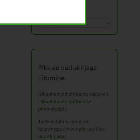
Arhiiv
Arhiiv
Pikk.ee uudiskirjaga
liitumine.
Isikuandmeid töötleme vastavalt
Isikuandmete töötlemise
põhimõtetele
Täpsem liitumisvorm on
leitav
https://www.pikk.ee/liitu-
uudiskirjaga/