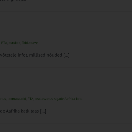
:
PTA
,
putukad
,
Toiduteave
tetele infot, millised nõuded [...]
atus
,
loomataudid
,
PTA
,
seakasvatus
,
sigade Aafrika katk
 Aafrika katk taas [...]