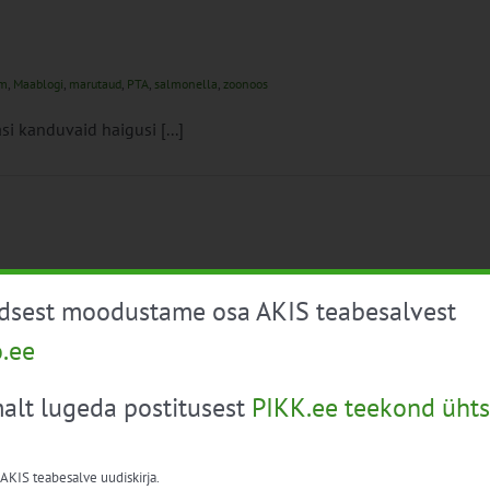
um
,
Maablogi
,
marutaud
,
PTA
,
salmonella
,
zoonoos
i kanduvaid haigusi [...]
üdsest moodustame osa AKIS teabesalvest
o.ee
alt lugeda postitusest
PIKK.ee teekond ühts
 AKIS teabesalve uudiskirja.