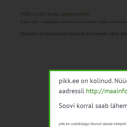
Mida tasub teada zoonoosidest
9. juuli 2021
|
Kategooriad:
Loomakasvatus
,
Uudised
|
Sildid:
antibiootik
Otseselt või ka kaudselt loomade ja inimeste vahel edas
pikk.ee on kolinud. Nü
aadressil
http://maainf
Soovi korral saab lähem
pikk.ee uudiskirjaga liitunud saavad edaspidi