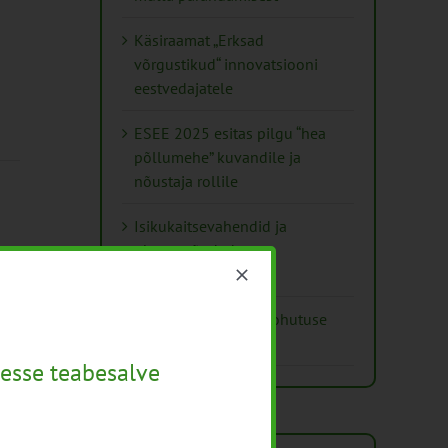
Käsiraamat „Erksad
võrgustikud“ innovatsiooni
eestvedajatele
ESEE 2025 esitas pilgu “hea
põllumehe” kuvandile ja
nõustaja rollile
Isikukaitsevahendid ja
ohutusnõuded
taimekaitsetöödel
Mida näitavad toiduohutuse
seirearuanded
esse teabesalve