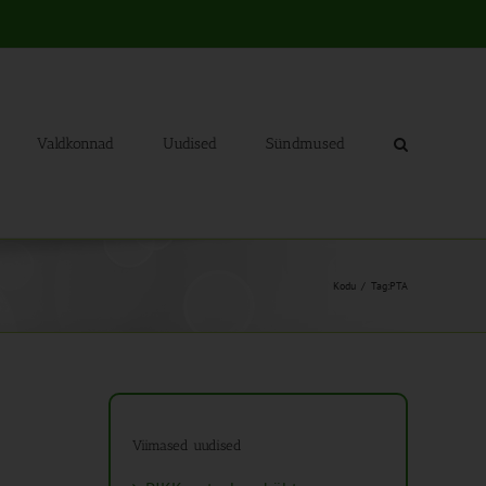
Valdkonnad
Uudised
Sündmused
Kodu
Tag:
PTA
Viimased uudised