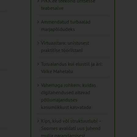
PIKK.ee teekond ühtsesse
teabesalve
Ammendatud turbaalad
marjapõldudeks
Virtuaaltara: unistusest
praktilise tööriistani
Turuaiandus kui elustiil ja äri:
Väike Mahetalu
Vähemaga rohkem: kuidas
digilahendused aitavad
põllumajanduses
kasumlikkust kasvatada
Kips, kiud või struktuurlubi –
Soomes avaldati uus juhend
mulla parandamisest