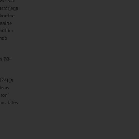
sse. See
ustõrjega
hekordne
maalne
võtliku
eneb
 70 ̶
024) ja
iksus
Iron’
av alates