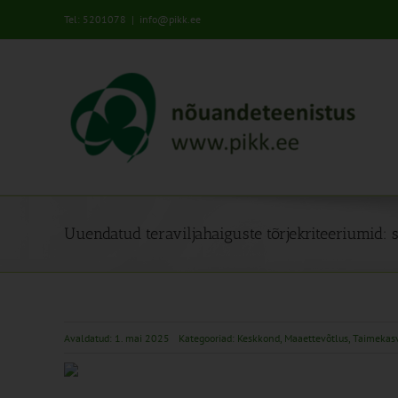
Skip
Tel: 5201078
|
info@pikk.ee
to
content
Uuendatud teraviljahaiguste tõrjekriteeriumid:
Avaldatud: 1. mai 2025
Kategooriad:
Keskkond
,
Maaettevõtlus
,
Taimekas