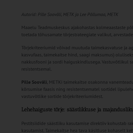
Autorid: Pille Sooväli, METK ja Lee Põllumaa, METK
Maaelu Teadmuskeskus ajakohastas kolmeaastaste põ
toetada tõhusamate tõrjestrateegiate valikut, arvestad
Tõrjekriteeriumid võivad muutuda taimekasvatuse ja ag
kasvufaas, taimekaitse hind, saagi maksumus) oluliseks 
nakkusfooni ja sordi haiguskindlusega. Vastuvõtlikul s
resistentsemal.
Pille Sooväli
, METKi taimekaitse osakonna vanemteadur-
kõrsumise faasis ning resistentsematel sortidel lipulehe
vastuvõtlike sortide tõrjekriteeriumidest.
Lehehaiguste tõrje: säästlikkuse ja majandusli
Pestitsiidide säästliku kasutamise direktiiv kohustab
kasutamist. Taimekaitse hea tava käsitluse kohaselt k