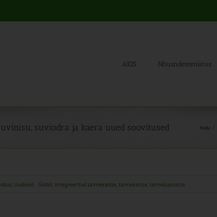
AKIS
Nõuandeteenistus
 suvinisu, suviodra ja kaera uued soovitused
Kodu
vatus
,
Uudised
Sildid:
integreeritud taimekaitse
,
taimekaitse
,
taimekasvatus