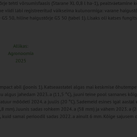
õrje tehti võrsumisfaasis (Starane XL 0,8 l ha-1), pealtväetamine 
 viidi läbi registreeritud väikseima kulunormiga: varane haigust
GS 50, hiline haigustõrje GS 50 (tabel 1). Lisaks oli katses fungits
Allikas:
Agronoomia
2025
act abil (joonis 1). Katseaastatel algas mai keskmise õhutempe
kuu algus jahedam 2023. a (11,5 °C), juuni teine pool sarnanes kõig
atuur mõõdeti 2024. a juulis (20 °C). Sademeid esines igal aastal e
8,8 mm). Juunis sadas rohkem 2024. a (58 mm) ja vähem 2023. a (
, kuid samal perioodil sadas 2022. a ainult 6 mm. Kõige sajusem o