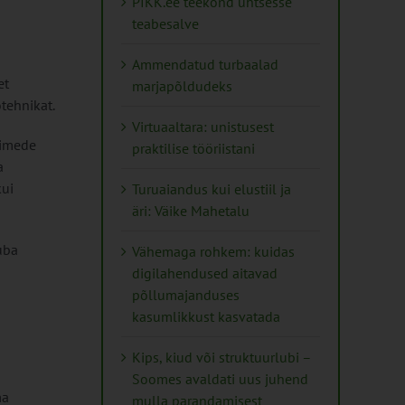
PIKK.ee teekond ühtsesse
teabesalve
Ammendatud turbaalad
et
marjapõldudeks
tehnikat.
Virtuaaltara: unistusest
aimede
praktilise tööriistani
a
kui
Turuaiandus kui elustiil ja
äri: Väike Mahetalu
uba
Vähemaga rohkem: kuidas
digilahendused aitavad
põllumajanduses
kasumlikkust kasvatada
Kips, kiud või struktuurlubi –
Soomes avaldati uus juhend
ma
mulla parandamisest