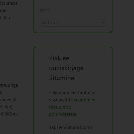
kõrsumise
õrje
Arhiiv
iidita
Arhiiv
Pikk.ee
uudiskirjaga
liitumine.
ratuuriga
il
Isikuandmeid töötleme
rinevalt.
vastavalt
Isikuandmete
28 mm).
töötlemise
li 2024.a
põhimõtetele
Täpsem liitumisvorm