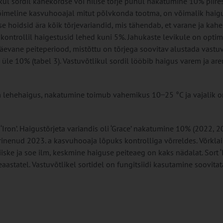
ul sordil kahekordse või hilise tõrje puhul nakatumine 10% piire
võimeline kasvuhooajal mitut põlvkonda tootma, on võimalik haig
ise hoidsid ära kõik tõrjevariandid, mis tähendab, et varane ja ka
k, kontrollil haigestusid lehed kuni 5%. Jahukaste levikule on opti
päevane peiteperiood, mistõttu on tõrjega soovitav alustada vastu
üle 10% (tabel 3). Vastuvõtlikul sordil lööbib haigus varem ja ar
 lehehaigus, nakatumine toimub vahemikus 10 ̶ 25 °C ja vajalik on
 ‘Iron’. Haigustõrjeta variandis oli ‘Grace’ nakatumine 10% (2022, 2
rinenud 2023. a kasvuhooaja lõpuks kontrolliga võrreldes. Võrkla
iske ja soe ilm, keskmine haiguse peiteaeg on kaks nädalat. Sort ‘
aastatel. Vastuvõtlikel sortidel on fungitsiidi kasutamine soovitat