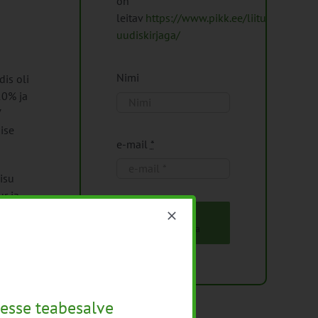
on
leitav
https://www.pikk.ee/liitu-
uudiskirjaga/
Nimi
dis oli
10% ja
7
ise
e-mail
*
nisu
r ja -
ahjustus
Liitu
uudiskirjaga
je 2024.
42 päeva
esse teabesalve