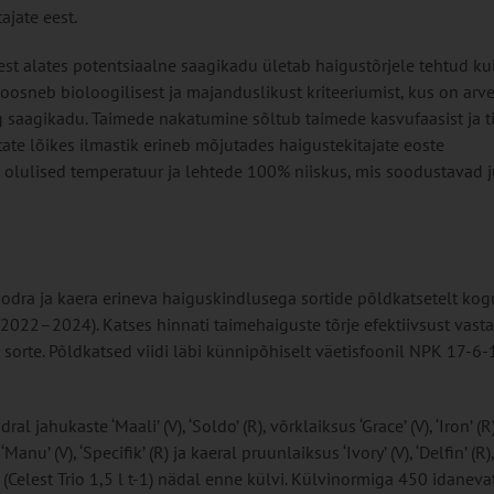
ajate eest.
est alates potentsiaalne saagikadu ületab haigustõrjele tehtud ku
koosneb bioloogilisest ja majanduslikust kriteeriumist, kus on arv
 saagikadu. Taimede nakatumine sõltub taimede kasvufaasist ja t
ate lõikes ilmastik erineb mõjutades haigustekitajate eoste
i olulised temperatuur ja lehtede 100% niiskus, mis soodustavad 
iodra ja kaera erineva haiguskindlusega sortide põldkatsetelt ko
2022–2024). Katses hinnati taimehaiguste tõrje efektiivsust vasta
sorte. Põldkatsed viidi läbi künnipõhiselt väetisfoonil NPK 17-6-
l jahukaste ‘Maali’ (V), ‘Soldo’ (R), võrklaiksus ‘Grace’ (V), ‘Iron’ (R)
anu’ (V), ‘Specifik’ (R) ja kaeral pruunlaiksus ‘Ivory’ (V), ‘Delfin’ (R),
i (Celest Trio 1,5 l t-1) nädal enne külvi. Külvinormiga 450 idaneva