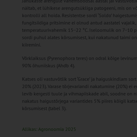
Jahukaste arengule vähemsoodsal aastal jäi vastuvõtlik
näitab, et lühikese arengutsükliga patogeeni, mis on 
kontrolli all hoida. Resistentse sordi ‘Soldo’ haigestum
fungitsiidiga pritsimine ei olnud antud aastatel vajali
temperatuurivahemik 15 ̶ 22 °C. Iseloomulik on 7 ̶ 10 
sordi puhul alates kõrsumisest, kui nakatunud taimi on 
kiiremini.
Võrklaiksus (Pyrenophora teres) on odral kõige levinum
90% õhuniiskus (Ahdb 4).
Katses oli vastuvõtlik sort ‘Grace’ ja haiguskindlam sort
20% (2023). Varase tõrjevariandi nakatumine (20%) ei e
levib kergesti tuule ja vihmapiiskade abil, soodne on ni
nakatus haigustõrjega variantides 5% piires kõigil katse
kõrsumisest (tabel 3).
Allikas: Agronoomia 2025