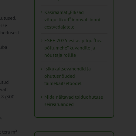
Käsiraamat „Erksad
lutused.
võrgustikud“ innovatsiooni
esse
eestvedajatele
ihedusest
ESEE 2025 esitas pilgu “hea
juba
põllumehe” kuvandile ja
nõustaja rollile
Isikukaitsevahendid ja
ohutusnõuded
gutud
taimekaitsetöödel
valt
18 (300
Mida näitavad toiduohutuse
seirearuanded
,
t tera m²