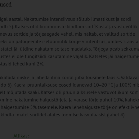
mused
igal aastal. Nakatumise intensiivsus sõltub ilmastikust ja sordi
 5). Katses olid kroonrooste kindlam sort ‘Kusta’ ja vastuvõtlik 
nevus sortide ja tõrjeaegade vahel, mis näitab, et valitud sortide
useks on patogeenile iseloomulik kõrge virulentsus, umbes 5 aast
statel jäi üldine nakatumise tase madalaks. Tõrjega peab sekkuma
stes ei ole fungitsiidi kasutamine vajalik. Katsetes jäi haigestumi
stusid lehed kuni 2%.
atada niiske ja jaheda ilma korral juba tõusmete faasis. Valdaval
Ahdb 6). Kaera-pruunlaiksuse eosed idanevad 10‒20 °C ja 100% nii
t mõjutada saaki. Katses oli pruunlaiksusele vastuvõtlikum sort ‘I
eskmine nakatumine haigustõrjeta ja varase tõrje puhul 10%, kahek
 haigestumise 5% tasemele. Kaera lehehaiguste tõrje on efektiivn
kindla- matel sortidel alates loomise kasvufaasist (tabel 4).
Allikas: