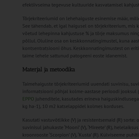
efektiivseima tegevuse kultuuride kasvatamisel kahjust
Tõrjekriteeriumid on lehehaiguste esinemise määr, mill
See tähendab, et igal haigusel on tõrjekriteerium, mis 
võetud lehepinna kahjustuse % ja tõrje maksumus ning
põllul. Oluline osa on keskkonnatingimustel, kuna aast
kontsentratsiooni õhus. Keskkonnatingimustest on erit
taime lehele sattunud patogeeni eoste idanemist.
Materjal ja metoodika
Taimehaiguste tõrjekriteeriumid uuendati suvinisu, suv
informatsiooni põhjal kolme-aastase perioodi jooksul (
EPPO
juhenditele, kasutades erineva haiguskindlusega 
kg ha-1), 10 m2 katselappidel kolmes korduses.
Kasutati vastuvõtlikke (V) ja resistentsemaid (R) sorte: odra
suvinisul jahukaste ‘Mooni’ (V), ‘Mireete’ (R), helelaiksus ‘M
kroonrooste ‘Scorpion’ (V), ‘Kusta’ (R). Külviseeme puhit