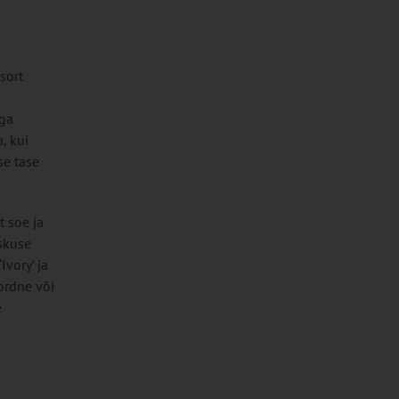
sort
aga
, kui
se tase
t soe ja
skuse
vory’ ja
ordne või
e