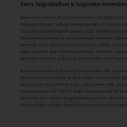
Kaera haiguskindluse ja haigustõrje katsetule
Kaera kroonrooste (Puccinia coronata) võib kahjustada
haiguskindlusest, vaheperemeestaimeks on türnpuu (Ahdb
‘Scorpion’. Katseperioodil puudus tõrje efektiivsuses eri
resistentsustasemed ei olnud piisavalt erinevad. Põhj
väheneb sordi resistentsus kroonrooste suhtes. Katseaa
kaera loomine jääb niiskesse perioodi, kuivades tingimu
piisavalt madalaks (5%), kuigi kahekordsel tõrjel haige
Kaera pruunlaiksus (Pyrenophora avenae) võib kaera nak
vihmane ilm soodustab levikut alates loomisfaasist (
tingimustes ning lehtede tugev nakatumine võib olulisel
haiguskindlam sort ‘Delfin’. Kogu katseperioodil oli k
hilisemas kasvufaasis fungitsiidi kasutamine vähendas
vastuvõtlikel sortidel alates kõrsumise lõpust ja haigus