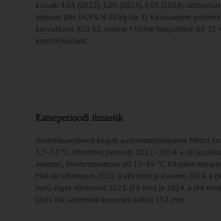
külvati 4.05 (2022), 3.05 (2023), 9.05 (2024). Umbrohut
alguses (AN 34,4% N 30 kg ha-1). Kasvuaegne pritsimine
kasvufaasis (GS) 32, varane + hiline haigustõrje GS 32 + 
kontrollvariant.
Katseperioodi ilmastik
Ilmastikuandmed koguti automaatilmajaama Metos Comp
5,7 ̶ 7,7 °C. Võrreldes perioodi 2022–2024. a oli juuni
aastatel, õhutemperatuur oli 15 ̶ 19 °C. Kõrgeim temper
Mai oli vihmasem 2022. a (49 mm) ja kuivem 2024. a (
Juuli algas vihmaselt 2023. (65 mm) ja 2024. a (44 mm)
juuli, mil sademeid kogunes kokku 152 mm.