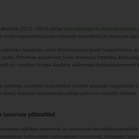
ldkatsete (2022–2024) põhjal
teraviljahaiguste tõrjekriteeriumid
, 
es sordi haiguskindlust, kasvufaaside tundlikkust ja muutuvat agro
rotehnika muutudes, olles tõrjestrateegia (sordi haiguskindlus, t
osaks. Pritsimise ajastamisel tuleb arvestada ilmastiku, kahjustaj
ordil on soovitus tõrjega alustada väiksemast kahjustustasemest 
juhataja, soovitab vastuvõtlikel sortidel alustada haigustõrjet j
 faasis; osaliselt resistentsete sortide puhul on mõistlik lähtuda
ku tasuvuse põhimõtted
 rakendama vajalikke meetmeid, et vähendada taimekaitsevahendite
ehtestatakse kultuuridele optimaalsed soovitused, mis peaks taga