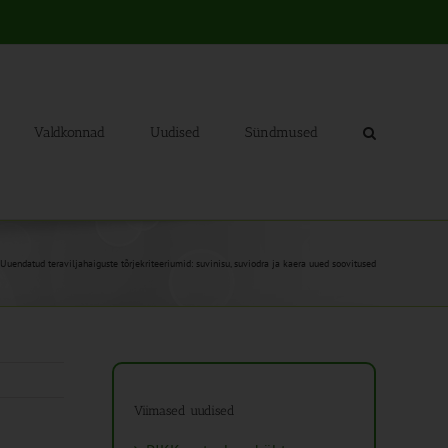
Valdkonnad
Uudised
Sündmused
Uuendatud teraviljahaiguste tõrjekriteeriumid: suvinisu, suviodra ja kaera uued soovitused
Viimased uudised