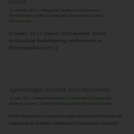
foorum
13. oktoober 2023
|
Kategooriad:
Keskkond
,
Loomakasvatus
,
Taimekasvatus
|
Sildid:
agroökoloogia
,
põllumajandus
,
taastav
põllumajandus
Kuupäev: 24.-25. jaanuar 2024 Asukoht: Tallinn,
Kultuurikatel Kodulehekülg: northernroots.eu
Põllumajandusel on [...]
Agroökoloogia eluslabor Eesti Maaülikoolis
14. juuli 2022
|
Kategooriad:
Keskkond
,
Mahetootmine
,
Toiduainete
tootmine
,
Uudised
|
Sildid:
agroökoloogia
,
Eesti Maaülikool
,
eluslabor
Eesti Maaülikooli agroökoloogia eluslabori eesmärk on
edendada ja toetada mitmekesist mahetoidu tootmist.