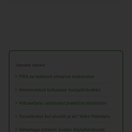
Viimased uudised
PIKK.ee teekond ühtsesse teabesalve
Ammendatud turbaalad marjapõldudeks
Virtuaaltara: unistusest praktilise tööriistani
Turuaiandus kui elustiil ja äri: Väike Mahetalu
Vähemaga rohkem: kuidas digilahendused