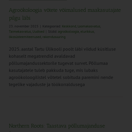
Agroökoloogia võtete võimalused maakasutajate
pilgu läbi
23. november 2025
|
Kategooriad:
Keskkond
,
Loomakasvatus
,
Taimekasvatus
,
Uudised
|
Sildid:
agroökoloogia
,
elurikkus
,
ökosüsteemiteenused
,
rakendusuuring
2025. aastal Tartu Ülikooli poolt läbi viidud küsitluse
kohaselt megatrendid avaldavad
põllumajandussektorile tugevat survet. Põllumaa
kasutajatele tuleb pakkuda tuge, mis lubaks
agroökoloogilistel võtetel sobituda paremini nende
tegelike vajaduste ja töökorraldusega
Northern Roots: Taastava põllumajanduse