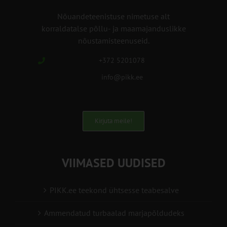
Nõuandeteenistuse nimetuse alt
korraldatalse põllu- ja maamajanduslikke
nõustamisteenuseid.
+372 5201078
info@pikk.ee
Kirjuta meile!
VIIMASED UUDISED
PIKK.ee teekond ühtsesse teabesalve
Ammendatud turbaalad marjapõldudeks