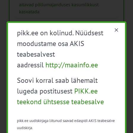
aitavad põllumajanduses kasumlikkust
kasvatada
Kips, kiud või struktuurlubi – Soomes avaldati
pikk.ee on kolinud. Nüüdsest
uus juhend mulla parandamisest
moodustame osa AKIS
Käsiraamat „Erksad võrgustikud“ innovatsiooni
teabesalvest
eestvedajatele
aadressil
http://maainfo.ee
ESEE 2025 esitas pilgu “hea põllumehe”
kuvandile ja nõustaja rollile
Soovi korral saab lähemalt
Isikukaitsevahendid ja ohutusnõuded
lugeda postitusest
PIKK.ee
taimekaitsetöödel
teekond ühtsesse teabesalve
Mida näitavad toiduohutuse seirearuanded
pikk.ee uudiskirjaga liitunud saavad edaspidi AKIS teabesalve
uudiskirja.