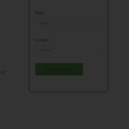
Nimi
e-mail
*
Liitu uudiskirjaga
tav