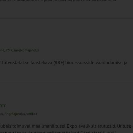
ine
,
PMK
,
ringbiomajandus
tutvustatakse taastekava (RRF) bioressursside väärindamise ja
kam
us
,
ringmajandus
,
vetikas
bais toimuval maailmanäitusel Expo avalikult arutlesid. Ürituse 