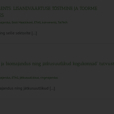
ENTS: LISANDVÄÄRTUSE TÕSTMINE JA TOORME
ES
majandus
,
Eesti Maaülikool
,
ETAG
,
konverents
,
TalTech
g selle sektorite [...]
- ja biomajandus ning jätkusuutlikud kogukonnad“ tutvus
majandus
,
ETAG
,
jätkusuutlikkus
,
ringmajandus
jandus ning jätkusuutlikud [...]