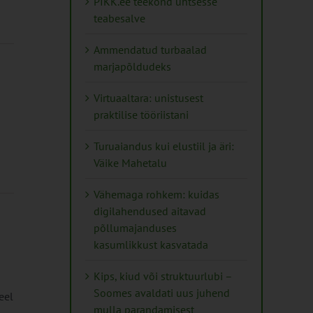
PIKK.ee teekond ühtsesse
teabesalve
Ammendatud turbaalad
marjapõldudeks
Virtuaaltara: unistusest
praktilise tööriistani
Turuaiandus kui elustiil ja äri:
Väike Mahetalu
Vähemaga rohkem: kuidas
digilahendused aitavad
põllumajanduses
kasumlikkust kasvatada
Kips, kiud või struktuurlubi –
Soomes avaldati uus juhend
eel
mulla parandamisest