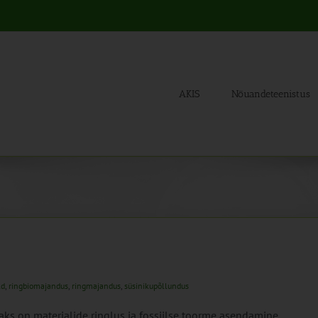
AKIS
Nõuandeteenistus
ld
,
ringbiomajandus
,
ringmajandus
,
süsinikupõllundus
ks on materjalide ringlus ja fossiilse toorme asendamine