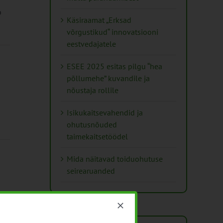
b
Käsiraamat „Erksad
võrgustikud“ innovatsiooni
eestvedajatele
ESEE 2025 esitas pilgu “hea
põllumehe” kuvandile ja
nõustaja rollile
Isikukaitsevahendid ja
ohutusnõuded
taimekaitsetöödel
Mida näitavad toiduohutuse
seirearuanded