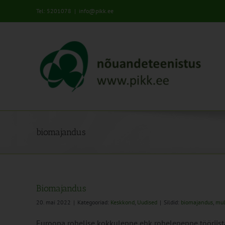
Skip
Tel: 5201078
|
info@pikk.ee
to
content
biomajandus
Biomajandus
20. mai 2022
|
Kategooriad:
Keskkond
,
Uudised
|
Sildid:
biomajandus
,
mu
Euroopa rohelise kokkuleppe ehk rohelepeppe tööriista