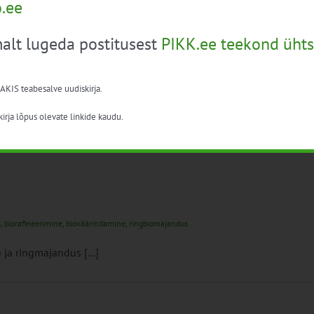
o.ee
alt lugeda postitusest
PIKK.ee teekond ühts
ti jääb
 AKIS teabesalve uudiskirja.
:
biokütus
,
biomajandus
,
süsinik
irja lõpus olevate linkide kaudu.
atavad biokütused vähendavad oluliselt süsihappegaasi [...]
s
,
biorafineerimine
,
bioväärindamine
,
ringbiomajandus
ja ringmajandus [...]