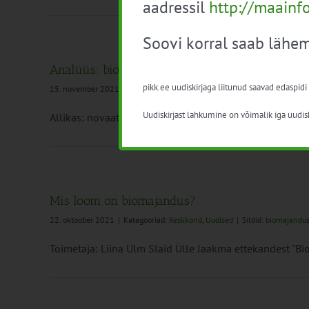
aadressil
http://maainf
Soovi korral saab lähem
Analüüs: biokütustest on kasu, kuniks mets püs
pikk.ee uudiskirjaga liitunud saavad edaspidi
15. november 2021
|
Kategooriad:
Keskkond
,
Metsandus
,
Uudised
|
Sildid
Uudiskirjast lahkumine on võimalik iga uudisk
Allikas: novaator.ee, Jaan-Juhan Oidermaa Laialt kasut
Mis loom on biomajandus?
22. oktoober 2021
|
Kategooriad:
Keskkond
,
Uudised
|
Sildid:
biomajandu
Toimetaja: Liina Ulm Slaid Ülle Jaakma ettekandest "Bio 