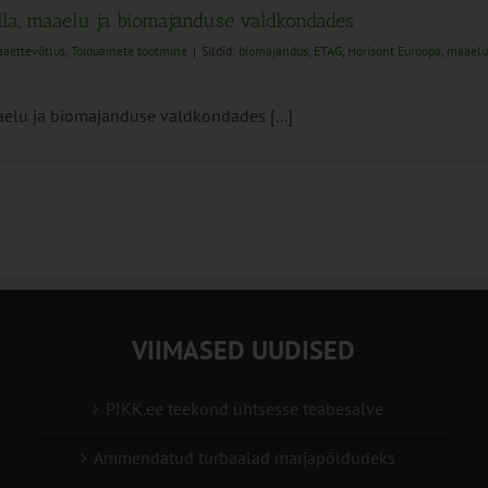
la, maaelu ja biomajanduse valdkondades
aettevõtlus
,
Toiduainete tootmine
|
Sildid:
biomajandus
,
ETAG
,
Horisont Euroopa
,
maaelu
elu ja biomajanduse valdkondades [...]
VIIMASED UUDISED
PIKK.ee teekond ühtsesse teabesalve
Ammendatud turbaalad marjapõldudeks