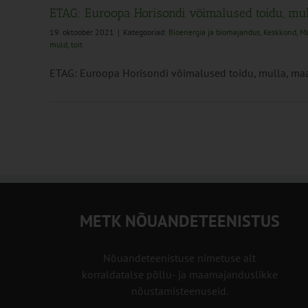
ETAG: Euroopa Horisondi võimalused toidu, mul
19. oktoober 2021
|
Kategooriad:
Bioenergia ja biomajandus
,
Keskkond
,
Ma
muld
,
toit
ETAG: Euroopa Horisondi võimalused toidu, mulla, maa
METK NÕUANDETEENISTUS
Nõuandeteenistuse nimetuse alt
korraldatalse põllu- ja maamajanduslikke
nõustamisteenuseid.