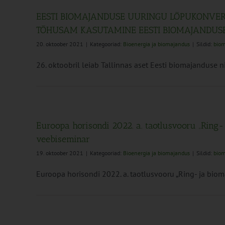
EESTI BIOMAJANDUSE UURINGU LÕPUKONVER
TÕHUSAM KASUTAMINE EESTI BIOMAJANDUS
20. oktoober 2021
|
Kategooriad:
Bioenergia ja biomajandus
|
Sildid:
bio
26. oktoobril leiab Tallinnas aset Eesti biomajanduse nin
Euroopa horisondi 2022. a. taotlusvooru „Ring
veebiseminar
19. oktoober 2021
|
Kategooriad:
Bioenergia ja biomajandus
|
Sildid:
bio
Euroopa horisondi 2022. a. taotlusvooru „Ring- ja bioma