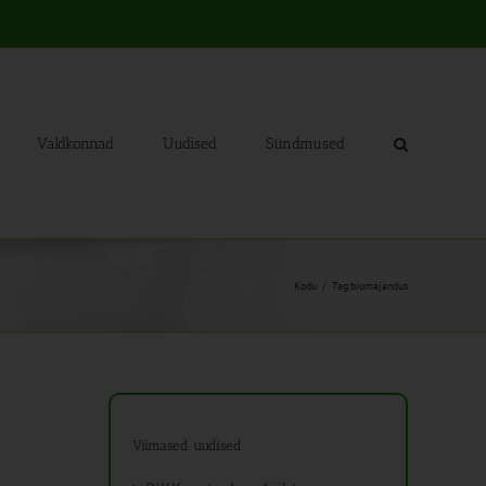
Valdkonnad
Uudised
Sündmused
Kodu
Tag:
biomajandus
Viimased uudised