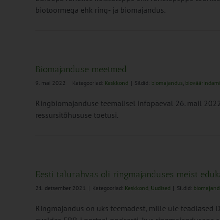
biotoormega ehk ring- ja biomajandus.
Biomajanduse meetmed
9. mai 2022
|
Kategooriad:
Keskkond
|
Sildid:
biomajandus
,
bioväärindam
Ringbiomajanduse teemalisel infopäeval 26. mail 2022 
ressursitõhususe toetusi.
Eesti talurahvas oli ringmajanduses meist edu
21. detsember 2021
|
Kategooriad:
Keskkond
,
Uudised
|
Sildid:
biomajand
Ringmajandus on üks teemadest, mille üle teadlased Du