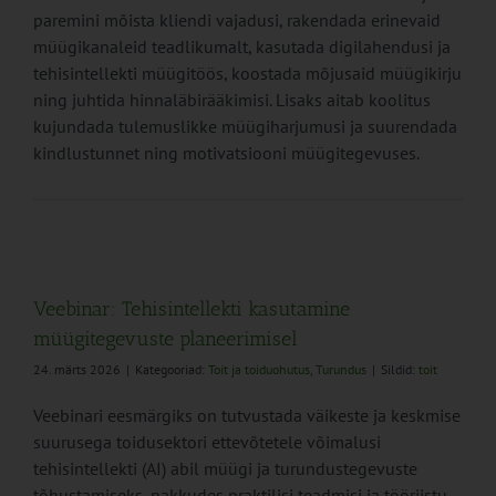
paremini mõista kliendi vajadusi, rakendada erinevaid
müügikanaleid teadlikumalt, kasutada digilahendusi ja
tehisintellekti müügitöös, koostada mõjusaid müügikirju
ning juhtida hinnaläbirääkimisi. Lisaks aitab koolitus
kujundada tulemuslikke müügiharjumusi ja suurendada
kindlustunnet ning motivatsiooni müügitegevuses.
Veebinar: Tehisintellekti kasutamine
müügitegevuste planeerimisel
24. märts 2026
|
Kategooriad:
Toit ja toiduohutus
,
Turundus
|
Sildid:
toit
Veebinari eesmärgiks on tutvustada väikeste ja keskmise
suurusega toidusektori ettevõtetele võimalusi
tehisintellekti (AI) abil müügi ja turundustegevuste
tõhustamiseks, pakkudes praktilisi teadmisi ja tööriistu