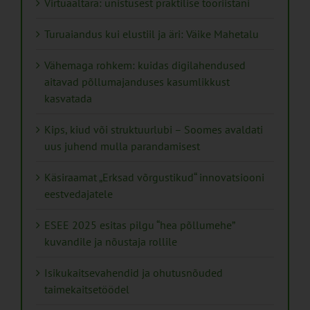
Virtuaaltara: unistusest praktilise tööriistani
Turuaiandus kui elustiil ja äri: Väike Mahetalu
Vähemaga rohkem: kuidas digilahendused
aitavad põllumajanduses kasumlikkust
kasvatada
Kips, kiud või struktuurlubi – Soomes avaldati
uus juhend mulla parandamisest
Käsiraamat „Erksad võrgustikud“ innovatsiooni
eestvedajatele
ESEE 2025 esitas pilgu “hea põllumehe”
kuvandile ja nõustaja rollile
Isikukaitsevahendid ja ohutusnõuded
taimekaitsetöödel