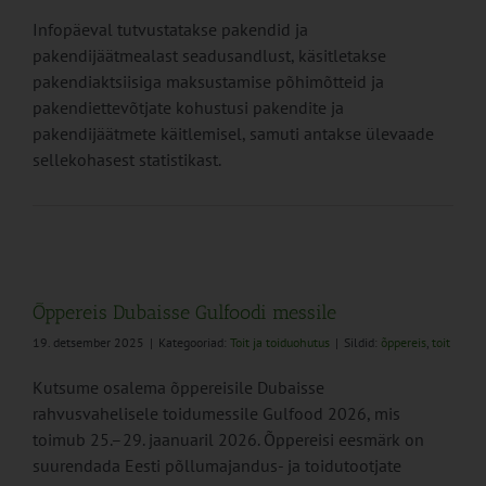
Infopäeval tutvustatakse pakendid ja
pakendijäätmealast seadusandlust, käsitletakse
pakendiaktsiisiga maksustamise põhimõtteid ja
pakendiettevõtjate kohustusi pakendite ja
pakendijäätmete käitlemisel, samuti antakse ülevaade
sellekohasest statistikast.
Õppereis Dubaisse Gulfoodi messile
19. detsember 2025
|
Kategooriad:
Toit ja toiduohutus
|
Sildid:
õppereis
,
toit
Kutsume osalema õppereisile Dubaisse
rahvusvahelisele toidumessile Gulfood 2026, mis
toimub 25.–29. jaanuaril 2026. Õppereisi eesmärk on
suurendada Eesti põllumajandus- ja toidutootjate