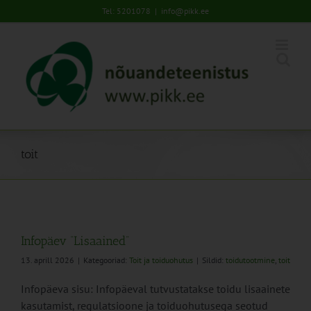
Skip
Tel: 5201078
|
info@pikk.ee
to
content
toit
Infopäev “Lisaained”
13. aprill 2026
|
Kategooriad:
Toit ja toiduohutus
|
Sildid:
toidutootmine
,
toit
Infopäeva sisu: Infopäeval tutvustatakse toidu lisaainete
kasutamist, regulatsioone ja toiduohutusega seotud