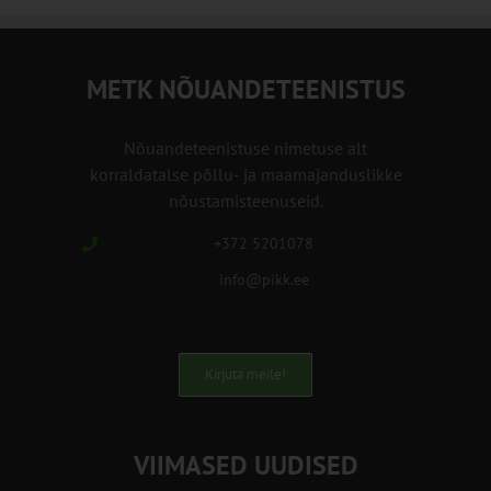
METK NÕUANDETEENISTUS
Nõuandeteenistuse nimetuse alt
korraldatalse põllu- ja maamajanduslikke
nõustamisteenuseid.
+372 5201078
info@pikk.ee
Kirjuta meile!
VIIMASED UUDISED