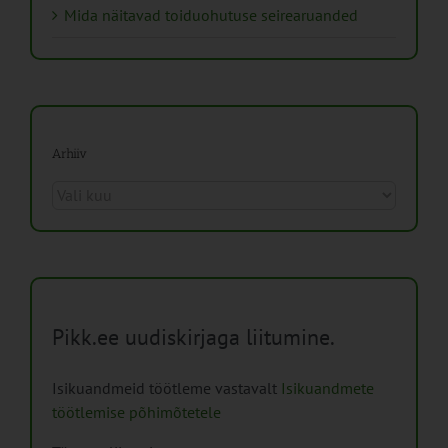
Mida näitavad toiduohutuse seirearuanded
Arhiiv
Arhiiv
Pikk.ee uudiskirjaga liitumine.
Isikuandmeid töötleme vastavalt
Isikuandmete
töötlemise põhimõtetele