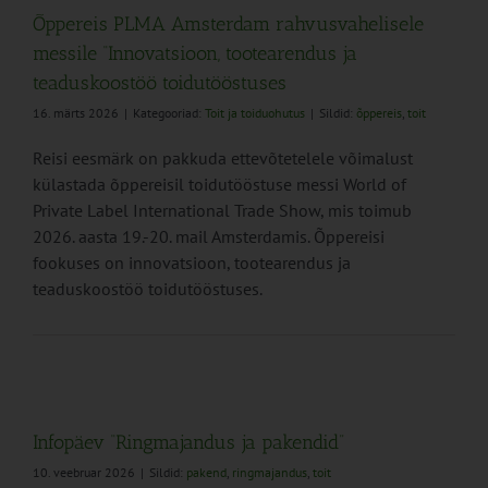
Õppereis PLMA Amsterdam rahvusvahelisele
messile “Innovatsioon, tootearendus ja
teaduskoostöö toidutööstuses
16. märts 2026
|
Kategooriad:
Toit ja toiduohutus
|
Sildid:
õppereis
,
toit
Reisi eesmärk on pakkuda ettevõtetelele võimalust
külastada õppereisil toidutööstuse messi World of
Private Label International Trade Show, mis toimub
2026. aasta 19.-20. mail Amsterdamis. Õppereisi
fookuses on innovatsioon, tootearendus ja
teaduskoostöö toidutööstuses.
Infopäev “Ringmajandus ja pakendid”
10. veebruar 2026
|
Sildid:
pakend
,
ringmajandus
,
toit