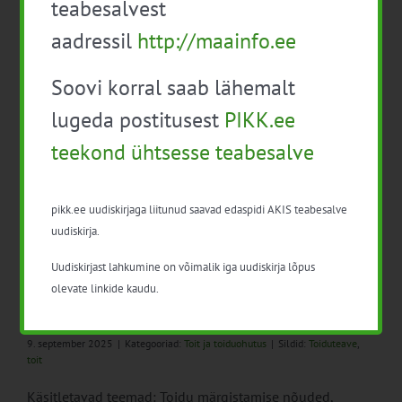
teabesalvest
seadusandlusest, innovatsioonist ja trendidest.
aadressil
http://maainfo.ee
Soovi korral saab lähemalt
lugeda postitusest
PIKK.ee
Infopäev “Toidualase teabe esitamine”
teekond ühtsesse teabesalve
20. oktoober 2025
|
Kategooriad:
Toit ja toiduohutus
|
Sildid:
nõuded
,
toit
Infopäeval tutvustatakse toidu märgistamise nõudeid.
pikk.ee uudiskirjaga liitunud saavad edaspidi AKIS teabesalve
uudiskirja.
Uudiskirjast lahkumine on võimalik iga uudiskirja lõpus
olevate linkide kaudu.
Infopäev “Toidu märgistamise ABC”
9. september 2025
|
Kategooriad:
Toit ja toiduohutus
|
Sildid:
Toiduteave
,
toit
Käsitletavad teemad: Toidu märgistamise nõuded,