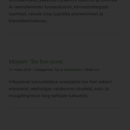
AI rakendamiseks turuanalüüsis, hinnastrateegiate
loomisel, varude ning logistika planeerimisel ja
klienditeeninduses.
Infopäev “Tax free tsoon”
17. märts 2026
|
Kategooriad:
Toit ja toiduohutus
|
Sildid:
toit
Infopäeval tutvustatakse osalejatele tax-free sektori
eripärasid, sealhulgas valdkonna nõudeid, ostu- ja
müügitingimusi ning tarbijate käitumist.