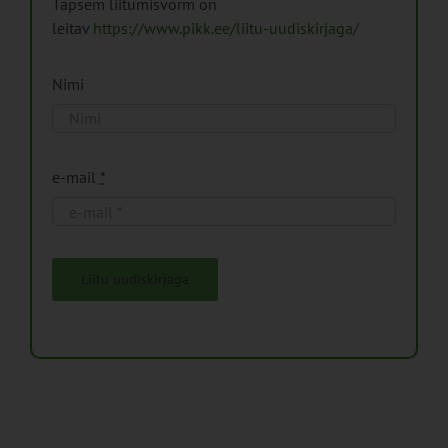
Täpsem liitumisvorm on
leitav
https://www.pikk.ee/liitu-uudiskirjaga/
Nimi
e-mail
*
Liitu uudiskirjaga