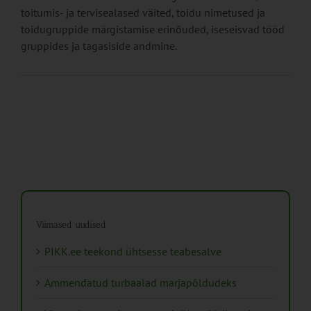
toitumis- ja tervisealased väited, toidu nimetused ja
toidugruppide märgistamise erinõuded, iseseisvad tööd
gruppides ja tagasiside andmine.
Viimased uudised
PIKK.ee teekond ühtsesse teabesalve
Ammendatud turbaalad marjapõldudeks