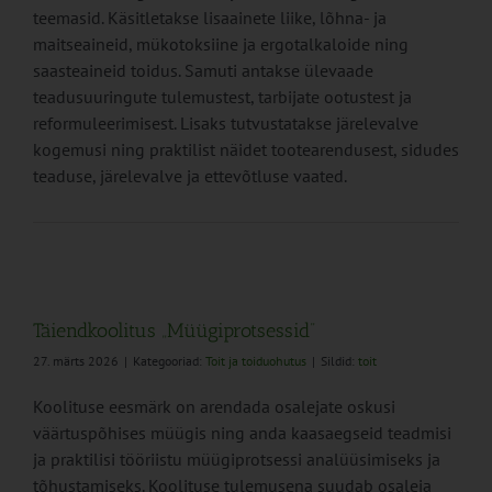
teemasid. Käsitletakse lisaainete liike, lõhna- ja
maitseaineid, mükotoksiine ja ergotalkaloide ning
saasteaineid toidus. Samuti antakse ülevaade
teadusuuringute tulemustest, tarbijate ootustest ja
reformuleerimisest. Lisaks tutvustatakse järelevalve
kogemusi ning praktilist näidet tootearendusest, sidudes
teaduse, järelevalve ja ettevõtluse vaated.
Täiendkoolitus „Müügiprotsessid”
27. märts 2026
|
Kategooriad:
Toit ja toiduohutus
|
Sildid:
toit
Koolituse eesmärk on arendada osalejate oskusi
väärtuspõhises müügis ning anda kaasaegseid teadmisi
ja praktilisi tööriistu müügiprotsessi analüüsimiseks ja
tõhustamiseks. Koolituse tulemusena suudab osaleja