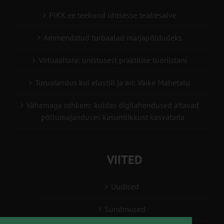
PIKK.ee teekond ühtsesse teabesalve
Ammendatud turbaalad marjapõldudeks
Virtuaaltara: unistusest praktilise tööriistani
Turuaiandus kui elustiil ja äri: Väike Mahetalu
Vähemaga rohkem: kuidas digilahendused aitavad
põllumajanduses kasumlikkust kasvatada
VIITED
Uudised
Sündmused