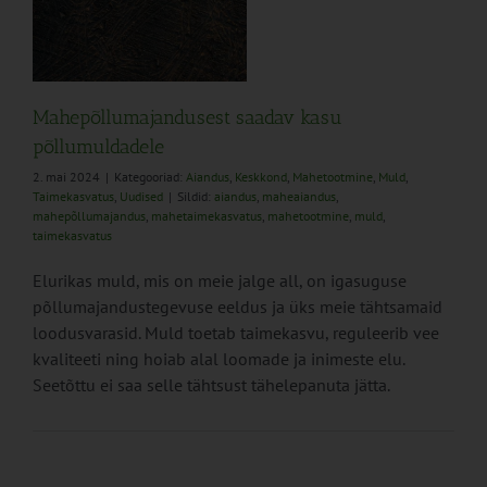
Mahepõllumajandusest saadav kasu
põllumuldadele
2. mai 2024
|
Kategooriad:
Aiandus
,
Keskkond
,
Mahetootmine
,
Muld
,
Taimekasvatus
,
Uudised
|
Sildid:
aiandus
,
maheaiandus
,
mahepõllumajandus
,
mahetaimekasvatus
,
mahetootmine
,
muld
,
taimekasvatus
Elurikas muld, mis on meie jalge all, on igasuguse
põllumajandustegevuse eeldus ja üks meie tähtsamaid
loodusvarasid. Muld toetab taimekasvu, reguleerib vee
kvaliteeti ning hoiab alal loomade ja inimeste elu.
Seetõttu ei saa selle tähtsust tähelepanuta jätta.