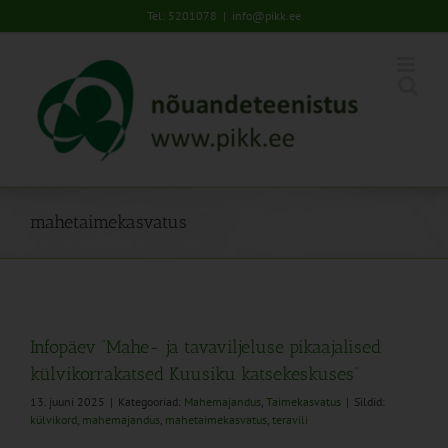
Skip
Tel: 5201078
|
info@pikk.ee
to
content
mahetaimekasvatus
Infopäev “Mahe- ja tavaviljeluse pikaajalised
külvikorrakatsed Kuusiku katsekeskuses”
13. juuni 2025
|
Kategooriad:
Mahemajandus
,
Taimekasvatus
|
Sildid:
külvikord
,
mahemajandus
,
mahetaimekasvatus
,
teravili