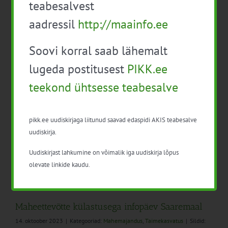
teabesalvest
aadressil
http://maainfo.ee
Soovi korral saab lähemalt
Uute aretustehnoloogiate infopäev
mahetaimekasvatajatele
lugeda postitusest
PIKK.ee
14. oktoober 2023
|
Kategooriad:
Mahemajandus
,
Taimekasvatus
|
Sildid:
teekond ühtsesse teabesalve
mahetaimekasvatus
Mahepõllumajanduse Koostöökogu korraldab 20.
pikk.ee uudiskirjaga liitunud saavad edaspidi AKIS teabesalve
oktoobril välislektoriga infopäeva: Uute
uudiskirja.
aretustehnoloogiate infopäev mahetaimekasvatajatele
Uudiskirjast lahkumine on võimalik iga uudiskirja lõpus
olevate linkide kaudu.
Maheettevõtte külastusega infopäev Saaremaal
14. oktoober 2023
|
Kategooriad:
Mahemajandus
,
Taimekasvatus
|
Sildid: