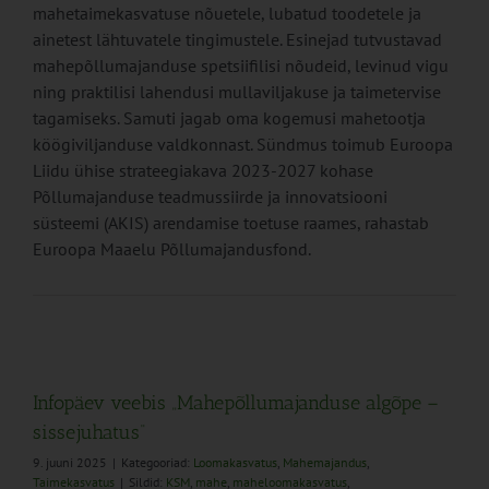
mahetaimekasvatuse nõuetele, lubatud toodetele ja
ainetest lähtuvatele tingimustele. Esinejad tutvustavad
mahepõllumajanduse spetsiifilisi nõudeid, levinud vigu
ning praktilisi lahendusi mullaviljakuse ja taimetervise
tagamiseks. Samuti jagab oma kogemusi mahetootja
köögiviljanduse valdkonnast. Sündmus toimub Euroopa
Liidu ühise strateegiakava 2023-2027 kohase
Põllumajanduse teadmussiirde ja innovatsiooni
süsteemi (AKIS) arendamise toetuse raames, rahastab
Euroopa Maaelu Põllumajandusfond.
Infopäev veebis „Mahepõllumajanduse algõpe –
sissejuhatus“
9. juuni 2025
|
Kategooriad:
Loomakasvatus
,
Mahemajandus
,
Taimekasvatus
|
Sildid:
KSM
,
mahe
,
maheloomakasvatus
,