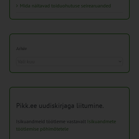
Mida näitavad toiduohutuse seirearuanded
Arhiiv
Arhiiv
Pikk.ee uudiskirjaga liitumine.
Isikuandmeid töötleme vastavalt
Isikuandmete
töötlemise põhimõtetele