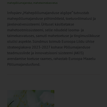
mahepõllumajandus
,
mahetaimekasvatus
Infopäev „Mahepõllumajanduse algõpe“ tutvustab
mahepõllumajanduse põhimõtteid, toetusvõimalusi ja
järelevalvesüsteemi. Üritusel käsitletakse
mahetootmissüsteemi, selle nõudeid looma- ja
taimekasvatuses, samuti mahetoetuse ja tingimuslikkuse
olulisi aspekte. Sündmus toimub Euroopa Liidu ühise
strateegiakava 2023-2027 kohase Põllumajanduse
teadmussiirde ja innovatsiooni süsteemi (AKIS)
arendamise toetuse raames, rahastab Euroopa Maaelu
Põllumajandusfond.
se