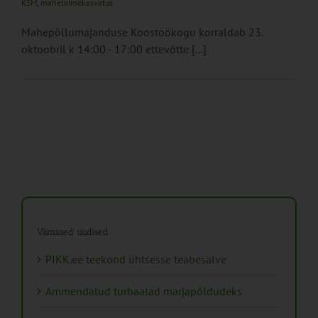
KSM
,
mahetaimekasvatus
Mahepõllumajanduse Koostöökogu korraldab 23.
oktoobril k 14:00 - 17:00 ettevõtte [...]
Viimased uudised
PIKK.ee teekond ühtsesse teabesalve
Ammendatud turbaalad marjapõldudeks