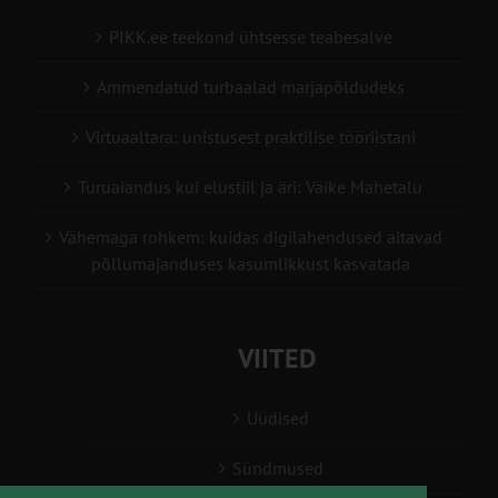
PIKK.ee teekond ühtsesse teabesalve
Ammendatud turbaalad marjapõldudeks
Virtuaaltara: unistusest praktilise tööriistani
Turuaiandus kui elustiil ja äri: Väike Mahetalu
Vähemaga rohkem: kuidas digilahendused aitavad
põllumajanduses kasumlikkust kasvatada
VIITED
Uudised
Sündmused