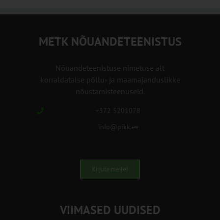
METK NÕUANDETEENISTUS
Nõuandeteenistuse nimetuse alt
korraldatalse põllu- ja maamajanduslikke
nõustamisteenuseid.
+372 5201078
info@pikk.ee
Kirjuta meile!
VIIMASED UUDISED