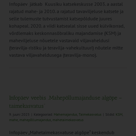
Infopäev jätkab Kuusiku katsekeskusse 2003. a aastal
rajatud mahe- ja 2010. a rajatud tavaviljeluse katsete ja
selle tulemuste tutvustamist katsepõldude juures
kohapeal. 2020. a viidi katsealal sisse uued külvikorrad,
võrdlemaks keskonnasõbraliku majandamise (KSM) ja
maheviljeluse nõuetele vastavaid viljavaheldusi
(teravilja-ristiku ja teravilja-vahekultuuri) nõutele mitte
vastava viljavaheldusega (teravilja-mono).
Infopäev veebis „Mahepõllumajanduse algõpe –
taimekasvatus“
9. juuni 2025
|
Kategooriad:
Mahemajandus
,
Taimekasvatus
|
Sildid:
KSM
,
mahe
,
mahepõllumajandus
,
mahetaimekasvatus
Infopäev „Mahetaimekasvatuse algõpe“ keskendub