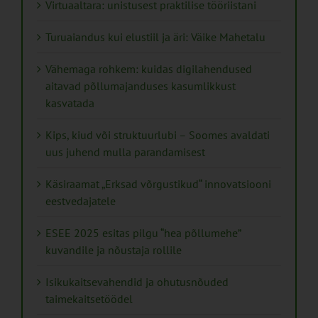
Virtuaaltara: unistusest praktilise tööriistani
Turuaiandus kui elustiil ja äri: Väike Mahetalu
Vähemaga rohkem: kuidas digilahendused
aitavad põllumajanduses kasumlikkust
kasvatada
Kips, kiud või struktuurlubi – Soomes avaldati
uus juhend mulla parandamisest
Käsiraamat „Erksad võrgustikud“ innovatsiooni
eestvedajatele
ESEE 2025 esitas pilgu “hea põllumehe”
kuvandile ja nõustaja rollile
Isikukaitsevahendid ja ohutusnõuded
taimekaitsetöödel