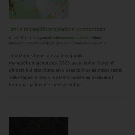
Ilmus mahepõllumajanduse aastaraamat
6. juuli 2024
|
Kategooriad:
Mahetootmine
,
Uudised
|
Sildid:
maheloomakasvatus
,
mahepõllumajandus
,
mahetaimekasvatus
Juuni lõpus ilmus ülevaatekogumik
mahepõllumajandusest 2023. aasta kohta. Kuigi nii
pindala kui ettevõtete arvu osas toimus eelmisel aastal
väike tagasiminek, siis oleme mahemaa osakaalult
Euroopas jätkuvalt esimeste hulgas.