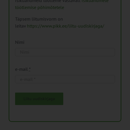
Isikuandmeid töötleme vastavalt
Isikuandmete
töötlemise põhimõtetele
Täpsem liitumisvorm on
leitav
https://www.pikk.ee/liitu-uudiskirjaga/
Nimi
e-mail
*
Liitu uudiskirjaga