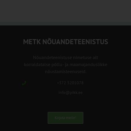
METK NÕUANDETEENISTUS
Nõuandeteenistuse nimetuse alt
korraldatalse põllu- ja maamajanduslikke
nõustamisteenuseid.
+372 5201078
info@pikk.ee
Kirjuta meile!