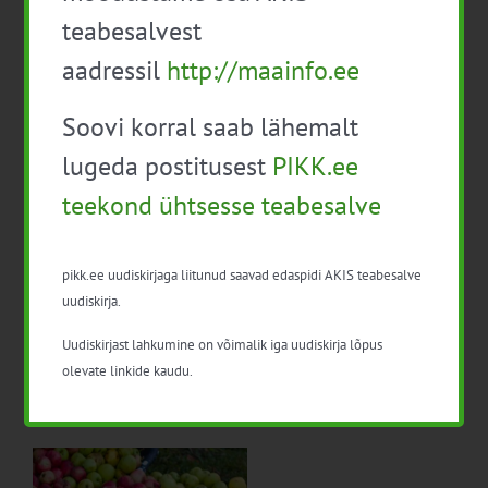
Eestis – tuluallikas või riskantne investeering?“ video on
teabesalvest
nüüd valmis ning ootab vaatamist! Artikli lõpus ka
aadressil
http://maainfo.ee
väljavõtteid rapsikasvataja kogemusloost.
Soovi korral saab lähemalt
lugeda postitusest
PIKK.ee
teekond ühtsesse teabesalve
EPA 2024
3. juuni 2024
|
Kategooriad:
Turundus
,
Ühistegevus
|
Sildid:
EPA-mess
pikk.ee uudiskirjaga liitunud saavad edaspidi AKIS teabesalve
uudiskirja.
EPA – see on põllumajanduse aastanäitus ja
kahepäevane mess, kus saavad [...]
Uudiskirjast lahkumine on võimalik iga uudiskirja lõpus
olevate linkide kaudu.