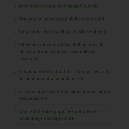
Ammendatud turbaalad marjapõldudeks
Virtuaaltara: unistusest praktilise tööriistani
Turuaiandus kui elustiil ja äri: Väike Mahetalu
Vähemaga rohkem: kuidas digilahendused
aitavad põllumajanduses kasumlikkust
kasvatada
Kips, kiud või struktuurlubi – Soomes avaldati
uus juhend mulla parandamisest
Käsiraamat „Erksad võrgustikud“ innovatsiooni
eestvedajatele
ESEE 2025 esitas pilgu “hea põllumehe”
kuvandile ja nõustaja rollile