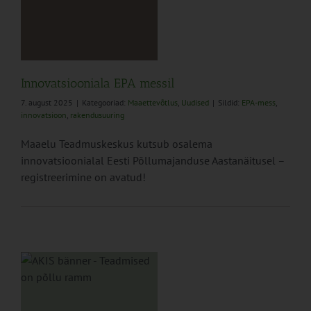
il
Innovatsiooniala EPA messil
7. august 2025
|
Kategooriad:
Maaettevõtlus
,
Uudised
|
Sildid:
EPA-mess
,
innovatsioon
,
rakendusuuring
Maaelu Teadmuskeskus kutsub osalema
innovatsioonialal Eesti Põllumajanduse Aastanäitusel –
registreerimine on avatud!