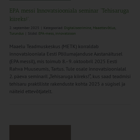
EPA messi Innovatsiooniala seminar “Tehisaruga
kiireks!”.
2. september 2025
|
Kategooriad:
Digitaliseerimine
,
Maaettevõtlus
,
Turundus
|
Sildid:
EPA-mess
,
innovatsioon
Maaelu Teadmuskeskus (METK) korraldab
innovatsiooniala Eesti Põllumajanduse Aastanäitusel
(EPA messil), mis toimub 8.–9. oktoobril 2025 Eesti
Rahva Muuseumis, Tartus. Tule osale innovatsioonialal
2. päeva seminaril „Tehisaruga kiireks!“, kus saad teadmisi
tehisaru praktiliste rakenduste kohta 2025 a sügisel ja
näiteid ettevõtjatelt.