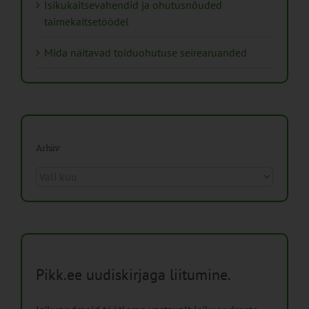
Isikukaitsevahendid ja ohutusnõuded
taimekaitsetöödel
Mida näitavad toiduohutuse seirearuanded
Arhiiv
Arhiiv
Pikk.ee uudiskirjaga liitumine.