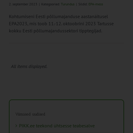
2. september 2023
|
Kategooriad:
Turundus
|
Sildid:
EPA-mess
Kohtumiseni Eesti põllumajanduse aastanäitusel
EPA2023, mis toob 11.-12. oktoobrini 2023 Tartusse
kokku Eesti põllumajandussektori tipptegijad.
All items displayed.
Viimased uudised
PIKK.ee teekond ühtsesse teabesalve