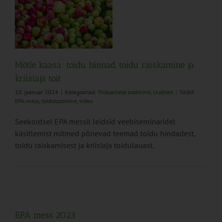
,
ja
ed
Mõtle kaasa: toidu hinnad, toidu raiskamine ja
kriisiaja toit
10. jaanuar 2024
|
Kategooriad:
Toiduainete tootmine
,
Uudised
|
Sildid:
EPA-mess
,
toidutootmine
,
video
Seekordsel EPA messil leidsid veebiseminaridel
käsitlemist mitmed põnevad teemad toidu hindadest,
toidu raiskamisest ja kriisiaja toidulauast.
EPA mess 2023