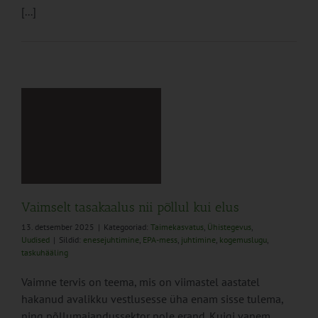
[...]
s
Vaimselt tasakaalus nii põllul kui elus
13. detsember 2025
|
Kategooriad:
Taimekasvatus
,
Ühistegevus
,
Uudised
|
Sildid:
enesejuhtimine
,
EPA-mess
,
juhtimine
,
kogemuslugu
,
taskuhääling
Vaimne tervis on teema, mis on viimastel aastatel
hakanud avalikku vestlusesse üha enam sisse tulema,
ning põllumajandussektor pole erand. Kuigi vanem