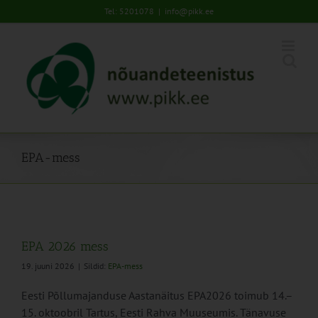
Skip
Tel: 5201078
|
info@pikk.ee
to
content
EPA-mess
EPA 2026 mess
19. juuni 2026
|
Sildid:
EPA-mess
Eesti Põllumajanduse Aastanäitus EPA2026 toimub 14.–
15. oktoobril Tartus, Eesti Rahva Muuseumis. Tänavuse