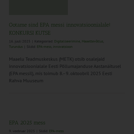
Ootame sind EPA messi innovatsioonialale!
KONKURSI KUTSE
16. juuli 2025
|
Kategooriad:
Digitaliseerimine
,
Maaettevõtlus
,
Turundus
|
Sildid:
EPA-mess
,
innovatsioon
Maaelu Teadmuskeskus (METK) otsib osalejaid
innovatsioonialale Eesti Põllumajanduse Aastanäitusel
(EPA messil), mis toimub 8.–9. oktoobril 2025 Eesti
Rahva Muuseum
EPA 2025 mess
9. veebruar 2025
|
Sildid:
EPA-mess