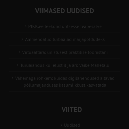
VIIMASED UUDISED
PIKK.ee teekond ühtsesse teabesalve
Ammendatud turbaalad marjapõldudeks
Virtuaaltara: unistusest praktilise tööriistani
Turuaiandus kui elustiil ja äri: Väike Mahetalu
Vähemaga rohkem: kuidas digilahendused aitavad
põllumajanduses kasumlikkust kasvatada
VIITED
Uudised