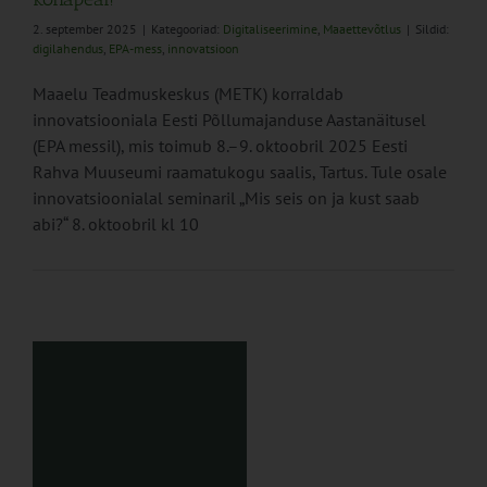
2. september 2025
|
Kategooriad:
Digitaliseerimine
,
Maaettevõtlus
|
Sildid:
digilahendus
,
EPA-mess
,
innovatsioon
Maaelu Teadmuskeskus (METK) korraldab
innovatsiooniala Eesti Põllumajanduse Aastanäitusel
(EPA messil), mis toimub 8.–9. oktoobril 2025 Eesti
Rahva Muuseumi raamatukogu saalis, Tartus. Tule osale
innovatsioonialal seminaril „Mis seis on ja kust saab
abi?“ 8. oktoobril kl 10
la