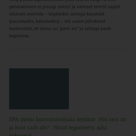
generatsioon ei pruugi stressi ja vaimset tervist sageli
otseselt mainida – tegeledes sellega kaudselt
(suusatades, kalastades) – siis uuem põlvkond
teadvustab, et stress on "päris asi" ja sellega peab
tegelema.
la
l!
EPA messi Innovatsiooniala seminar „Mis seis on
ja kust saab abi?“. Nüüd registreeru juba
kohapeal!