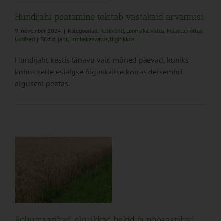
Hundijahi peatamine tekitab vastakaid arvamusi
9. november 2024
|
Kategooriad:
Keskkond
,
Loomakasvatus
,
Maaettevõtlus
,
Uudised
|
Sildid:
jaht
,
lambakasvatus
,
liigirikkus
Hundijaht kestis tänavu vaid mõned päevad, kuniks
kohus selle esialgse õiguskaitse korras detsembri
alguseni peatas.
d
Rohumaaribad, elurikkad hekid ja põõsasribad