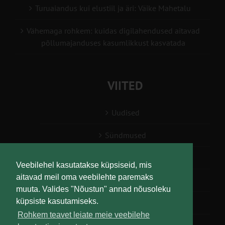
Turuaiandus kui elustiil ja äri: Väike Mahetalu
Vähemaga rohkem: kuidas digilahendused aitavad
põllumajanduses kasumlikkust kasvatada
VIITED
Uudised
Sündmused
Konsulent, nõustaja
Veebilehel kasutatakse küpsiseid, mis
aitavad meil oma veebilehte paremaks
Teabesalv
muuta. Valides "Nõustun" annad nõusoleku
küpsiste kasutamiseks.
Liitu uudiskirjaga
Rohkem teavet leiate meie veebilehe