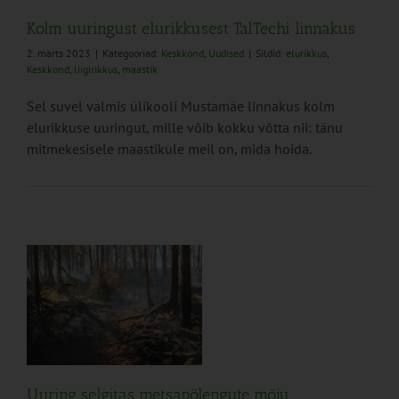
Kolm uuringust elurikkusest TalTechi linnakus
2. märts 2023
|
Kategooriad:
Keskkond
,
Uudised
|
Sildid:
elurikkus
,
Keskkond
,
liigirikkus
,
maastik
Sel suvel valmis ülikooli Mustamäe linnakus kolm
elurikkuse uuringut, mille võib kokku võtta nii: tänu
mitmekesisele maastikule meil on, mida hoida.
Uuring selgitas metsapõlengute mõju