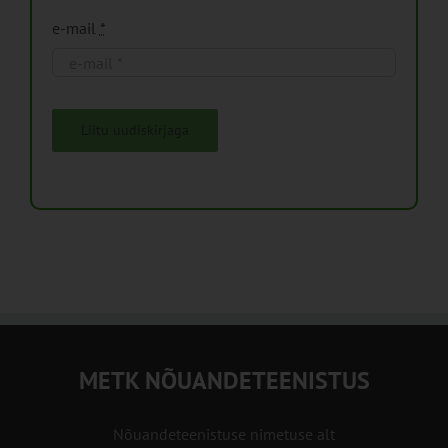
e-mail
*
Liitu uudiskirjaga
METK NÕUANDETEENISTUS
Nõuandeteenistuse nimetuse alt