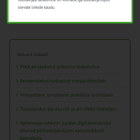
olevate linkide kaudu.
Viimased uudised
PIKK.ee teekond ühtsesse teabesalve
Ammendatud turbaalad marjapõldudeks
Virtuaaltara: unistusest praktilise tööriistani
Turuaiandus kui elustiil ja äri: Väike Mahetalu
Vähemaga rohkem: kuidas digilahendused
aitavad põllumajanduses kasumlikkust
kasvatada