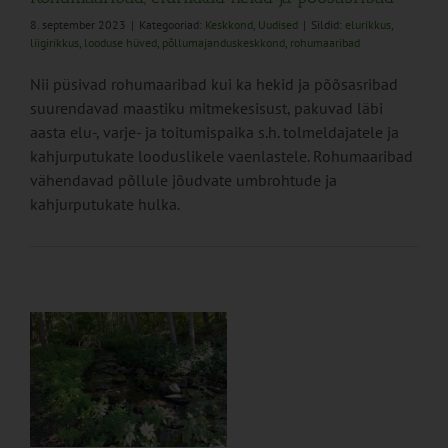
8. september 2023
|
Kategooriad:
Keskkond
,
Uudised
|
Sildid:
elurikkus
,
liigirikkus
,
looduse hüved
,
põllumajanduskeskkond
,
rohumaaribad
Nii püsivad rohumaaribad kui ka hekid ja põõsasribad
suurendavad maastiku mitmekesisust, pakuvad läbi
aasta elu-, varje- ja toitumispaika s.h. tolmeldajatele ja
kahjurputukate looduslikele vaenlastele. Rohumaaribad
vähendavad põllule jõudvate umbrohtude ja
kahjurputukate hulka.