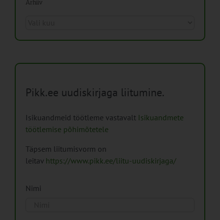
Arhiiv
Arhiiv
Pikk.ee uudiskirjaga liitumine.
Isikuandmeid töötleme vastavalt
Isikuandmete
töötlemise põhimõtetele
Täpsem liitumisvorm on
leitav
https://www.pikk.ee/liitu-uudiskirjaga/
Nimi