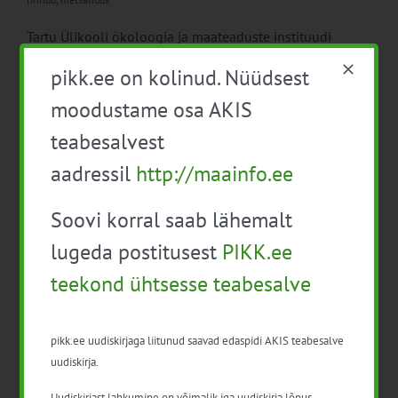
Tartu Ülikooli ökoloogia ja maateaduste instituudi
looduskaitsebioloogide uuringust selgus, et küpse
pikk.ee on kolinud. Nüüdsest
segametsa lageraiumine muudab sealse linnustiku
oluliselt vaesemaks.
moodustame osa AKIS
teabesalvest
aadressil
http://maainfo.ee
Soovi korral saab lähemalt
“Kaduva maailma lävel” | Lindbergi turbasammal
lugeda postitusest
PIKK.ee
18. november 2021
|
Kategooriad:
Keskkond
,
Uudised
|
Sildid:
kliimamuutused
,
liigirikkus
,
turbasammal
,
turvas
teekond ühtsesse teabesalve
Allikas: novaator.ee Tugevast ehitusest hoolimata pole
Lindbergi turbasambla elu [...]
pikk.ee uudiskirjaga liitunud saavad edaspidi AKIS teabesalve
uudiskirja.
Uudiskirjast lahkumine on võimalik iga uudiskirja lõpus