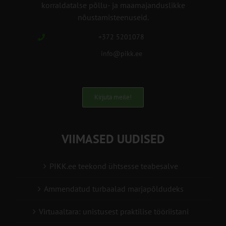
korraldatalse põllu- ja maamajanduslikke
nõustamisteenuseid.
+372 5201078
info@pikk.ee
Kirjuta meile!
VIIMASED UUDISED
PIKK.ee teekond ühtsesse teabesalve
Ammendatud turbaalad marjapõldudeks
Virtuaaltara: unistusest praktilise tööriistani