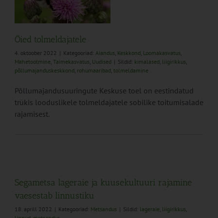
us
Õied tolmeldajatele
4. oktoober 2022
|
Kategooriad:
Aiandus
,
Keskkond
,
Loomakasvatus
,
Mahetootmine
,
Taimekasvatus
,
Uudised
|
Sildid:
kimalased
,
liigirikkus
,
põllumajanduskeskkond
,
rohumaaribad
,
tolmeldamine
Põllumajandusuuringute Keskuse toel on eestindatud
trükis looduslikele tolmeldajatele sobilike toitumisalade
rajamisest.
Segametsa lageraie ja kuusekultuuri rajamine
vaesestab linnustiku
18. aprill 2022
|
Kategooriad:
Metsandus
|
Sildid:
lageraie
,
liigirikkus
,
linnud
,
metsandus