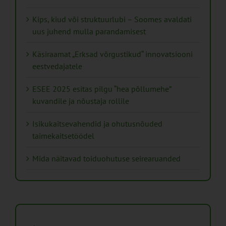
Kips, kiud või struktuurlubi – Soomes avaldati
uus juhend mulla parandamisest
Käsiraamat „Erksad võrgustikud“ innovatsiooni
eestvedajatele
ESEE 2025 esitas pilgu “hea põllumehe”
kuvandile ja nõustaja rollile
Isikukaitsevahendid ja ohutusnõuded
taimekaitsetöödel
Mida näitavad toiduohutuse seirearuanded